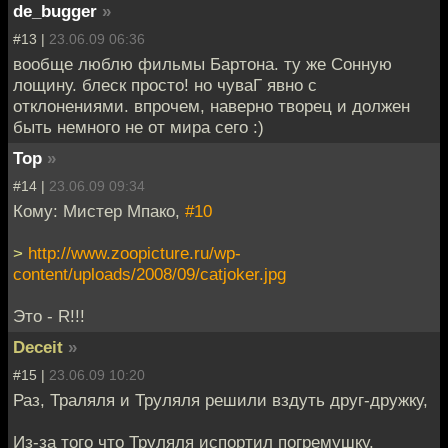
de_bugger
»
#13 |
23.06.09 06:36
вообще люблю фильмы Бартона. ту же Сонную
лощину. блеск просто! но чуваГ явно с
отклонениями. впрочем, наверно творец и должен
быть немного не от мира сего :)
Тор
»
#14 |
23.06.09 09:34
Кому: Мистер Мпако,
#10
>
http://www.zoopicture.ru/wp-
content/uploads/2008/09/catjoker.jpg
Это - R!!!
Deceit
»
#15 |
23.06.09 10:20
Раз, Траляля и Труляля решили вздуть друг-дружку,
Из-за того что Труляля испортил погремушку.