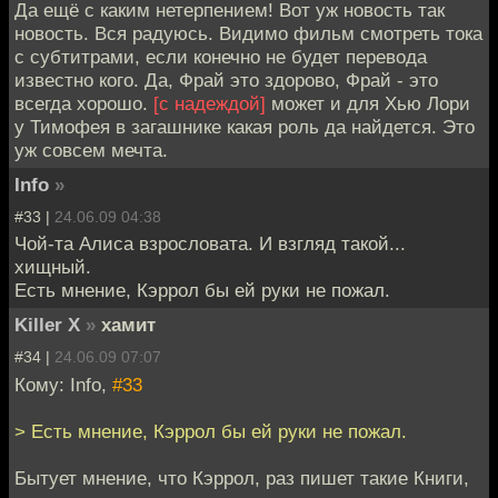
Да ещё с каким нетерпением! Вот уж новость так
новость. Вся радуюсь. Видимо фильм смотреть тока
с субтитрами, если конечно не будет перевода
известно кого. Да, Фрай это здорово, Фрай - это
всегда хорошо.
[с надеждой]
может и для Хью Лори
у Тимофея в загашнике какая роль да найдется. Это
уж совсем мечта.
Info
»
#33 |
24.06.09 04:38
Чой-та Алиса взрословата. И взгляд такой...
хищный.
Есть мнение, Кэррол бы ей руки не пожал.
Killer X
»
хамит
#34 |
24.06.09 07:07
Кому: Info,
#33
> Есть мнение, Кэррол бы ей руки не пожал.
Бытует мнение, что Кэррол, раз пишет такие Книги,