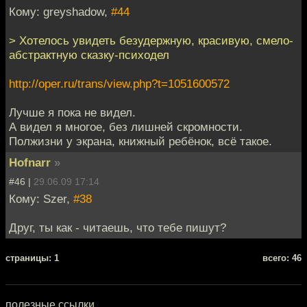
Кому: greyshadow,
#44
> Хотелось увидеть безудержную, красивую, смело-
абстрактную сказку-психодел
http://oper.ru/trans/view.php?t=1051600572
Лучше я пока не видел.
А видел я многое, без лишней скромности.
Полжизни у экрана, книжный ребёнок, всё такое.
Hofnarr
»
#46 |
29.06.09 17:14
Кому: Szer,
#38
Друг, ты как - читаешь, что тебе пишут?
cтраницы: 1
всего: 46
полезные ссылки