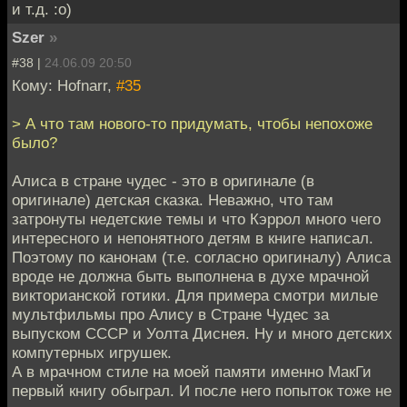
и т.д. :o)
Szer
»
#38 |
24.06.09 20:50
Кому: Hofnarr,
#35
> А что там нового-то придумать, чтобы непохоже
было?
Алиса в стране чудес - это в оригинале (в
оригинале) детская сказка. Неважно, что там
затронуты недетские темы и что Кэррол много чего
интересного и непонятного детям в книге написал.
Поэтому по канонам (т.е. согласно оригиналу) Алиса
вроде не должна быть выполнена в духе мрачной
викторианской готики. Для примера смотри милые
мультфильмы про Алису в Стране Чудес за
выпуском СССР и Уолта Диснея. Ну и много детских
компутерных игрушек.
А в мрачном стиле на моей памяти именно МакГи
первый книгу обыграл. И после него попыток тоже не