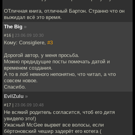
ОТличная книга, отличный Бартон. Странно что он
выжидал всё это время.
The Big
»
#16 |
23.06.09 10:30
Кому: Consigliere,
#3
Дорогой автор, у меня просьба.
Можно предидущие посты помечать датой и
временем создания.
А то в лоб немного непонятно, что читал, а что
совсем новое.
Спасибо.
EvilZulu
»
#17 |
23.06.09 10:48
Не всякий родитель согласится, чтоб его дитя
увидело это!)
Ужасный McGee вырвет все волосы, если
бёртоновский чешир задерёт его котега (