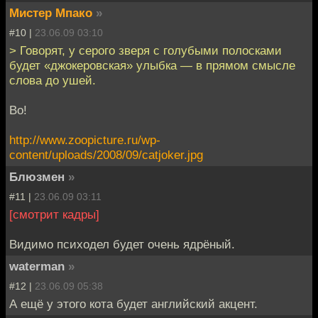
Мистер Мпако
»
#10 |
23.06.09 03:10
> Говорят, у серого зверя с голубыми полосками
будет «джокеровская» улыбка — в прямом смысле
слова до ушей.
Во!
http://www.zoopicture.ru/wp-
content/uploads/2008/09/catjoker.jpg
Блюзмен
»
#11 |
23.06.09 03:11
[смотрит кадры]
Видимо психодел будет очень ядрёный.
waterman
»
#12 |
23.06.09 05:38
А ещё у этого кота будет английский акцент.