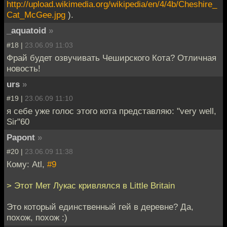
http://upload.wikimedia.org/wikipedia/en/4/4b/Cheshire_
Cat_McGee.jpg
).
_aquatoid
»
#18 |
23.06.09 11:03
Фрай будет озвучивать Чеширского Кота? Отличная
новость!
urs
»
#19 |
23.06.09 11:10
я себе уже голос этого кота представляю: "very well,
Sir"60
Papont
»
#20 |
23.06.09 11:38
Кому: Atl,
#9
> Этот Мет Лукас кривлялся в Little Britain
Это который единственный гей в деревне? Да,
похож, похож :)