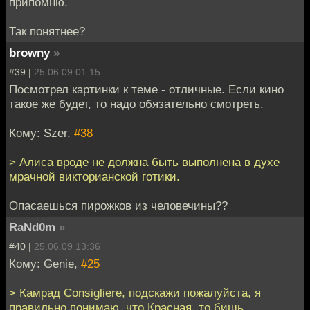
припомню.
Так понятнее?
browny
»
#39 |
25.06.09 01:15
Посмотрел картинки к теме - отличные. Если кино
такое же будет, то надо обязательно смотреть.
Кому: Szer,
#38
> Алиса вроде не должна быть выполнена в духе
мрачной викторианской готики.
Опасаешься пирожков из человечины??
RaNd0m
»
#40 |
25.06.09 13:36
Кому: Genie,
#25
> Камрад Consigliere, подскажи пожалуйста, я
правильно понимаю, что Красная, то бишь