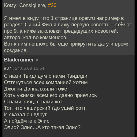
Кому: Consigliere,
#26
Я имел в виду, что 1 странице oper.ru например в
разделе Синий Фил я вижу первую новость – сейчас
про 9, а ниже заголовки предыдущих новостей,
автора, кол-во комменсов.
Вот к ним неплохо бы ещё прикрутить дату и время
создания.
Bladerunner
»
#37 |
24.06.09 15:54
С нами Твидлдум с нами Твидлди
Оттянуться всех компанией хотим
Джонни Дэппа взяли тоже
Хоть ужимки всем его давно приелись
С нами заяц, с нами кот
Тот, что чеширский (до ушей рот)
И сказал он вдруг
А пойдёмте к Элис
Элис? Элис...А кто такая Элис?