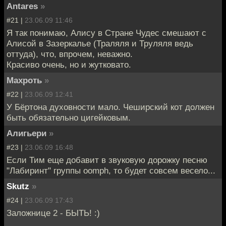
Antarеs
»
#21 |
23.06.09 11:46
Я так понимаю, Алису в Стране Чудес смешают с
Алисой в Зазеркалье (Траляля и Труляля ведь
оттуда), что, впрочем, неважно.
Красиво очень, но и жутковато.
Махроть
»
#22 |
23.06.09 12:41
У Бёртона духовности мало. Чеширский кот должен
быть обязательно цигейковым.
Алигьери
»
#23 |
23.06.09 16:48
Если Тим еще добавит в звуковую дорожку песню
"Лабиринт" группы oomph, то будет совсем весело...
Skutz
»
#24 |
23.06.09 17:43
Заложнице 2 - БЫТЬ! :)