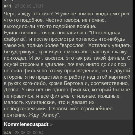
#44 |
27.06.09 17:37
Черт, я жду это кино! Я уже не помню, когда смотрел
что-то подобное. Честно говоря, не помню,
выходило-ли что-то подобное вообще.
Единственное - очень понравилась "Шоколадная
фабрика", и после просмотра хотелось что-нибудь
такое же, только более "взрослое". Хотелось увидеть
безудержную, красивую, смело-абстрактную сказку-
психодел. И вот, кажется, это как раз такой фильм. С
одной стороны я удивлен, почему никто до сих пор
не снял фильм по этому произведению, но, с другой
стороны я не представляю работу над этой картиной
в руках кого-либо, кроме Бертона и, соответственно,
Деппа. У них нет ни одного фильма, который бы мне
не нравился, и все фильмы стильные, изящные,
малость хулиганские, что и делает их
неподражаемыми. Словом, мое огромнейшее
почтение. Жду "Алису".
Kommienezuspadt
»
#45 |
28.06.09 00:54