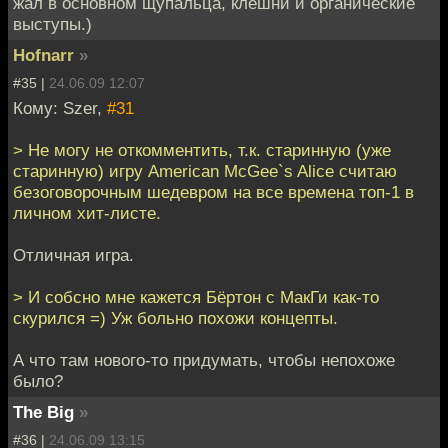
жал в основном щупальца, клешни и органические
выступы.)
Hofnarr
»
#35 |
24.06.09 12:07
Кому: Szer,
#31
> Не могу не откомментить, т.к. старинную (уже
старинную) игру American McGee`s Alice считаю
безоговорочным шедевром на все времена топ-1 в
личном хит-листе.
Отличная игра.
> И собсно мне кажется Бёртон с МакГи как-то
скурился =) Уж больно похожи концепты.
А что там нового-то придумать, чтобы непохоже
было?
The Big
»
#36 |
24.06.09 13:15