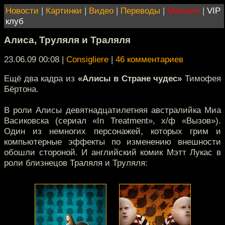
Новости
|
Картинки
|
Видео
|
Переводы
|
Магазин
|
VIP
клуб
Алиса, Труляля и Траляля
23.06.09 00:08
|
Consigliere
|
46 комментариев
Ещё два кадра из
«Алисы в Стране чудес»
Тимофея
Бёртона.
В роли Алисы девятнадцатилетняя австралийка Миа
Васиковска (сериал «In Treatment», х/ф «Вызов»).
Один из немногих персонажей, которых грим и
компьютерные эффекты по изменению внешности
обошли стороной. И английский комик Мэтт Лукас в
роли близнецов Траляля и Труляля: