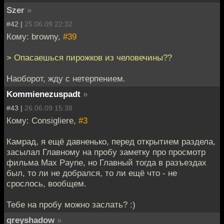
Szer
»
#42 |
25.06.09 22:32
Кому: browny,
#39
> Опасаешься пирожков из человечины??
Наоборот, жду с нетерпением.
Kommienezuspadt
»
#43 |
26.06.09 15:38
Кому: Consigliere,
#3
Камрад, я ещё давненько, перед открытием раздела,
засылал Главному на пробу заметку про просмотр
фильма Max Payne, но Главный тогда в разъездах
был, то ли не добрался, то ли ещё что - не
срослось, вообщем.
Тебе на пробу можно заслать? :)
greyshadow
»