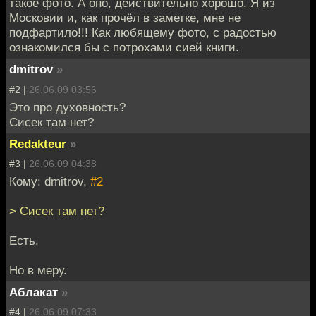
такое фото. А оно, действительно хорошо. Я из
Московии и, как прочёл в заметке, мне не
подфартило!!! Как любящему фото, с радостью
ознакомился бы с потрохами сией книги.
dmitrov
»
#2 |
26.06.09 03:56
Это про духовность?
Сисек там нет?
Redakteur
»
#3 |
26.06.09 04:38
Кому: dmitrov,
#2
> Сисек там нет?
Есть.
Но в меру.
Аблакат
»
#4 |
26.06.09 07:33