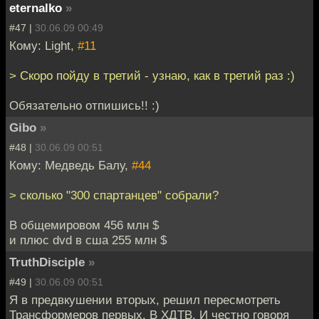
eternalko
»
#47 |
30.06.09 00:49
Кому: Light,
#11
> Скоро пойду в третий - узнаю, как в третий раз :)
Обязательно отпишись!! :)
Gibo
»
#48 |
30.06.09 00:51
Кому: Медведь Балу,
#44
> сколько "300 спартанцев" собрали?
В общемировом 456 млн $
и плюс dvd в сша 255 млн $
TruthDisciple
»
#49 |
30.06.09 00:51
Я в предвкушении вторых, решил пересмотреть
Трансформеров первых. В ХДТВ. И честно говоря