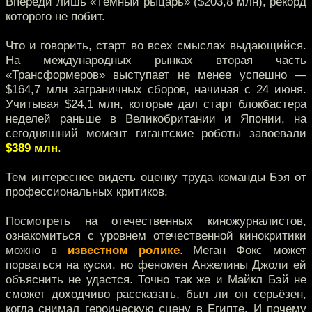
Впереди лишь «Тёмный рыцарь» ($203,8 млн), рекорд
которого не побит.
Что и говорить, старт во всех смыслах выдающийся.
На международных рынках вторая часть
«Трансформеров» выступает не менее успешно —
$164,7 млн заграничных сборов, начиная с 24 июня.
Учитывая $24,1 млн, которые дал старт блокбастера
неделей раньше в Великобритании и Японии, на
сегодняшний момент гигантские роботы завоевали
$389 млн
.
Тем интереснее видеть оценку труда команды Бэя от
профессиональных критиков.
Посмотреть на отечественных киножурналистов,
ознакомиться с уровнем отечественной кинокритики
можно в
известном ролике
. Меган Фокс может
порваться на куски, но феномен Анжелины Джоли ей
объяснить не удастся. Точно так же и Майкл Бэй не
сможет доходчиво рассказать, был ли он серьёзен,
когда снимал героическую сцену в Египте. И почему