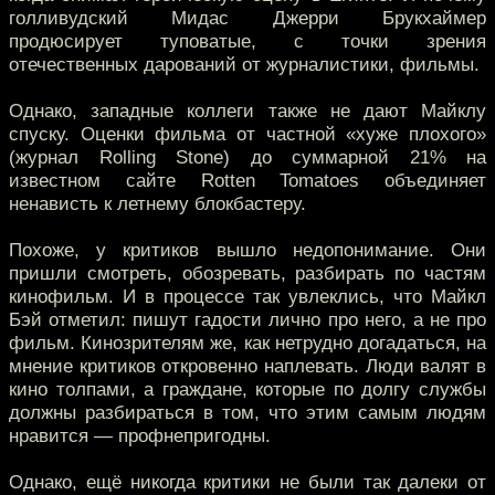
голливудский Мидас Джерри Брукхаймер
продюсирует туповатые, с точки зрения
отечественных дарований от журналистики, фильмы.
Однако, западные коллеги также не дают Майклу
спуску. Оценки фильма от частной «хуже плохого»
(журнал Rolling Stone) до суммарной 21% на
известном сайте Rotten Tomatoes объединяет
ненависть к летнему блокбастеру.
Похоже, у критиков вышло недопонимание. Они
пришли смотреть, обозревать, разбирать по частям
кинофильм. И в процессе так увлеклись, что Майкл
Бэй отметил: пишут гадости лично про него, а не про
фильм. Кинозрителям же, как нетрудно догадаться, на
мнение критиков откровенно наплевать. Люди валят в
кино толпами, а граждане, которые по долгу службы
должны разбираться в том, что этим самым людям
нравится — профнепригодны.
Однако, ещё никогда критики не были так далеки от