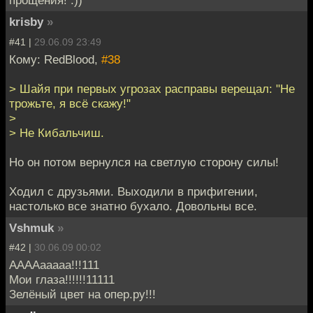
прощения! :))
krisby
»
#41 |
29.06.09 23:49
Кому: RedBlood,
#38
> Шайя при первых угрозах расправы верещал: "Не
трожьте, я всё скажу!"
>
> Не Кибальчиш.
Но он потом вернулся на светлую сторону силы!
Ходил с друзьями. Выходили в прифигении,
настолько все знатно бухало. Довольны все.
Vshmuk
»
#42 |
30.06.09 00:02
ААААааааа!!!111
Мои глаза!!!!!!11111
Зелёный цвет на опер.ру!!!