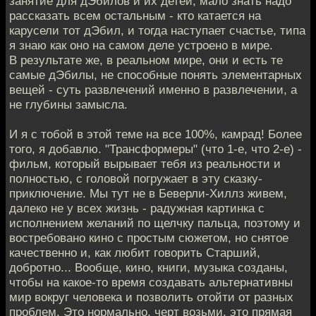
занятие для дЭбилов и их детей, мало знать надо
рассказать всем остальным - кто катается на
карусели тот дЭбил, и тогда наступает счастье, типа
я знаю как оно на самом деле устроено в мире.
В результате же, в реальном мире, они и есть те
самые дЭбилы, не способные понять элементарных
вещей - суть развлечений именно в развлечении, а
не глубины замысла.
И я с тобой в этой теме на все 100%, камрад! Более
того, я добавлю. "Трансформеры" (что 1-е, что 2-е) -
фильм, который вырывает тебя из реальности и
полностью, с головой погружает в эту сказку-
приключение. Мы тут не в Беверли-Хиллз живем,
далеко не у всех жизнь - радужная картинка с
исполнением желаний по щелчку пальца, поэтому и
востребовано кино с простым сюжетом, но снятое
качественно и, как любит говорить Старший,
добротно... Вообще, кино, книги, музыка созданы,
чтобы на какое-то время создавать альтернативны
мир вокруг человека и позволить отойти от разных
проблем. Это нормально, черт возьми, это прямая