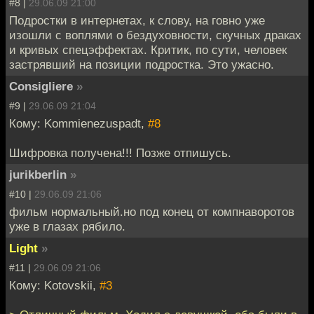
#8 |
29.06.09 21:00
Подростки в интернетах, к слову, на говно уже
изошли с воплями о бездуховности, скучных драках
и кривых спецэффектах. Критик, по сути, человек
застрявший на позиции подростка. Это ужасно.
Consigliere
»
#9 |
29.06.09 21:04
Кому: Kommienezuspadt,
#8
Шифровка получена!!! Позже отпишусь.
jurikberlin
»
#10 |
29.06.09 21:06
фильм нормальный.но под конец от компнаворотов
уже в глазах рябило.
Light
»
#11 |
29.06.09 21:06
Кому: Kotovskii,
#3