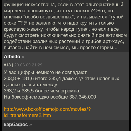
функция искусства! И, если в этот альтернативный
мир легко проникнуть, что тут плохого? Это, по-
мнению "особо возвышенных", и называется "тупой
сюжет"? Я не заявляю, что надо крутить только
красивую жвачку, чтобы народ тупел, но если все
будут смотреть исключительно снятый при активном
содействии различных растений и грибов арт-хаус,
пытаясь найти в нем смысл, мы просто сгорим...
Albedo
»
#18 |
29.06.09 21:29
У вас цифры немного не совпадают
203,8 + 181,6 итого 385,4 даже с учётом неполных
данных разница между
363,2 и 385,5 более чем огромна.
На боксофисмоджо вообще 387,346,000
http://www.boxofficemojo.com/movies/?
id=transformers2.htm
карбафос
»