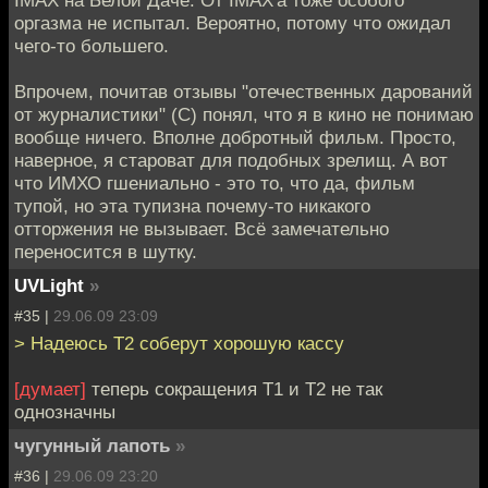
IMAX на Белой Даче. От IMAX'а тоже особого
оргазма не испытал. Вероятно, потому что ожидал
чего-то большего.
Впрочем, почитав отзывы "отечественных дарований
от журналистики" (С) понял, что я в кино не понимаю
вообще ничего. Вполне добротный фильм. Просто,
наверное, я староват для подобных зрелищ. А вот
что ИМХО гшениально - это то, что да, фильм
тупой, но эта тупизна почему-то никакого
отторжения не вызывает. Всё замечательно
переносится в шутку.
UVLight
»
#35 |
29.06.09 23:09
> Надеюсь Т2 соберут хорошую кассу
[думает]
теперь сокращения Т1 и Т2 не так
однозначны
чугунный лапоть
»
#36 |
29.06.09 23:20