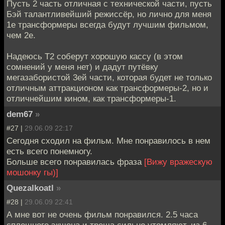
Пусть 2 часть отличная с технической части, пусть
Бэй талантливейший режиссёр, но лично для меня
1е трансформеры всегда будут лучшим фильмом,
чем 2е.
Надеюсь Т2 соберут хорошую кассу (в этом
сомнений у меня нет) и дадут путёвку
мегазабористой 3ей части, которая будет не только
отличным аттракционом как трансформеры-2, но и
отличнейшим кином, как трансформеры-1.
dem67
»
#27 |
29.06.09 22:17
Сегодня сходил на фильм. Мне понравилось в нем
есть всего понемногу.
Больше всего понравилась фраза
[Вижу вражескую
мошонку гы)]
Quezalkoatl
»
#28 |
29.06.09 22:41
А мне вот не очень фильм понравился. 2.5 часа
сплошного экшена и треша сильно утомляют, из 6-