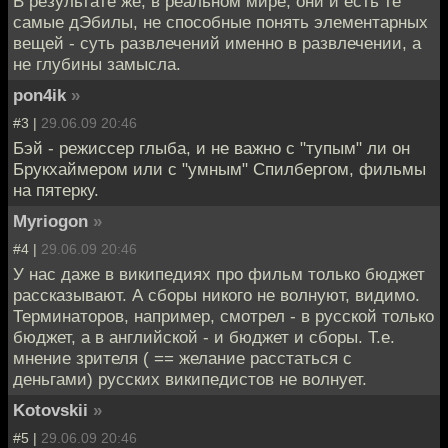
В результате же, в реальном мире, они и есть те
самые дЭбилы, не способные понять элементарных
вещей - суть развлечений именно в развлечении, а
не глубины замысла.
pon4ik
»
#3 |
29.06.09 20:46
Бэй - режиссер глыба, и не важно с "тупым" ли он
Брукхаймером или с "умным" Спилбергом, фильмы
на пятерку.
Myriogon
»
#4 |
29.06.09 20:46
У нас даже в википедиях про фильм только бюджет
рассказывают. А сборы никого не волнуют, видимо.
Терминаторов, например, смотрел - в русской только
бюджет, а в английской - и бюджет и сборы. Т.е.
мнение зрителя ( == желание расстаться с
деньгами) русских википедистов не волнует.
Kotovskii
»
#5 |
29.06.09 20:46