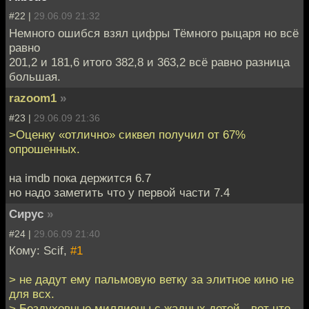
#22 |
29.06.09 21:32
Немного ошибся взял цифры Тёмного рыцаря но всё
равно
201,2 и 181,6 итого 382,8 и 363,2 всё равно разница
большая.
razoom1
»
#23 |
29.06.09 21:36
>Оценку «отлично» сиквел получил от 67%
опрошенных.
на imdb пока держится 6.7
но надо заметить что у первой части 7.4
Сирус
»
#24 |
29.06.09 21:40
Кому: Scif,
#1
> не дадут ему пальмовую ветку за элитное кино не
для всх.
> Бездуховные миллионы с жадных детей - вот что