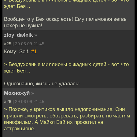
ждет Бея ..
Вообще-то у Бея оскар есть! Ему пальмовая ветвь
нахер не нужна!
zloy_da4nik
»
#25 |
29.06.09 21:45
Кому: Scif,
#1
> Бездуховные миллионы с жадных детей - вот что
ждет Бея ..
Однозначно, жизнь не удалась!
Мохножуй
»
#26 |
29.06.09 21:45
> Похоже, у критиков вышло недопонимание. Они
пришли смотреть, обозревать, разбирать по частям
кинофильм. А Майкл Бэй их прокатил на
аттракционе.