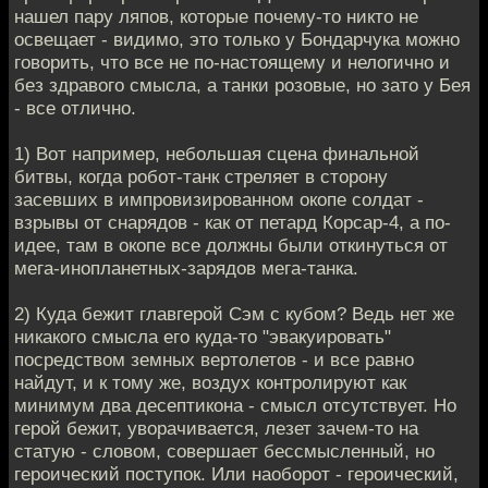
нашел пару ляпов, которые почему-то никто не
освещает - видимо, это только у Бондарчука можно
говорить, что все не по-настоящему и нелогично и
без здравого смысла, а танки розовые, но зато у Бея
- все отлично.
1) Вот например, небольшая сцена финальной
битвы, когда робот-танк стреляет в сторону
засевших в импровизированном окопе солдат -
взрывы от снарядов - как от петард Корсар-4, а по-
идее, там в окопе все должны были откинуться от
мега-инопланетных-зарядов мега-танка.
2) Куда бежит главгерой Сэм с кубом? Ведь нет же
никакого смысла его куда-то "эвакуировать"
посредством земных вертолетов - и все равно
найдут, и к тому же, воздух контролируют как
минимум два десептикона - смысл отсутствует. Но
герой бежит, уворачивается, лезет зачем-то на
статую - словом, совершает бессмысленный, но
героический поступок. Или наоборот - героический,