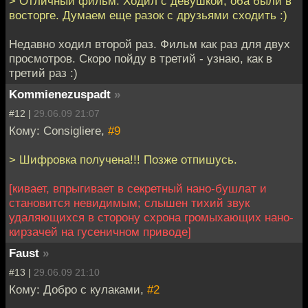
> Отличный фильм. Ходил с девушкой, оба были в
восторге. Думаем еще разок с друзьями сходить :)
Недавно ходил второй раз. Фильм как раз для двух
просмотров. Скоро пойду в третий - узнаю, как в
третий раз :)
Kommienezuspadt
»
#12 |
29.06.09 21:07
Кому: Consigliere,
#9
> Шифровка получена!!! Позже отпишусь.
[кивает, впрыгивает в секретный нано-бушлат и
становится невидимым; слышен тихий звук
удаляющихся в сторону схрона громыхающих нано-
кирзачей на гусеничном приводе]
Faust
»
#13 |
29.06.09 21:10
Кому: Добро с кулаками,
#2