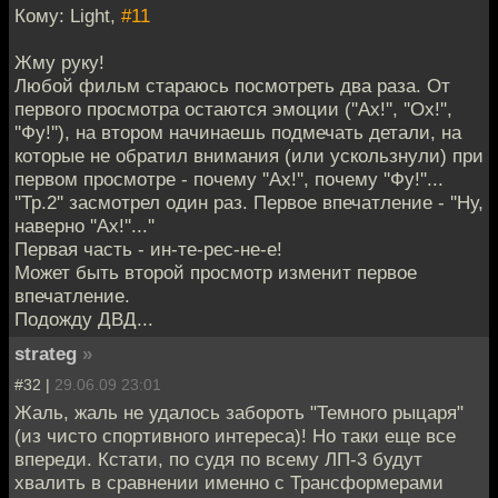
Кому: Light,
#11
Жму руку!
Любой фильм стараюсь посмотреть два раза. От
первого просмотра остаются эмоции (''Ах!'', ''Ох!'',
''Фу!''), на втором начинаешь подмечать детали, на
которые не обратил внимания (или ускользнули) при
первом просмотре - почему ''Ах!'', почему ''Фу!''...
''Тр.2'' засмотрел один раз. Первое впечатление - ''Ну,
наверно ''Ах!''...''
Первая часть - ин-те-рес-не-е!
Может быть второй просмотр изменит первое
впечатление.
Подожду ДВД...
strateg
»
#32 |
29.06.09 23:01
Жаль, жаль не удалось забороть "Темного рыцаря"
(из чисто спортивного интереса)! Но таки еще все
впереди. Кстати, по судя по всему ЛП-3 будут
хвалить в сравнении именно с Трансформерами