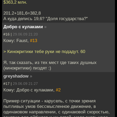
$363,2 млн.
201.2+181,6=382,8
А куда делись 19,6? "Доля государства?"
Добро с кулаками
»
#16 |
29.06.09 21:20
Кому: Faust,
#13
> Кинокритики тебе руки не подадут. 60
Я, так сказать, из тех мест где таких душных
(кинокритики) пиздят :)
greyshadow
»
#17 |
29.06.09 21:27
Кому: Добро с кулаками,
#2
Пример ситуации - карусель, с точки зрения
пытливых умов бессмысленное движение, в
одинаковом направлении, с одинаковой скоростью,