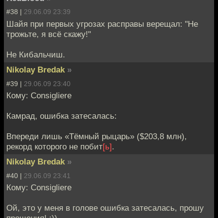
#38 |
29.06.09 23:39
Шайя при первых угрозах расправы верещал: "Не
трожьте, я всё скажу!"
Не Кибальчиш.
Nikolay Bredak
»
#39 |
29.06.09 23:40
Кому: Consigliere
Камрад, ошибка затесалась:
Впереди лишь «Тёмный рыцарь» ($203,8 млн),
рекорд которого не побит
[ь]
.
Nikolay Bredak
»
#40 |
29.06.09 23:41
Кому: Consigliere
Ой, это у меня в голове ошибка затесалась, прошу