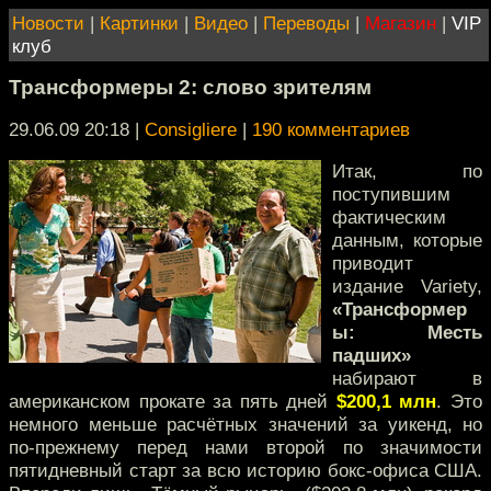
Новости
|
Картинки
|
Видео
|
Переводы
|
Магазин
|
VIP
клуб
Трансформеры 2: слово зрителям
29.06.09 20:18
|
Consigliere
|
190 комментариев
Итак, по
поступившим
фактическим
данным, которые
приводит
издание Variety,
«Трансформер
ы: Месть
падших»
набирают в
американском прокате за пять дней
$200,1 млн
. Это
немного меньше расчётных значений за уикенд, но
по-прежнему перед нами второй по значимости
пятидневный старт за всю историю бокс-офиса США.