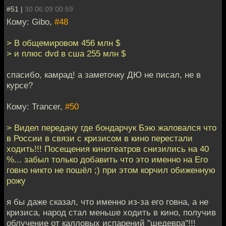
#51 |
30.06.09 00:59
Кому: Gibo,
#48
> В общемировом 456 млн $
> и плюс dvd в сша 255 млн $
спасибо, камрад! а заметочку ДЮ не писал, не в
курсе?
Кому: Trancer,
#50
> Видел передачу где бондарчук Бэю жаловался что
в России в связи с кризисом в кино перестали
ходить!!! Посещения кинотеатров снизились на 40
%... забыл только добавить что это именно на Его
говно никто не пошёл ;) при этом корчил обиженную
рожу
я бы даже сказал, что именно из-за его говна, а не
кризиса, народ стал меньше ходить в кино, получив
облучение от калловых испарений "шедевра"!!!