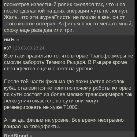
посмотрев известный ролик смеялся так, что шов
после сделанной на днях операции чуть не лопнул.
Жаль, что эти журнаГлисты не пошли в квн, он от
этого многое потерял. А фильм просто мегаатомный,
схожу еще раза два или три.
ниЪ
»
#37 |
29.06.09 23:24
Все таки правильно то, что вторые Трансформеры не
смогли забороть Темного Рыцаря. В Рыцаре кроме
спецэфектов еще и сюжет на уровне.
После той части фильма где похищается осколок
куба, становится не понятно почему роботы которые
по сути состоят из более мелких трансформеров так
легко уничтожаются, по сути они могут
регенерировать не хуже Т1000.
А так да, фильм на уровне. Все время неотрывно
взирал на спецэфекты.
RedBlood
»