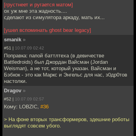
[грустнеет и ругается матом]
ох уж мне эта жадность....
сделают из симулятора аркаду, мать их...
[ушел вспоминать ghost bear legaсy]
smanik
»
#51 |
10.07.09 02:42
Поправка: папой баттлтеха (в девичестве
Battledroids) был Джордан Вайсман (Jordan
Weisman), а не тот, который указан. Вайсман и
Бэбкок - это как Маркс и Энгельс для нас, з0др0тов
настолки.
Dragov
»
#52 |
10.07.09 02:57
Кому: LOBZIC,
#36
> На фоне вторых трансформеров, здешние роботы
выглядят совсем убого.