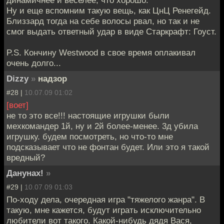
Ну и еще вспомним такую вещь, как ЦнЦ Ренегейд.
Близзард тогда на себе волосы рвал, но так и не
смог выдать ответный удар в виде Старкрафт: Гоуст.
P.S. Кончину Westwood в свое время оплакивал
очень долго...
Dizzy
»
надзор
#28 |
10.07.09 01:02
[воет]
не то это все!!! настоящие игрушки были
мехкомандер 1й, ну и 2й более-менее. 3д убила
игрушку. будем посмотреть, но что-то мне
подсказывает что не фонтан будет. Или это я такой
вредный?
Данунах!
»
#29 |
10.07.09 01:03
По-ходу дела, очередная игра "тяжелого жанра". В
такую, мне кажется, будут играть исключительно
любители вот такого. Какой-нибудь дядя Вася,