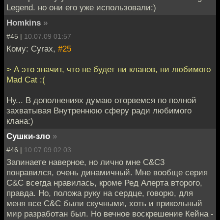
Legend. но они его уже использовали:)
Homkins
»
#45 |
10.07.09 01:57
Кому: Cyrax,
#25
> А это значит, что не будет ни кланов, ни любимого
Mad Cat :(
Ну... В дополнениях думаю оторвемся по полной
захватывая Внутреннюю сферу ради любимого
клана:)
Сушки-зло
»
#46 |
10.07.09 02:03
Запинаете наверное, но лично мне C&C3
понравился, очень динамичный. Мне вообще серия
C&C всегда нравилась, кроме Ред Алерта второго,
правда. Но, положа руку на сердце, говорю, для
меня все C&C были скучными, хоть и прикольный
мир разработан был. Но вечное воскрешение Кейна -