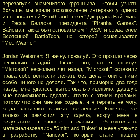
перезапуск знаменитого франшиза. Чтобы узнать
больше, мы взяли эксклюзивное интервью у одного
из основателей "Smith and Tinker" Джордана Вайсмана
и Расса Баллока, президента "Piranha Games".
Вайсман также был основателем "FASA" и создателем
Вселенной BattleTech, на которой основывается
"MechWarrior"
Jordan Weisman: Я начну, пожалуй. Это прошло через
несколько стадий. После того, как я покинул
"Microsoft" несколько лет назад, "Microsoft" оставили
права собственности лежать без дела – они с ними
особо ничего не делали. Так что, примерно два года
назад, мне удалось выторговать лицензию, давшую
мне возможность сделать что-то с этими правами,
потому что они мне как родные, и я терпеть не могу,
когда загнивают великие вселенные. Конечно, как
только я заключил эту сделку, вокруг меня в
результате странного стечения обстоятельств
материализовались "Smith and Tinker" и меня утянуло
в разработку "Nanovor", который станет нашим