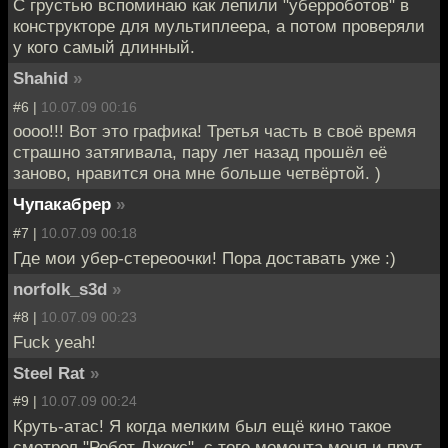
С грустью вспоминаю как лепили "уберроботов" в
конструкторе для мультиплеера, а потом проверяли
у кого самый длинный.
Shahid
»
#6 |
10.07.09 00:16
оооо!!! Вот это графика! Третья часть в своё время
страшно затягивала, пару лет назад прошёл её
заново, нравится она мне больше четвёртой. )
Чупакабрер
»
#7 |
10.07.09 00:18
Где мои убер-стереоочки! Пора доставать уже :)
norfolk_s3d
»
#8 |
10.07.09 00:23
Fuck yeah!
Steel Rat
»
#9 |
10.07.09 00:24
Круть-атас! Я когда мелким был ещё кино такое
смотрел "Робот Джокс", с того момента меня и прут