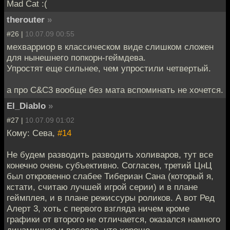
Mad Cat :(
therouter
»
#26 |
10.07.09 00:55
мехварриор в классическом виде слишком сложен
для нынешнего попкорн-геймдева.
Упростят еще сильнее, чем упростили четвертый.
а про C&C3 вообще без мата вспоминать не хочется.
El_Diablo
»
#27 |
10.07.09 01:02
Кому: Сева,
#14
Не будем разводить разводить холиваров, тут все
конечно очень субъективно. Согласен, третий ЦнЦ
был откровенно слабее Тибериан Сана (который я,
кстати, считаю лучшей игрой серии) и в плане
геймплея, и в плане режиссуры роликов. А вот Ред
Алерт 3, хоть с первого взгляда ничем кроме
графики от второго не отличается, оказался намного
динамичнее и веселее, что хорошо.