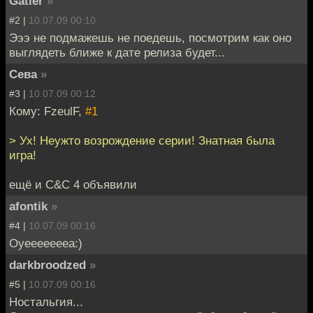
Gatler
»
#2 |
10.07.09 00:10
Эээ не подмажешь не поедешь, посмотрим как оно
выглядеть ближе к дате релиза будет...
Сева
»
#3 |
10.07.09 00:12
Кому: FzeulF,
#1
> Ух! Неужто возрождение серии! Знатная была
игра!
ещё и C&C 4 объявили
afontik
»
#4 |
10.07.09 00:16
Оуеееееееа:)
darkbroodzed
»
#5 |
10.07.09 00:16
Ностальгия...