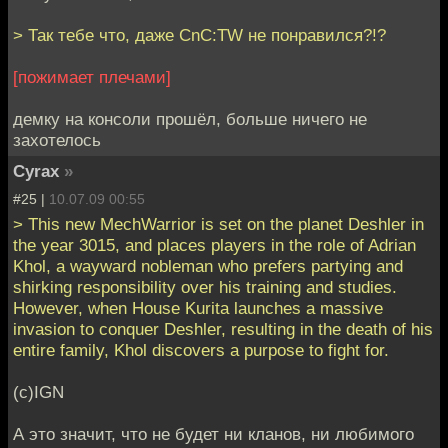
> Так тебе что, даже CnC:TW не понравился?!?
[пожимает плечами]
демку на консоли прошёл, больше ничего не
захотелось
Cyrax
»
#25 |
10.07.09 00:55
> This new MechWarrior is set on the planet Deshler in
the year 3015, and places players in the role of Adrian
Khol, a wayward nobleman who prefers partying and
shirking responsibility over his training and studies.
However, when House Kurita launches a massive
invasion to conquer Deshler, resulting in the death of his
entire family, Khol discovers a purpose to fight for.
(с)IGN
А это значит, что не будет ни кланов, ни любимого