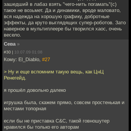
зашедший в лабаз взять "чего-нить погамать"(с)
такое не возьмет. Да и динамики, вроде маловато,
вся надежда на хорошую графику, добротные
эффекты, да круто выглядящих супер-роботов. Зато
наверное в мультиплеере бы творился хаос, очень
весело.
Сева
»
#30 |
10.07.09 01:08
Кому: El_Diablo,
#27
> Ну и еще вспомним такую вещь, как ЦнЦ
Ренегейд.
я прошёл довольно далеко
игрушка была, скажем прямо, совсем простенькая и
местами топорная
если бы не приставка C&C, такой говношутер
нравился бы только его авторам