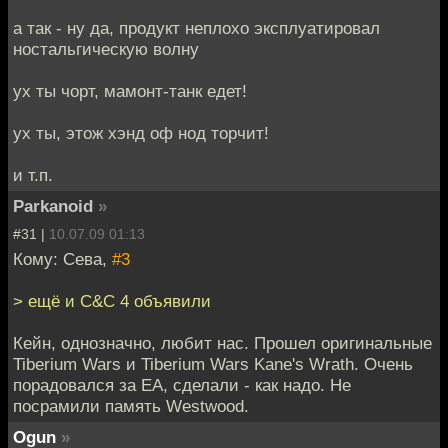
а так - ну да, продукт неплохо эксплуатировал
ностальгическую волну
ух ты чорт, мамонт-танк едет!
ух ты, этож хэнд оф нод торчит!
и т.п.
Parkanoid
»
#31 |
10.07.09 01:13
Кому: Сева,
#3
> ещё и C&C 4 объявили
Кейн, однозначно, любит нас. Прошел оригинальные
Tiberium Wars и Tiberium Wars Kane's Wrath. Очень
порадовался за EA, сделали - как надо. Не
посрамили память Westwood.
Ogun
»