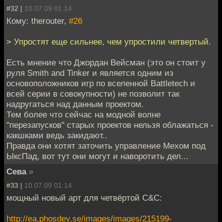
#32 |
10.07.09 01:14
Кому: therouter,
#26
> Упростят еще сильнее, чем упростили четвертый.
Есть мнение что Джордан Вейсман (это он стоит у
руля Smith and Tinker и является одним из
основоположников игр по вселенной Battletech и
всей серии в совокупности) не позволит так
надругаться над данным проектом.
Тем более что сейчас на модной волне
"перезапусков" старых проектов нельзя облажаться -
какшками ведь закидают..
Правда они хотят заточить управление Мехом под
ЫксПад, вот тут они могут и наворотить дел...
Сева
»
#33 |
10.07.09 01:14
мощный новый арт для четвёртой C&C:
http://ea.phosdev.se/images/images/215199-