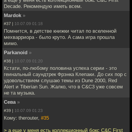
а еще у меня есть коллекционный бокс C&C First
Decade. Рекомендую иметь всем.
Mardok
»
#37 |
10.07.09 01:18
Помнится, в детстве книжки читал по вселенной
мехварриора - было круто. А сама игра прошла
мимо.
Parkanoid
»
#38 |
10.07.09 01:20
Кстати, по-любому половина успеха серии - это
геинальный саундтрек Фрэнка Клепаки. До сих пор с
удовольствием слушаю темы из Dune 2000, Red
Alert и Tiberian Sun. Жалко, что в C&C3 уже совсем
не та музыка.
Сева
»
#39 |
10.07.09 01:23
Кому: therouter,
#35
> а еще у меня есть коллекционный бокс C&C First