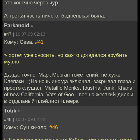
это конечно через чур.
А третья часть ничего, бодренькая была.
Parkanoid
»
#47 |
10.07.09 02:13
Кому: Сева,
#41
> хотел уже сносить, но как-то догадался врубить
музло
Да-да, точно. Марк Морган тоже гений, не хуже
Клепаки =)На ночь иногда включал, закрывал глаза и
просто слушал. Metallic Monks, Idustrial Junk, Khans
of new California, Vats of Goo - все на жесткий диск и
в отдельный плэйлист плеера
Totik
»
#48 |
10.07.09 02:22
Кому: Сушки-зло,
#46