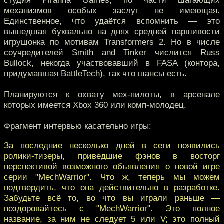
студия Piranha Games, по части шагающих
механизмов особых заслуг не имеющая.
Единственное, что удаётся вспомнить — это
вышедшая буквально на днях средней паршивости
игрушонка по мотивам Transformers 2. Но в числе
соучредителей Smith and Tinker числится Russ
Bullock, некогда участвовавший в FASA (контора,
придумавшая BattleTech), так что шансы есть.
Планируются к охвату мех-пилоты, в арсенале
которых имеется Xbox 360 или комп-молодец.
Фрагмент интервью касательно игры:
За последние несколько дней в сети появились
ролики-тизеры, приведшие фэнов в восторг
перспективой возможного объявления о новой игре
серии "MechWarrior". Что ж, теперь мы можем
подтвердить, что она действительно в разработке.
Забудьте всё то, во что вы играли раньше —
поздоровайтесь с "MechWarrior". Это полное
название, за ним не следует 5 или V; это полный