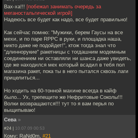
Вах-ха!!!
[побежал занимать очередь за
меганостальгической игрой]
Надеюсь все будет как надо, все будет правильно!
Как сейчас помню: "Мужики, берем Гаусы на все
мехи, и по паре RPPC в руки, и площадка наша,
никто даже не подойдет!", ктож тогда знал что
"длиннорукие" ракетницы с тогдашним модемным
соединением ни оставляли ни шанса даже увидеть,
где же находился мех который всадил в тебя пол
магазина ракет, пока ты в него пытался сквозь лаги
прицелиться...
Но ходить на 60-тонной махине всегда в кайф
было... Ух, трепещите же Нефритовые Соколы!!!
Волки возвращаются!!! тут то я вам перья по
выщипываю!
Сева
»
#24 |
10.07.09 00:53
Кому: RaNd0m,
#21