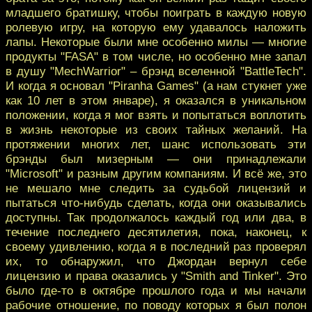
младшего братишку, чтобы поиграть в каждую новую
ролевую игру, на которую ему удавалось наложить
лапы. Некоторые были мне особенно милы — многие
продукты "FASA" в том числе, но особенно мне запал
в душу "MechWarrior" – брэнд вселенной "BattleTech".
И когда я основал "Piranha Games" (а нам стукнет уже
как 10 лет в этом январе), я оказался в уникальном
положении, когда я мог взять и попытаться воплотить
в жизнь некоторые из своих тайных желаний. На
протяжении многих лет, шанс использовать эти
брэнды был мизерным — они принадлежали
"Microsoft" и разным другим компаниям. И всё же, это
не мешало мне следить за судьбой лицензий и
пытаться что-нибудь сделать, когда они оказывались
доступны. Так продолжалось каждый год или два, в
течение последнего десятилетия, пока, наконец, к
своему удивлению, когда я в последний раз проверял
их, то обнаружил, что Джордан вернул себе
лицензию и права оказались у "Smith and Tinker". Это
было где-то в октябре прошлого года и мы начали
рабочие отношение, по поводу которых я был полон