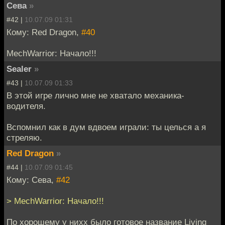
Сева
»
#42 |
10.07.09 01:31
Кому: Red Dragon,
#40
MechWarrior: Начало!!!
Sealer
»
#43 |
10.07.09 01:33
В этой игре лично мне не хватало механика-
водителя.
Вспомнил как в дум вдвоем играли: ты целься а я
стреляю.
Red Dragon
»
#44 |
10.07.09 01:45
Кому: Сева,
#42
> MechWarrior: Начало!!!
По хорошему у нихх было готовое название Living