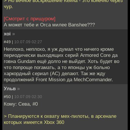
> Но вечное воскрешение Кейна - это конечно через
чур.
[Смотрит с прищуром]
А может тебе и Orca милее Banshee???
xoi
»
#49 |
10.07.09 02:27
Неплохо, неплохо, я уж думал что ничего кроме
периодически выходящих серий Armored Core да
говна Gundam ещё долго не выйдет. Хоть будет во
что попроще погамать, а то японцы уж больно
харкордный сериал (AC) делают. Так же жду
продолжений Front Mission да MechCommander.
Ульв
»
#50 |
10.07.09 02:30
Кому: Сева, #0
> Планируются к охвату мех-пилоты, в арсенале
которых имеется Xbox 360