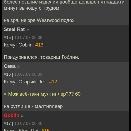
более поздние изделия вообще дольше пятнадцати
минут выношу с трудом
не зря, не зря Westwood подох
Steel Rat
»
#15 |
10.07.09 00:38
Кому: Goblin,
#13
Придуривался, товарищ Гоблин.
Сева
»
#16 |
10.07.09 00:39
Кому: Старый Пес,
#12
> Мож всё-таки мултиплер??? 60
на руглише - малтиплеер
Goblin
»
#17 |
10.07.09 00:40
Кому: Steel Rat,
#15