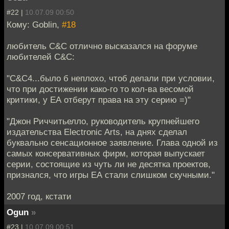
#22 |
10.07.09 00:50
Кому: Goblin,
#18
любитель C&C отлично высказался на форуме
любителей C&C:
"C&C4...было б неплохо, чтоб делали при условии,
что при достижении како-го то кол-ва весомой
критики, у ЕА отберут права на эту серию =)"
"Джон Риччитьелло, руководитель крупнейшего
издательства Electronic Arts, на днях сделал
буквально сенсационное заявление. Глава одной из
самых консервативных фирм, которая выпускает
серии, состоящие из чуть ли не десятка проектов,
признался, что игры ЕА стали слишком скучными."
2007 год, кстати
Ogun
»
#23 |
10.07.09 00:51