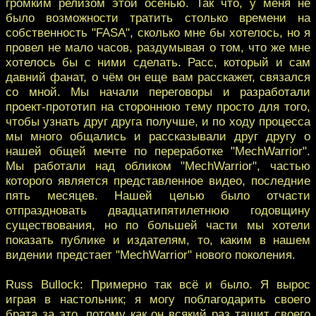
громким релизом этой осенью. Так что, у меня не
было возможности тратить столько времени на
собственность "FASA", сколько мне бы хотелось, но я
провел не мало часов, раздумывая о том, что же мне
хотелось бы с ними сделать. Расс, который и сам
давний фанат, о чём он еще вам расскажет, связался
со мной. Мы начали переговоры и разработали
проект-прототип на стороннюю тему просто для того,
чтобы узнать друг друга получше, и по ходу процесса
мы много общались и рассказывали друг другу о
нашей общей мечте по переработке "MechWarrior".
Мы работали над обликом "MechWarrior", частью
которого является представленное видео, последние
пять месяцев. Нашей целью было отчасти
отпраздновать двадцатипятилетнюю годовщину
существования, но по большей части мы хотели
показать публике и издателям, то, каким в нашем
видении предстает "MechWarrior" нового поколения.
Russ Bullock: Примерно так всё и было. Я вырос
играя в настольник; я могу поблагодарить своего
брата за это, потому как он всякий раз тащит своего