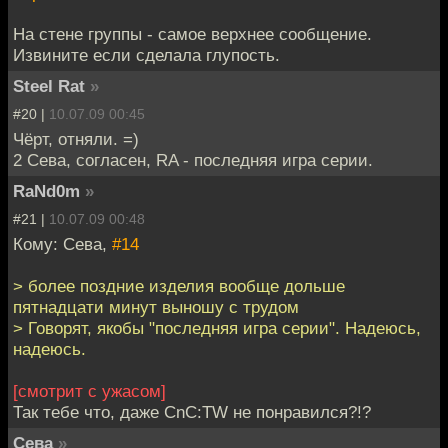
На стене группы - самое верхнее сообщение.
Извините если сделала глупость.
Steel Rat
»
#20 |
10.07.09 00:45
Чёрт, отняли. =)
2 Сева, согласен, RA - последняя игра серии.
RaNd0m
»
#21 |
10.07.09 00:48
Кому: Сева,
#14
> более поздние изделия вообще дольше
пятнадцати минут выношу с трудом
> Говорят, якобы "последняя игра серии". Надеюсь,
надеюсь.
[смотрит с ужасом]
Так тебе что, даже CnC:TW не понравился?!?
Сева
»