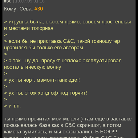
#36 |
10.07.09 01:16
Кому: Сева,
#30
> игрушка была, скажем прямо, совсем простенькая
и местами топорная
>
> если бы не приставка C&C, такой говношутер
нравился бы только его авторам
>
> а так - ну да, продукт неплохо эксплуатировал
ностальгическую волну
>
> ух ты чорт, мамонт-танк едет!
>
> ух ты, этож хэнд оф нод торчит!
>
> и т.п.
ты прямо прочитал мои мысли:) там еще в заставке
показывалась база как в C&C скриншот, а потом
камера зумилась, и мы оказывались В БОЮ!!!