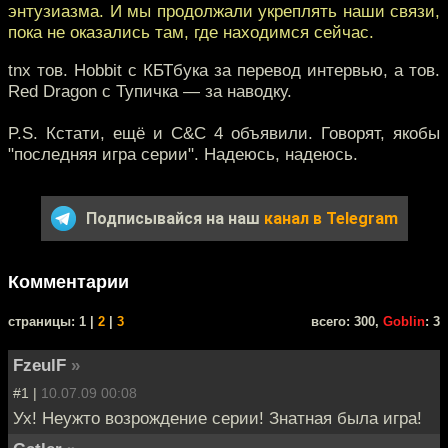
энтузиазма. И мы продолжали укреплять наши связи,
пока не оказались там, где находимся сейчас.
tnx тов. Hobbit с КБТбука за перевод интервью, а тов.
Red Dragon с Тупичка — за наводку.
P.S. Кстати, ещё и C&C 4 объявили. Говорят, якобы
"последняя игра серии". Надеюсь, надеюсь.
Подписывайся на наш
канал в Telegram
Комментарии
cтраницы: 1 |
2
|
3
всего: 300,
Goblin
: 3
FzeulF
»
#1 |
10.07.09 00:08
Ух! Неужто возрождение серии! Знатная была игра!