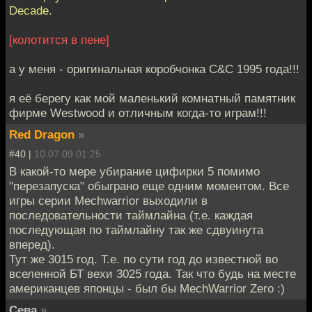
Decade.
[колотится в пене]
а у меня - оригинальная коробчонка C&C 1995 года!!!
я её берегу как мой маленький комнатный памятник
фирме Westwood и отличным когда-то играм!!!
Red Dragon
»
#40 |
10.07.09 01:25
В какой-то мере убирание цифирки 5 помимо
"перезапуска" обыграно еще одним моментом. Все
игры серии Мechwarrior выходили в
последовательности таймлайна (т.е. каждая
последующая по таймлайну так же сдвуинута
вперед).
Тут же 3015 год. Т.е. по сути год до известной во
вселенной БТ вехи 3025 года. Так что будь на месте
американцев японцы - был бы MechWarrior Zero :)
Сева
»