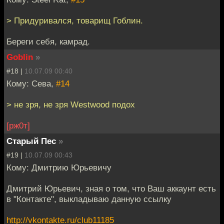
> Придуривался, товарищ Гоблин.
Береги себя, камрад.
Goblin
»
#18 |
10.07.09 00:40
Кому: Сева,
#14
> не зря, не зря Westwood подох
[рж0т]
Старый Пес
»
#19 |
10.07.09 00:43
Кому: Дмитрию Юрьевичу
Дмитрий Юрьевич, зная о том, что Ваш аккаунт есть
в "Контакте", выкладываю данную ссылку
http://vkontakte.ru/club11185