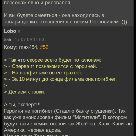
персонаж явно и рисовался.
И вы будете смеяться - она находилась в
товарищеских отношениях с неким Петровичем :)))
Lobo
»
#55 |
17.07.09 14:00
Кому: max454,
#52
> Так что скорее всего будет по канонам:
> - Сперва гг познакомится с героиней.
> - На полфильме он ее трахнет.
> - За 10 минут до конца фильма она погибнет.
>
> Делаем ставки.
А ты, эксперт!!!
Героиня не погибнет (Ставлю банку сгущенки). Так
как уже анонсирован фильм "Мстители". В котором
будут такие комиксогерои как ЖелЧел, Халк, Капитан
Америка, Черная вдова.