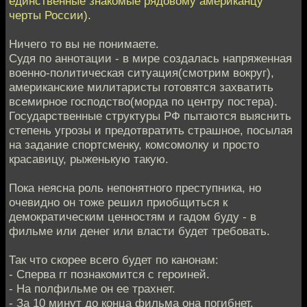
единственные знакомые рядовому американцу
черты России).
Ничего то вы не понимаете.
Судя по аннотации - в мире создалась напряженная
военно-политическая ситуация(смотрим вокруг),
американские милитаристы готовятся захватить
всемирное господство(морда по центру постера).
Государственные структуры РФ пытаются выяснить
степень угрозы и предотвратить страшное, посылая
на задание спортсменку, комсомолку и просто
красавицу, рыженькую такую.
Пока неясна роль непонятного преступника, но
очевидно он тоже решил приобщиться к
демократическим ценностям и гадом буду - в
фильме или денег или власти будет требовать.
Так что скорее всего будет по канонам:
- Сперва гг познакомится с героиней.
- На полфильме он ее трахнет.
- За 10 минут до конца фильма она погибнет.