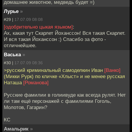
домашнее животное, медведь будет =)
Лурье
»
#29 |
17.07.09 08:08
[одобрительно цыкая языком]
:
Ах, какая тут Скарлет Йоханссон! Вся такая Скарлет.
И вся такая Йоханссон :) Спасибо за фото -
отличнейшее.
Васька
»
#30 |
17.07.09 08:36
>русский криминальный самоделкин Иван
[Ванко]
(Микки Рурк) по кличке «Хлыст» и не менее русская
Наташа
[Романова]
Русские фамилии в голиивуде как всегда рулят. Нет
ли там ещё персонажей с фамилиями Гоголь,
Молотов, Гагарин?
КС
Амальрик
»