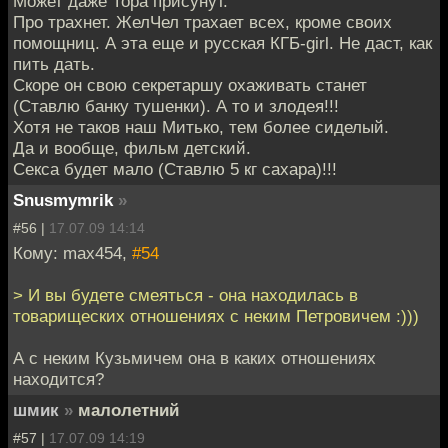
Может даже Тора присунут.
Про трахнет. ЖелЧел трахает всех, кроме своих
помощниц. А эта еще и русская КГБ-girl. Не даст, как
пить дать.
Скоре он свою секретаршу охаживать станет
(Ставлю банку тушенки). А то и злодея!!!
Хотя не таков наш Митько, тем более сиделый.
Да и вообще, фильм детский.
Секса будет мало (Ставлю 5 кг сахара)!!!
Snusmymrik
»
#56 |
17.07.09 14:14
Кому: max454,
#54
> И вы будете смеяться - она находилась в
товарищеских отношениях с неким Петровичем :)))
А с неким Кузьмичем она в каких отношениях
находится?
шмик
»
малолетний
#57 |
17.07.09 14:19