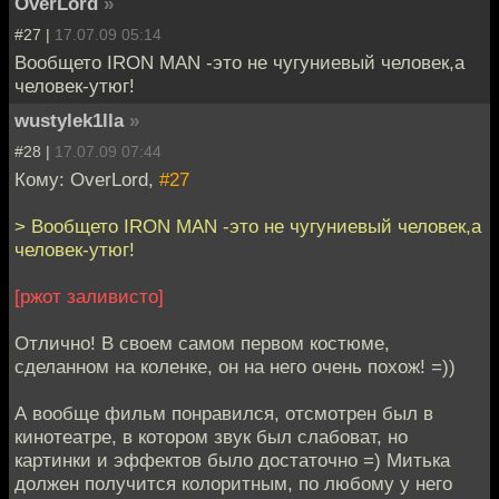
OverLord
»
#27 |
17.07.09 05:14
Вообщето IRON MAN -это не чугуниевый человек,а
человек-утюг!
wustylek1lla
»
#28 |
17.07.09 07:44
Кому: OverLord,
#27
> Вообщето IRON MAN -это не чугуниевый человек,а
человек-утюг!
[ржот заливисто]
Отлично! В своем самом первом костюме,
сделанном на коленке, он на него очень похож! =))
А вообще фильм понравился, отсмотрен был в
кинотеатре, в котором звук был слабоват, но
картинки и эффектов было достаточно =) Митька
должен получится колоритным, по любому у него