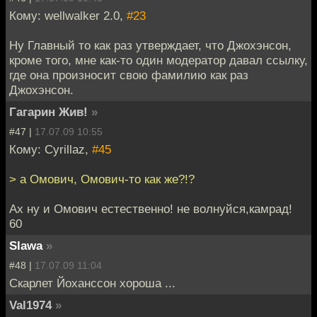
Кому: wellwalker 2.0,
#23
Ну Главный то как раз утверждает, что Джохэнсон,
кроме того, мне как-то один модератор давал ссылку,
где она произносит свою фамилию как раз
Джохэнсон.
Гагарин Жив!
»
#47 |
17.07.09 10:55
Кому: Cyrillaz,
#45
> а Омович, Омович-то как же?!?
Ах ну и Омович естественно! не волнуйся,камрад!
60
Slawa
»
#48 |
17.07.09 11:04
Скарлет Йоханссон хороша ...
Val1974
»