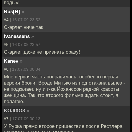
воды»!
Rus[H]
»
#4 |
16.07.09 23:52
Скарлет ниче так
ivanessens
»
#5 |
16.07.09 23:57
Скарлет даже не признать сразу!
Kanev
»
#6 |
17.07.09 00:04
Мне первая часть понравилась, особенно первая
версия брони. Вроде Митько из под стакана вылез -
не подкачает, ну и г-ка Йоханссон редкой красоты
женщина. Так что второго фильма ждать стоит, я
полагаю.
KOJIXO3
»
#7 |
17.07.09 00:13
У Рурка прямо второе пришествие после Рестлера