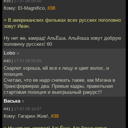
#39 |
17.07.09 09:50
Кому: El-Magnifico,
#38
> В американских фильмах всех русских поголовно
зовут Иван.
Ну нет же, камрад! АльЁша, Альйоша зовут добрую
половину русских! 60
Lobo
»
#40 |
17.07.09 09:50
Скарлет хороша, ей все к лицу и цвет волос, и
позиция.
Считаю, что ее надо снимать также, как Мэгана в
Трансформерах два. Превые кадры, правильная
стартовая позиция и выигрышный ракурс!!!
Васька
»
#41 |
17.07.09 10:07
Кому: Гагарин Жив!,
#39