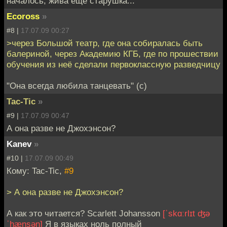
началось, жива еще старушка...
Ecoross
»
#8 |
17.07.09 00:27
>через Большой театр, где она собиралась быть
балериной, через Академию КГБ, где по прошествии
обучения из неё сделали первоклассную разведчицу
"Она всегда любила танцевать" (с)
Tac-Tic
»
#9 |
17.07.09 00:47
А она разве не Джохэнсон?
Kanev
»
#10 |
17.07.09 00:49
Кому: Tac-Tic,
#9
> А она разве не Джохэнсон?
А как это читается? Scarlett Johansson
[ˈskɑːrlɪt ʤə
ˈhænsən]
Я в языках ноль полный