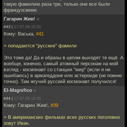
такую фамилию раза три, только они все были
французскими.
Гагарин Жив!
»
#43 |
17.07.09 10:31
Кому: Васька,
#41
> попадаются "русские" фамили
Это тоже да! Да и образы в целом выходят те ещё. А
вообще, конечно, самый атомный персонаж на мой
взгляд - космонавт со станции "мир" (если я не
ошибаюсь) в армагеддоне или астероиде (не помню
точно). Там жгучий русский космонавт получился!
El-Magnifico
»
#44 |
17.07.09 10:31
Кому: Гагарин Жив!,
#39
> В американских фильмах всех русских поголовно
зовут Иван.