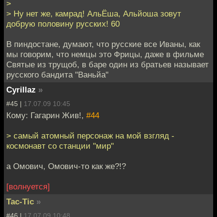
>
> Ну нет же, камрад! АльЁша, Альйоша зовут
добрую половину русских! 60
В пиндостане, думают, что русские все Иваны, как
мы говорим, что немцы это Фрицы, даже в фильме
Святые из трущоб, в баре один из братьев называет
русского бандита "Ваньйа"
Cyrillaz
»
#45 |
17.07.09 10:45
Кому: Гагарин Жив!,
#44
> самый атомный персонаж на мой взгляд -
космонавт со станции "мир"
а Омович, Омович-то как же?!?
[волнуется]
Tac-Tic
»
#46 |
17.07.09 10:48