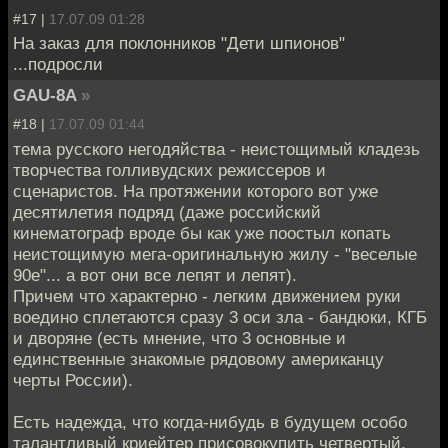
#17 |
17.07.09 01:28
На заказ для поклонников "Дети шпионов"
...подросли
GAU-8A
»
#18 |
17.07.09 01:44
тема русского негодяйства - неистощимый кладезь
творчества голливудских режиссеров и
сценаристов. На протяжении которого вот уже
десятилетия подряд (даже российский
кинематограф вроде бы как уже поостыл копать
неистощимую мега-оригинальную жилу - "веселые
90е"... а вот они все лепят и лепят).
Причем что характерно - легким движением руки
воедино сплетаются сразу 3 оси зла - бандюки, КГБ
и дворяне (есть мнение, что 3 основные и
единственные знакомые рядовому американцу
черты России).
Есть надежда, что когда-нибудь в будущем особо
талантливый криейтер присовокупить четвертый,