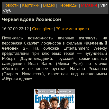
Новости
|
Картинки
|
Видео
|
Переводы
|
Магазин
|
VIP
клуб
Чёрная вдова Йоханссон
16.07.09 23:12
|
Consigliere
|
79 комментариев
Появилась возможность впервые взглянуть на
персонажа Скарлет Йоханссон в фильме
«Железный
человек 2»
. На обложке Entertainment Weekly
представлены три ключевых героя — чугуниевый
Роберт Дауни-младший, русский криминальный
самоделкин Иван Ванко (Микки Рурк) по кличке
«Хлыст» и не менее русская Наташа Романова
(Скарлет Йоханссон), известная под псевдонимом
«Чёрная вдова»: