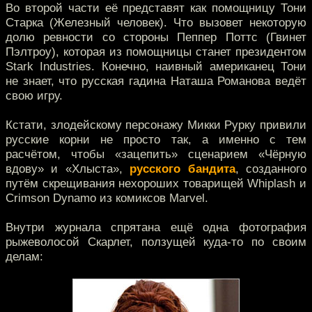
Во второй части её представят как помощницу Тони
Старка (Железный человек). Что вызовет некоторую
долю ревности со стороны Пеппер Поттс (Гвинет
Пэлтроу), которая из помощницы станет президентом
Stark Industries. Конечно, наивный американец Тони
не знает, что русская гадина Наташа Романова ведёт
свою игру.
Кстати, злодейскому персонажу Микки Рурку привили
русские корни не просто так, а именно с тем
расчётом, чтобы «зацепить» сценарием «Чёрную
вдову» и «Хлыста»,
русского бандита
, созданного
путём скрещивания нехороших товарищей Whiplash и
Crimson Dynamo из комиксов Marvel.
Внутри журнала спрятана ещё одна фотография
рыжеволосой Скарлет, ползущей куда-то по своим
делам: