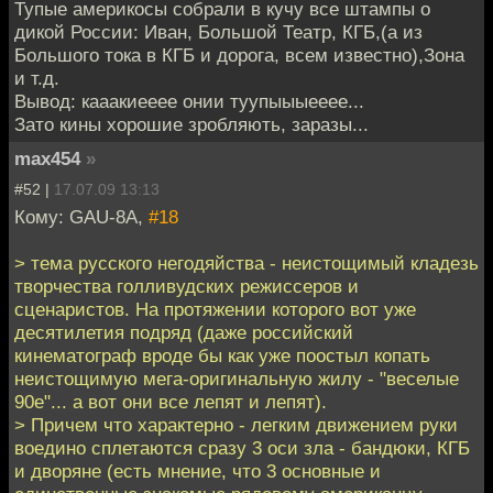
Тупые америкосы собрали в кучу все штампы о
дикой России: Иван, Большой Театр, КГБ,(а из
Большого тока в КГБ и дорога, всем известно),Зона
и т.д.
Вывод: кааакиееее онии туупыыыееее...
Зато кины хорошие зробляють, заразы...
max454
»
#52 |
17.07.09 13:13
Кому: GAU-8A,
#18
> тема русского негодяйства - неистощимый кладезь
творчества голливудских режиссеров и
сценаристов. На протяжении которого вот уже
десятилетия подряд (даже российский
кинематограф вроде бы как уже поостыл копать
неистощимую мега-оригинальную жилу - "веселые
90е"... а вот они все лепят и лепят).
> Причем что характерно - легким движением руки
воедино сплетаются сразу 3 оси зла - бандюки, КГБ
и дворяне (есть мнение, что 3 основные и