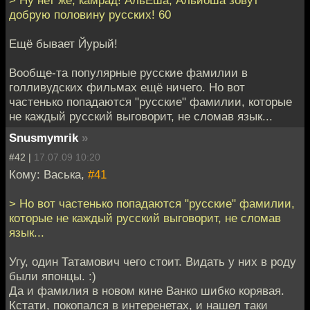
> Ну нет же, камрад! АльЁша, Альйоша зовут
добрую половину русских! 60
Ещё бывает Йурый!
Вообще-та популярные русские фамилии в
голливудских фильмах ещё ничего. Но вот
частенько попадаются "русские" фамилии, которые
не каждый русский выговорит, не сломав язык...
Snusmymrik
»
#42 |
17.07.09 10:20
Кому: Васька,
#41
> Но вот частенько попадаются "русские" фамилии,
которые не каждый русский выговорит, не сломав
язык...
Угу, один Татамович чего стоит. Видать у них в роду
были японцы. :)
Да и фамилия в новом кине Ванко шибко корявая.
Кстати, покопался в интеренетах, и нашел таки