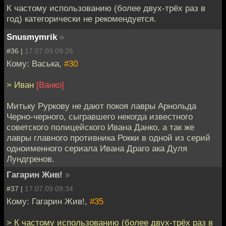
К частому использованию (более двух-трёх раз в
год) категорически не рекомендуется.
Snusmymrik
»
#36 |
17.07.09 09:26
Кому: Васька,
#30
> Иван
[Ванко]
Митьку Руркову не дают покоя лавры Арнольда
Черно-черного, сыгравшего некогда известного
советского полицейского Ивана Данко, а так же
лавры главного противника Рокки в одной из серий
одноименного сериала Ивана Драго ака Дуля
Лундгренов.
Гагарин Жив!
»
#37 |
17.07.09 09:34
Кому: Гагарин Жив!,
#35
> К частому использованию (более двух-трёх раз в