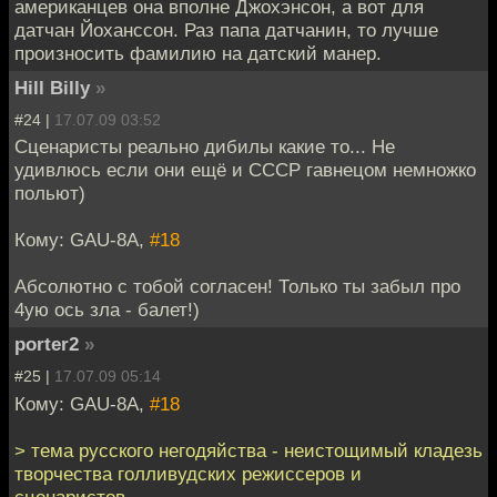
американцев она вполне Джохэнсон, а вот для
датчан Йоханссон. Раз папа датчанин, то лучше
произносить фамилию на датский манер.
Hill Billy
»
#24 |
17.07.09 03:52
Сценаристы реально дибилы какие то... Не
удивлюсь если они ещё и СССР гавнецом немножко
польют)
Кому: GAU-8A,
#18
Абсолютно с тобой согласен! Только ты забыл про
4ую ось зла - балет!)
porter2
»
#25 |
17.07.09 05:14
Кому: GAU-8A,
#18
> тема русского негодяйства - неистощимый кладезь
творчества голливудских режиссеров и
сценаристов.