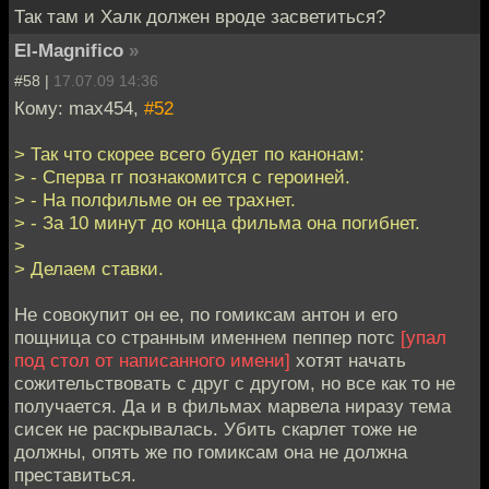
Так там и Халк должен вроде засветиться?
El-Magnifico
»
#58 |
17.07.09 14:36
Кому: max454,
#52
> Так что скорее всего будет по канонам:
> - Сперва гг познакомится с героиней.
> - На полфильме он ее трахнет.
> - За 10 минут до конца фильма она погибнет.
>
> Делаем ставки.
Не совокупит он ее, по гомиксам антон и его
пощница со странным именнем пеппер потс
[упал
под стол от написанного имени]
хотят начать
сожительствовать с друг с другом, но все как то не
получается. Да и в фильмах марвела ниразу тема
сисек не раскрывалась. Убить скарлет тоже не
должны, опять же по гомиксам она не должна
преставиться.