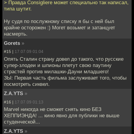
> Правда Consigliere может специально так написал,
типа шутит.
Ну судя по послужному списку я бы с ней был
крайне осторожен :) Могет возьмет и затанцует
насмерть.
Gorets
»
#15 |
17.07.09 01:04
Опять Сталин страну довел до такого, что русские
супер-злодеи и шпионы плетут свою паутину
страстей против милашки-Дауни младшего!
ЗЫ: Первая часть фильма заслуживает того, чтобы
посмотреть сиквел.
Z.A.YTS
»
#16 |
17.07.09 01:13
Marvel никогда не сможет снять кино БЕЗ
ХЕППИЭНДА! ... кино явно для публики не выше
студенческой...
Z.A.YTS
»