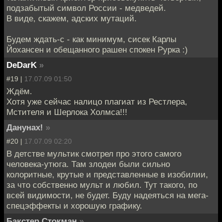
подзабытый символ России - медведей.
В виде, скажем, адских мутаций.
Будем ждать-с - как минимум, сисек Карлы
Йохансен и обещанного рашен спокен Рурка :)
DeDarK
»
#19 |
17.07.09 01:50
Ждём.
Хотя уже сейчас налицо плагиат из Рестлера,
Мстителя и Шерлока Холмса!!!
Данунах!
»
#20 |
17.07.09 02:20
В детстве мультик смотрел про этого самого
человека-утюга. Там злодеи были сильно
колоритные, крутые и представленные в изобилии,
за что собственно мульт и любил. Тут такого, по
всей видимости, не будет. Буду надеяться на мега-
спецэффекты и хорошую графику.
Бакстер Стокман
»