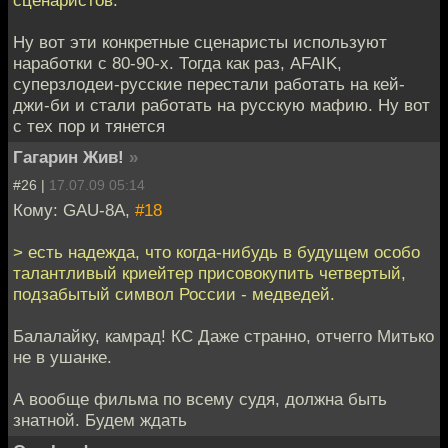
Ну вот эти конкретные сценаристы используют
наработки с 80-90-х. Тогда как раз, AFAIK,
суперзлодеи-русские перестали работать на кей-
джи-би и стали работать на русскую мафию. Ну вот
с тех пор и тянется
Гагарин Жив!
»
#26 |
17.07.09 05:14
Кому: GAU-8A,
#18
> есть надежда, что когда-нибудь в будущем особо
талантливый криейтер присовокупить четвертый,
подзабытый символ России - медведей.
Балалайку, камрад! КС Даже странно, отчегго Митько
не в ушанке.
А вообще фильма по всему судя, должна быть
знатной. Будем ждать