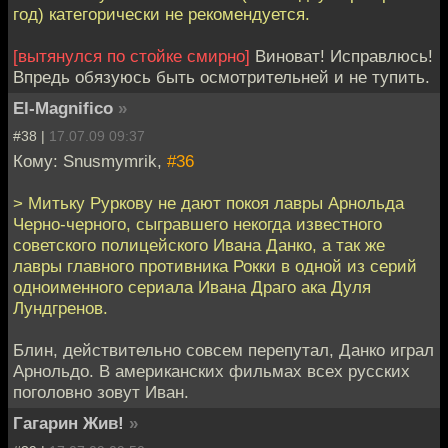
год) категорически не рекомендуется.
[вытянулся по стойке смирно]
Виноват! Исправлюсь!
Впредь обязуюсь быть осмотрительней и не тупить.
El-Magnifico
»
#38 |
17.07.09 09:37
Кому: Snusmymrik,
#36
> Митьку Руркову не дают покоя лавры Арнольда
Черно-черного, сыгравшего некогда известного
советского полицейского Ивана Данко, а так же
лавры главного противника Рокки в одной из серий
одноименного сериала Ивана Драго ака Дуля
Лундгренов.
Блин, действительно совсем перепутал, Данко играл
Арнольдо. В американских фильмах всех русских
поголовно зовут Иван.
Гагарин Жив!
»