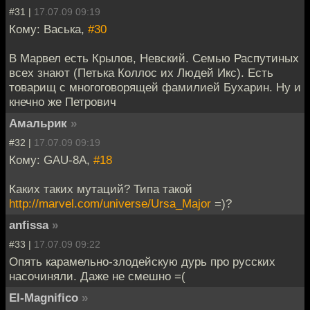
#31 |
17.07.09 09:19
Кому: Васька,
#30
В Марвел есть Крылов, Невский. Семью Распутиных
всех знают (Петька Коллос их Людей Икс). Есть
товарищ с многоговорящей фамилией Бухарин. Ну и
кнечно же Петрович
Амальрик
»
#32 |
17.07.09 09:19
Кому: GAU-8A,
#18
Каких таких мутаций? Типа такой
http://marvel.com/universe/Ursa_Major
=)?
anfissa
»
#33 |
17.07.09 09:22
Опять карамельно-злодейскую дурь про русских
насочиняли. Даже не смешно =(
El-Magnifico
»