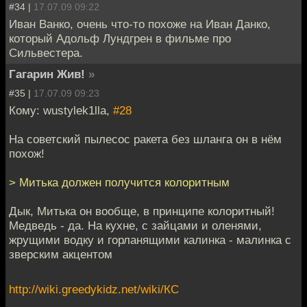
#34 |
17.07.09 09:22
Иван Ванко, очень что-то похоже на Иван Данко,
который Адольф Лундгрен в фильме про
Сильвестера.
Гагарин Жив!
»
#35 |
17.07.09 09:23
Кому: wustylek1lla,
#28
На советский пылесос ракета без шланга он в нём
похож!
> Митька должен получится колоритным
Дык, Митька он вообще, в принципе колоритный!
Медведь - да. На кухне, с зайцами и оленями,
жрущими водку и горланящими калинка - малинка с
зверским акцентом
http://wiki.greedykidz.net/wiki/КС