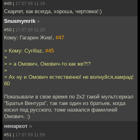
#49 |
17.07.09 11:18
Скарлет, как всегда, хороша, чертовка!:)
Snusmymrik
»
#50 |
17.07.09 11:20
Кому: Гагарин Жив!,
#47
> Кому: Cyrillaz,
#45
>
> > а Омович, Омович-то как же?!?
>
> Ах ну и Омович естественно! не волнуйся,камрад!
60
Показывали в свое время по 2х2 такой мультсериал
"Братья Вентура", так там один из братьев, когда
косил под русского, тоже назвался фамилией
Омович. :)
ненаркот
»
#51 |
17.07.09 11:59