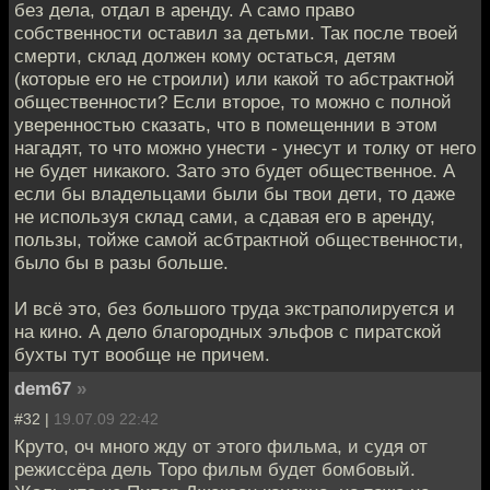
без дела, отдал в аренду. А само право
собственности оставил за детьми. Так после твоей
смерти, склад должен кому остаться, детям
(которые его не строили) или какой то абстрактной
общественности? Если второе, то можно с полной
уверенностью сказать, что в помещеннии в этом
нагадят, то что можно унести - унесут и толку от него
не будет никакого. Зато это будет общественное. А
если бы владельцами были бы твои дети, то даже
не используя склад сами, а сдавая его в аренду,
пользы, тойже самой асбтрактной общественности,
было бы в разы больше.
И всё это, без большого труда экстраполируется и
на кино. А дело благородных эльфов с пиратской
бухты тут вообще не причем.
dem67
»
#32 |
19.07.09 22:42
Круто, оч много жду от этого фильма, и судя от
режиссёра дель Торо фильм будет бомбовый.