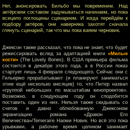
Нет, анонсировать Бильбо мы повременим. Над
актёрским составом задумываться начинаем, но пока
всецело поглощены сценарием. И когда перейдём к
подбору актёров, они наверняка захотят сначала
глянуть сценарий, так что мы пока ваяем черновик.
Джексон также рассказал, что пока не знает, что будет
режиссировать вслед за адаптацией книги
«Милые
кости»
(The Lovely Bones). В США премьера фильма
состоится в декабре этого года, а в России показ
стартует лишь 4 февраля следующего. Сейчас они с
Гильермо прорабатывают (и планируют заниматься
этим ещё несколько месяцев) то, что Питер назвал
«группой небольших по масштабам кинопроектов».
Возможно, в следующем году он сподобится
поставить один из них. Нельзя также скидывать со
счетов и давно облюбованную Джексоном
экранизацию романа «Дракон Его
Величества»/Temeraire Наоми Новик. Но всё это пока
урывками, а рабочее время целиком занимает