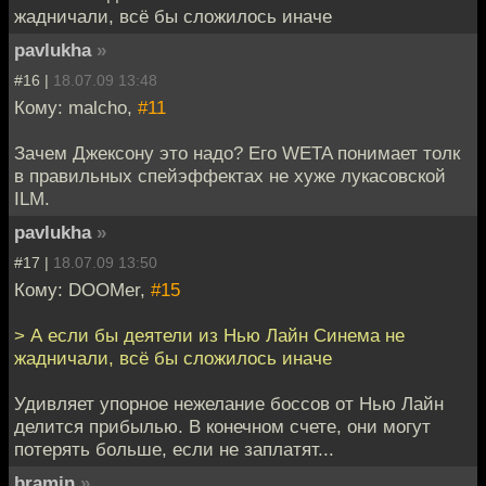
жадничали, всё бы сложилось иначе
pavlukha
»
#16 |
18.07.09 13:48
Кому: malcho,
#11
Зачем Джексону это надо? Его WETA понимает толк
в правильных спейэффектах не хуже лукасовской
ILM.
pavlukha
»
#17 |
18.07.09 13:50
Кому: DOOMer,
#15
> А если бы деятели из Нью Лайн Синема не
жадничали, всё бы сложилось иначе
Удивляет упорное нежелание боссов от Нью Лайн
делится прибылью. В конечном счете, они могут
потерять больше, если не заплатят...
bramin
»