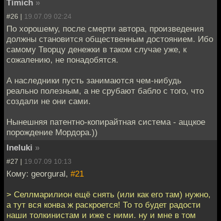
Timich
»
#26 |
19.07.09 02:24
По хорошему, после смерти автора, произведения
должны становится общественным достоянием. Ибо
самому Творцу денежки в таком случае уже, к
сожалению, не понадобятся.
А наследники пусть занимаются чем-нибудь
реально полезным, а не срубают бабло с того, что
создали не они сами.
Нынешняя патентно-копирайтная система - аццкое
порождение Мордора.))
Ineluki
»
#27 |
19.07.09 10:13
Кому: georgural,
#21
> Селлмарилион ещё снять (или как его там) нужно,
а тут вся конва ж раскроется! То то будет радости
наши толкинистам и иже с ними. ну и мне в том