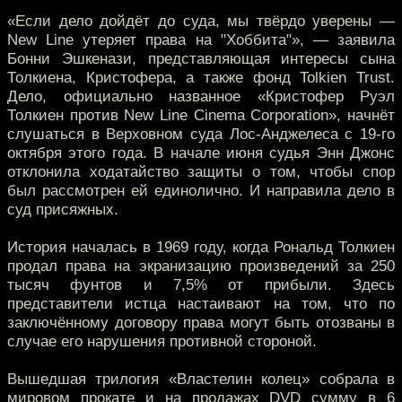
«Если дело дойдёт до суда, мы твёрдо уверены —
New Line утеряет права на "Хоббита"», — заявила
Бонни Эшкенази, представляющая интересы сына
Толкиена, Кристофера, а также фонд Tolkien Trust.
Дело, официально названное «Кристофер Руэл
Толкиен против New Line Cinema Corporation», начнёт
слушаться в Верховном суда Лос-Анджелеса с 19-го
октября этого года. В начале июня судья Энн Джонс
отклонила ходатайство защиты о том, чтобы спор
был рассмотрен ей единолично. И направила дело в
суд присяжных.
История началась в 1969 году, когда Рональд Толкиен
продал права на экранизацию произведений за 250
тысяч фунтов и 7,5% от прибыли. Здесь
представители истца настаивают на том, что по
заключённому договору права могут быть отозваны в
случае его нарушения противной стороной.
Вышедшая трилогия «Властелин колец» собрала в
мировом прокате и на продажах DVD сумму в 6