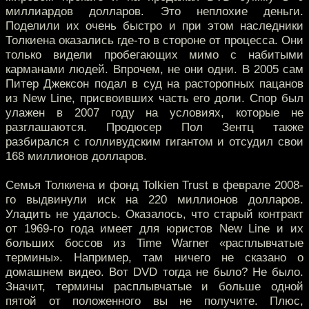
миллиардов долларов. Это неплохие деньги.
Поделили их очень быстро и при этом наследники
Толкиена оказались где-то в стороне от процесса. Они
только видели пробегающих мимо с набитыми
карманами людей. Впрочем, не они одни. В 2005 сам
Питер Джексон подал в суд на расторопных пацанов
из New Line, присвоивших часть его доли. Спор был
улажен в 2007 году на условиях, которые не
разглашаются. Продюсер Пол Зентц также
разбирался с голливудским гигантом и отсудил свои
168 миллионов долларов.
Семья Толкиена и фонд Tolkien Trust в феврале 2008-
го выдвинули иск на 220 миллионов долларов.
Уладить не удалось. Оказалось, что старый контракт
от 1969-го года имеет для юристов New Line и их
больших боссов из Time Warner «расплывчатые
термины». Например, там ничего не сказано о
домашнем видео. Вот DVD тогда не было? Не было.
Значит, термины расплывчатые и больше одной
пятой от положенного вы не получите. Плюс,