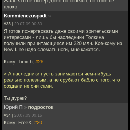
Жаль что не Питер Джексон конечно, но тоже не
плохо
Kommienezuspadt
»
#33 |
20.07.09 00:30
Я готов пожертвовать даже своими зрительскими
интересами - лишь бы наследники Толкина
получили причитающиеся им 220 млн. Кое-кому из
New Line надо сломать ноги, мне кажется.
Кому: Timich,
#26
> А наследники пусть занимаются чем-нибудь
реально полезным, а не срубают бабло с того, что
создали не они сами.
Ты дурак?
Юрий П
»
подросток
#34 |
20.07.09 09:15
Кому: FreeX,
#20