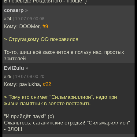
В переводе Рокдевятого - проще :)
conserp
»
#24 |
19.07.09 00:06
Кому: DOOMer,
#9
> Стругацкому ОО понравился
То-то, шиш всё закончится в пользу нас, простых
зрителей
EvilZulu
»
#25 |
19.07.09 00:20
Кому: pavlukha,
#22
> Тому кто снимет "Сильмариллион", надо при
жизни памятник в золоте поставить
"И прийдёт паук!" (с)
Сжальтесь, сатанинские отродья! "Сильмариллион"
- ЗЛО!!!