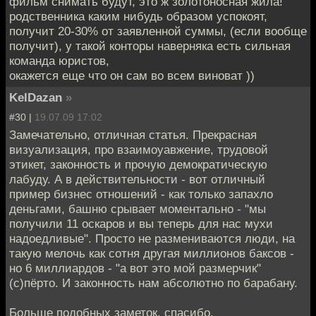
фильм снимать будут, это ж золотоносная жила!
родственника каким нибудь образом успокоят,
получит 20-30% от заявленной суммы, (если вообще
получит), у такой конторы наверняка есть сильная
команда юристов,
окажется еще что он сам во всем виноват ))
KelDazan
»
#30 |
19.07.09 17:02
Замечательно, отличная статья. Прекрасная
визуализация, про взаимоуавжение, трудовой
этикет, законность и прочую демократическую
лабуду. А в действительности - вот отличный
пример бизнес отношений - как только запахло
деньгами, башню срывает моментально - "мы
получили 11 оскаров и вы теперь для нас мухи
надоедливые". Просто не размениваются люди, на
такую мелочь как сотня другая миллионов баксов -
но 6 миллиардов - "а вот это мой размерчик"
(с)пёрто. И законность нам абсолютно по барабану.
Больше подобных заметок, спасибо.