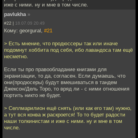
иже с ними. ну и мне в том числе.
pavlukha
»
#22 |
18.07.09 20:49
Кому: georgural,
#21
> Есть мнение, что продюссеры так или иначе
подомнут хоббита под себя, ибо лавандоса там ещё
несметно.
Если ты про правообладание книгами для
экранизации, то да, согласен. Если думаешь, что
они(продюсеры) будут вмешиваться в тандем
Джексон/Дель Торо, то вряд ли - с ними отношения
портить никто не будет.
> Селлмарилион ещё снять (или как его там) нужно,
а тут вся конва ж раскроется! То то будет радости
наши толкинистам и иже с ними. ну и мне в том
числе.