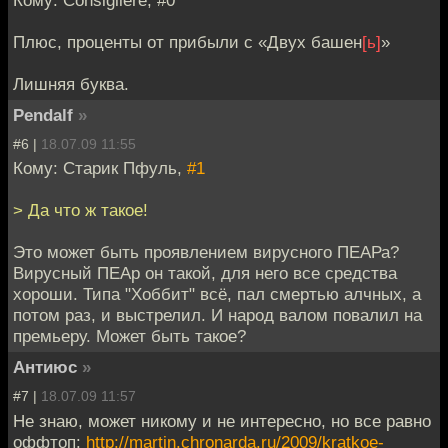
Кому: Consigliere, #0
Плюс, проценты от прибыли с «Двух башен
[ь]
»
Лишняя буква.
Pendalf
»
#6 |
18.07.09 11:55
Кому: Старик Пфуль,
#1
> Да что ж такое!
Это может быть проявлением вирусного ПЕАРа?
Вирусный ПЕАр он такой, для него все средства
хороши. Типа "Хоббит" всё, пал смертью алчных, а
потом раз, и выстрелил. И народ валом повалил на
премьеру. Может быть такое?
Антиюс
»
#7 |
18.07.09 11:57
Не знаю, может никому и не интересно, но все равно
оффтоп:
http://martin.chronarda.ru/2009/kratkoe-