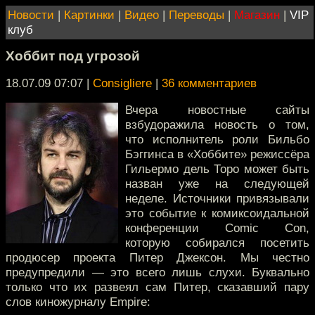
Новости
|
Картинки
|
Видео
|
Переводы
|
Магазин
|
VIP
клуб
Хоббит под угрозой
18.07.09 07:07
|
Consigliere
|
36 комментариев
Вчера новостные сайты
взбудоражила новость о том,
что исполнитель роли Бильбо
Бэггинса в «Хоббите» режиссёра
Гильермо дель Торо может быть
назван уже на следующей
неделе. Источники привязывали
это событие к комиксоидальной
конференции Comic Con,
которую собирался посетить
продюсер проекта Питер Джексон. Мы честно
предупредили — это всего лишь слухи. Буквально
только что их развеял сам Питер, сказавший пару
слов киножурналу Empire: