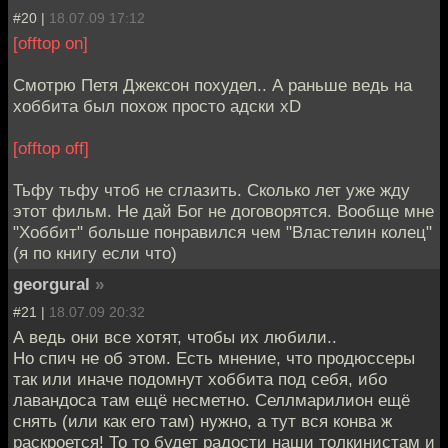
#20 |
18.07.09 17:12
[offtop on]
Смотрю Петя Джексон похудел.. А раньше ведь на
хоббита был похож просто адски xD
[offtop off]
Тьфу тьфу чтоб не сглазить. Сколько лет уже жду
этот фильм. Не дай Бог не договорятся. Вообще мне
"Хоббит" больше понравился чем "Властелин колец"
(я по книгу если что)
georgural
»
#21 |
18.07.09 20:32
А ведь они все хотят, чтобы их любили..
Но спич не об этом. Есть мнение, что продюссеры
так или иначе подомнут хоббита под себя, ибо
лавандоса там ещё несметно. Селлмарилион ещё
снять (или как его там) нужно, а тут вся конва ж
раскроется! То то будет радости наши толкинистам и