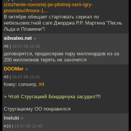
izlozhenie-novostej-po-pilotnoj-serii-igry-
prestolov/#more-1...
В октябре обещает стартовать сериал по
небезызвестной саге Джорджа Р.Р. Мартина "Песнь
Льда и Пламени"!
sibvaleo.net
»
#8 |
18.07.09 12:33
договорятся, продюсерам пару миллиардов из-за
200 миллионов терять не захочется
DOOMer
»
#9 |
18.07.09 12:41
Кому: conserp,
#4
> Чтоб Стругацкий Бондарчука засудил?!!
Стругацкому ОО понравился
Ineluki
»
#10 |
18.07.09 12:45