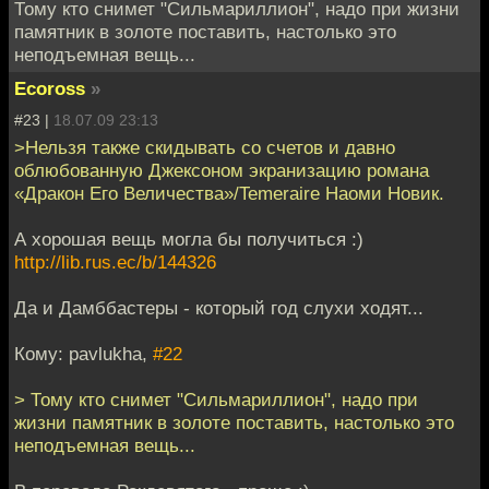
Тому кто снимет "Сильмариллион", надо при жизни
памятник в золоте поставить, настолько это
неподъемная вещь...
Ecoross
»
#23 |
18.07.09 23:13
>Нельзя также скидывать со счетов и давно
облюбованную Джексоном экранизацию романа
«Дракон Его Величества»/Temeraire Наоми Новик.
А хорошая вещь могла бы получиться :)
http://lib.rus.ec/b/144326
Да и Дамббастеры - который год слухи ходят...
Кому: pavlukha,
#22
> Тому кто снимет "Сильмариллион", надо при
жизни памятник в золоте поставить, настолько это
неподъемная вещь...