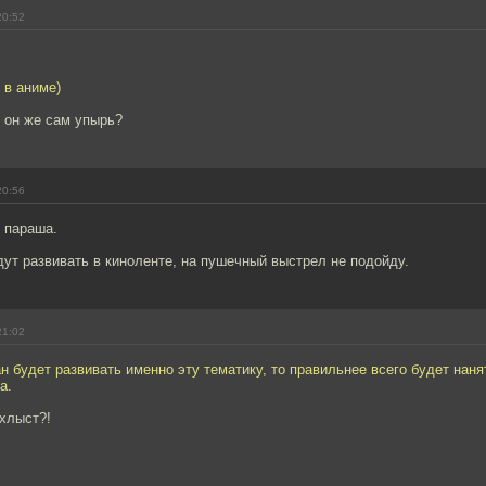
20:52
 в аниме)
 он же сам упырь?
20:56
 параша.
ут развивать в киноленте, на пушечный выстрел не подойду.
21:02
 будет развивать именно эту тематику, то правильнее всего будет наня
а.
 хлыст?!