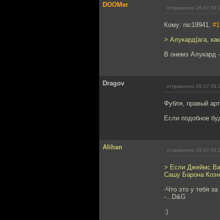
DOOMer
отправлено 28.07.09 
Кому: nic19941,
#1
> Алукард(ага, как
В онемэ Алукард -
Dragov
отправлено 28.07.09 
Фубля, правый арт
Если подобное буд
Alihan
отправлено 28.07.09 
> Если Джеймс Ван
Сашу Барона Коэн
-Что это у тебя за
-...D&G
:)