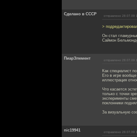
Сделано в СССР
отправлено 28.07.09 
> подредактировал
Он стал гламурным
Саймон Бельмондо 
ПиарЭлемент
отправлено 28.07.09 
Как специалист по
Его в игре вообще
иллюстрация относ
Что касается эсте
только с точки зр
эксперименты сме
поклонники поднял
За визуальную со
nic19941
отправлено 28.07.09 