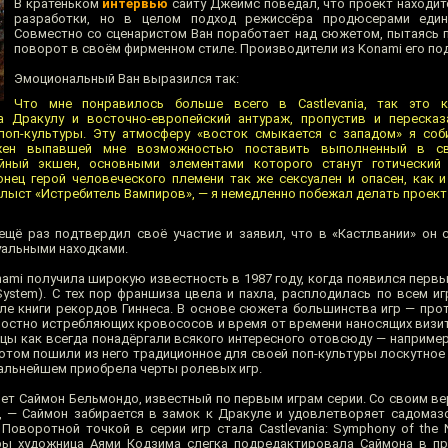
В кратеньком
интервью
сайту Джеймс поведал, что проект находит
разработки, но в целом подход режиссёра продюсерами един
Совместно со сценаристом Ван поработает над сюжетом, пытаясь 
поворот в своём фирменном стиле. Производители из Konami его п
Эмоциональный Ван выразился так:
Что мне понравилось больше всего в Castlevania, так это 
 Дракулу и восточно-европейский антураж, пропустив и пересказ
поп-культуры. Эту атмосферу «восток смыкается с западом» я соб
ожен выпавшей мне возможностью поставить выполненный в св
йный экшен, основными элементами которого станут готически
онец герой человеческого племени так же сексуален и опасен, как и
хлыст «Истребитель Вампиров», — я немедленно побежал делать проект
щё раз подтвердил своё участие и заявил, что в «Кастлвании» он 
уальными находками.
onami получила широкую известность в 1987 году, когда появился перв
t System). C тех пор франшиза цвела и пахла, расплодилась по всем 
еле книги рекордов Гиннеса. В основе сюжета большинства игр — про
лостно истребляющих кровососов и время от времени наносящих визит
онцы как всегда понадёргали всякого интересного отовсюду — наприме
потом пошили из него традиционное для своей поп-культуры лоскутное
дальнейшем приобрела черты ролевых игр.
нет Саймон Бельмондо, известный по первым играм серии. Со своим 
 — Саймон забирается в замок к Дракуле и удовлетворяет садомаз
Поворотной точкой в серии игр стала Castlevania: Symphony of the N
гры художница Аями Кодзима слегка подредактировала Саймона в п