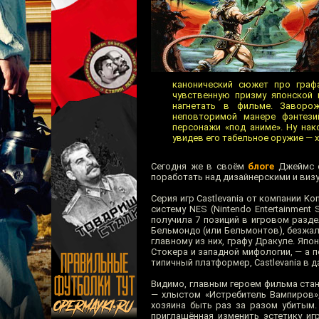
канонический сюжет про графа
чувственную призму японской 
нагнетать в фильме. Завор
неповторимой манере фэнтези
персонажи «под аниме». Ну нак
увидев его табельное оружие — 
Сегодня же в своём
блоге
Джеймс е
поработать над дизайнерскими и виз
Серия игр Castlevania от компании K
систему NES (Nintendo Entertainmen
получила 7 позиций в игровом разд
Бельмондо (или Бельмонтов), безжа
главному из них, графу Дракуле. Яп
Стокера и западной мифологии, — а 
типичный платформер, Castlevania в 
Видимо, главным героем фильма ста
— хлыстом «Истребитель Вампиров»,
хозяина быть раз за разом убитым. 
приглашённая изменить эстетику и