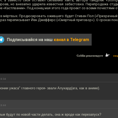
», а заместо себя оставил Сильвена Уайта, автора танцулек «Stomp 
ероев, но внезапно ударила известная забастовка. Перепродажа студ
е «Кастлвании». Под конец мая этого года проект со всеми почестями о
из мёртвых. Продюсировать ожившего будет Стивен Пол («Призрачный г
й раз переписывает Йен Джефферс («Смертный приговор»). О сроках пок
Подписывайся на наш
канал в Telegram
Goblin рекомендует
соз
19:34
онии ужаса" главного героя- звали Алукард(ага, как в аниме).
19:44
ьм будут по новой части делать, она ж вроде как перезапуск?