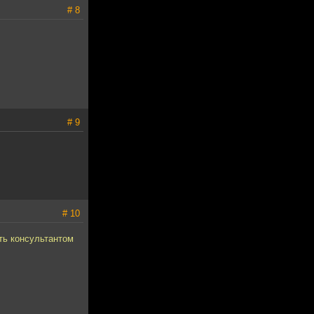
# 8
# 9
# 10
ть консультантом