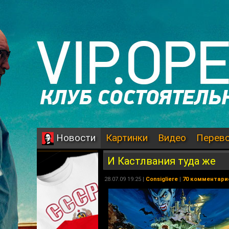
Картинки
Видео
Перев
Новости
И Кастлвания туда же
28.07.09 19:25 |
Consigliere
|
70 комментари