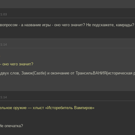
21:03
вопросом - а название игры - оно чего значит? Не подскажете, камрады?
21:14
1
- оно чего значит?
двух слов, Замок(Castle) и окончание от ТрансильВАНИЯ(историческая 
21:14
бельное оружие — хлыст «Исторебитель Вампиров»
Не опечатка?