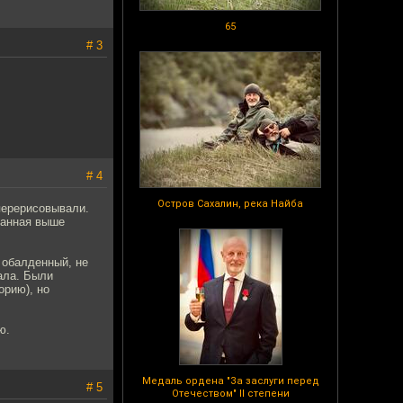
65
# 3
# 4
Остров Сахалин, река Найба
 перерисовывали.
азанная выше
 обалденный, не
иала. Были
орию), но
ю.
Медаль ордена "За заслуги перед
# 5
Отечеством" II степени