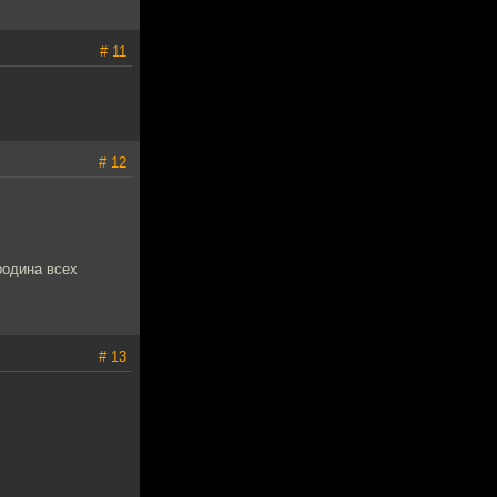
# 11
# 12
родина всех
# 13