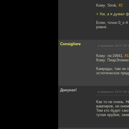
Кому: Strok,
#2
> Хм, а я думал ф
Блин, точно 0_о А
ровня.
Consigliere
отправлено 28.07.09 
Кому: nic19941,
#1
Кому: ПиарЭлеме
Камрады, там не пр
эстетическое пред
Данунах!
отправлено 28.07.09 
Как то не очень. 
вампиров, ни онем
Тем кто будет смо
тупая еруйня, зая