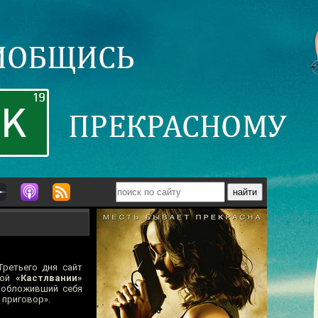
Третьего дня сайт
ной
«Кастлвании»
о обложивший себя
 приговор».