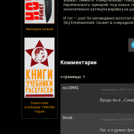
убежал снимать «Смертельную гонку
переписывать сценарий под новых г
окончательно затянула верёвку на ше
И тут — раз! Он неожиданно восстал 
Sky Entertainment. Сюжет в очередно
Империя ножей
Комментарии
cтраницы: 1
nic19941
отправлено 28.07.09 
Вроде бы в ,,Симф
Советские
учебники 1940-50х
годов
Strok
отправлено 28.07.09 
Хм, а я думал фил