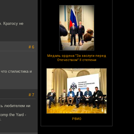
ю. Кратосу не
# 6
Медаль ордена "За заслуги перед
Отечеством" II степени
 что стилистика и
# 7
юсь любителем ни
omp the Yard -
.
РВИО