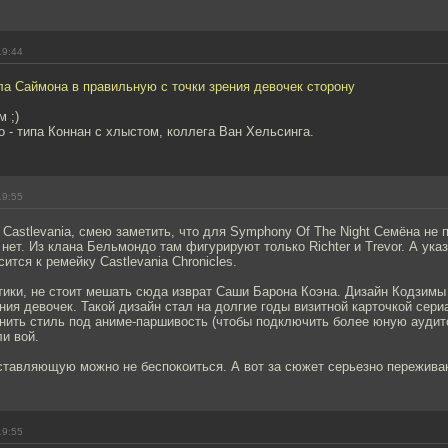
19:44
а Саймона в правильную с точки зрения девочек сторону
 ;)
- типа Коннан с хлыстом, коллега Ван Хельсинга.
19:55
 Castlevania, смею заметить, что для Symphony Of The Night Семёна не
 нет. Из клана Бельмондо там фигурируют только Richter и Trevor. А ук
ится к ремейку Castlevania Chronicles.
тики, не стоит мешать сюда изврат Саши Барона Коэна. Дизайн Кодзимы
ения девочек. Такой дизайн стал на долгие годы визитной карточкой сер
нить стиль под аниме-паршивость (чтобы подключить более юную аудит
и вой.
ставляющую можно не беспокоиться. А вот за сюжет серьезно пережива
19:55