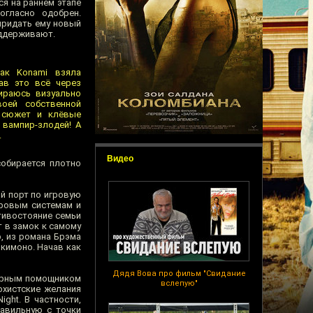
ся на раннем этапе
огласно одобрен.
придать ему новый
оддерживают.
как Konami взяла
ав это всё через
ираюсь визуально
оей собственной
й сюжет и клёвые
 вампир-злодей! А
.
Видео
собирается плотно
ый порт по игровую
игровым системам и
тивостояние семьи
 в замок к самому
р, из романа Брэма
 кимоно. Начав как
Дядя Вова про фильм "Свидание
верным помощником
вслепую"
охистские желания
ight. В частности,
равильную с точки