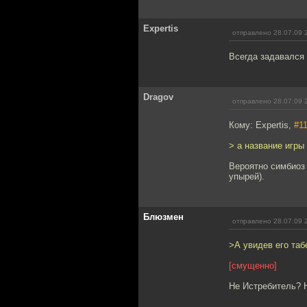
Expertis
отправлено 28.07.09 
Всегда задавался 
Dragov
отправлено 28.07.09 
Кому: Expertis,
#1
> а название игры 
Вероятно симбиоз 
упырей).
Блюзмен
отправлено 28.07.09 
>А увидев его та
[смущенно]
Не Истребитель? 