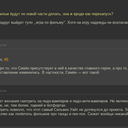
ильм будут по новой части делать, она ж вроде как перезапуск?
 вдруг выйдет тупо ,,игра по фильму". Хотя на игру надежды не возлага
19:59
нт,
#5
о то, что Семён присутствует в ней в качестве главного героя, а про то,
ставление изменились. В частности, Семён — вот такой.
20:04
Нет желания смотреть на педо-вампиров и педо-анти-вампиров. Не явля
е, ни, тем более, парней в ботфортах.
треть повезло, что этот самый Сильвен Уайт не дотянулся до проекта. St
вляю как любитель фильмов про танцы и пих-пох. Сюжет вообще никакой