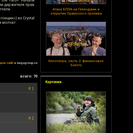
the Yard». Начали
ии-держателя прав
тпели.
Атака БПЛА на Геленджик и
открытие Ормузского пролива
онщик») из Crystal
а молчат.
Клеопатра, часть 2: финансовое
дать сайт
в megagroup.ru
болото
всего: 70
Картинки
# 1
# 2