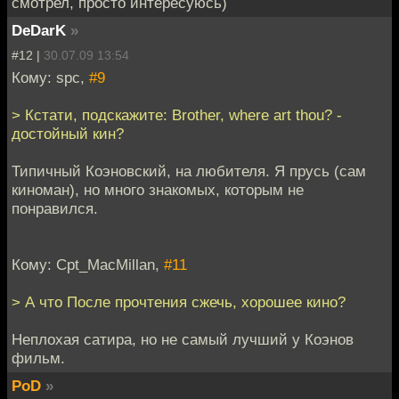
смотрел, просто интересуюсь)
DeDarK
»
#12 |
30.07.09 13:54
Кому: spc,
#9
> Кстати, подскажите: Brother, where art thou? -
достойный кин?
Типичный Коэновский, на любителя. Я прусь (сам
киноман), но много знакомых, которым не
понравился.
Кому: Cpt_MacMillan,
#11
> А что После прочтения сжечь, хорошее кино?
Неплохая сатира, но не самый лучший у Коэнов
фильм.
PoD
»