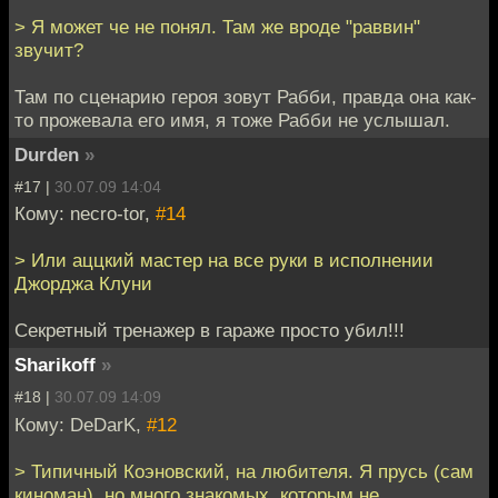
> Я может че не понял. Там же вроде "раввин"
звучит?
Там по сценарию героя зовут Рабби, правда она как-
то прожевала его имя, я тоже Рабби не услышал.
Durden
»
#17 |
30.07.09 14:04
Кому: necro-tor,
#14
> Или аццкий мастер на все руки в исполнении
Джорджа Клуни
Секретный тренажер в гараже просто убил!!!
Sharikoff
»
#18 |
30.07.09 14:09
Кому: DeDarK,
#12
> Типичный Коэновский, на любителя. Я прусь (сам
киноман), но много знакомых, которым не