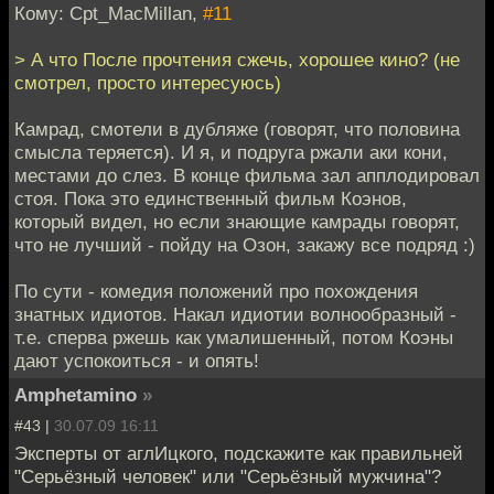
Кому: Cpt_MacMillan,
#11
> А что После прочтения сжечь, хорошее кино? (не
смотрел, просто интересуюсь)
Камрад, смотели в дубляже (говорят, что половина
смысла теряется). И я, и подруга ржали аки кони,
местами до слез. В конце фильма зал апплодировал
стоя. Пока это единственный фильм Коэнов,
который видел, но если знающие камрады говорят,
что не лучший - пойду на Озон, закажу все подряд :)
По сути - комедия положений про похождения
знатных идиотов. Накал идиотии волнообразный -
т.е. сперва ржешь как умалишенный, потом Коэны
дают успокоиться - и опять!
Amphetamino
»
#43 |
30.07.09 16:11
Эксперты от аглИцкого, подскажите как правильней
"Серьёзный человек" или "Серьёзный мужчина"?