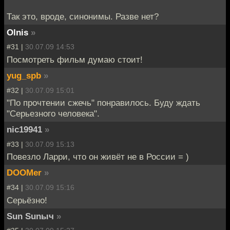
Так это, вроде, синонимы. Разве нет?
Olnis
»
#31 |
30.07.09 14:53
Посмотреть фильм думаю стоит!
yug_spb
»
#32 |
30.07.09 15:01
"По прочтении сжечь" понравилось. Буду ждать
"Серьезного человека".
nic19941
»
#33 |
30.07.09 15:13
Повезло Ларри, что он живёт не в России = )
DOOMer
»
#34 |
30.07.09 15:16
Серьёзно!
Sun Sunыч
»