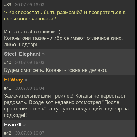
#39 |
30.07.09 16:03
> Как перестать быть размазнёй и превратиться в
серьёзного человека?
И стать real гопником ;)
Коганы они такие - либо снимают отличное кино,
либо шедевры.
Steel_Elephant
»
#40 |
30.07.09 16:03
Будем смотреть. Коганы - говна не делают.
El Wray
»
#41 |
30.07.09 16:04
Замечательнейший трейлер! Коганы не перестают
радовать. Вроде вот недавно отсмотрел "После
прочтения сжечь", а тут уже следующий шедевр на
подходе!!
Evan76
»
#42 |
30.07.09 16:07