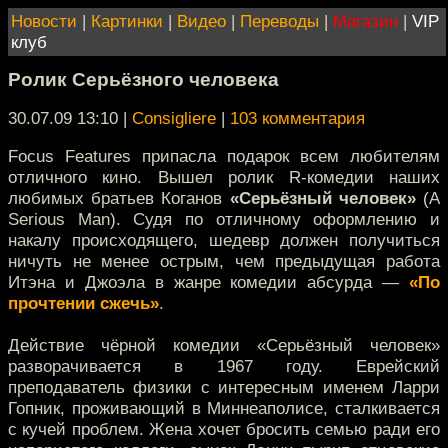
Новости
|
Картинки
|
Видео
|
Переводы
|
Магазин
|
VIP
клуб
Ролик Серьёзного человека
30.07.09 13:10
|
Consigliere
|
103 комментария
Focus Features припасла подарок всем любителям
отличного кино. Вышел ролик R-комедии наших
любимых братьев Коганов
«Серьёзный человек»
(A
Serious Man). Судя по отличному оформлению и
накалу происходящего, шедевр должен получиться
ничуть не менее острым, чем предыдущая работа
Итэна и Джоэла в жанре комедии абсурда —
«По
прочтении сжечь»
.
Действие чёрной комедии «Серьёзный человек»
разворачивается в 1967 году. Еврейский
преподаватель физики с интересным именем Ларри
Гопник, проживающий в Миннеаполисе, сталкивается
с кучей проблем. Жена хочет бросить семью ради его