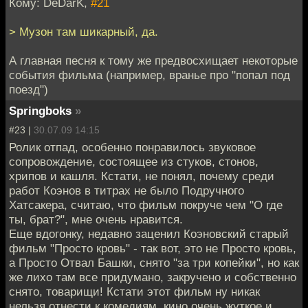
Кому: DeDarK,
#21
> Музон там шикарный, да.
А главная песня к тому же предвосхищает некоторые
события фильма (например, вранье про "попал под
поезд")
Springboks
»
#23 |
30.07.09 14:15
Ролик отпад, особенно понравилось звуковое
сопровождение, состоящее из стуков, стонов,
хрипов и кашля. Кстати, не понял, почему среди
работ Коэнов в титрах не было Подручного
Хатсакера, считаю, что фильм покруче чем "О где
ты, брат?", мне очень нравится.
Еще вдогонку, недавно заценил Коэновский старый
фильм "Просто кровь" - так вот, это не Просто кровь,
а Просто Отвал Башки, снято "за три копейки", но как
же лихо там все придумано, закручено и собственно
снято, товарищи! Кстати этот фильм ну никак
нельзя отнести к комедиям, кино очень жуткое и