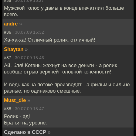
#35 |
30.07.09 15:27
Мужской голос у дамы в конце впечатлил больше
всего.
andre
»
#36 |
30.07.09 15:32
Ха-ха-ха! Отличный ролик, отличный!
Shaytan
»
#37 |
30.07.09 15:46
Ай, бля! Коганы жахнут на все деньги - а ролик
вообще отрыв верхней головной конечности!
И ведь как на потоке производят - а фильмы сильно
разные, но одинаково смешные.
Must_die
»
#38 |
30.07.09 15:47
Ролик - ад!
Братья на уровне.
Сделано в СССР
»