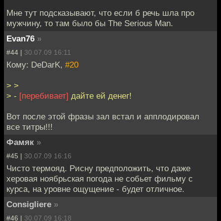
Мне тут подсказывают, что если б речь шла про
мужчину, то там было бы The Serious Man.
Evan76
»
#44 |
30.07.09 16:11
Кому: DeDarK,
#20
> >
> -
[перебивает]
дайте ей денег!
Вот после этой фразы зал встал и апплодировал
все титры!!!
Фамяк
»
#45 |
30.07.09 16:16
Чисто термояд. Рисну предположить, что даже
херовая ноябрьская погода не собьет фильму с
курса, на уровне ощущение - будет отличное.
Consigliere
»
#46 |
30.07.09 16:18