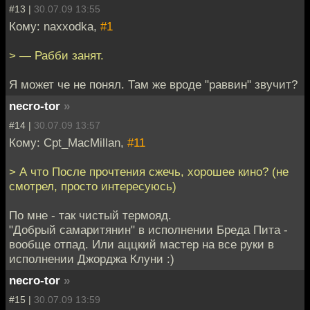
#13 |
30.07.09 13:55
Кому: naxxodka,
#1
> — Рабби занят.
Я может че не понял. Там же вроде "раввин" звучит?
necro-tor
»
#14 |
30.07.09 13:57
Кому: Cpt_MacMillan,
#11
> А что После прочтения сжечь, хорошее кино? (не
смотрел, просто интересуюсь)
По мне - так чистый термояд.
"Добрый самаритянин" в исполнении Бреда Пита -
вообще отпад. Или аццкий мастер на все руки в
исполнении Джорджа Клуни :)
necro-tor
»
#15 |
30.07.09 13:59