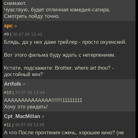
снимают.
Чувствую, будет отличная комедия-сатира.
Смотреть пойду точно.
spc
»
#9 |
30.07.09 13:43
Блядь, да у них даже трейлер - просто охуенский.
Вот этого фильма буду ждать с нетерпением.
Кстати, подскажите: Brother, where art thou? -
достойный кин?
Artfolk
»
#10 |
30.07.09 13:44
АААААААААААААА!!!!!!!11111111
Хочу это увидеть!
Cpt_MacMillan
»
#11 |
30.07.09 13:49
А что После прочтения сжечь, хорошее кино? (не