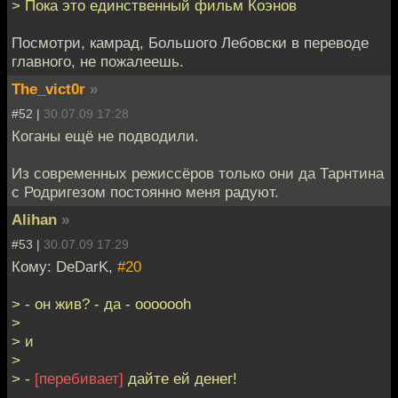
> Пока это единственный фильм Коэнов
Посмотри, камрад, Большого Лебовски в переводе
главного, не пожалеешь.
The_vict0r
»
#52 |
30.07.09 17:28
Коганы ещё не подводили.
Из современных режиссёров только они да Тарнтина
с Родригезом постоянно меня радуют.
Alihan
»
#53 |
30.07.09 17:29
Кому: DeDarK,
#20
> - он жив? - да - ooooooh
>
> и
>
> -
[перебивает]
дайте ей денег!