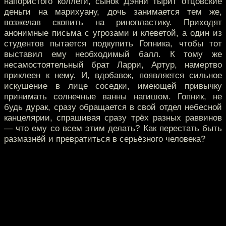
напористого коллеги, сынок Дэнни тырит отцовские
деньги на марихуану, дочь занимается тем же,
возжелав скопить на ринопластику.
Приходят
анонимные письма с угрозами и клеветой, а один из
студентов пытается подкупить Гопника, чтобы тот
выставил ему необходимый балл. К тому же
несамостоятельный брат Ларри, Артур, намертво
приклеен к нему. И, вдобавок, появляется сильное
искушение в лице соседки, имеющей привычку
принимать солнечные ванны нагишом. Гопник, не
будь дурак, сразу обращается в свой отдел небесной
канцелярии, спрашивая сразу трёх разных раввинов
— что ему со всем этим делать? Как перестать быть
размазнёй и превратиться в серьёзного человека?