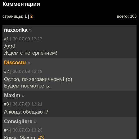
Комментарии
cтраницы: 1 |
2
всего: 103
naxxodka
»
#1 |
30.07.09 13:17
Адъ!
Ждем с нетерпением!
Discostu
»
#2 |
30.07.09 13:19
Остро, по заграничному! (с)
Будем посмотреть.
Maxim
»
#3 |
30.07.09 13:21
А когда обещают?
Consigliere
»
#4 |
30.07.09 13:23
Кому: Maxim,
#3