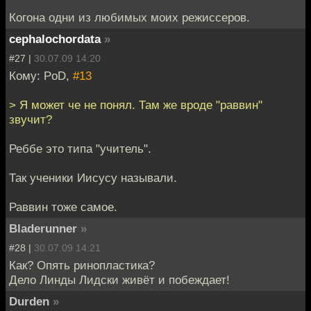
Когона одни из любимых моих режиссеров.
cephalochordata
»
#27 |
30.07.09 14:20
Кому: PoD,
#13
> Я может че не понял. Там же вроде "раввин"
звучит?
Реббе это типа "учитель".
Так ученики Иисусу называли.
Раввин тоже самое.
Bladerunner
»
#28 |
30.07.09 14:21
Как? Опять ринопластика?
Дело Линды Лидски живёт и побеждает!
Durden
»