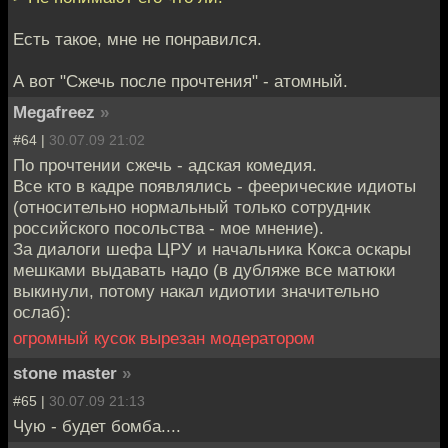
Есть такое, мне не понравился.
А вот "Сжечь после прочтения" - атомный.
Megafreez
»
#64 |
30.07.09 21:02
По прочтении сжечь - адская комедия.
Все кто в кадре появлялись - феерические идиоты
(относительно нормальный только сотрудник
российского посольства - мое мнение).
За диалоги шефа ЦРУ и начальника Кокса оскары
мешками выдавать надо (в дубляже все матюки
выкинули, потому накал идиотии значительно
ослаб):
огромный кусок вырезан модератором
stone master
»
#65 |
30.07.09 21:13
Чую - будет бомба....