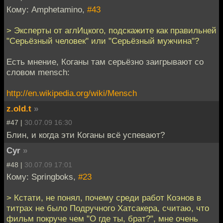
Кому: Amphetamino,
#43
> Эксперты от аглИцкого, подскажите как правильней
"Серьёзный человек" или "Серьёзный мужчина"?
Есть мнение, Коганы там серьёзно заигрывают со
словом mensch:
http://en.wikipedia.org/wiki/Mensch
z.old.t
»
#47 |
30.07.09 16:30
Блин, и когда эти Коганы всё успевают?
Cyr
»
#48 |
30.07.09 17:01
Кому: Springboks,
#23
> Кстати, не понял, почему среди работ Коэнов в
титрах не было Подручного Хатсакера, считаю, что
фильм покруче чем "О где ты, брат?", мне очень