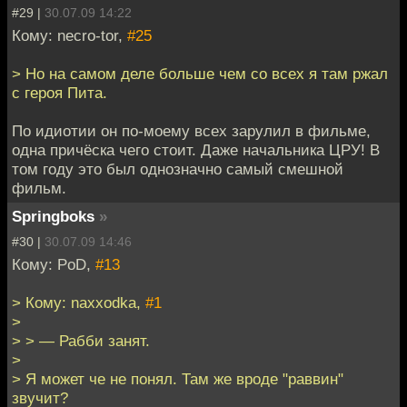
#29 |
30.07.09 14:22
Кому: necro-tor,
#25
> Но на самом деле больше чем со всех я там ржал
с героя Пита.
По идиотии он по-моему всех зарулил в фильме,
одна причёска чего стоит. Даже начальника ЦРУ! В
том году это был однозначно самый смешной
фильм.
Springboks
»
#30 |
30.07.09 14:46
Кому: PoD,
#13
> Кому: naxxodka,
#1
>
> > — Рабби занят.
>
> Я может че не понял. Там же вроде "раввин"
звучит?