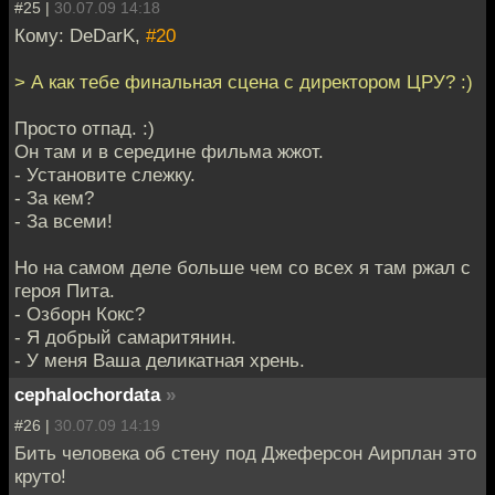
#25 |
30.07.09 14:18
Кому: DeDarK,
#20
> А как тебе финальная сцена с директором ЦРУ? :)
Просто отпад. :)
Он там и в середине фильма жжот.
- Установите слежку.
- За кем?
- За всеми!
Но на самом деле больше чем со всех я там ржал с
героя Пита.
- Озборн Кокс?
- Я добрый самаритянин.
- У меня Ваша деликатная хрень.
cephalochordata
»
#26 |
30.07.09 14:19
Бить человека об стену под Джеферсон Аирплан это
круто!