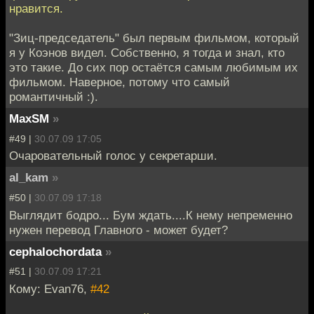
нравится.
"Зиц-председатель" был первым фильмом, который
я у Коэнов видел. Собственно, я тогда и знал, кто
это такие. До сих пор остаётся самым любимым их
фильмом. Наверное, потому что самый
романтичный :).
MaxSM
»
#49 |
30.07.09 17:05
Очаровательный голос у секретарши.
al_kam
»
#50 |
30.07.09 17:18
Выглядит бодро... Бум ждать....К нему непременно
нужен перевод Главного - может будет?
cephalochordata
»
#51 |
30.07.09 17:21
Кому: Evan76,
#42