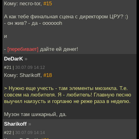
Кому: necro-tor,
#15
А как тебе финальная сцена с директором ЦРУ? :)
- он жив? - да - ooooooh
и
-
[перебивает]
дайте ей денег!
DeDarK
»
#21 |
30.07.09 14:12
Кому: Sharikoff,
#18
> Нужно еще учесть - там элементы мюзикла. Т.е.
совсем на любителя. Я - любитель! Главную песню
выучил наизусть и горланю не реже раза в неделю.
Музон там шикарный, да.
Sharikoff
»
#22 |
30.07.09 14:14