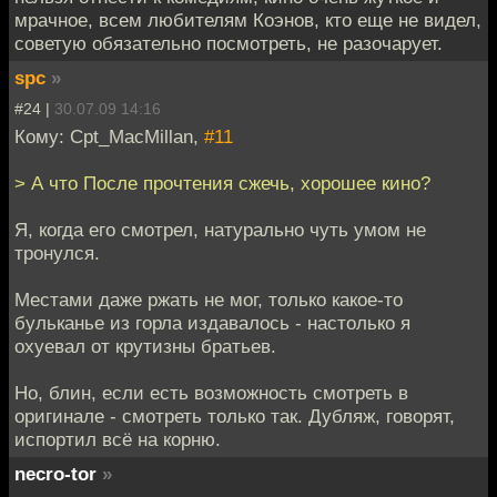
мрачное, всем любителям Коэнов, кто еще не видел,
советую обязательно посмотреть, не разочарует.
spc
»
#24 |
30.07.09 14:16
Кому: Cpt_MacMillan,
#11
> А что После прочтения сжечь, хорошее кино?
Я, когда его смотрел, натурально чуть умом не
тронулся.
Местами даже ржать не мог, только какое-то
бульканье из горла издавалось - настолько я
охуевал от крутизны братьев.
Но, блин, если есть возможность смотреть в
оригинале - смотреть только так. Дубляж, говорят,
испортил всё на корню.
necro-tor
»