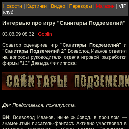
Новости
|
Картинки
|
Видео
|
Переводы
|
Магазин
|
VIP
клуб
Интервью про игру "Санитары Подземелий"
03.08.09 08:32
|
Goblin
Cоавтор сценариев игр
"Санитары Подземелий"
и
"Санитары Подземелий 2"
Всеволод Иванов ответил
на вопросы руководителя отдела игровой разработки
фирмы "1С" Давыда Филиппова:
ДФ
: Представься, пожалуйста.
ВИ
: Всеволод Иванов, ныне рыбовод, в прошлом —
знаменитый писатель-фантаст. Активно участвовал в