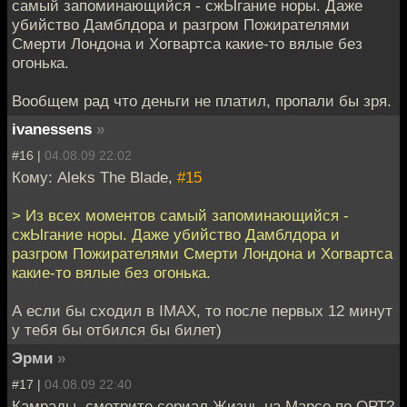
самый запоминающийся - сжЫгание норы. Даже
убийство Дамблдора и разгром Пожирателями
Смерти Лондона и Хогвартса какие-то вялые без
огонька.
Вообщем рад что деньги не платил, пропали бы зря.
ivanessens
»
#16 |
04.08.09 22:02
Кому: Aleks The Blade,
#15
> Из всех моментов самый запоминающийся -
сжЫгание норы. Даже убийство Дамблдора и
разгром Пожирателями Смерти Лондона и Хогвартса
какие-то вялые без огонька.
А если бы сходил в IMAX, то после первых 12 минут
у тебя бы отбился бы билет)
Эрми
»
#17 |
04.08.09 22:40
Камрады, смотрите сериал Жизнь на Марсе по ОРТ?