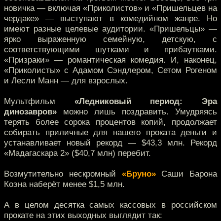
новичка — включая «Приколистов» и «Пришельцев на
чердаке» — выступают в комедийном жанре. Но
имеют разные целевые аудитории. «Пришельцы» —
ярко выраженную семейную, детскую, с
соответствующими шутками и прибаутками.
«Призраки» — романтическая комедия. И, наконец,
«Приколисты» с Адамом Сэндлером, Сетом Рогеном
и Лесли Манн — для взрослых.
Мультфильм
«Ледниковый период: Эра
динозавров»
можно лишь поздравить. Умудряясь
терять более сорока процентов копий, продолжает
собирать приличные для нашего проката деньги и
устанавливает новый рекорд — $43,3 млн. Рекорд
«Мадагаскара 2» ($40,7 млн) перебит.
Возмутительно нескромный
«Бруно»
Саши Барона
Коэна наберёт менее $1,5 млн.
А в целом десятка самых кассовых в российском
прокате на этих выходных выглядит так: