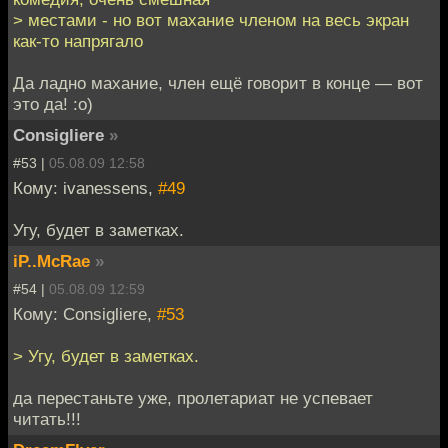
> местами - но вот махание членом на весь экран
как-то напрягало
Да ладно махание, член ещё говорит в конце — вот
это да! :o)
Consigliere
»
#53 |
05.08.09 12:58
Кому: ivanessens,
#49
Угу, будет в заметках.
iP..McRae
»
#54 |
05.08.09 12:59
Кому: Consigliere,
#53
> Угу, будет в заметках.
да перестаньте уже, пролетариат не успевает
читать!!!