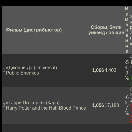
И
з
м
е
Сборы, $млн
Фильм (дистрибьютор)
н
уикенд / общие
е
н
и
е
-5
«Джонни Д» (Universal)
4,
1
1,066
4,403
Public Enemies
9
(
%
7
-6
«Гарри Поттер 6» (Каро)
3,
2
1,056
17,188
(
Harry Potter and the Half-Blood Prince
7
%
3