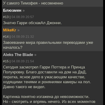
У самого Тимофея - несомненно
Блюзмен
»
#13 |
04.08.09 20:57
Знатно Гарри обскакАл Джонни.
MikeKr
»
#14 |
04.08.09 21:32
Завоевание мира правильными переводами уже
началось?
Aleks The Blade
»
#15 |
04.08.09 21:54
Сегодня засмотрел Гарри Поттера и Принца
Полукровку. Благо доставили на дом на ДвД,
пиратка, ясное дело в ужасающем качестве,
ходящими тенями и роняниями камеры на пол.
Давно такого не видел.
Картинка понятно изгажена до невозможности.
Но - смотреть и впрямь нечего. Из всех моментов