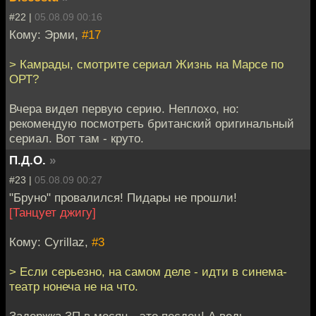
#22 |
05.08.09 00:16
Кому: Эрми,
#17
> Камрады, смотрите сериал Жизнь на Марсе по
ОРТ?
Вчера видел первую серию. Неплохо, но:
рекомендую посмотреть британский оригинальный
сериал. Вот там - круто.
П.Д.О.
»
#23 |
05.08.09 00:27
"Бруно" провалился! Пидары не прошли!
[Танцует джигу]
Кому: Cyrillaz,
#3
> Если серьезно, на самом деле - идти в синема-
театр нонеча не на что.
Задержка ЗП в месяц - это песдец! А ведь