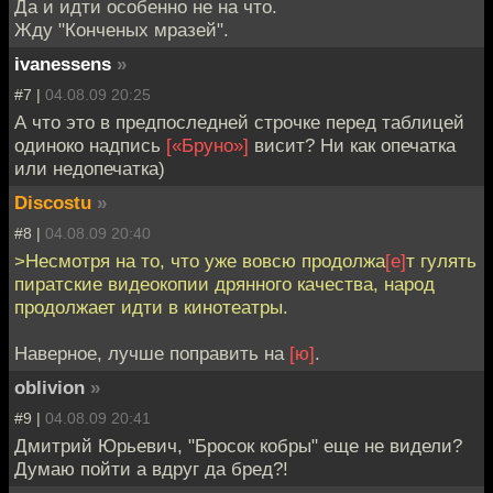
Да и идти особенно не на что.
Жду "Конченых мразей".
ivanessens
»
#7 |
04.08.09 20:25
А что это в предпоследней строчке перед таблицей
одиноко надпись
[«Бруно»]
висит? Ни как опечатка
или недопечатка)
Discostu
»
#8 |
04.08.09 20:40
>Несмотря на то, что уже вовсю продолжа
[е]
т гулять
пиратские видеокопии дрянного качества, народ
продолжает идти в кинотеатры.
Наверное, лучше поправить на
[ю]
.
oblivion
»
#9 |
04.08.09 20:41
Дмитрий Юрьевич, "Бросок кобры" еще не видели?
Думаю пойти а вдруг да бред?!