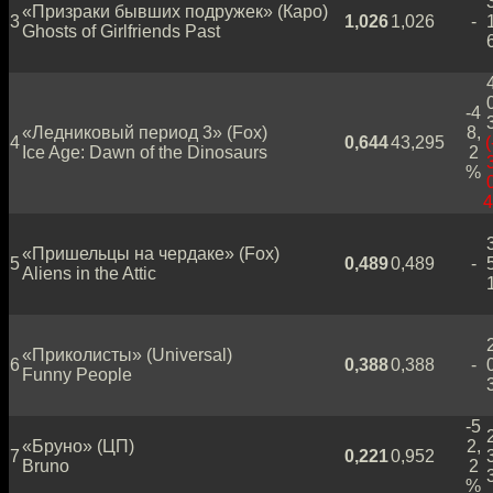
«Призраки бывших подружек» (Каро)
3
1,026
1,026
-
Ghosts of Girlfriends Past
-4
«Ледниковый период 3» (Fox)
8,
4
0,644
43,295
(
Ice Age: Dawn of the Dinosaurs
2
%
4
«Пришельцы на чердаке» (Fox)
5
0,489
0,489
-
Aliens in the Attic
«Приколисты» (Universal)
6
0,388
0,388
-
Funny People
-5
«Бруно» (ЦП)
2,
7
0,221
0,952
Bruno
2
%