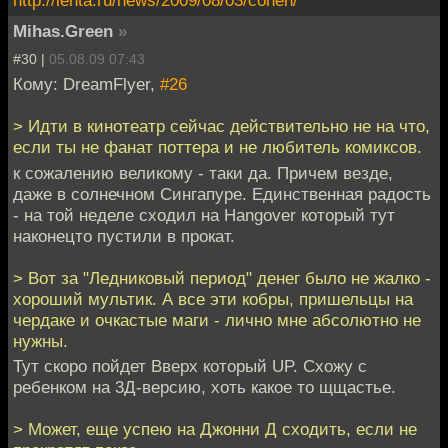
http://lenta.ru/news/2009/08/03/cohen/
Mihas.Green
»
#30 |
05.08.09 07:43
Кому: DreamFlyer,
#26
> Идти в кинотеатр сейчас действительно не на что,
если ты не фанат поттера и не любитель комиксов.
к сожалению великому - таки да. Причем везде,
даже в солнечном Сингапуре. Единственная радость
- на той неделе сходил на Hangover который тут
наконецто пустили в прокат.
> Вот за "Ледниковый период" денег было не жалко -
хороший мультик. А все эти кобры, пришельцы на
чердаке и очкастые маги - лично мне абсолютно не
нужны.
Тут скоро пойдет Вверх который UP. Схожу с
ребенком на 3Д-версию, хоть какое то щщастье.
> Может, еще успею на Джонни Д сходить, если не