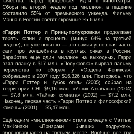
качества, народ продолжает идти в кинотеатры.
Сборы на второй неделе под миллион, а падение
составило 55% от премьерного уикенда. Фильму
Манна в России светят скромные $5-6 млн.
«Гарри Поттер и Принц-полукровка»
продолжает
терять копии и проценты (минуc 64% на третьей
неделе), но уже понятно — это самая успешная часть
саги про волшебника в круглых очках в России.
Заработав ещё один миллион на выходных, Гарри
взял планку в $17 млн. «Полукровка» вырвал пальму
первенства по сборам у «Ордена Феникса»,
собравшего в 2007 году $16,326 млн. Повторюсь, что
«Гарри Поттер и Кубок огня» (2005) собрал на
территории СНГ $9,16 млн. «Узник Азкабана» (2004)
— $7,8 млн. «Тайная комната» (2002) — $7,2 млн.
Наконец, первая часть «Гарри Поттер и философский
камень» (2001) — $5,47 млн.
Ещё одним «миллионником» стала комедия с Мэттью
МакКонахи «Призраки бывших подружек»,
обосновавшаяся на третьем месте. Вообще, все три