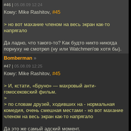
#46 |
05.08.09 12:24
Кому: Mike Rashitov,
#45
> но вот махание членом на весь экран как-то
напрягало
Да ладно, что такого-то? Как будто никто никогда
порнуху не смотрел (ну или Watchmen'ов хотя бы).
Bomberman
»
#47 |
05.08.09 12:25
Кому: Mike Rashitov,
#45
> И, кстати, «Бруно» — махровый анти-
гомосековский фильм.
>
> по словам друзей, ходивших на - нормальная
комедия, очень смешная местами - но вот махание
членом на весь экран как-то напрягало
Да это же самый адский момент.