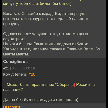
минут у тебя бы отбился бы билет)
Вона как. Спасибо камрад. Видать пора уж
выползать из конуры, а то ведь всё на свете
пропущу.
Однако все-же удручает отсутствие мощных
саундтреков.
Ну хотя бы под Рамштайн - подрыв избушки
Хагрида и затушивание свечек в Главном Зале. Эх
мечты мечты.
Consigliere
»
#21 |
05.08.09 00:16
Кому: lehers,
#20
> Может быть, правильнее "Сборы
[в]
России" в
названии?
Да, но без буквы «в» адски смешно. :o)
Discostu
»