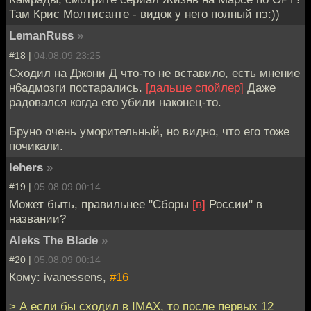
Там Крис Молтисанте - видок у него полный пэ:))
LemanRuss
»
#18 |
04.08.09 23:25
Сходил на Джони Д что-то не вставило, есть мнение
н6адмозги постарались.
[дальше спойлер]
Даже
радовался когда его убили наконец-то.
Бруно очень уморительный, но видно, что его тоже
почикали.
lehers
»
#19 |
05.08.09 00:14
Может быть, правильнее "Сборы
[в]
России" в
названии?
Aleks The Blade
»
#20 |
05.08.09 00:14
Кому: ivanessens,
#16
> А если бы сходил в IMAX, то после первых 12