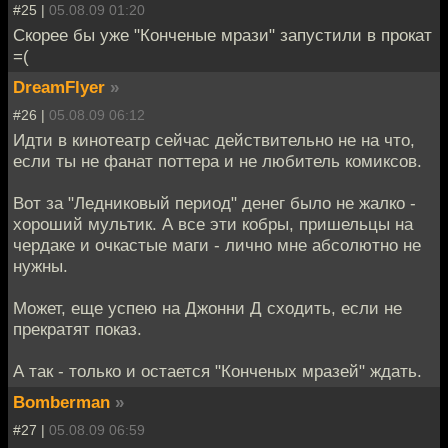
#25 |
05.08.09 01:20
Скорее бы уже "Конченые мрази" запустили в прокат
=(
DreamFlyer
»
#26 |
05.08.09 06:12
Идти в кинотеатр сейчас действительно не на что,
если ты не фанат поттера и не любитель комиксов.
Вот за "Ледниковый период" денег было не жалко -
хороший мультик. А все эти кобры, пришельцы на
чердаке и очкастые маги - лично мне абсолютно не
нужны.
Может, еще успею на Джонни Д сходить, если не
прекратят показ.
А так - только и остается "Конченых мразей" ждать.
Bomberman
»
#27 |
05.08.09 06:59