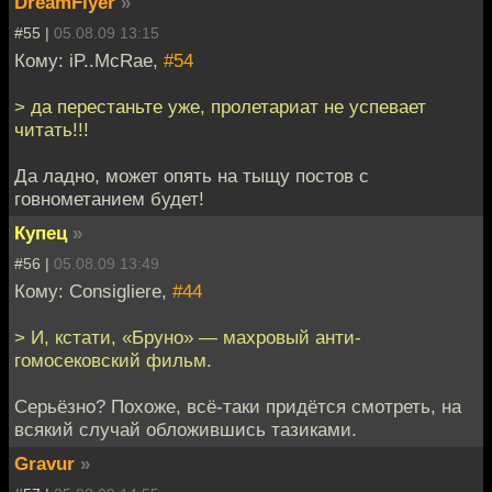
DreamFlyer
»
#55 |
05.08.09 13:15
Кому: iP..McRae,
#54
> да перестаньте уже, пролетариат не успевает
читать!!!
Да ладно, может опять на тыщу постов с
говнометанием будет!
Купец
»
#56 |
05.08.09 13:49
Кому: Consigliere,
#44
> И, кстати, «Бруно» — махровый анти-
гомосековский фильм.
Серьёзно? Похоже, всё-таки придётся смотреть, на
всякий случай обложившись тазиками.
Gravur
»