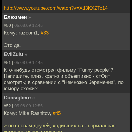
http://www.youtube.com/watch?v=Xtl3KXZTc14
Блюзмен
»
#50 |
05.08.09 12:45
Кому: razoom1,
#33
Это да.
EvilZulu
»
#51 |
05.08.09 12:45
Кто-нибудь отсмотрел фильму "Funny people"?
Напишите, плиз, кратко и объективно - стОит
смотреть; в сравнении с "Немножко беременна", по
юмору схожи?
Consigliere
»
#52 |
05.08.09 12:56
Кому: Mike Rashitov,
#45
> по словам друзей, ходивших на - нормальная
комедия, очень смешная