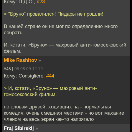
Кому: П.Д.О.,
#23
> "Бруно" провалился! Пидары не прошли!
В нашей стране он не мог по определению много
собрать.
И, кстати, «Бруно» — махровый анти-гомосековский
фильм.
Mike Rashitov
»
#45 |
05.08.09 12:19
Кому: Consigliere,
#44
> И, кстати, «Бруно» — махровый анти-
гомосековский фильм.
по словам друзей, ходивших на - нормальная
комедия, очень смешная местами - но вот махание
членом на весь экран как-то напрягало
Fraj Sibirskij
»