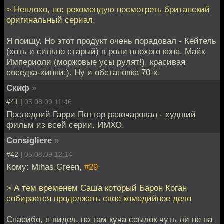
> Неплохо, но: рекомендую посмотреть британский
оригинальный сериал.
Я поищу. Но этот продукт очень порадовал - Кейтель
(хоть и сильно старый) в роли плохого копа, Майк
Империоли (моржовые усы рулят!), красивая
соседка-хиппи:). Ну и обстановка 70-х.
Скиф
»
#41 |
05.08.09 11:46
Последний Гарри Поттер разочаровал - худший
фильм из всей серии. ИМХО.
Consigliere
»
#42 |
05.08.09 12:14
Кому: Mihas.Green,
#29
> А тем временем Саша который Барон Коган
собирается продолжать свое комедийное дело
Спасибо, я видел, но там куча ссылок чуть ли не на