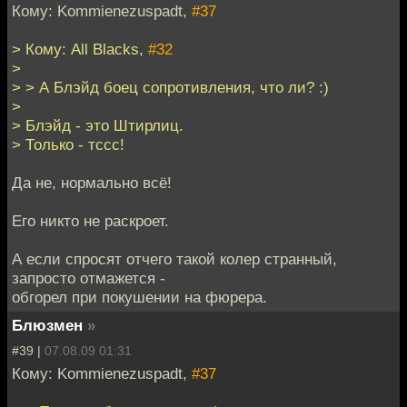
Кому: Kommienezuspadt,
#37
> Кому: All Blacks,
#32
>
> > А Блэйд боец сопротивления, что ли? :)
>
> Блэйд - это Штирлиц.
> Только - тссс!
Да не, нормально всё!
Его никто не раскроет.
А если спросят отчего такой колер странный,
запросто отмажется -
обгорел при покушении на фюрера.
Блюзмен
»
#39 |
07.08.09 01:31
Кому: Kommienezuspadt,
#37