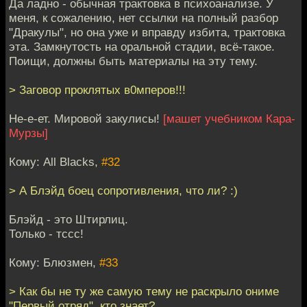
Да ладно - обычная трактовка в психоанализе. У
меня, к сожалению, нет ссылки на полный разбор
"Дракулы", но она уже и вправду избита, трактовка
эта. Замкнутость на оральной стадии, всё-такое.
Поищи, должны быть материалы на эту тему.
> Заговор проклятых в0мперов!!!
Не-е-ет. Мировой закулисы!
[машет учебником Кара-
Мурзы]
Кому: All Blacks,
#32
> А Блэйд боец сопротивления, что ли? :)
Блэйд - это Штирлиц.
Только - тссс!
Кому: Блюзмен,
#33
> Как бы не ту же самую тему не раскрыло ониме
"Первый отряд", кто знает?