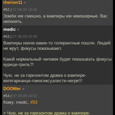
therion11
»
#52 |
07.08.09 10:06
Зомби им смешно, а вампиры им некошерные. Вас
непонять.
medic
»
#53 |
07.08.09 10:09
Вампиры нонче какие-то толерантные пошли. Людей
не жрут, фокуcы показывают.
Какой нормальный человек будет показывать фокусы
курице-гриль?!
Чую, не за горизонтом драма о вампире-
вегетарианце-гомосексуалисте-негре!!!
DOOMer
»
#54 |
07.08.09 10:52
Кому: medic,
#53
> Чую, не за горизонтом драма о вампире-