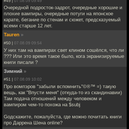
#49 |
07.08.09 09:49
Очередной подросток-задрот, очередные хорошие и
плохие вампиры, очередные потуги на японское
карате, бегание по стенам и сюжет, предсказуемый
всеми старше 12 лет.
Tauren
»
#50 |
07.08.09 09:54
У них там на вампирах свет клином сошёлся, что ли
??? Или это время такое было, кога экранизируемые
книги писали ?
Зимний
»
#51 |
07.08.09 10:02
Про вомпэров "забыли вспомнить"©®™ =) такую
вещь, как "Впусти меня" (откуда-то из скандинавии)
Там подача отношений между человеком и
вампиром чем-то похожа на $subj
Gодскажите, пожалуйста, где можно почитать книги
про Даррена Шена online?