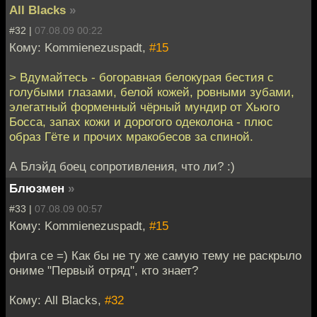
All Blacks
»
#32 |
07.08.09 00:22
Кому: Kommienezuspadt,
#15
> Вдумайтесь - богоравная белокурая бестия с
голубыми глазами, белой кожей, ровными зубами,
элегатный форменный чёрный мундир от Хьюго
Босса, запах кожи и дорогого одеколона - плюс
образ Гёте и прочих мракобесов за спиной.
А Блэйд боец сопротивления, что ли? :)
Блюзмен
»
#33 |
07.08.09 00:57
Кому: Kommienezuspadt,
#15
фига се =) Как бы не ту же самую тему не раскрыло
ониме "Первый отряд", кто знает?
Кому: All Blacks,
#32