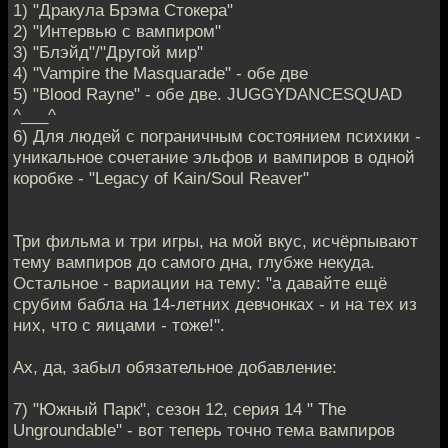
1) "Дракула Брэма Стокера"
2) "Интервью с вампиром"
3) "Блэйд"/"Другой мир"
4) "Vampire the Masquarade" - обе две
5) "Blood Rayne" - обе две. JUGGYDANCESQUAD
^___^
6) Для людей с пограничным состоянием психики -
уникальное сочетание эльфов и вампиров в одной
коробке - "Legacy of Kain/Soul Reaver"
Три фильма и три игры, на мой вкус, исчёрпывают
тему вампиров до самого дна, глубже некуда.
Остальное - вариации на тему: "а давайте ещё
срубим бабла на 14-летних девчонках - и на тех из
них, что с яицами - тоже!".
Ах, да, забыл обязательное добавление:
7) "Южный Парк", сезон 12, серия 14 " The
Ungroundable" - вот теперь точно тема вампиров