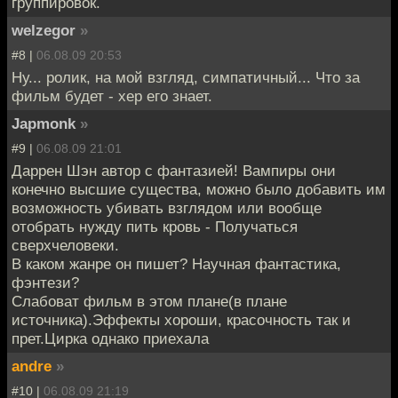
группировок.
welzegor
»
#8 |
06.08.09 20:53
Ну... ролик, на мой взгляд, симпатичный... Что за
фильм будет - хер его знает.
Japmonk
»
#9 |
06.08.09 21:01
Даррен Шэн автор с фантазией! Вампиры они
конечно высшие существа, можно было добавить им
возможность убивать взглядом или вообще
отобрать нужду пить кровь - Получаться
сверхчеловеки.
В каком жанре он пишет? Научная фантастика,
фэнтези?
Слабоват фильм в этом плане(в плане
источника).Эффекты хороши, красочность так и
прет.Цирка однако приехала
andre
»
#10 |
06.08.09 21:19