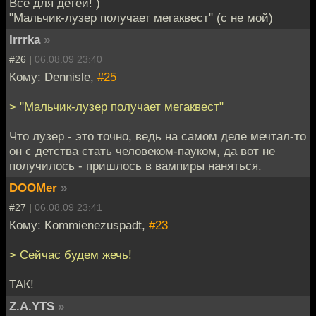
Всё для детей! )
"Мальчик-лузер получает мегаквест" (с не мой)
Irrrka
»
#26 |
06.08.09 23:40
Кому: Dennisle,
#25
> "Мальчик-лузер получает мегаквест"
Что лузер - это точно, ведь на самом деле мечтал-то
он с детства стать человеком-пауком, да вот не
получилось - пришлось в вампиры наняться.
DOOMer
»
#27 |
06.08.09 23:41
Кому: Kommienezuspadt,
#23
> Сейчас будем жечь!
ТАК!
Z.A.YTS
»