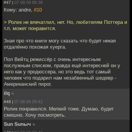
#47 |
07.08.09 08:38
Кому: andre,
#10
> Ролик не впечатлил, нет. Но, любителям Поттера и
т.п. может понравится.
Зная про что книги могу сказать что будет некая
отдалённо похожая хуерга.
Пол Вейтц режиссёр с очень интересным
послужным списком, правда ещё интересней он у
него как у продюссера, но это ведь тот самый
человек что подарил нам незабвенный шедевр -
Американский пирог.
ilq
»
#48 |
07.08.09 09:42
Ролик понравился. Мелкий тоже. Думаю, будет
смешно. Хочу посмотреть.
Sun Sunыч
»