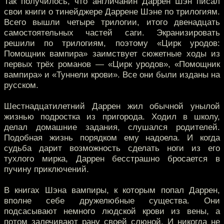
Так получилось, что англичанин Даррен Шэн писал
свои книги о тинейджере Даррене Шэне по трилогиям.
Всего вышли четыре трилогии, итого двенадцать
самостоятельных частей саги. Экранизировать
решили по трилогиям, поэтому «Цирк уродов:
Помощник вампира» заимствует сюжетные ходы из
первых трёх романов — «Цирк уродов», «Помощник
вампира» и «Туннели крови». Все они были изданы на
русском.
Шестнадцатилетний Даррен жил обычной унылой
жизнью подростка из пригорода. Ходил в школу,
делал домашние задания, слушался родителей.
Подобная жизнь порядком ему надоела. И когда
судьба дарит возможность сделать ноги из его
тухлого мирка, Даррен бесстрашно бросается в
пучину приключений.
В книгах Шэна вампиры, к которым попал Даррен,
вполне себе дружелюбные существа. Они
подсасывают немного людской крови из вены, а
потом залечивают рану своей слюной. И никогда не