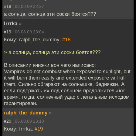
#18 |
06.08.09 22:27
а солнца, солнца эти соски боятся???
Irrrka
»
#19 |
06.08.09 23:04
Кому: ralph_the_dummy,
#18
> а солнца, солнца эти соски боятся???
В описании книжки вон чего написано:
Vampires do not combust when exposed to sunlight, but
it will burn them easily and extended exposure will kill
them. Сильно обгарают на солнышке, бедняжки. А
если подержать их под солнцем продолжительное
время, то да, солнечный удар с летальным исходом
гарантирован.
ralph_the_dummy
»
#20 |
06.08.09 23:13
Кому: Irrrka,
#19