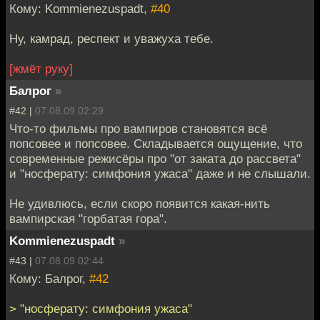
Кому: Kommienezuspadt,
#40
Ну, камрад, респект и уважуха тебе.
[жмёт руку]
Балрог
»
#42 |
07.08.09 02:29
Что-то фильмы про вампиров становятся всё
попсовее и попсовее. Складывается ощущение, что
современные режисёры про "от заката до рассвета"
и "носферату: симфония ужаса" даже и не слышали.
Не удивлюсь, если скоро появится какая-нить
вампирская "горбатая гора".
Kommienezuspadt
»
#43 |
07.08.09 02:44
Кому: Балрог,
#42
> "носферату: симфония ужаса"