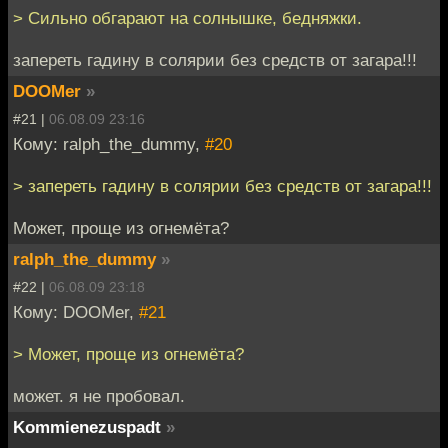
> Сильно обгарают на солнышке, бедняжки.
запереть гадину в солярии без средств от загара!!!
DOOMer
»
#21 |
06.08.09 23:16
Кому: ralph_the_dummy,
#20
> запереть гадину в солярии без средств от загара!!!
Может, проще из огнемёта?
ralph_the_dummy
»
#22 |
06.08.09 23:18
Кому: DOOMer,
#21
> Может, проще из огнемёта?
может. я не пробовал.
Kommienezuspadt
»