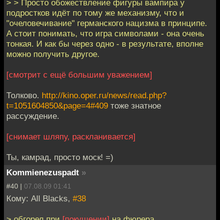
> > Просто обожествление фигуры вампира у
подростков идёт по тому же механизму, что и
"очеловечивание" германского нацизма в принципе.
А стоит понимать, что игра символами - она очень
тонкая. И как бы через одно - в результате, вполне
можно получить другое.
[смотрит с ещё большим уважением]
Толково.
http://kino.oper.ru/news/read.php?
t=1051604850&page=4#409
тоже знатное
рассуждение.
[снимает шляпу, раскланивается]
Ты, камрад, просто моск! =)
Kommienezuspadt
»
#40 |
07.08.09 01:41
Кому: All Blacks,
#38
> обгорел при
[покушении]
на фюрера.