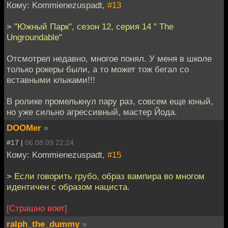
Кому: Kommienezuspadt,
#13
> "Южный Парк", сезон 12, серия 14 " The
Ungroundable"
Отсмотрел недавно, многое понял. У меня в школе
только рокеры были, а то может тож бегал со
вставными клыками!!!
В ролике промелькнул пару раз, совсем еще юный,
но уже сильно агрессивный, мастер Йода.
DOOMer
»
#17 |
06.08.09 22:24
Кому: Kommienezuspadt,
#15
> Если говорить грубо, образ вампира во многом
идентичен с образом нациста.
[Страшно воет]
ralph_the_dummy
»