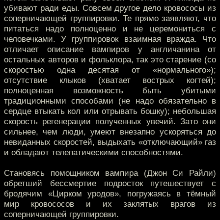
убивают ради еды. Совсем другое дело кровососы из
соперничающей группировки. Те прямо заявляют, что
питаться надо полноценно и не церемониться с
человечками. У группировок взаимная вражда. Что
отличает описание вампиров у англичанина от
остальных авторов и фольклора, так это старение (со
скоростью одна десятая от «нормального»);
отсутствие клыков (хватает вострых когтей);
полноценная возможность быть убитыми
традиционными способами (не надо обязательно в
сердце втыкать кол или отрывать бошку); небольшая
скорость регенерации полученных увечий. Зато они
сильнее, чем люди, умеют внезапно ускоряться до
невиданных скоростей, выдыхать «отключающий» газ
и обладают телепатическими способностями.
Становясь помощником вампира (Джон Си Райли)
обретший бессмертие подросток путешествует с
бродячим «Цирком уродов», погружаясь в тёмный
мир кровососов и их заклятых врагов из
соперничающей группировки.