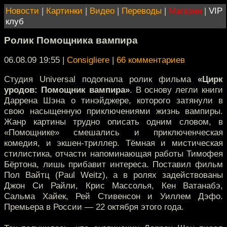
Новости
|
Картинки
|
Видео
|
Переводы
|
Магазин
|
VIP
клуб
Ролик Помощника вампира
06.08.09 19:55
|
Consigliere
|
66 комментариев
Студия Universal подогнала ролик фильма
«Цирк
уродов: Помощник вампира»
. В основу легли книги
Даррена Шэна о тинэйджере, которого затянули в
свою насыщенную приключениями жизнь вампиры.
Жанр картины трудно описать одним словом, в
«Помощнике» смешались и приключенческая
комедия, и экшен-триллер. Тёмная и мистическая
стилистика, отчасти напоминающая работы Тимофея
Бёртона, лишь прибавит интереса. Поставил фильм
Пол Вайтц (Paul Weitz), а в ролях задействованы
Джон Си Райли, Крис Массолья, Кен Ватанабэ,
Сальма Хайек, Рей Стивенсон и Уиллем Дэфо.
Премьера в России — 22 октября этого года.