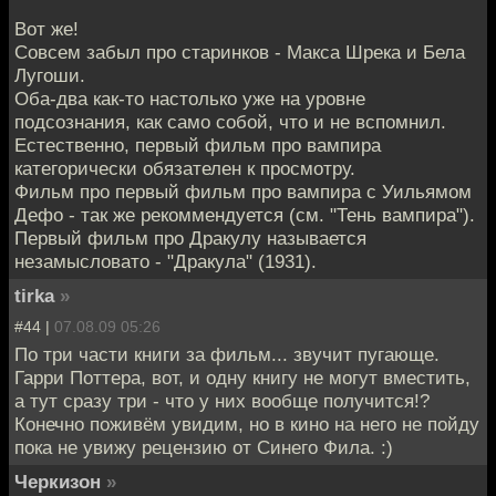
Вот же!
Совсем забыл про старинков - Макса Шрека и Бела
Лугоши.
Оба-два как-то настолько уже на уровне
подсознания, как само собой, что и не вспомнил.
Естественно, первый фильм про вампира
категорически обязателен к просмотру.
Фильм про первый фильм про вампира с Уильямом
Дефо - так же рекоммендуется (см. "Тень вампира").
Первый фильм про Дракулу называется
незамысловато - "Дракула" (1931).
tirka
»
#44 |
07.08.09 05:26
По три части книги за фильм... звучит пугающе.
Гарри Поттера, вот, и одну книгу не могут вместить,
а тут сразу три - что у них вообще получится!?
Конечно поживём увидим, но в кино на него не пойду
пока не увижу рецензию от Синего Фила. :)
Черкизон
»