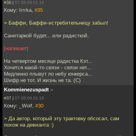
#36 |
07.08.09 01:18
Кому: Irrrka,
#35
> Баффи, Баффи-истребительницу забыл!
Санитаркой будет... или радисткой.
[напевает]
На четвертом месяце радистка Кэт...
Хочется какой-то связи - связи нет...
Медленно плывут по небу юнкерса...
Шифр не тот. И жизнь не та. (C)
Kommienezuspadt
»
#37 |
07.08.09 01:18
Кому: _Wolf,
#30
> Да автор, который эту трактовку обсосал, сам
похож на девианта :)