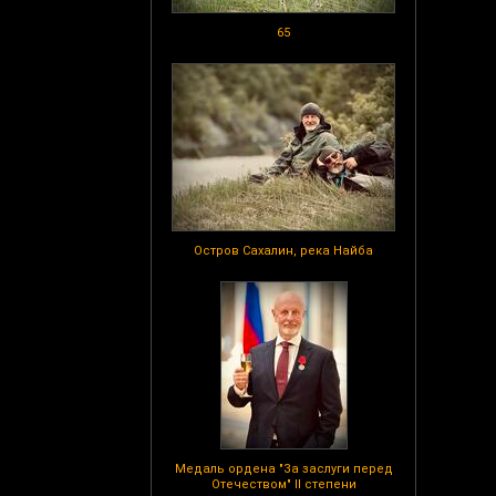
65
Остров Сахалин, река Найба
Медаль ордена "За заслуги перед
Отечеством" II степени