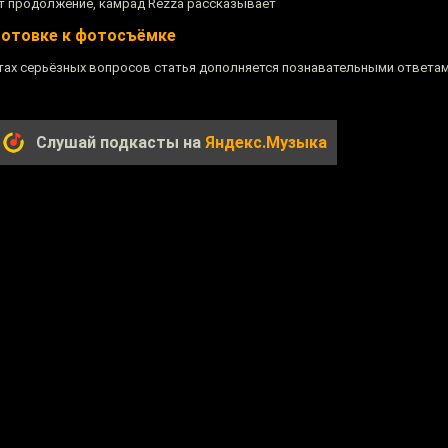
т продолжение, камрад Rezza рассказывает
готовке к фотосъёмке
тах серьёзных вопросов статья дополняется познавательными ответам
Слушай подкасты на
Яндекс.Музыка