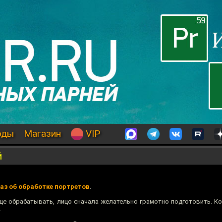
оды
Магазин
VIP
й
аз об обработке портретов
.
още обрабатывать, лицо сначала желательно грамотно подготовить. К
.