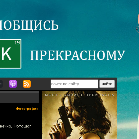
Фотография
онечно, Фотошоп —