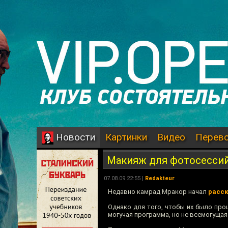
Картинки
Видео
Перев
Новости
Макияж для фотосесси
07.08.09 22:55 |
Redakteur
Недавно камрад Мракор начал
расск
Однако для того, чтобы их было пр
могучая программа, но не всемогущая