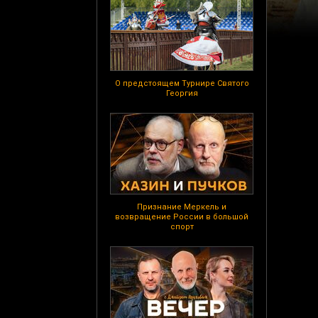
О предстоящем Турнире Святого
Георгия
Признание Меркель и
возвращение России в большой
спорт