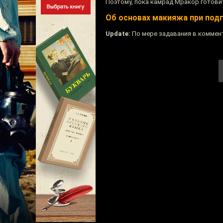
Поэтому, пока камрад Мракор готови
Об основах макияжа при под
Update:
По мере задавания в коммен