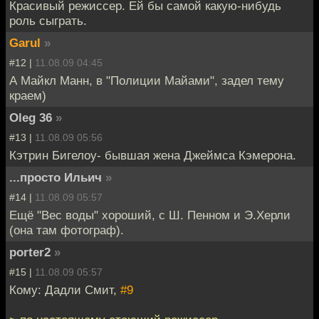
Красивый режиссер. Ей бы самой какую-нибудь
роль сыграть.
Garul
»
#12 |
11.08.09 04:45
А Майкл Манн, в "Полиции Майами", задел тему
краем)
Oleg 36
»
#13 |
11.08.09 05:56
Кэтрин Бигелоу- бывшая жена Джеймса Кэмерона.
...просто Ильич
»
#14 |
11.08.09 05:57
Ещё "Вес воды" хороший, с Ш. Пенном и Э.Херли
(она там фотограф).
porter2
»
#15 |
11.08.09 05:57
Кому: Дадли Смит,
#9