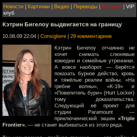
Новости
|
Картинки
|
Видео
|
Переводы
|
Магазин
|
VIP
клуб
Кэтрин Бигелоу выдвигается на границу
10.08.09 22:04
|
Consigliere
|
29 комментариев
Кэтрин Бигелоу отчаянно не
хочет снимать слюнявые
комедии и семейные утренники.
А вовсе наоборот — берётся
показать бурное действо, кровь
и тяжёлые реалии войны. «На
гребне волны», «К-19» и
«Повелитель бури» (Hurt Locker)
тому доказательства.
Следующий её проект для
студии Paramount —
приключенческий экшен
«Triple
Frontier»
, — не станет выбиваться из этого ряда.