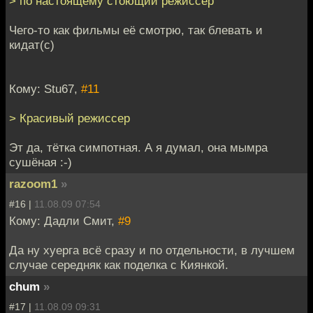
> по настоящему стоющий режиссер
Чего-то как фильмы её смотрю, так блевать и
кидат(с)
Кому: Stu67,
#11
> Красивый режиссер
Эт да, тётка симпотная. А я думал, она мымра
сушёная :-)
razoom1
»
#16 |
11.08.09 07:54
Кому: Дадли Смит,
#9
Да ну хуерга всё сразу и по отдельности, в лучшем
случае середняк как поделка с Киянкой.
chum
»
#17 |
11.08.09 09:31