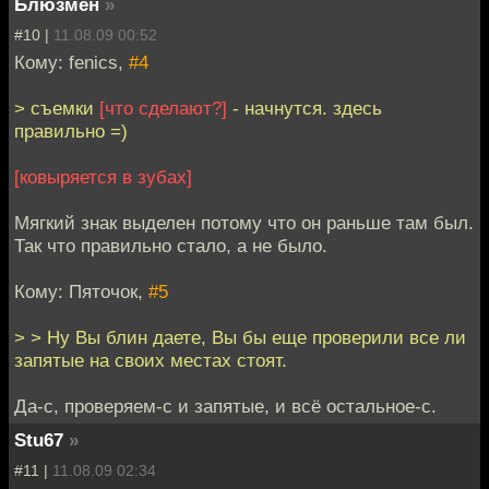
Блюзмен
»
#10 |
11.08.09 00:52
Кому: fenics,
#4
> съемки
[что сделают?]
- начнутся. здесь
правильно =)
[ковыряется в зубах]
Мягкий знак выделен потому что он раньше там был.
Так что правильно стало, а не было.
Кому: Пяточок,
#5
> > Ну Вы блин даете, Вы бы еще проверили все ли
запятые на своих местах стоят.
Да-с, проверяем-с и запятые, и всё остальное-с.
Stu67
»
#11 |
11.08.09 02:34