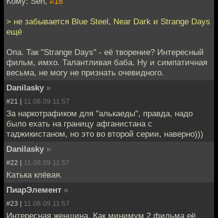
Кому: Sen,
#18
> не забывается Blue Steel, Near Dark и Strange Days
ещё
Опа. Так "Strange Days" - её творение? Интересный
фильм, имхо. Талантливая баба. Ну и симпатичная
весьма, не могу не признать очевидного.
Danilasky
»
#21 |
11.08.09 11:57
За наркотрафиком для "алькаеды", правда, надо
было ехать на границу афганистана с
таджикистаном, но это во второй серии, наверно)))
Danilasky
»
#22 |
11.08.09 11:57
Катька клёвая.
ПиарЭлемент
»
#23 |
11.08.09 11:57
Интересная женщина. Как минимум 2 фильма её