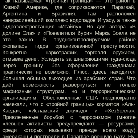
Так называемая «тройная граница» — это район в
Южной Америке, где соприкасаются Парагвай,
Аргентина и Бразилия. Там расположен
наикрасивейший комплекс водопадов Игуасу, а также
гидроэлектростанция «Итайпу». Но для автора «В
долине Эла» и «Повелителя бури» Марка Боала не
это важно. В трудноконтролируемом районе
окопалась гидра организованной преступности.
Конкретно — наркотрафик, торговля оружием,
отмывка денег. Уследить за шныряющими туда-сюда
через границу без оформления гражданами
практически не возможно. Плюс, здесь находится
большая община выходцев из арабских стран. Что
даёт возможность развернуться не только
мафиозным структурам, но и террористическим
организациям. Обеспокоенные США неоднократно
намекали, что с «тройной границы» кормятся «Аль-
Каеда», «Исламский джихад» и «Хезболла».
Привлечённые борьбой с терроризмом (многие
«левые» активисты предупреждают — ресурсами,
среди которых называют прежде всего воду)
американцы построили в Парагвае военную базу. Ну,