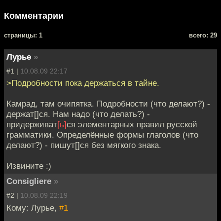
Комментарии
cтраницы: 1
всего: 29
Лурье
»
#1 |
10.08.09 22:17
>Подробности пока держаться в тайне.
Камрад, там очипятка. Подробности (что делают?) -
держат[]ся. Нам надо (что делать?) -
придерживат
[ь]
ся элементарных правил русской
грамматики. Определённые формы глаголов (что
делают?) - пишут[]ся без мягкого знака.
Извините :)
Consigliere
»
#2 |
10.08.09 22:19
Кому: Лурье,
#1