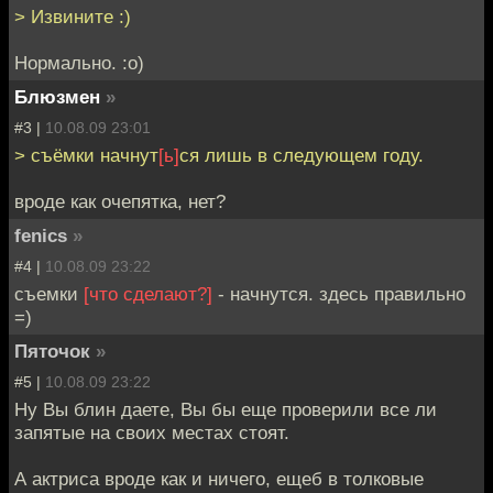
> Извините :)
Нормально. :o)
Блюзмен
»
#3 |
10.08.09 23:01
> съёмки начнут
[ь]
ся лишь в следующем году.
вроде как очепятка, нет?
fenics
»
#4 |
10.08.09 23:22
съемки
[что сделают?]
- начнутся. здесь правильно
=)
Пяточок
»
#5 |
10.08.09 23:22
Ну Вы блин даете, Вы бы еще проверили все ли
запятые на своих местах стоят.
А актриса вроде как и ничего, ещеб в толковые