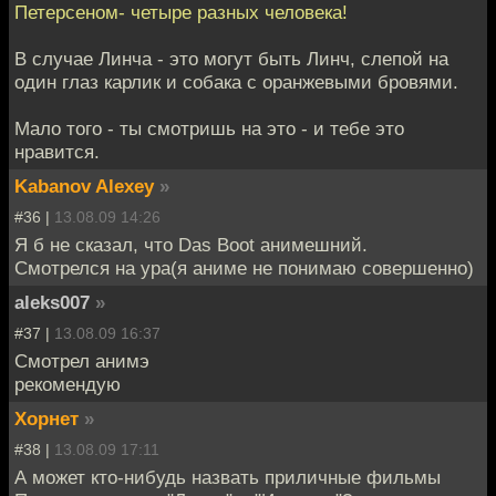
Петерсеном- четыре разных человека!
В случае Линча - это могут быть Линч, слепой на
один глаз карлик и собака с оранжевыми бровями.
Мало того - ты смотришь на это - и тебе это
нравится.
Kabanov Alexey
»
#36 |
13.08.09 14:26
Я б не сказал, что Das Boot анимешний.
Смотрелся на ура(я аниме не понимаю совершенно)
aleks007
»
#37 |
13.08.09 16:37
Смотрел анимэ
рекомендую
Хорнет
»
#38 |
13.08.09 17:11
А может кто-нибудь назвать приличные фильмы