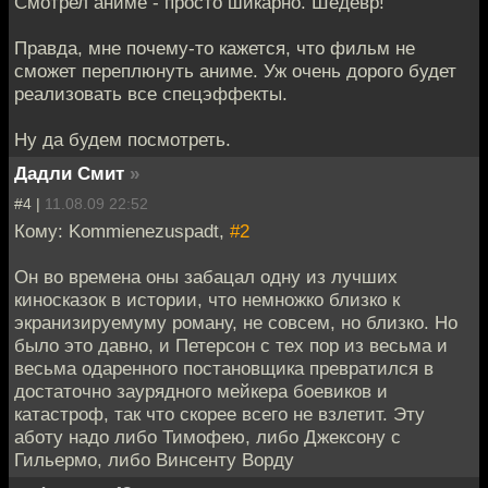
Смотрел аниме - просто шикарно. Шедевр!
Правда, мне почему-то кажется, что фильм не
сможет переплюнуть аниме. Уж очень дорого будет
реализовать все спецэффекты.
Ну да будем посмотреть.
Дадли Смит
»
#4 |
11.08.09 22:52
Кому: Kommienezuspadt,
#2
Он во времена оны забацал одну из лучших
киносказок в истории, что немножко близко к
экранизируемуму роману, не совсем, но близко. Но
было это давно, и Петерсон с тех пор из весьма и
весьма одаренного постановщика превратился в
достаточно заурядного мейкера боевиков и
катастроф, так что скорее всего не взлетит. Эту
аботу надо либо Тимофею, либо Джексону с
Гильермо, либо Винсенту Ворду