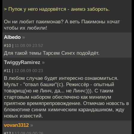
> Пупок у него надорвётся - анимэ забороть.
Он ни любит пакимонав? А веть Пакимоны хочат
чтобы их любили!
Albedo
»
#10 |
11.08.09 23:52
Для такой темы Тарсем Сингх подойдёт.
TwiggyRamirez
»
#11 |
12.08.09 00:23
В любом случае будет интересно ознакомиться.
Мульт - "отвал башки"(с). Режиссёр - опытный
товарищ(но не Линч, да... не Линч:))). С таким
стартовым набором обеспечено как минимум
приятное времяпрепровождение. Отмечаю новость в
блокнотике синим химическим карандашиком, жду
новых известий.
vovan3312
»
#12 |
12.08.09 00:26