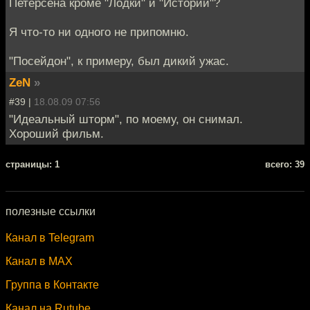
Петерсена кроме "Лодки" и "Истории"?
Я что-то ни одного не припомню.
"Посейдон", к примеру, был дикий ужас.
ZeN
»
#39 |
18.08.09 07:56
"Идеальный шторм", по моему, он снимал.
Хороший фильм.
cтраницы: 1
всего: 39
полезные ссылки
Канал в Telegram
Канал в MAX
Группа в Контакте
Канал на Rutube