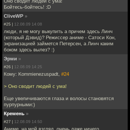
Оно сводит людей с ума!
Бойтесь-бойтесь! :D
CliveWP
»
#25 |
12.08.09 14:08
люди, я не могу выкупить а причем здесь Линч
(который Дэвид)? Режиссер аниме - Сатоси Кон,
экранизацией займется Петерсен, а Линч каким
боком здесь вылез? :)
Эрми
»
#26 |
12.08.09 14:25
Кому: Kommienezuspadt,
#24
> Оно сводит людей с ума!
Еще увеличиваются глаза и волосы становятся
пурпурными:)
Кремень
»
#27 |
12.08.09 14:50
Аниме, на мой взгляд, очень даже ничего.