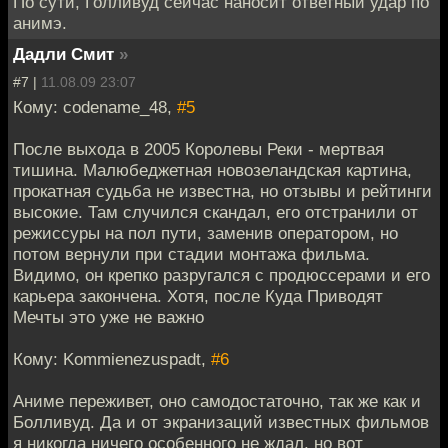
По сути, Голливуд сейчас наносит ответный удар по
анимэ.
Дадли Смит
»
#7 |
11.08.09 23:07
Кому: codename_48,
#5
После выхода в 2005 Королевы Реки - мертвая
тишина. Малюбеджетная новозеландская картина,
прокатная судьба не известна, но отзывы и рейтинги
высокие. Там случился скандал, его отстранили от
режиссуры на пол пути, заменив оператором, но
потом вернули при стадии монтажа фильма.
Видимо, он крепко разругался с продюссерами и его
карьера закончена. Хотя, после Куда Приводят
Мечты это уже не важно
Кому: Kommienezuspadt,
#6
Аниме переживет, оно самодостаточно, так же как и
Болливуд. Да и от экранизаций известных фильмов
я никогда ничего особенного не ждал, но вот