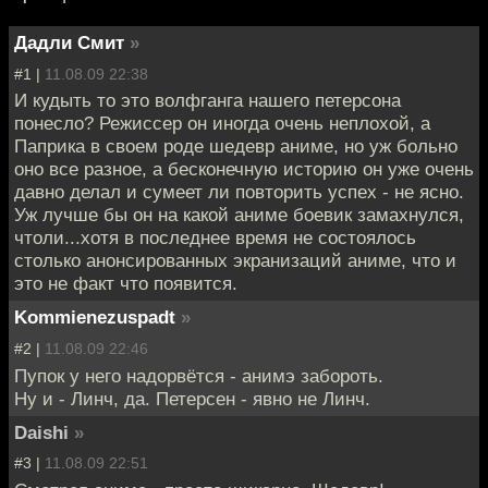
Дадли Смит
»
#1 |
11.08.09 22:38
И кудыть то это волфганга нашего петерсона
понесло? Режиссер он иногда очень неплохой, а
Паприка в своем роде шедевр аниме, но уж больно
оно все разное, а бесконечную историю он уже очень
давно делал и сумеет ли повторить успех - не ясно.
Уж лучше бы он на какой аниме боевик замахнулся,
чтоли...хотя в последнее время не состоялось
столько анонсированных экранизаций аниме, что и
это не факт что появится.
Kommienezuspadt
»
#2 |
11.08.09 22:46
Пупок у него надорвётся - анимэ забороть.
Ну и - Линч, да. Петерсен - явно не Линч.
Daishi
»
#3 |
11.08.09 22:51