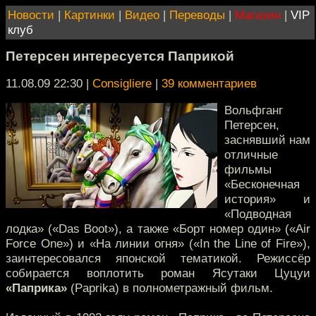
Новости
|
Картинки
|
Видео
|
Переводы
|
Магазин
|
VIP
клуб
Петерсен интересуется Паприкой
11.08.09 22:30
|
Consigliere
|
39 комментариев
Вольфганг
Петерсен,
заснявший нам
отличные
фильмы
«Бесконечная
история» и
«Подводная
лодка» («Das Boot»), а также «Борт номер один» («Air
Force One») и «На линии огня» («In the Line of Fire»),
заинтересовался японской тематикой. Режиссёр
собирается воплотить роман Ясутаки Цуцуи
«Паприка»
(Paprika) в полнометражный фильм.