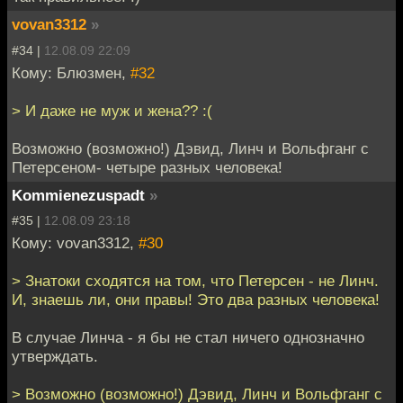
vovan3312
»
#34 |
12.08.09 22:09
Кому: Блюзмен,
#32
> И даже не муж и жена?? :(
Возможно (возможно!) Дэвид, Линч и Вольфганг с
Петерсеном- четыре разных человека!
Kommienezuspadt
»
#35 |
12.08.09 23:18
Кому: vovan3312,
#30
> Знатоки сходятся на том, что Петерсен - не Линч.
И, знаешь ли, они правы! Это два разных человека!
В случае Линча - я бы не стал ничего однозначно
утверждать.
> Возможно (возможно!) Дэвид, Линч и Вольфганг с