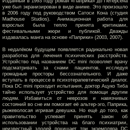
Изданный в 1993 году роман «Паприка» до Петерсена
уже был экранизирован в виде аниме. Это произошло
в 2006 году под руководством Сатоси Кона (студия
Madhouse Studios). Анимационная работа для
взрослых была тепло принята критиками,
фестивальными жюри и публикой. Дважды
издавалась манга на основе «Паприки» (2003, 2007).
В недалёком будущем появляется радикально новая
разработка для лечения психических расстройств.
Устройство под названием DC mini позволяет врачу
подсматривать за снами пациентов, исследуя
громадные просторы бессознательного. И даже
вступать в процессе в психотерапевтический диалог.
Пока DC mini проходит испытания, доктор Ацуко Тиба
тайно использует устройство для помощи другим
людям. Избавиться от неврозов и навязчивых
состояний во сне им помогает её альтер-эго, Паприка,
рыжеволосая игривая девушка. Но ещё до того, как
правительство успевает принять закон об
использовании устройства на благо психиатрии,
неизвестный злодей похищает три экземпляра DC