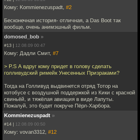
Кому: Kommienezuspadt,
#2
Бесконечная история- отличная, а Das Boot так
вообще, очень анимэшный фильм.
domosed_bob
»
#13 |
12.08.09 00:47
Кому: Дадли Смит,
#7
> P.S А вдруг кому придет в голову сделать
голливудский римейк Унесенных Призраками?
Тогда на Голливуд выдвинется отряд Тотор на
котобусе с воздушной поддержкой из Кики с красной
свиньёй, и тяжёлая авиация в виде Лапуты.
Пожалуй, это будет покруче Пёрл-Харбора.
Kommienezuspadt
»
#14 |
12.08.09 00:50
Кому: vovan3312,
#12