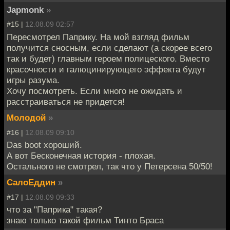
Japmonk
»
#15 |
12.08.09 02:57
Пересмотрел Паприку. На мой взгляд фильм
получится сносным, если сделают (а скорее всего
так и будет) главным героем полицеского. Вместо
красочности и галюцинирующего эффекта будут
игры разума.
Хочу посмотреть. Если много не ожидать и
расстраиваться не придется!
Молодой
»
#16 |
12.08.09 09:10
Das boot хороший.
А вот Бесконечная история - плохая.
Остального не смотрел, так что у Петерсена 50/50!
СалоЕддин
»
#17 |
12.08.09 09:33
что за "Паприка" такая?
знаю только такой фильм Тинто Браса