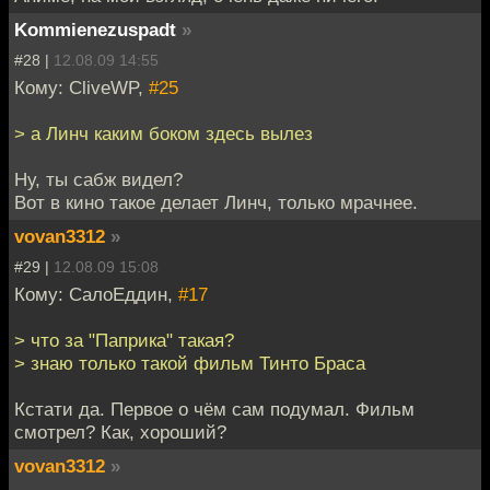
Kommienezuspadt
»
#28 |
12.08.09 14:55
Кому: CliveWP,
#25
> а Линч каким боком здесь вылез
Ну, ты сабж видел?
Вот в кино такое делает Линч, только мрачнее.
vovan3312
»
#29 |
12.08.09 15:08
Кому: СалоЕддин,
#17
> что за "Паприка" такая?
> знаю только такой фильм Тинто Браса
Кстати да. Первое о чём сам подумал. Фильм
смотрел? Как, хороший?
vovan3312
»