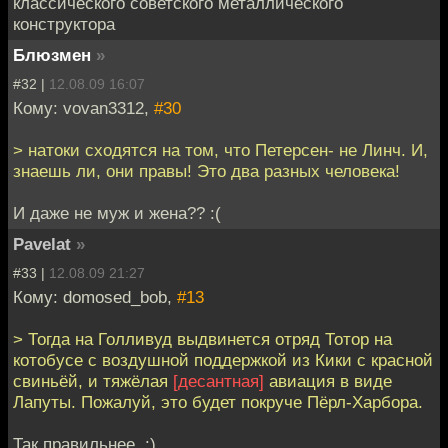
классического советского металлического
конструктора
Блюзмен
»
#32 |
12.08.09 16:07
Кому: vovan3312,
#30
> натоки сходятся на том, что Петерсен- не Линч. И,
знаешь ли, они правы! Это два разных человека!
И даже не муж и жена?? :(
Pavelat
»
#33 |
12.08.09 21:27
Кому: domosed_bob,
#13
> Тогда на Голливуд выдвинется отряд Тотор на
котобусе с воздушной поддержкой из Кики с красной
свиньёй, и тяжёлая
[десантная]
авиация в виде
Лапуты. Пожалуй, это будет покруче Пёрл-Харбора.
Так правильнее. :)