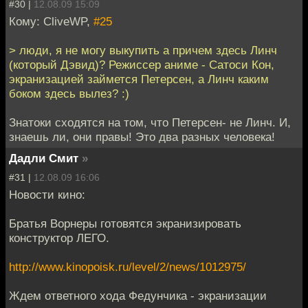
#30 |
12.08.09 15:09
Кому: CliveWP,
#25
> люди, я не могу выкупить а причем здесь Линч
(который Дэвид)? Режиссер аниме - Сатоси Кон,
экранизацией займется Петерсен, а Линч каким
боком здесь вылез? :)
Знатоки сходятся на том, что Петерсен- не Линч. И,
знаешь ли, они правы! Это два разных человека!
Дадли Смит
»
#31 |
12.08.09 16:06
Новости кино:
Братья Ворнеры готовятся экранизировать
конструктор ЛЕГО.
http://www.kinopoisk.ru/level/2/news/1012975/
Ждем ответного хода Федунчика - экранизации