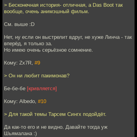
> Бесконечная история- отличная, а Das Boot так
вообще, очень анимэшный фильм.
Cм. выше :D
Нет, ну если он выстрелит вдруг, не хуже Линча - так
вперёд, я только за.
Но имею очень серьёзное сомнение.
Кому: Zx7R,
#9
> Он ни любит пакимонав?
Бе-бе-бе
[кривляется]
Кому: Albedo,
#10
> Для такой темы Тарсем Сингх подойдёт.
Да как-то его и не видно. Давайте тогда уж
Шьямалана :)