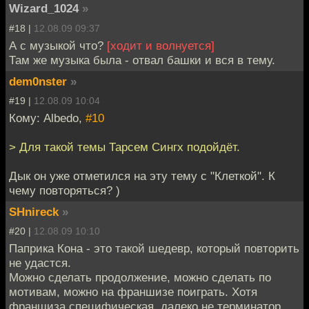
Wizard_1024
»
#18 |
12.08.09 09:37
А с музыкой что?
[ходит и волнуется]
Там же музыка была - отвал башки и вся в тему.
dem0nster
»
#19 |
12.08.09 10:04
Кому: Albedo,
#10
> Для такой темы Тарсем Сингх подойдёт.
Дык он уже отметился на эту тему с "Клеткой". К
чему повторяться? )
SHnireck
»
#20 |
12.08.09 10:10
Паприка Кона - это такой шедевр, который повторить
не удастся.
Можно сделать продолжение, можно сделать по
мотивам, можно на франшизе поиграть. Хотя
франшиза специфическая, далеко не терминатор,