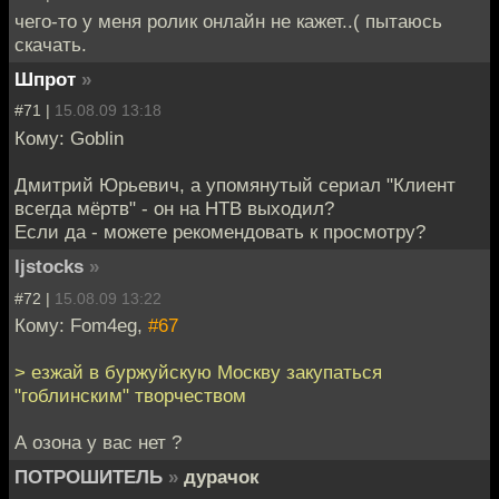
чего-то у меня ролик онлайн не кажет..( пытаюсь
скачать.
Шпрот
»
#71 |
15.08.09 13:18
Кому: Goblin
Дмитрий Юрьевич, а упомянутый сериал "Клиент
всегда мёртв" - он на НТВ выходил?
Если да - можете рекомендовать к просмотру?
ljstocks
»
#72 |
15.08.09 13:22
Кому: Fom4eg,
#67
> езжай в буржуйскую Москву закупаться
"гоблинским" творчеством
А озона у вас нет ?
ПОТРОШИТЕЛЬ
»
дурачок