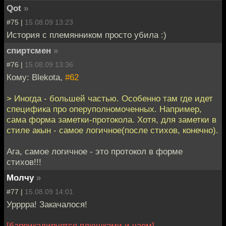
Qot
»
#75 |
15.08.09 13:23
История с племянником просто убила :)
спиртсмен
»
#76 |
15.08.09 13:36
Кому: Blekota,
#62
> Иногда - большей частью. Особенно там где идет
специфика про оперуполномоченных. Например,
сама форма заметки-протокола. Хотя, для заметки в
стиле акын - самое логичное(после стихов, конечно).
Ага, самое логичное - это протокол в форме
стихов!!!
Молчу
»
#77 |
15.08.09 14:01
Урррра! Закачалося!
[баррикадируется плюшками и чаем]