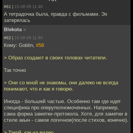
#61 |
15.08.09 11:40
А тетрадочка была, правда с фильмами. Эх
затерялась
Blekota
»
#62 |
15.08.09 11:40
Кому: Goblin,
#58
> Образ создают в своих головах читатели.
Так точно
> Они со мной не знакомы, они далеко не всегда
понимают, что и как я говорю.
Иногда - большей частью. Особенно там где идет
специфика про оперуполномоченных. Например,
сама форма заметки-протокола. Хотя, для заметки в
стиле акын - самое логичное(после стихов, конечно).
> Такой, как на видео.