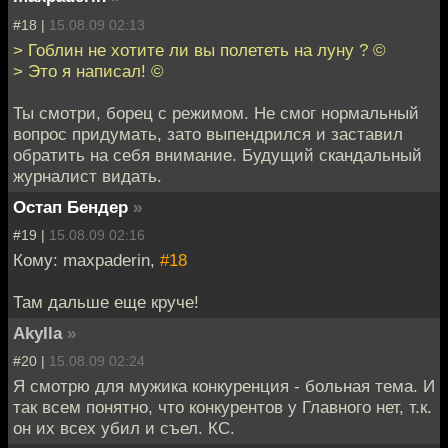
#18 |
15.08.09 02:13
> Гоблин не хотите ли вы полететь на луну ? ©
> Это я написал! ©
Ты смотри, борец с режимом. Не смог нормальный
вопрос придумать, зато выпендрился и заставил
обратить на себя внимание. Будущий скандальный
журналист видать.
Остап Бендер
»
#19 |
15.08.09 02:16
Кому: maxpaderin,
#18
Там дальше еще круче!
Akylla
»
#20 |
15.08.09 02:24
Я смотрю для мужика конкуренция - больная тема. И
так всем понятно, что конкурентов у Главного нет, т.к.
он их всех убил и съел. КС.