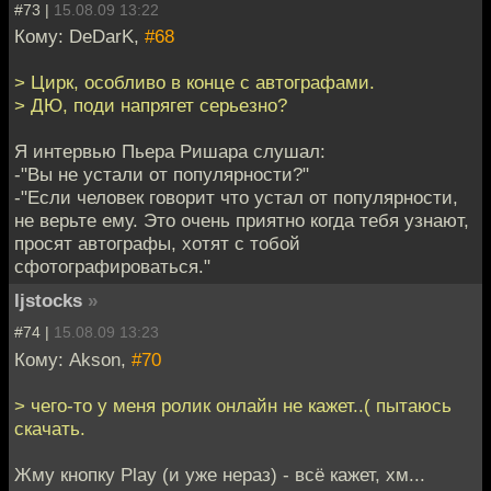
#73 |
15.08.09 13:22
Кому: DeDarK,
#68
> Цирк, особливо в конце с автографами.
> ДЮ, поди напрягет серьезно?
Я интервью Пьера Ришара слушал:
-"Вы не устали от популярности?"
-"Если человек говорит что устал от популярности,
не верьте ему. Это очень приятно когда тебя узнают,
просят автографы, хотят с тобой
сфотографироваться."
ljstocks
»
#74 |
15.08.09 13:23
Кому: Akson,
#70
> чего-то у меня ролик онлайн не кажет..( пытаюсь
скачать.
Жму кнопку Play (и уже нераз) - всё кажет, хм...