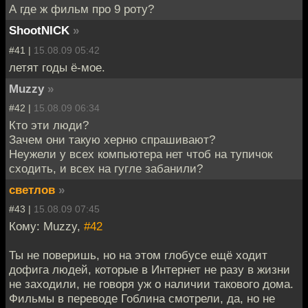
А где ж фильм про 9 роту?
ShootNICK
»
#41 |
15.08.09 05:42
летят годы ё-мое.
Muzzy
»
#42 |
15.08.09 06:34
Кто эти люди?
Зачем они такую херню спрашивают?
Неужели у всех компьютера нет чтоб на тупичок
сходить, и всех на гугле забанили?
светлов
»
#43 |
15.08.09 07:45
Кому: Muzzy,
#42
Ты не поверишь, но на этом глобусе ещё ходит
дофига людей, которые в Интернет не разу в жизни
не заходили, не говоря уж о наличии такового дома.
Фильмы в переводе Гоблина смотрели, да, но не