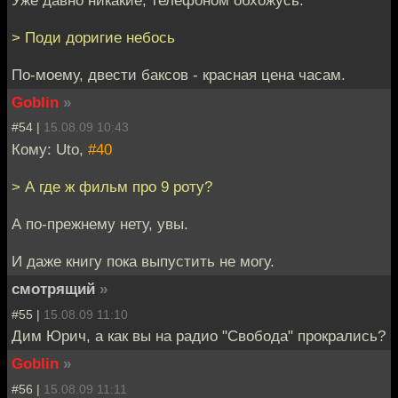
Уже давно никакие, телефоном обхожусь.
> Поди доригие небось
По-моему, двести баксов - красная цена часам.
Goblin
»
#54 |
15.08.09 10:43
Кому: Uto,
#40
> А где ж фильм про 9 роту?
А по-прежнему нету, увы.
И даже книгу пока выпустить не могу.
смотрящий
»
#55 |
15.08.09 11:10
Дим Юрич, а как вы на радио "Свобода" прокрались?
Goblin
»
#56 |
15.08.09 11:11