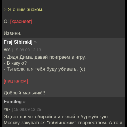
> Я с ним знаком.
О!
[краснеет]
Извини.
Fraj Sibirskij
»
#66 |
15.08.09 12:13
- Дядя Дима, давай поиграем в игру.
- В какую?
- Ты волк, а я тебя буду убивать. (с)
[пацталом]
Добрый мальчик!!!
Fom4eg
»
#67 |
15.08.09 12:25
Эх,вот прям собирайся и езжай в буржуйскую
Москву закупаться "гоблинским" творчеством. А то я