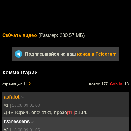
(Размер: 280.57 МБ)
Ск0чать видео
Подписывайся на наш
канал в Telegram
Комментарии
cтраницы: 1 |
2
всего: 177,
Goblin
: 18
asfalot
»
#1 |
15.08.09 01:03
Дим Юрич, опечатка, презе
[тн]
ация.
ivanessens
»
#2 |
15.08.09 01:05