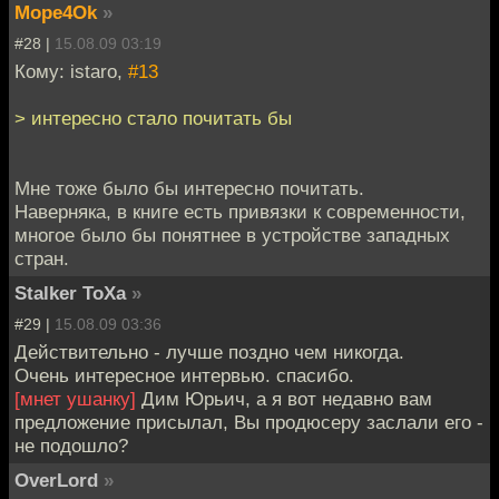
Mope4Ok
»
#28 |
15.08.09 03:19
Кому: istaro,
#13
> интересно стало почитать бы
Мне тоже было бы интересно почитать.
Наверняка, в книге есть привязки к современности,
многое было бы понятнее в устройстве западных
стран.
Stalker ToXa
»
#29 |
15.08.09 03:36
Действительно - лучше поздно чем никогда.
Очень интересное интервью. спасибо.
[мнет ушанку]
Дим Юрьич, а я вот недавно вам
предложение присылал, Вы продюсеру заслали его -
не подошло?
OverLord
»