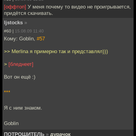
[оффтоп]
У меня почему то видео не проигрывается,
придётся скачивать.
ljstocks
»
#60 |
15.08.09 11:40
Кому: Goblin,
#57
>> Merlina я примерно так и представлял)))
>
[бледнеет]
Вот он ещё :)
***
Я с ним знаком.
Goblin
ПОТРОШИТЕЛЬ
»
дурачок