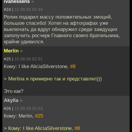
ivanessens
»
#24 |
15.08.09 02:44
Ролик подарил массу положительных эмоций,
большое спасибо! Хотел на афтографах уже
выключать да вдруг обнаружил среди заждущих
заполучить росчерк Главного своего брательника,
крайне удивился.
Merlin
»
#25 |
15.08.09 02:51
Кому: I like AliciaSilverstone,
#8
> Merlina я примерно так и представлял)))
Это как?
Akylla
»
#26 |
15.08.09 02:53
Кому: Merlin,
#25
> Кому: I like AliciaSilverstone,
#8