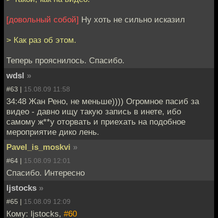
[довольный собой]
Ну хоть не сильно исказил
> Как раз об этом.
Теперь прояснилось. Спасибо.
wdsl
»
#63 |
15.08.09 11:58
34:48 Жан Рено, не меньше)))) Огромное пасиб за
видео - давно ищу такую запись в инете, ибо
самому ж**у оторвать и приехать на подобное
мероприятие дико лень.
Pavel_is_moskvi
»
#64 |
15.08.09 12:01
Спасибо. Интересно
ljstocks
»
#65 |
15.08.09 12:09
Кому: ljstocks,
#60