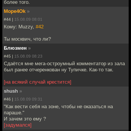
более того.
Mope4Ok
»
#44 |
15.08.09 08:01
Кому: Muzzy,
#42
Ты москвич, что ли?
Блюзмен
»
#45 |
15.08.09 08:23
Сдаётся мне мега-остроумный комментатор из зала
был ранее отчеренкован ну Тупичке. Как-то так.
[на всякий случай крестится]
shush
»
#46 |
15.08.09 09:31
"Как вести себя на зоне, чтобы не оказаться на
параше."
И зачем это ему ?
[задумался]