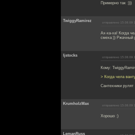
Примерно так :)))
TwiggyRamirez
отправлено 15.08.09 
Ах-ха-ха! Когда ч
смеха:)) Ржачный р
ljstocks
отправлено 15.08.09 
Кому: TwiggyRami
> Когда чела вант
Сантехники рулят 
KrumholzMax
отправлено 15.08.09 
Хорошо :)
LemanRuss