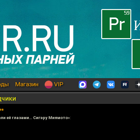
оды
Магазин
VIP
дчики
ев
ели её глазами… Сигэру Миямото»
: