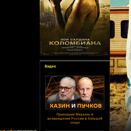
Видео
Признание Меркель и
возвращение России в большой
спорт
дать сайт
в megagroup.ru