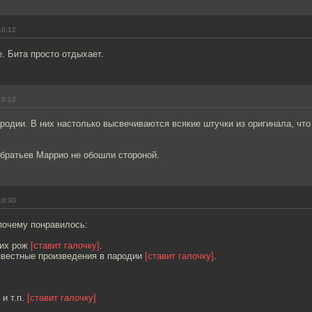
10:12
. Бита просто отдыхает.
10:12
одии. В них настолько высвечиваются всякие штучки из оригинала, что
 братьев Маррио не обошли стороной.
10:30
почему понравилось:
ких рож
[ставит галочку]
.
известные произведения в пародии
[ставит галочку]
.
 и т.п.
[ставит галочку]