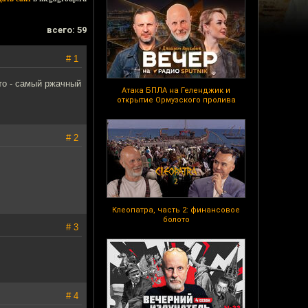
всего: 59
# 1
то - самый ржачный
Атака БПЛА на Геленджик и
открытие Ормузского пролива
# 2
Клеопатра, часть 2: финансовое
болото
# 3
# 4