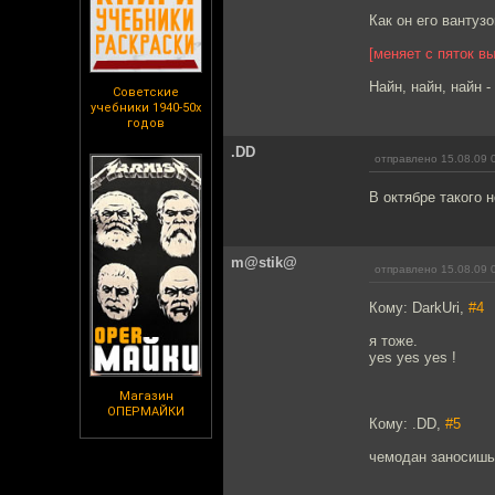
Как он его вантуз
[меняет с пяток в
Найн, найн, найн -
Советские
учебники 1940-50х
годов
.DD
отправлено 15.08.09 
В октябре такого 
m@stik@
отправлено 15.08.09 
Кому: DarkUri,
#4
я тоже.
yes yes yes !
Магазин
ОПЕРМАЙКИ
Кому: .DD,
#5
чемодан заносишь 