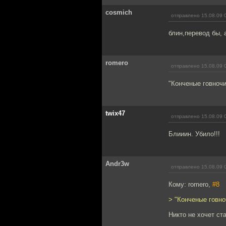
cosmich
отправлено 15.08.09 
блин,перевод бы, 
romero
отправлено 15.08.09 
"Конченые говночи
twix47
отправлено 15.08.09 
Блииин. Убило!!!
Andr3w
отправлено 15.08.09 
Кому: romero,
#8
> "Конченые говно
Никто не хочет ста