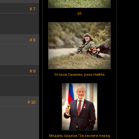
# 7
65
# 8
# 9
Остров Сахалин, река Найба
# 10
Медаль ордена "За заслуги перед