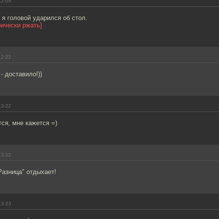
12:09
а я головой ударился об стол.
ически ржать]
12:22
 - доставило!))
13:22
ся, мне кажется =)
13:22
Разница" отдыхает!
13:23