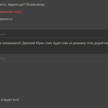
ом-то, видали да? Потрясающе.
ыражений лица]
 валялся.
06:25
не показывали!! Дмитрий Юрич тоже будет нам за денюжку этих дядей м
07:12
и будет все!