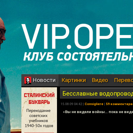
Картинки
Видео
Перев
Новости
Бесславные водопрово
15.08.09 04:42 |
Consigliere
|
59 комментари
«Вы не видели войны… пока не вид