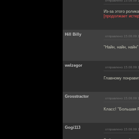
отправлено 15.08.09 
Из-за этого ролик
[продолжает истер
Hill Billy
отправлено 15.08.09 
"Найн, найн, найн"
welzegor
отправлено 15.08.09 
Главному понравит
Grosstractor
отправлено 15.08.09 
Класс! "Большая 
Gogi113
отправлено 15.08.09 