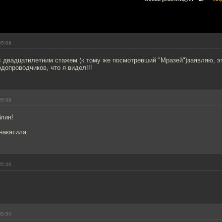
05:09
 с двадцатилетним стажем (к тому же посмотревший "Мразей")заявляю, э
одопроводчиков, что я видел!!!
05:09
блин!
накатила
05:26
05:50