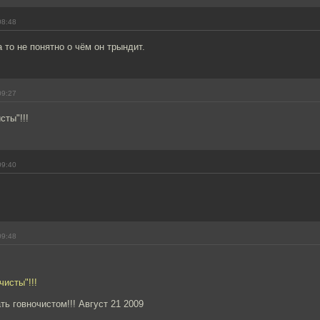
08:48
а то не понятно о чём он трындит.
09:27
сты"!!!
09:40
09:48
чисты"!!!
ть говночистом!!! Август 21 2009