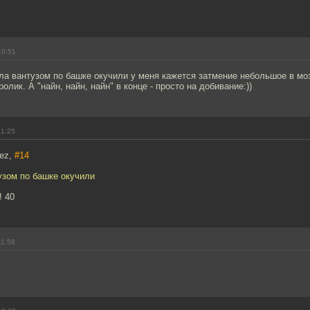
10:51
ела вантузом по башке окучили у меня кажется затмение небольшое в мо
олик. А "найн, найн, найн" в конце - просто на добивание:))
11:25
rez,
#14
узом по башке окучили
! 40
11:58