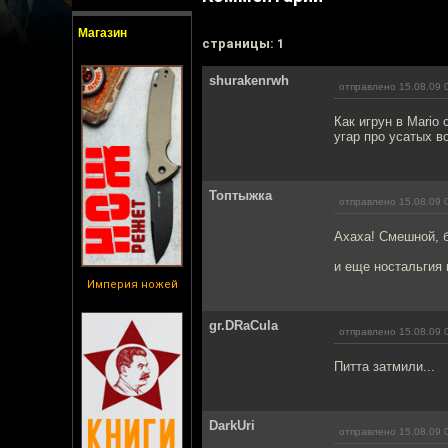
Магазин
cтраницы: 1
shurakenrwh
отправлено 15.08.09 
Как игрун в Mario
угар про усатых в
Топтыжка
отправлено 15.08.09 
Ахаха! Смешной, 
и еще ностальгия 
Империя ножей
gr.DRaCula
отправлено 15.08.09 
Питта затмили...
DarkUri
отправлено 15.08.09 