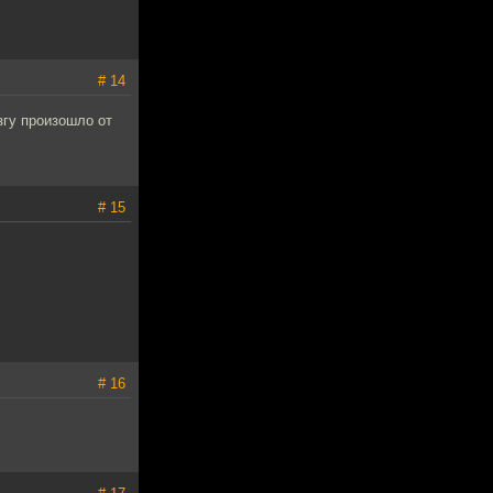
# 14
згу произошло от
# 15
# 16