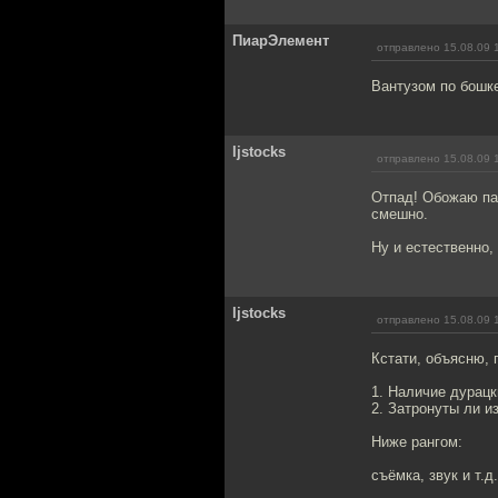
ПиарЭлемент
отправлено 15.08.09 
Вантузом по бошке
ljstocks
отправлено 15.08.09 
Отпад! Обожаю пар
смешно.
Ну и естественно,
ljstocks
отправлено 15.08.09 
Кстати, объясню, 
1. Наличие дурац
2. Затронуты ли 
Ниже рангом:
съёмка, звук и т.д.