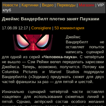
Новости
|
Картинки
|
Видео
|
Переводы
|
Магазин
|
VIP
клуб
Джеймс Вандербилт плотно занят Пауками
17.08.09 12:17
|
Consigliere
|
53 комментария
Джеймс
Вандербилт не
оставляет попыток
написать сценарий
для одной из серий
«Человека-паука»
. C четвёртым
не вышло — Сэм Рейми велел переделать зарисовки
Джеймса. Теперь, возможно, получится. Потому как
Columbia Pictures и Marvel Studios подрядили
Вандербилта («Зодиак») придумать сюжет для двух
частей франшизы за раз — для пятой и шестой.
Изначально сценарий четвёртой части оставлял
«зацепки» для использования сюжетных линий в
пятой. Однако, актёрский состав особого желания