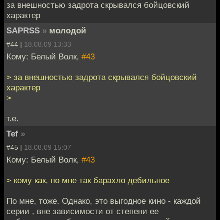
за внешностью задрота скрывался бойцовский
характер
SAPRSS
»
молодой
#44 |
18.08.09 13:33
Кому: Белый Волк,
#43
> за внешностью задрота скрывался бойцовский
характер
>
т.е.
Tef
»
#45 |
18.08.09 15:07
Кому: Белый Волк,
#43
> кому как, по мне так барахло дебильное
По мне, тоже. Однако, это выгодное кино - каждой
серии , вне зависимости от степени ее