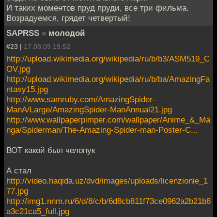
И таких моментов пруд пруди, все три фильма.
Возрадуемся, грядет четвертый!
SAPRSS
»
молодой
#23 |
17.08.09 19:52
http://upload.wikimedia.org/wikipedia/ru/b/b3/ASM519_C
OV.jpg
http://upload.wikimedia.org/wikipedia/ru/b/ba/AmazingFa
ntasy15.jpg
http://www.samruby.com/AmazingSpider-
ManA/Large/AmazingSpider-ManAnnual21.jpg
http://www.wallpaperpimper.com/wallpaper/Anime_&_Ma
nga/Spiderman/The-Amazing-Spider-man-Poster-C...
ВОТ какой был челопук
А стал
http://video.haqida.uz/dvd/images/uploads/licenzionie_1
77.jpg
http://img1.nnm.ru/6/d/8/c/b/6d8cb811f73ce0962a2b21b8
a3c21ca5_full.jpg