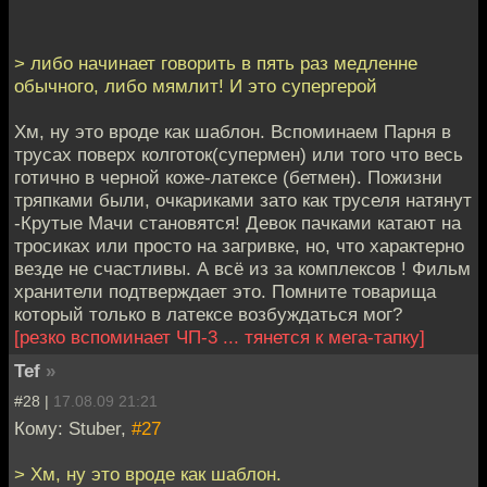
> либо начинает говорить в пять раз медленне
обычного, либо мямлит! И это супергерой
Хм, ну это вроде как шаблон. Вспоминаем Парня в
трусах поверх колготок(супермен) или того что весь
готично в черной коже-латексе (бетмен). Пожизни
тряпками были, очкариками зато как труселя натянут
-Крутые Мачи становятся! Девок пачками катают на
тросиках или просто на загривке, но, что характерно
везде не счастливы. А всё из за комплексов ! Фильм
хранители подтверждает это. Помните товарища
который только в латексе возбуждаться мог?
[резко вспоминает ЧП-3 ... тянется к мега-тапку]
Tef
»
#28 |
17.08.09 21:21
Кому: Stuber,
#27
> Хм, ну это вроде как шаблон.