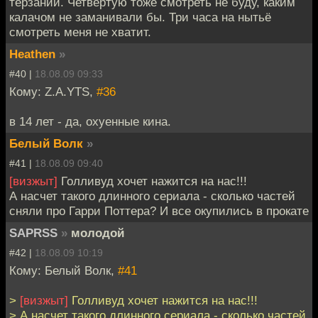
терзаний. Четвертую тоже смотреть не буду, каким
калачом не заманивали бы. Три часа на нытьё
смотреть меня не хватит.
Heathen
»
#40 |
18.08.09 09:33
Кому: Z.A.YTS,
#36
в 14 лет - да, охуенные кина.
Белый Волк
»
#41 |
18.08.09 09:40
[визжыт]
Голливуд хочет нажится на нас!!!
А насчет такого длинного сериала - сколько частей
сняли про Гарри Поттера? И все окупились в прокате
SAPRSS
»
молодой
#42 |
18.08.09 10:19
Кому: Белый Волк,
#41
>
[визжыт]
Голливуд хочет нажится на нас!!!
> А насчет такого длинного сериала - сколько частей