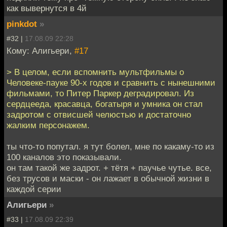
как вывернутся в 4й
pinkdot
»
#32 |
17.08.09 22:28
Кому: Алигьери,
#17
> В целом, если вспомнить мультфильмы о
Человеке-пауке 90-х годов и сравнить с нынешними
фильмами, то Питер Паркер деградировал. Из
сердцееда, красавца, богатыря и умника он стал
задротом с отвисшей челюстью и достаточно
жалким персонажем.
ты что-то попутал. я тут болел, мне по какаму-то из
100 каналов это показывали.
он там такой же задрот. + тётя + паучье чутье. все,
без трусов и маски - он лажает в обычной жизни в
каждой серии
Алигьери
»
#33 |
17.08.09 22:39