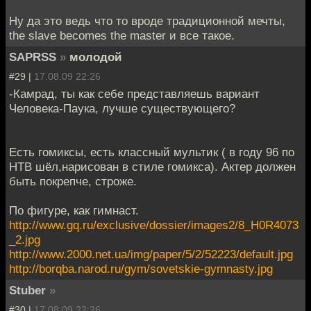
Ну да это ведь что то вроде традиционной мечты,
the slave becomes the master и все такое.
SAPRSS
»
молодой
#29 |
17.08.09 22:26
-Камрад, ты как себе представляешь вариант
Человека-Паука, лучше существующего?
Есть гомиксы, есть классный мультик ( в году 96 по
НТВ шёл,нарисован в стиле гомикса). Актер должен
быть покрепче, строже.
По фигуре, как гимнаст.
http://www.gq.ru/exclusive/dossier/images2/8_H0R4073
_2.jpg
http://www.2000.net.ua/img/paper/5/2/52223/default.jpg
http://borqba.narod.ru/gym/sovetskie-gymnasty.jpg
Stuber
»
#30 |
17.08.09 22:26