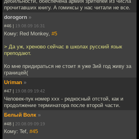
дебильности, обеспечена армия зрителей из числа
прочитавших книгу. А гомиксы у нас читали не все.
dorogorn
»
#46 |
19.08.09 16:31
Кому: Red Monkey,
#5
> Да уж, хреново сейчас в школах русский язык
преподают.
Ко мне придираться не стоит я уже 3ий год живу за
границей(
Uriman
»
#47 |
19.08.09 19:42
Человек-пук номер ххх - редкосный отстой, как и
продолжение терминатора после второй части.
Белый Волк
»
#48 |
20.08.09 09:19
Кому: Tef,
#45