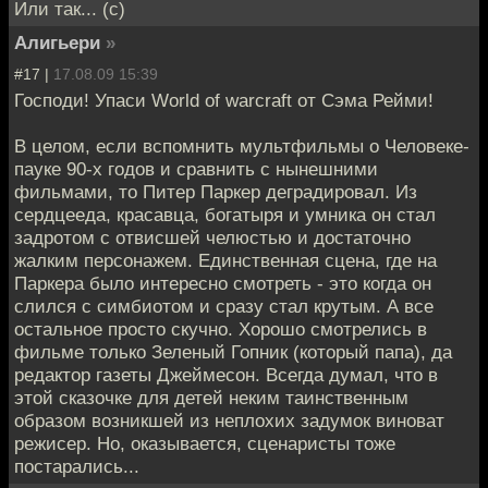
Или так... (с)
Алигьери
»
#17 |
17.08.09 15:39
Господи! Упаси World of warcraft от Сэма Рейми!
В целом, если вспомнить мультфильмы о Человеке-
пауке 90-х годов и сравнить с нынешними
фильмами, то Питер Паркер деградировал. Из
сердцееда, красавца, богатыря и умника он стал
задротом с отвисшей челюстью и достаточно
жалким персонажем. Единственная сцена, где на
Паркера было интересно смотреть - это когда он
слился с симбиотом и сразу стал крутым. А все
остальное просто скучно. Хорошо смотрелись в
фильме только Зеленый Гопник (который папа), да
редактор газеты Джеймесон. Всегда думал, что в
этой сказочке для детей неким таинственным
образом возникшей из неплохих задумок виноват
режисер. Но, оказывается, сценаристы тоже
постарались...