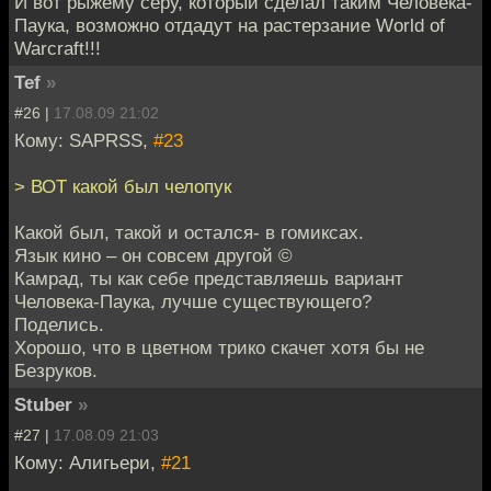
И вот рыжему серу, который сделал таким Человека-
Паука, возможно отдадут на растерзание World of
Warcraft!!!
Tef
»
#26 |
17.08.09 21:02
Кому: SAPRSS,
#23
> ВОТ какой был челопук
Какой был, такой и остался- в гомиксах.
Язык кино – он совсем другой ©
Камрад, ты как себе представляешь вариант
Человека-Паука, лучше существующего?
Поделись.
Хорошо, что в цветном трико скачет хотя бы не
Безруков.
Stuber
»
#27 |
17.08.09 21:03
Кому: Алигьери,
#21