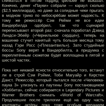
сниматься в пятом подряд фильме не выказал.
Конечно, денег «Пауки» собрали — караул сколько
($2,5 миллиарда), но даже за солидные чеки прыгать
в модном трико по небоскрёбам может надоесть. К
тому же режиссёр Сэм Рейми не все идеи
Вандербилда одобрил, так что сценарий
переписывают второй раз: сначала поработал Дэвид
Линдси-Эбейр («Чернильное сердце»), теперь на
машинке стучит нанятый чуть больше месяца тому
назад Гэри Росс («Плезантвиль»). Зато студийные
боссы Sony верят в Вандербилта, а придумка с
переплетённым сюжетом будет воплощена в пятой и
шестой частях.
Пока нет никакой ясности относительно того, встанут
ли в строй Сэм Рэйми, Тоби Магуайр и Кирстен
Данст. Режиссёр, который пытался после «Человека-
паука 3» улизнуть из паутины Sony постановщиком
«Хоббита», сейчас собирается к Legendary Pictures и
Warner Brothers снимать «World of Warcraft».
Продлившие после трилогии ещё на одну часть
контракты актёры пока тоже особым желанием