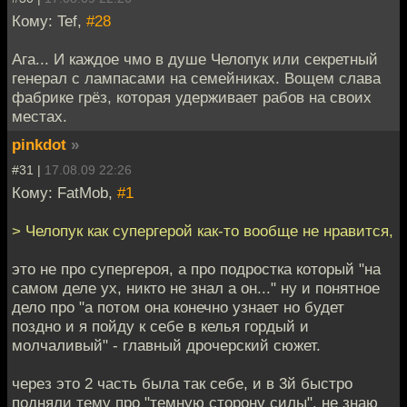
Кому: Tef,
#28
Ага... И каждое чмо в душе Челопук или секретный
генерал с лампасами на семейниках. Вощем слава
фабрике грёз, которая удерживает рабов на своих
местах.
pinkdot
»
#31 |
17.08.09 22:26
Кому: FatMob,
#1
> Челопук как супергерой как-то вообще не нравится,
это не про супергероя, а про подростка который "на
самом деле ух, никто не знал а он..." ну и понятное
дело про "а потом она конечно узнает но будет
поздно и я пойду к себе в келья гордый и
молчаливый" - главный дрочерский сюжет.
через это 2 часть была так себе, и в 3й быстро
подняли тему про "темную сторону силы". не знаю