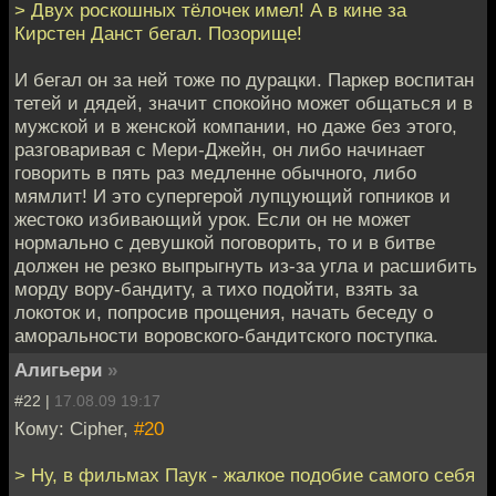
> Двух роскошных тёлочек имел! А в кине за
Кирстен Данст бегал. Позорище!
И бегал он за ней тоже по дурацки. Паркер воспитан
тетей и дядей, значит спокойно может общаться и в
мужской и в женской компании, но даже без этого,
разговаривая с Мери-Джейн, он либо начинает
говорить в пять раз медленне обычного, либо
мямлит! И это супергерой лупцующий гопников и
жестоко избивающий урок. Если он не может
нормально с девушкой поговорить, то и в битве
должен не резко выпрыгнуть из-за угла и расшибить
морду вору-бандиту, а тихо подойти, взять за
локоток и, попросив прощения, начать беседу о
аморальности воровского-бандитского поступка.
Алигьери
»
#22 |
17.08.09 19:17
Кому: Cipher,
#20
> Ну, в фильмах Паук - жалкое подобие самого себя