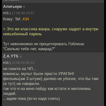
Алигьери
»
#35 |
17.08.09 23:57
Кому: Tef,
#34
> Это же классика жанра, снаружи задрот а внутри
невъебенный парень
Тут невозможно не процитировать Гоблина:
"Сколько тебе лет, камрад?"
Z.A.YTS
»
#36 |
18.08.09 00:19
не гоните на ЧП...
комиксы, мульт были просто УРАГАН!
фильмы(аж 3 штуки) далеко не убогие, что бы там
(и тут) не говорили.
так что я на кино пойду как кстати и миллионы
людей.
...ждем пока (есчо надо снять)