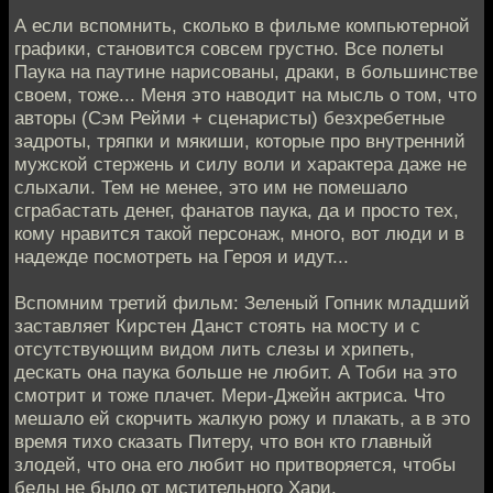
А если вспомнить, сколько в фильме компьютерной
графики, становится совсем грустно. Все полеты
Паука на паутине нарисованы, драки, в большинстве
своем, тоже... Меня это наводит на мысль о том, что
авторы (Сэм Рейми + сценаристы) безхребетные
задроты, тряпки и мякиши, которые про внутренний
мужской стержень и силу воли и характера даже не
слыхали. Тем не менее, это им не помешало
сграбастать денег, фанатов паука, да и просто тех,
кому нравится такой персонаж, много, вот люди и в
надежде посмотреть на Героя и идут...
Вспомним третий фильм: Зеленый Гопник младший
заставляет Кирстен Данст стоять на мосту и с
отсутствующим видом лить слезы и хрипеть,
дескать она паука больше не любит. А Тоби на это
смотрит и тоже плачет. Мери-Джейн актриса. Что
мешало ей скорчить жалкую рожу и плакать, а в это
время тихо сказать Питеру, что вон кто главный
злодей, что она его любит но притворяется, чтобы
беды не было от мстительного Хари.