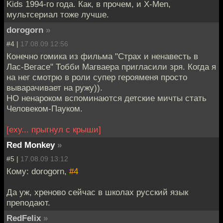
Kids 1994-го года. Как, в прочем, и X-Men,
мультсериал тоже лучше.
dorogorn
»
#4 |
17.08.09 12:56
Конечно гомика из фильма "Страх и ненавесть в
Лас-Вегасе" Тобби Магваера пригласили зря. Когда я
на нег смотрю в роли супер герояменя просто
выварачивает на ружу)).
НО ненароком вспоминаются детские мичты стать
Человеком-Пауком.
[еху... прыгнул с крыши]
Red Monkey
»
#5 |
17.08.09 13:12
Кому: dorogorn,
#4
Да уж, хреново сейчас в школах русский язык
преподают.
RedFelix
»