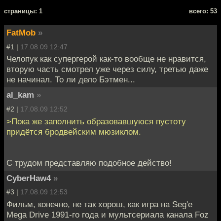
cтраницы: 1
всего: 53
FatMob
»
#1 |
17.08.09 12:47
Челопук как супергерой как-то вообще не нравится,
вторую часть смотрел уже через силу, третью даже
не начинал. То ли дело Бэтмен...
al_kam
»
#2 |
17.08.09 12:52
>Пока же заполнить образовавшуюся пустоту
придётся бродвейским мюзиклом.
С трудом представляю подобное действо!
CyberHaw4
»
#3 |
17.08.09 12:53
Фильм, конечно, не так хорош, как игра на Seg'e
Mega Drive 1991-го года и мультсериала канала Foz