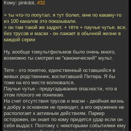
Кому: pinkdot,
#32
> ты что-то попутал. я тут болел, мне по какаму-то
из 100 каналов это показывали.
> он там такой же задрот. + тётя + паучье чутье. все,
без трусов и маски - он лажает в обычной жизни в
каждой серии
Ну, вообще томультфильмов было очень много,
возможно ты смотрел не "канонический" мульт.
Тетя - это понятно, единственный оставшийся в
живых родственник, воспитавший Питера. Я бы
тоже на его месте волновался.
Паучье чутье - предугадывание опасности, что в
этом плохого не понимаю.
На счет отсутствия трусов и маски - двойная жизнь
к добру в основном не приводит, а его окружение не
распологает к активным действиям. Паркер
осторожен, он знает по кому придется удар если он
себя выдаст. Поэтому с некоторыми событиями ему