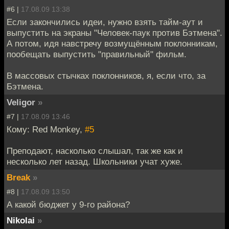
#6 |
17.08.09 13:38
Если закончились идеи, нужно взять тайм-аут и
выпустить на экраны "Человек-паук против Бэтмена".
А потом, идя навстречу возмущённым поклонникам,
пообещать выпустить "правильный" фильм.
В массовых стычках поклонников, я, если что, за
Бэтмена.
Veligor
»
#7 |
17.08.09 13:46
Кому: Red Monkey,
#5
Преподают, насколько слышал, так же как и
несколько лет назад. Школьники учат хуже.
Break
»
#8 |
17.08.09 13:50
А какой бюджет у 9-го района?
Nikolai
»