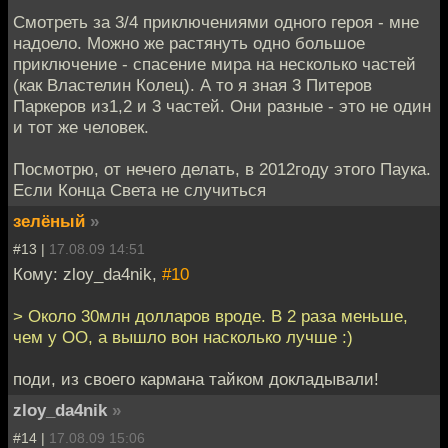
Смотреть за 3/4 приключениями одного героя - мне
надоело. Можно же растянуть одно большое
приключение - спасение мира на несколько частей
(как Властелин Колец). А то я зная 3 Питеров
Паркеров из1,2 и 3 частей. Они разные - это не один
и тот же человек.
Посмотрю, от нечего делать, в 2012году этого Паука.
Если Конца Света не случиться
зелёный
»
#13 |
17.08.09 14:51
Кому: zloy_da4nik,
#10
> Около 30млн долларов вроде. В 2 раза меньше,
чем у ОО, а вышло вон насколько лучше :)
поди, из своего кармана тайком докладывали!
zloy_da4nik
»
#14 |
17.08.09 15:06