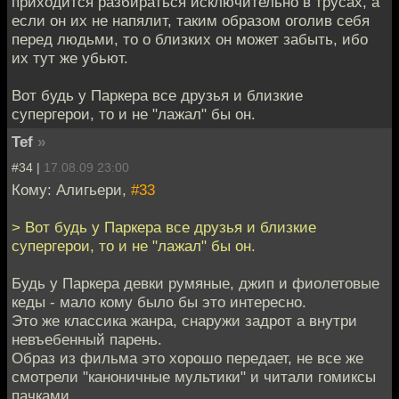
приходится разбираться исключительно в трусах, а
если он их не напялит, таким образом оголив себя
перед людьми, то о близких он может забыть, ибо
их тут же убьют.
Вот будь у Паркера все друзья и близкие
супергерои, то и не "лажал" бы он.
Tef
»
#34 |
17.08.09 23:00
Кому: Алигьери,
#33
> Вот будь у Паркера все друзья и близкие
супергерои, то и не "лажал" бы он.
Будь у Паркера девки румяные, джип и фиолетовые
кеды - мало кому было бы это интересно.
Это же классика жанра, снаружи задрот а внутри
невъебенный парень.
Образ из фильма это хорошо передает, не все же
смотрели "каноничные мультики" и читали гомиксы
пачками.