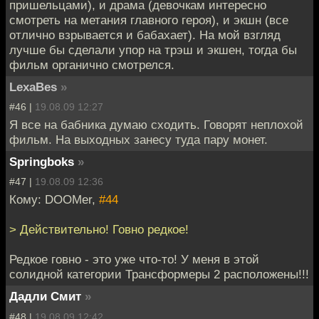
пришельцами), и драма (девочкам интересно
смотреть на метания главного героя), и экшн (все
отлично взрывается и бабахает). На мой взгляд
лучше бы сделали упор на трэш и экшен, тогда бы
фильм органично смотрелся.
LexaBes
»
#46 |
19.08.09 12:27
Я все на бабника думаю сходить. Говорят неплохой
фильм. На выходных занесу туда пару монет.
Springboks
»
#47 |
19.08.09 12:36
Кому: DOOMer,
#44
> Действительно! Говно редкое!
Редкое говно - это уже что-то! У меня в этой
солидной категории Трансформеры 2 расположены!!!
Дадли Смит
»
#48 |
19.08.09 12:42