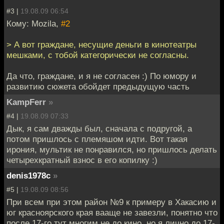
#3 |
19.08.09 06:54
Кому: Mozila,
#2
> А вот граждане, несущие деньги в кинотеатры
мешками, с тобой категорически не согласны.
Да что, граждане, и я не согласен :) По юмору и
развитию сюжета обойдет предыдущую часть
KampFerr
»
#4 |
19.08.09 07:33
Дык, я сам дважды был, сначала с подругой, а
потом пришлось с племяшом идти. Вот такая
ирония, мультик не понравился, но пришлось делать
четырехкратный взнос в его копилку :)
denis1978c
»
#5 |
19.08.09 08:56
При всем при этом район №9 к примеру в Хакасию и
юг красноярского края вааще не завезли, понятно что
после 17-го тут многим не до кино, но я лично до 17-