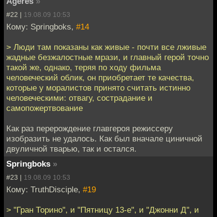
Ageres
»
#22 |
19.08.09 10:53
Кому: Springboks,
#14
> Люди там показаны как живые - почти все лживые
жадные безжалостные мрази, и главный герой точно
такой же, однако, теряя по ходу фильма
человеческий облик, он приобретает те качества,
которые у моралистов принято считать истинно
человеческими: отвагу, сострадание и
самопожертвование
Как раз перерождение главгероя режиссеру
изобразить не удалось. Как был вначале циничной
двуличной тварью, так и остался.
Springboks
»
#23 |
19.08.09 10:53
Кому: TruthDisciple,
#19
> "Гран Торино", и "Пятницу 13-е", и "Джонни Д", и