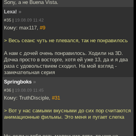
Sony, а не Buena Vista.
Lexa!
»
#35 |
19.08.09 11:42
Кому: max117,
#9
> Весь сеанс чуть не плевался, так не понравилось
А нам с дочей очень понравилось. Ходили на 3D.
Дочка просто в восторге, хотя ей уже 13, да и я два
раза с удовольствием сходил. На мой взгляд -
замечательная серия
Springboks
»
#36 |
19.08.09 11:45
Кому: TruthDisciple,
#31
> Вот у нас самыми вкусными до сих пор считаются
анимационные фильмы. Это меня и пугает слегка
Ну, если у тебя есть маленькие дети, то уже на