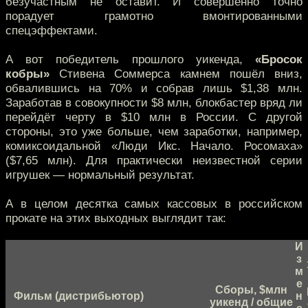
безучастным не оставит. И совершенно точно
порадует грамотно вмонтированными
спецэффектами.
А вот победитель прошлого уикенда,
«Бросок
кобры»
Стивена Соммерса камнем пошёл вниз,
обвалившись на 70% и собрав лишь $1,38 млн.
Заработав в совокупности $8 млн, блокбастер вряд ли
перейдёт черту в $10 млн в России. С другой
стороны, это уже больше, чем заработки, например,
комиксоидальной «Люди Икс. Начало. Росомаха»
($7,65 млн). Для практически неизвестной серии
игрушек — нормальный результат.
А в целом десятка самых кассовых в российском
прокате на этих выходных выглядит так:
И
з
м
е
Сборы, $млн
Фильм (дистрибьютор)
н
уикенд / общие