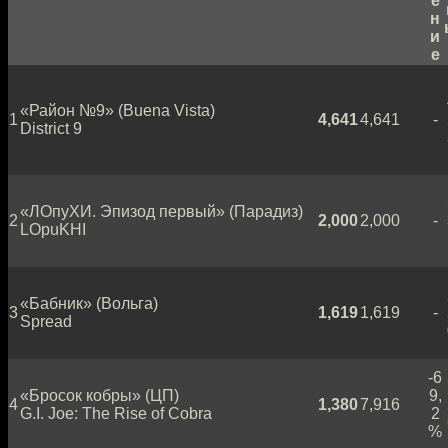
е
н
и
е
«Район №9» (Buena Vista)
1
4,641
4,641
-
District 9
«ЛОпуХИ. Эпизод первый» (Парадиз)
2
2,000
2,000
-
LOpuKHI
«Бабник» (Вольга)
3
1,619
1,619
-
Spread
-6
«Бросок кобры» (ЦП)
9,
4
1,380
7,916
G.I. Joe: The Rise of Cobra
2
%