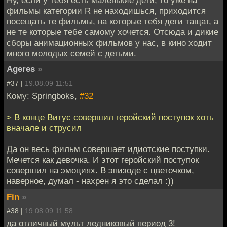
фильмы категории R не находишься, приходится
посещать те фильмы, на которые тебя дети тащат, а
не те которые тебе самому хочется. Отсюда и дикие
сборы анимационных фильмов у нас, в кино ходит
много молодых семей с детьми.
Ageres
»
#37 |
19.08.09 11:51
Кому: Springboks,
#32
> В конце Витус совершил геройский поступок хоть
вначале и струсил
Да он весь фильм совершает идиотские поступки.
Мечется как девочка. И этот геройский поступок
совершил на эмоциях. В эпизоде с цветочком,
наверное, думал - нахрен я это сделал :))
Fin
»
#38 |
19.08.09 11:58
да отличный мульт ледниковый период 3!