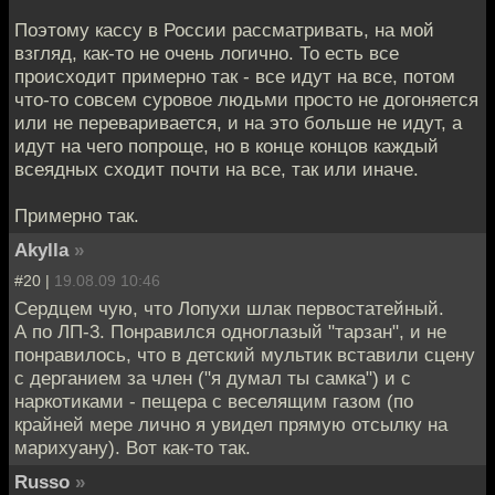
Поэтому кассу в России рассматривать, на мой
взгляд, как-то не очень логично. То есть все
происходит примерно так - все идут на все, потом
что-то совсем суровое людьми просто не догоняется
или не переваривается, и на это больше не идут, а
идут на чего попроще, но в конце концов каждый
всеядных сходит почти на все, так или иначе.
Примерно так.
Akylla
»
#20 |
19.08.09 10:46
Сердцем чую, что Лопухи шлак первостатейный.
А по ЛП-3. Понравился одноглазый "тарзан", и не
понравилось, что в детский мультик вставили сцену
с дерганием за член ("я думал ты самка") и с
наркотиками - пещера с веселящим газом (по
крайней мере лично я увидел прямую отсылку на
марихуану). Вот как-то так.
Russo
»