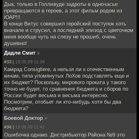
Дык, только в Голливуде задроты в одночасье
превращаются в героев, а этот фильм родом из
ЮАР!!!
В конце Витус совершил геройский поступок хоть
вначале и струсил, а последний эпизод с цветочком
меня вообще чуть на слезу не прошиб, очень
душевно!
Дадли Смит
»
#33 |
19.08.09 11:38
Камрад Consigliere, а нельзя ли к отечественным
кинам, типа упомянутых ЛоХов подставлять еще и
их бюджет? Поскольку, мирового проката у такого
точно не будет, то сравнения бюджета и сборов по
России будет весьма и весьма интересно.
Посмотрим, отобьет ли кто-нибудь хотя бы два
бюджета?
Боевой Доктор
»
#34 |
19.08.09 11:42
Ошибочка однако. Дистрибьютор Района №9 это