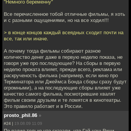
"Немного беременну"
Все перечисленное тобой отличные фильмы, я хоть
и с разными ощущениями, но на все ходил!!!
> в конце концов каждый всеядных сходит почти на
все, так или иначе.
А почему тогда фильмы собирают разное
количество денег даже в первую неделю показа, не
говоря уже про последующие? На сборы в первую
неделю проката влияет, прежде всего, реклама или
раскрученость фильма (например, если кино про
Терминатора или Джеймса Бонда сборы сразу будут
огромными), а на последующие сборы влияет уже
качество самого фильма, посмотревшие хвалят
фильм своим друзьям и те ломятся в кинотеатры.
Это правило работает и в России.
prosto_phil.86
»
#24 |
19.08.09 11:09
По радио только что сказали, что Гай наш Ричи