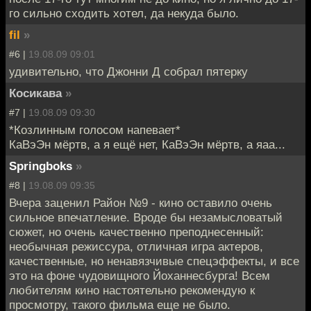
го сильно сходить хотел, да некуда было.
fil
»
#6 |
19.08.09 09:01
удивительно, что Джонни Д собрал пятерку
Косикава
»
#7 |
19.08.09 09:30
*Козлинным голосом напевает*
КаВэЭн мёртв, а я ещё нет, КаВэЭн мёртв, а яаа...
Springboks
»
#8 |
19.08.09 09:35
Вчера заценил Район №9 - кино оставило очень
сильное впечатление. Вроде бы незамысловатый
сюжет, но очень качественно преподнесенный:
необычная режиссура, отличная игра актеров,
качественные, но ненавязчивые спецэффекты, и все
это на фоне чудовищного Йоханнесбурга! Всем
любителям кино настоятельно рекомендую к
просмотру, такого фильма еще не было.