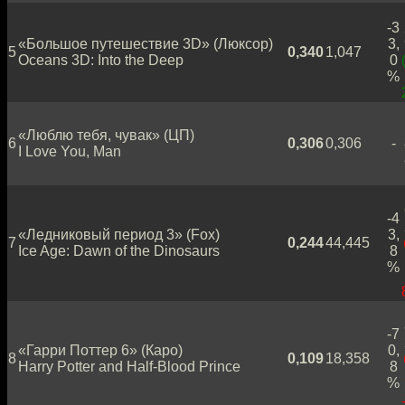
-3
«Большое путешествие 3D» (Люксор)
3,
5
0,340
1,047
Oceans 3D: Into the Deep
0
%
«Люблю тебя, чувак» (ЦП)
6
0,306
0,306
-
I Love You, Man
-4
«Ледниковый период 3» (Fox)
3,
7
0,244
44,445
Ice Age: Dawn of the Dinosaurs
8
%
-7
«Гарри Поттер 6» (Каро)
0,
8
0,109
18,358
Harry Potter and Half-Blood Prince
8
%