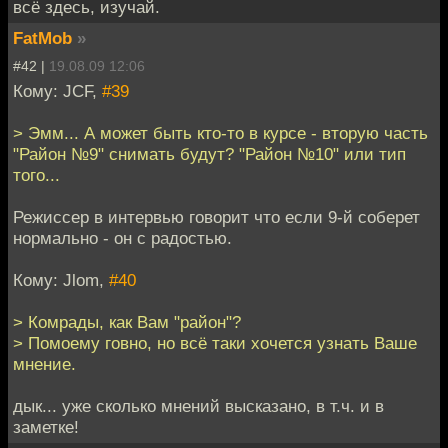
всё здесь, изучай.
FatMob
»
#42 |
19.08.09 12:06
Кому: JCF,
#39
> Эмм... А может быть кто-то в курсе - вторую часть
"Район №9" снимать будут? "Район №10" или тип
того...
Режиссер в интервью говорит что если 9-й соберет
нормально - он с радостью.
Кому: Jlom,
#40
> Комрады, как Вам "район"?
> Помоему говно, но всё таки хочется узнать Ваше
мнение.
дык... уже сколько мнений высказано, в т.ч. и в
заметке!