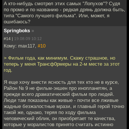
А кто-нибудь смотрел этих самых "Лопухов"? Судя
по промо и по названию - редкая дрянь должна быть,
типа "Самого лучшего фильма". Или, может, я
ошибаюсь?
Springboks
»
#14 |
19.08.09 10:12
Кому: max117,
#10
> Фильм года, как минимум. Скажу страшное, но
теперь у меня Трансф0рмеры на 2-м месте за этот
год.
Я еще хочу внести ясность для тех кто не в курсе,
Район № 9 не фильм-экшен про инопланетян, а
прежде всего драматический фильм про людей.
Люди там показаны как живые - почти все лживые
жадные безжалостные мрази, и главный герой точно
такой же, однако, теряя по ходу фильма
человеческий облик, он приобретает те качества,
которые у моралистов принято считать истинно