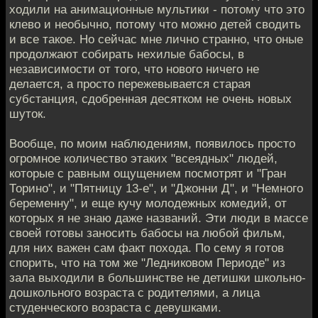
ходили на анимационные мультики - потому что это
клево и необычно, потому что можно детей сводить
и все такое. Но сейчас мне лично странно, что оные
продолжают собирать нехилые бабосы, в
независимости от того, что нового ничего не
делается, а просто пережевывается старая
субстанция, сдобренная десятком не очень новых
шуток.
Вообще, по моим наблюдениям, появилось просто
огромное количество этаких "всеядных" людей,
которые с равным ощущением посмотрят и "Гран
Торино", и "Пятницу 13-е", и "Джонни Д", и "Немного
беременну", и еще кучу молодежных комедий, от
которых я не знаю даже названий. Эти люди в массе
своей готовы заносить бабосы на любой фильм,
для них важен сам факт похода. По сему я готов
спорить, что на том же "Ледниковом Периоде" из
зала выходили в большинстве не детишки школьно-
дошкольного возраста с родителями, а лица
студенческого возраста с девушками.