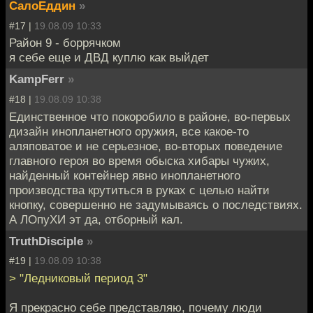
СалоЕддин
»
#17 |
19.08.09 10:33
Район 9 - боррячком
я себе еще и ДВД куплю как выйдет
KampFerr
»
#18 |
19.08.09 10:38
Единственное что покоробило в районе, во-первых
дизайн инопланетного оружия, все какое-то
аляповатое и не серьезное, во-вторых поведение
главного героя во время обыска хибары чужих,
найденный контейнер явно инопланетного
производства крутиться в руках с целью найти
кнопку, совершенно не задумываясь о последствиях.
А ЛОпуХИ эт да, отборный кал.
TruthDisciple
»
#19 |
19.08.09 10:38
> "Ледниковый период 3"
Я прекрасно себе представляю, почему люди