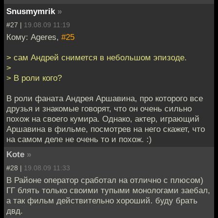
Snusmymrik
»
#27 |
19.08.09 11:19
Кому: Ageres,
#25
> сам Андрей снимется в небольшом эпизоде.
>
> В роли кого?
В роли фаната Андрея Аршавина, про которого все
друзья и знакомые говорят, что он очень сильно
похож на своего кумира. Однако, актер, играющий
Аршавина в фильме, посмотрев на него скажет, что
на самом деле не очень то и похож. :)
Kote
»
#28 |
19.08.09 11:33
В Районе оператор сработал на отлично с плюсом)
ГГ блять только своими тупыми монологами заебал,
а так фильм действительно хороший. буду брать
двд.