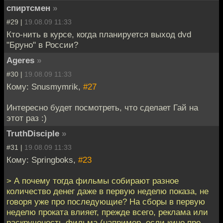
спиртсмен
»
#29 |
19.08.09 11:33
Кто-нить в курсе, когда планируется выход dvd
"Бруно" в России?
Ageres
»
#30 |
19.08.09 11:33
Кому: Snusmymrik,
#27
Интересно будет посмотреть, что сделает Гай на
этот раз :)
TruthDisciple
»
#31 |
19.08.09 11:33
Кому: Springboks,
#23
> А почему тогда фильмы собирают разное
количество денег даже в первую неделю показа, не
говоря уже про последующие? На сборы в первую
неделю проката влияет, прежде всего, реклама или
раскрученость фильма (например, если кино про