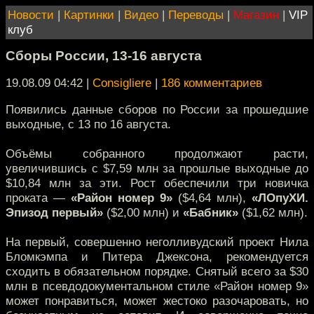
Новости
|
Картинки
|
Видео
|
Переводы
|
Магазин
|
VIP
клуб
Сборы России, 13-16 августа
19.08.09 04:42
|
Consigliere
|
186 комментариев
Появились данные сборов по России за прошедшие
выходные, с 13 по 16 августа.
Объёмы собранного продолжают расти,
увеличившись с $7,59 млн за прошлые выходные до
$10,84 млн за эти. Рост обеспечили три новичка
проката —
«Район номер 9»
($4,64 млн),
«ЛОпуХИ.
Эпизод первый»
($2,00 млн) и
«Бабник»
($1,62 млн).
На первый, совершенно неголливудский проект Нила
Бломкэмпа и Питера Джексона, рекомендуется
сходить в обязательном порядке. Снятый всего за $30
млн в псевдодокументальном стиле «Район номер 9»
может понравиться, может жестоко разочаровать, но