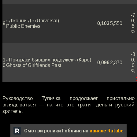
-7
«Джонни Д» (Universal)
0,
9
0,103
5,550
Public Enemies
5
%
-8
1
«Призраки бывших подружек» (Каро)
0,
0,096
2,370
0
Ghosts of Girlfriends Past
0
%
Руководство Тупичка продолжает пристально
вглядываться — на что это тратит деньги русский
зритель.
Смотри ролики Гоблина на
канале Rutube