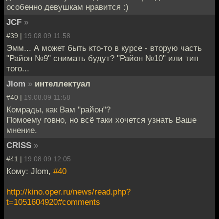
особенно девушкам нравится :)
JCF
»
#39 |
19.08.09 11:58
Эмм... А может быть кто-то в курсе - вторую часть
"Район №9" снимать будут? "Район №10" или тип
того...
Jlom
»
интеллектуал
#40 |
19.08.09 11:58
Комрады, как Вам "район"?
Помоему говно, но всё таки хочется узнать Ваше
мнение.
CRISS
»
#41 |
19.08.09 12:05
Кому: Jlom,
#40
http://kino.oper.ru/news/read.php?
t=1051604920#comments