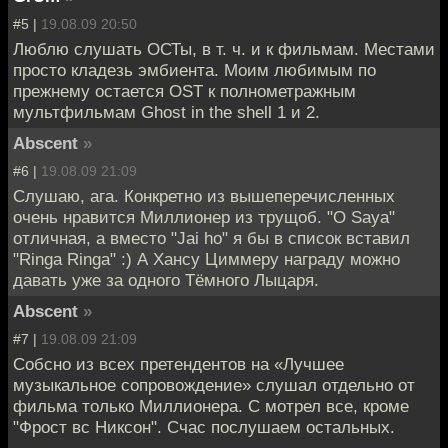
#5 |
19.08.09 20:50
Люблю слушать ОСТы, в т. ч. и к фильмам. Местами
просто кладезь эмбиента. Моим любимым по
прежнему остается OST к полнометражным
мультфильмам Ghost in the shell 1 и 2.
Abscent
»
#6 |
19.08.09 21:09
Слушаю, ага. Конкретно из вышеперечисленных
очень нравится Миллионер из трущоб. "O Saya"
отличная, а вместо "Jai ho" я бы в список вставил
"Ringa Ringa" :) А Хансу Циммеру награду можно
давать уже за одного Тёмного Лыцаря.
Abscent
»
#7 |
19.08.09 21:09
Собсно из всех претендентов на «Лучшее
музыкальное сопровождение» слушал отдельно от
фильма только Миллионера. С мотрел все, кроме
"Фрост вс Никсон". Счас послушаем остальных.