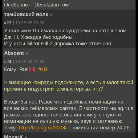
Особенно - "Desolation row".
тамбовский волк
»
#23 |
19.08.09 21:36
У фильмов Шьямалана саундтреки за авторством
Дж. Н. Ховарда бесподобны
И у игры Silent Hill 2 дорожка тоже отличная
Abscent
»
#24 |
19.08.09 21:36
Кому: Rus
[H]
,
#18
> знающие камрады подскажите, а есть аналог такой
премии в индустрии компьютерных игр?
Вроде бы нет. Разве что подобные номинации на
всяческих геймерских сайтах. В частности на ag.ru в
рамках ежегодного голосования присутствуют и
номинации на лучшую музыку, звук и заглавную
тему:
http://top.ag.ru/2008/
- номинации номер 24-26.
MonarX
»