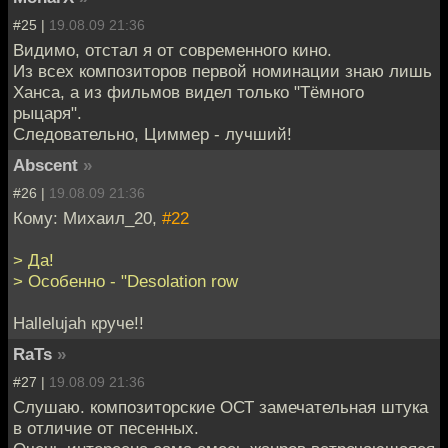
#25 |
19.08.09 21:36
Видимо, отстал я от современного кино.
Из всех композиторов первой номинации знаю лишь
Ханса, а из фильмов видел только "Тёмного
рыцаря".
Следовательно, Циммер - лучший!
Abscent
»
#26 |
19.08.09 21:36
Кому: Михаил_20,
#22
> Да!
> Особенно - "Desolation row
Hallelujah круче!!
RaTs
»
#27 |
19.08.09 21:36
Слушаю. композиторские ОСТ замечательная штука
в отличие от песенных.