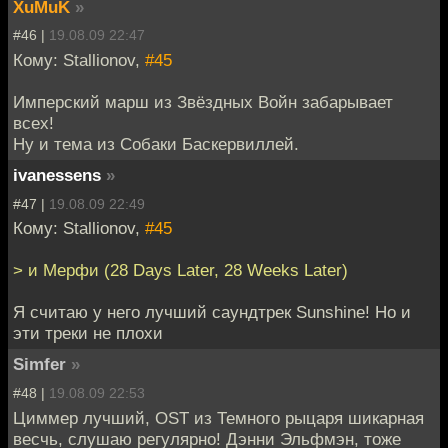
XuMuK
»
#46 |
19.08.09 22:47
Кому: Stallionov,
#45
Имперский марш из Звёздных Войн забарывает
всех!
Ну и тема из Собаки Баскервиллей.
ivanessens
»
#47 |
19.08.09 22:49
Кому: Stallionov,
#45
> и Мерфи (28 Days Later, 28 Weeks Later)
Я считаю у него лучший саундтрек Sunshine! Но и
эти треки не плохи
Simfer
»
#48 |
19.08.09 22:53
Циммер лучший, OST из Темного рыцаря шикарная
весчь, слушаю регулярно! Дэнни Эльфмэн, тоже