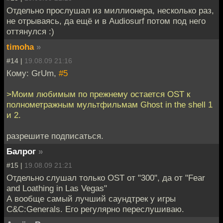
Отдельно прослушал из миллионера, несколько раз,
не отрываясь, да ещё и в Audiosurf потом под него
оттянулся :)
timoha
»
#14 |
19.08.09 21:16
Кому: GrUm,
#5
>Моим любимым по прежнему остается OST к
полнометражным мультфильмам Ghost in the shell 1
и 2.
разрешите подписаться.
Балрог
»
#15 |
19.08.09 21:21
Отдельно слушал только OST от "300", да от "Fear
and Loathing in Las Vegas"
А вообще самый лучший саундтрек у игры
C&C:Generals. Его регулярно переслушиваю.