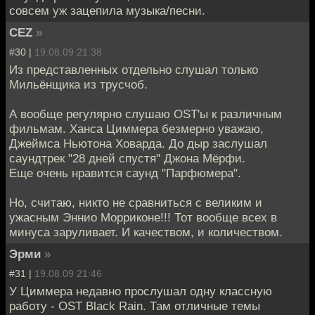
совсем уж зацепила музыка/песни.
CEZ
»
#30 |
19.08.09 21:38
Из представленных отдельно слушал только
Мильёнщика из трусчоб.
А вообще регулярно слушаю OST'ы к различным
фильмам. Ханса Циммера безмерно уважаю,
Джеймса Ньютона Ховарда. До дыр заслушал
саундтрек "28 дней спустя" Джона Мёрфи.
Еще очень нравится саунд "Парфюмера".
Но, считаю, никто не сравниться с великим и
ужасным Эннио Морриконе!!! Тот вообще всех в
минуса заруливает. И качеством, и количеством.
Эрми
»
#31 |
19.08.09 21:46
У Циммера недавно прослушал одну классную
работу - OST Black Rain. Там отличные темы