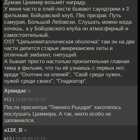
Думаю Циммер возьмёт награду.
У меня часто в плей-листе бывают саундтреки к 3
фильмам: Бойцовский клуб, Пёс призрак: Путь
самурая, Большой Лебовски. Слушать можно когда
хочешь, а у Бойцовского клуба он атмосферный и
самостоятельный.
OST "Цельнометаллическая оболочка" там он на две
части делится старые американские хиты и
отличный эмбиент, гнетущий.
А бывает просто настолько пронзительная главная
тема в фильме, что ты её узнаешь с первых нот,
вроде "Охотник на оленей", "Свой среди чужих,
чужой среди своих", "Гладиатор".
Арвидас
»
#12 |
19.08.09 21:13
После просмотра "Темного Рыцаря" захотелось
послушать Циммера. А так, никто особо не
запомнился.
a13X_B
»
#13 |
19.08.09 21:15