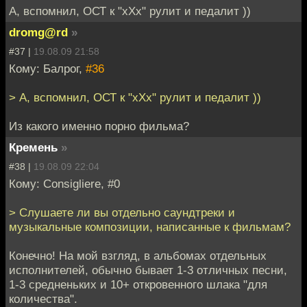
А, вспомнил, ОСТ к "хХх" рулит и педалит ))
dromg@rd
»
#37 |
19.08.09 21:58
Кому: Балрог,
#36
> А, вспомнил, ОСТ к "хХх" рулит и педалит ))
Из какого именно порно фильма?
Кремень
»
#38 |
19.08.09 22:04
Кому: Consigliere, #0
> Слушаете ли вы отдельно саундтреки и
музыкальные композиции, написанные к фильмам?
Конечно! На мой взгляд, в альбомах отдельных
исполнителей, обычно бывает 1-3 отличных песни,
1-3 средненьких и 10+ откровенного шлака "для
количества".