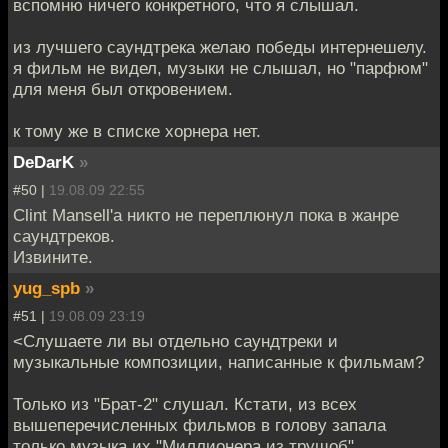
вспомню ничего конкретного, что я слышал.
из лучшего саундтрека желаю победы интернешелу.
я фильм не видел, музыки не слышал, но "парфюм"
для меня был откровением.
к тому же в списке хорнера нет.
DeDarK
»
#50 |
19.08.09 22:55
Clint Mansell'a никто не переплюнул пока в жанре
саундтреков.
Извините.
yug_spb
»
#51 |
19.08.09 23:19
<Слушаете ли вы отдельно саундтреки и
музыкальные композиции, написанные к фильмам?
Только из "Брат-2" слушал. Кстати, из всех
вышеперечисленных фильмов в голову запала
только музыка их "Миллионера из трущоб"