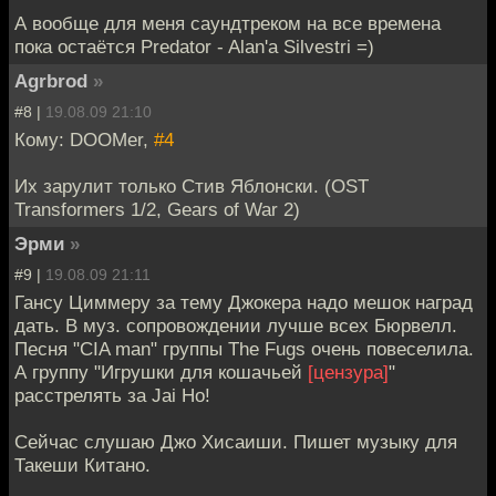
А вообще для меня саундтреком на все времена
пока остаётся Predator - Alan'a Silvestri =)
Agrbrod
»
#8 |
19.08.09 21:10
Кому: DOOMer,
#4
Их зарулит только Стив Яблонски. (OST
Transformers 1/2, Gears of War 2)
Эрми
»
#9 |
19.08.09 21:11
Гансу Циммеру за тему Джокера надо мешок наград
дать. В муз. сопровождении лучше всех Бюрвелл.
Песня "CIA man" группы The Fugs очень повеселила.
А группу "Игрушки для кошачьей
[цензура]
"
расстрелять за Jai Ho!
Сейчас слушаю Джо Хисаиши. Пишет музыку для
Такеши Китано.