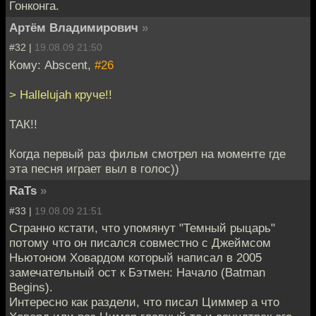
Гонконга.
Артём Владимирович
»
#32 |
19.08.09 21:50
Кому: Abscent,
#26
> Hallelujah круче!!
ТАК!!
Когда первый раз фильм смотрел на моменте где
эта песня играет выл в голос))
RaTs
»
#33 |
19.08.09 21:51
Странно кстати, что упомянут "Темный рыцарь"
потому что он писался совместно с Джеймсом
Ньютоном Ховардом который написал в 2005
замечательный ост к Бэтмен: Начало (Batman
Begins).
Интересно как раздели, что писал Циммер а что