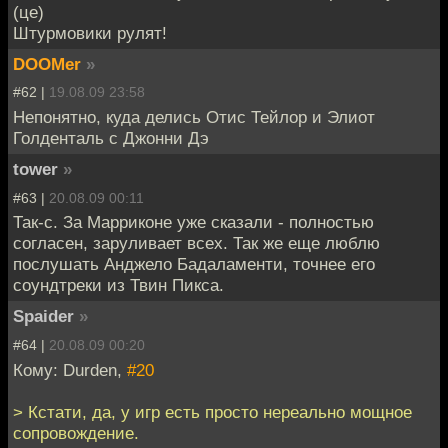
(це)
Штурмовики рулят!
DOOMer
»
#62 |
19.08.09 23:58
Непонятно, куда делись Отис Тейлор и Элиот
Голденталь с Джонни Дэ
tower
»
#63 |
20.08.09 00:11
Так-с. За Марриконе уже сказали - полностью
согласен, заруливает всех. Так же еще люблю
послушать Анджело Бадаламенти, точнее его
соундтреки из Твин Пикса.
Spaider
»
#64 |
20.08.09 00:20
Кому: Durden,
#20
> Кстати, да, у игр есть просто нереально мощное
сопровождение.