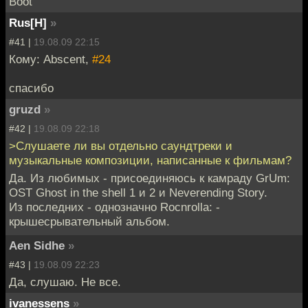
Boot"
Rus[H]
»
#41 |
19.08.09 22:15
Кому: Abscent,
#24
cпасибо
gruzd
»
#42 |
19.08.09 22:18
>Слушаете ли вы отдельно саундтреки и
музыкальные композиции, написанные к фильмам?
Да. Из любимых - присоединяюсь к камраду GrUm:
OST Ghost in the shell 1 и 2 и Neverending Story.
Из последних - однозначно Rocnrolla: -
крышесрывательный альбом.
Aen Sidhe
»
#43 |
19.08.09 22:23
Да, слушаю. Не все.
ivanessens
»