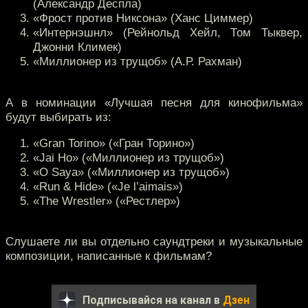
(Александр Деспла)
«Фрост против Никсона» (Ханс Циммер)
«Интернэшнл» (Рейнольд Хейл, Том Тыквер,
Джонни Климек)
«Миллионер из трущоб» (А.Р. Рахман)
А в номинации «Лучшая песня для кинофильма»
будут выбирать из:
«Gran Torino» («Гран Торино»)
«Jai Ho» («Миллионер из трущоб»)
«O Saya» («Миллионер из трущоб»)
«Run & Hide» («Je l’aimais»)
«The Wrestler» («Рестлер»)
Слушаете ли вы отдельно саундтреки и музыкальные
композиции, написанные к фильмам?
Подписывайся на канал в
Дзен