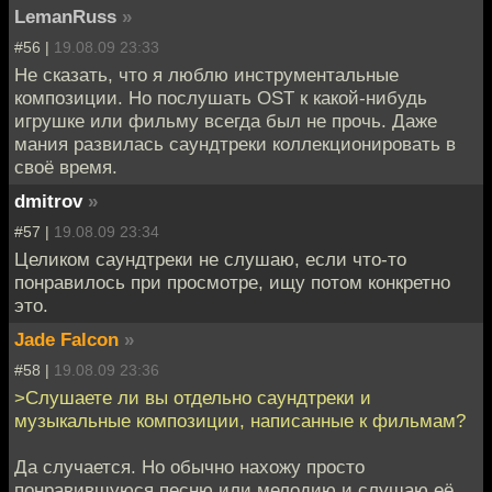
LemanRuss
»
#56 |
19.08.09 23:33
Не сказать, что я люблю инструментальные
композиции. Но послушать OST к какой-нибудь
игрушке или фильму всегда был не прочь. Даже
мания развилась саундтреки коллекционировать в
своё время.
dmitrov
»
#57 |
19.08.09 23:34
Целиком саундтреки не слушаю, если что-то
понравилось при просмотре, ищу потом конкретно
это.
Jade Falcon
»
#58 |
19.08.09 23:36
>Слушаете ли вы отдельно саундтреки и
музыкальные композиции, написанные к фильмам?
Да случается. Но обычно нахожу просто
понравившуюся песню или мелодию и слушаю её.