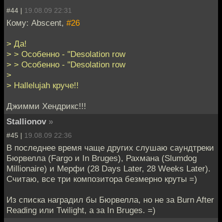
#44 |
19.08.09 22:31
Кому: Abscent,
#26
> Да!
> > Особенно - "Desolation row
> > Особенно - "Desolation row
>
> Hallelujah круче!!
Джимми Хендрикс!!!
Stallionov
»
#45 |
19.08.09 22:36
В последнее время чаще других слушаю саундтреки
Бюрвелла (Fargo и In Bruges), Рахмана (Slumdog
Millionaire) и Мерфи (28 Days Later, 28 Weeks Later).
Считаю, все три композитора безмерно круты =)
Из списка наградил бы Бюрвелла, но не за Burn After
Reading или Twilight, а за In Bruges. =)