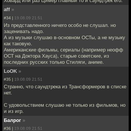
Ховард или раз Цимер главный то и саундтрек его.
aff
»
#34 |
19.08.09 21:51
Из представленного ничего особо не слушал. но
заценивать надо.
А из музыки слушаю в-основном ОСТы, а не музыку
как таковую.
Американские фильмы, сериалы (например неофф
ОСТ на Доктора Хауса), старые советские, из
последних русских только Стиляги, аниме.
LoOK
»
#35 |
19.08.09 21:51
Странно, что саундтрека из Трансформеров в списке
нет.
С удовольствием слушаю не только из фильмов, но
и из игр.
Балрог
»
#36 |
19.08.09 21:51