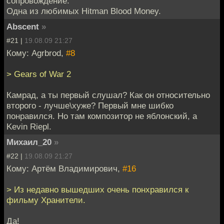
сопровождение.
Одна из любимых Hitman Blood Money.
Abscent
»
#21 |
19.08.09 21:27
Кому: Agrbrod,
#8
> Gears of War 2
Камрад, а ты первый слушал? Как он относительно
второго - лучше\хуже? Первый мне шибко
понравился. Но там композитор не яблонский, а
Kevin Riepl.
Михаил_20
»
#22 |
19.08.09 21:27
Кому: Артём Владимирович,
#16
> Из недавно вышедших очень понхравился к
фильму Хранители.
Да!