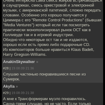
Очень интересна сама смесь жанров встречающаяся
в саундтреках, смесь оркестровой и электронной
музыки, с американской патетикой, сложно передать
словами. Особенно это хорошо получается у
Циммера с его "Remote Control Productions" (бывшая
"Media Ventures") который если так посмотреть
практически монополизировал рынок ОСТ как в
Голливуде так и в игровой индустрии.
Обидно что некоторые ост так и не издаются,
хорошо если есть промо либо подарочные CD.
Из композиторов больше нравиться Klaus Badelt,
Harry Gregson-Williams.
AnakinSkywalker
»
#28 |
19.08.09 21:36
Слушаю частенько понравившиеся песни из
Сумерок.
Akylla
»
#29 |
19.08.09 21:38
А мне к Трансформерам музло понравилось.
Саунд-треки слушаю, но не часто. Если только