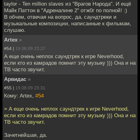
taylor - Ten million slaves из "Врагов Народа". И ещё
Майк Паттон в "Адреналине 2" отж0г по полной! :)
В обчем, отвечая на вопрос, да, саундтреки и
музыкальные композиции, написанные к фильмам,
слушаю.
Artex
»
#54 |
19.08.09 23:27
А еще очень неплох саундтрек к игре Neverhood,
если кто из камрадов помнит эту музыку ))) Она и на
ТВ часто звучит.
Арвидас
»
#55 |
19.08.09 23:31
Кому: Artex,
#54
> А еще очень неплох саундтрек к игре Neverhood,
если кто из камрадов помнит эту музыку ))) Она и на
ТВ часто звучит.
Зачетнейшая, да.