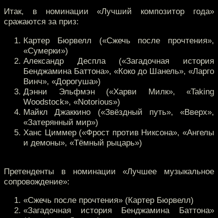
Итак, в номинации «Лучший композитор года»
сражаются за приз:
Картер Бюрвелл («Сжечь после прочтения»,
«Сумерки»)
Александр Деспла («Загадочная история
Бенджамина Баттона», «Коко до Шанель», «Ларго
Винч», «Дорогуша»)
Дэнни Эльфмэн («Харви Милк», «Taking
Woodstock», «Notorious»)
Майкл Джаккино («Звёздный путь», «Вверх»,
«Затерянный мир»)
Ханс Циммер («Фрост против Никсона», «Ангелы
и демоны», «Тёмный рыцарь»)
Претенденты в номинации «Лучшее музыкальное
сопровождение»:
«Сжечь после прочтения» (Картер Бюрвелл)
«Загадочная история Бенджамина Баттона»