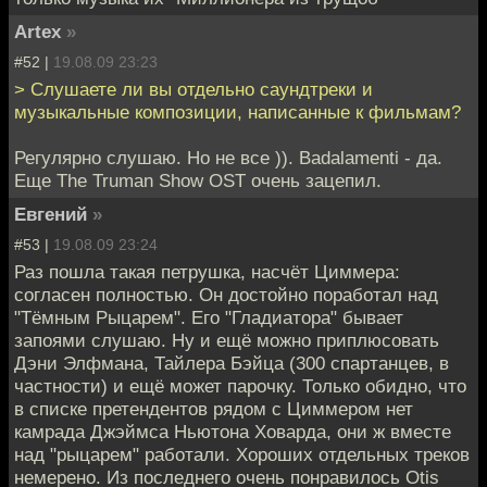
Artex
»
#52 |
19.08.09 23:23
> Слушаете ли вы отдельно саундтреки и
музыкальные композиции, написанные к фильмам?
Регулярно слушаю. Но не все )). Badalamenti - да.
Еще The Truman Show OST очень зацепил.
Евгений
»
#53 |
19.08.09 23:24
Раз пошла такая петрушка, насчёт Циммера:
согласен полностью. Он достойно поработал над
"Тёмным Рыцарем". Его "Гладиатора" бывает
запоями слушаю. Ну и ещё можно приплюсовать
Дэни Элфмана, Тайлера Бэйца (300 спартанцев, в
частности) и ещё может парочку. Только обидно, что
в списке претендентов рядом с Циммером нет
камрада Джэймса Ньютона Ховарда, они ж вместе
над "рыцарем" работали. Хороших отдельных треков
немерено. Из последнего очень понравилось Otis