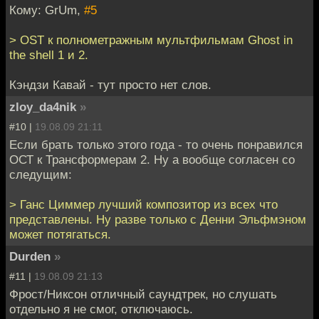
Кому: GrUm,
#5
> OST к полнометражным мультфильмам Ghost in
the shell 1 и 2.
Кэндзи Кавай - тут просто нет слов.
zloy_da4nik
»
#10 |
19.08.09 21:11
Если брать только этого года - то очень понравился
ОСТ к Трансформерам 2. Ну а вообще согласен со
следущим:
> Ганс Циммер лучший композитор из всех что
представлены. Ну разве только с Денни Эльфмэном
может потягаться.
Durden
»
#11 |
19.08.09 21:13
Фрост/Никсон отличный саундтрек, но слушать
отдельно я не смог, отключаюсь.