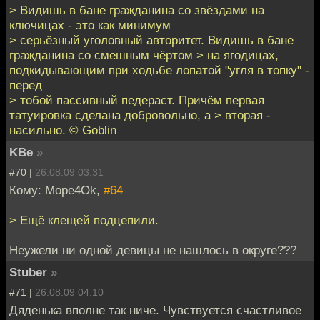
> Видишь в бане гражданина со звёздами на
ключицах - это как минимум
> серьёзный уголовный авторитет. Видишь в бане
гражданина со смешным чёртом > на ягодицах,
подкидывающим при ходьбе лопатой "угля в топку" -
перед
> тобой пассивный педераст. Причём первая
татуировка сделана добровольно, а > вторая -
насильно. © Goblin
KBe
»
#70 |
26.08.09 03:31
Кому: Mope4Ok,
#64
> Ещё клещей подцепили.
Неужели ни одной девицы не нашлось в округе???
Stuber
»
#71 |
26.08.09 04:10
Дяденька вполне так ниче. Чувствуется счастливое