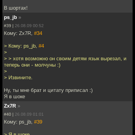
В шортах!
ps_jb
»
#39 |
26.08.09 00:52
Кому: Zx7R,
#34
> Кому: ps_jb,
#4
>
> > хотя возможно он своим детям язык вырезал, и
теперь они - молчуны :)
>
> Извините.
Ну, ты мне брат и цитату приписал :)
Я в шоке
Zx7R
»
#40 |
26.08.09 01:01
Кому: ps_jb,
#39
> Я в шоке