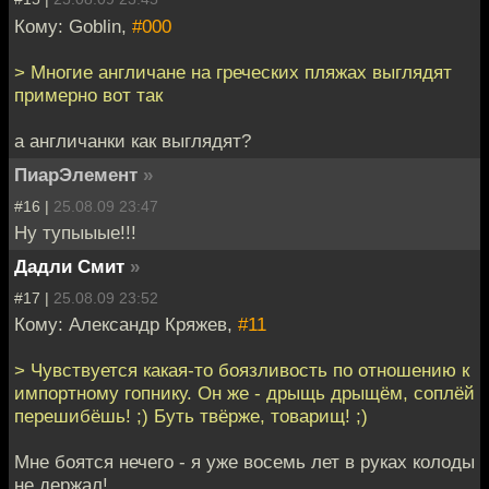
Кому: Goblin,
#000
> Многие англичане на греческих пляжах выглядят
примерно вот так
а англичанки как выглядят?
ПиарЭлемент
»
#16 |
25.08.09 23:47
Ну тупыыые!!!
Дадли Смит
»
#17 |
25.08.09 23:52
Кому: Александр Кряжев,
#11
> Чувствуется какая-то боязливость по отношению к
импортному гопнику. Он же - дрыщь дрыщём, соплёй
перешибёшь! ;) Буть твёрже, товарищ! ;)
Мне боятся нечего - я уже восемь лет в руках колоды
не держал!