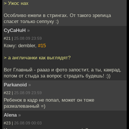
> Ужос нах
Особливо ежели в стрингах. От такого зрелица
спасет только сеппуку :)
CyCaHuH
»
#21 |
25.08.09 23:59
Кому: dembler,
#15
> а англичанки как выглядят?
Вот Главный - раааз и фото запостит, а ты, камрад,
потом от стыда за вопрос страдать будешь! :))
Parkanoid
»
#22 |
25.08.09 23:59
Ребенок в кадр не попал, может он тоже
размалеванный =)
Alena
»
#23 |
26.08.09 00:03