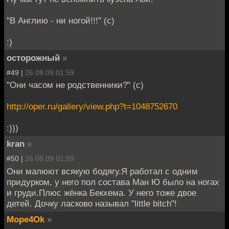
"В Англию - ни ногой!!!" (с)
:)
осторожный
»
#49 |
26.08.09 01:59
"Они часом не родственники?" (с)
http://oper.ru/gallery/view.php?t=1048752670
:)))
kran
»
#50 |
26.08.09 01:59
Они малюют всякую бодягу.Я работал с одним
придурком, у него пол состава Ман Ю было на ногах
и груди.Плюс жёнка Бекхема. У него тоже двое
детей. Дочку ласково называл "little bitch"!
Mope4Ok
»