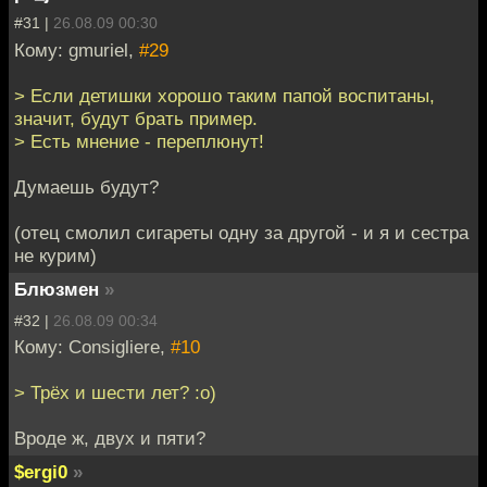
#31 |
26.08.09 00:30
Кому: gmuriel,
#29
> Если детишки хорошо таким папой воспитаны,
значит, будут брать пример.
> Есть мнение - переплюнут!
Думаешь будут?
(отец смолил сигареты одну за другой - и я и сестра
не курим)
Блюзмен
»
#32 |
26.08.09 00:34
Кому: Consigliere,
#10
> Трёх и шести лет? :o)
Вроде ж, двух и пяти?
$ergi0
»