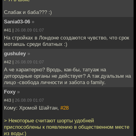
Слабак и баба??? :)
Sania03-06
»
#41 |
26.08.09 01:07
На стройках в Лондоне создаются чувство, что срок
мотаешь среди блатных :)
gushuley
»
#42 |
26.08.09 01:07
А че характерно? Вродь, как-бы, татуаж на
детородные органы не действует? А так дуальзьм на
лицо -свобода личности и забота о family.
Foxy
»
#43 |
26.08.09 01:07
Кому: Хромой Шайтан,
#28
> Некоторые считают шорты удобней
приспособлены к появлению в общественном месте
из воды:)