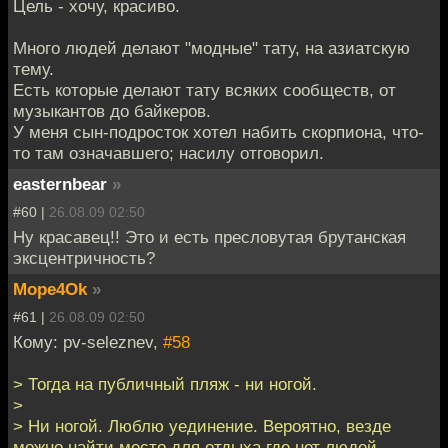
Цель - хочу, красиво.
Много людей делают "модные" тату, на азиатскую
тему.
Есть которые делают тату всяких сообществ, от
музыкантов до байкеров.
У меня сын-подросток хотел набить скорпиона, что-
то там означавшего; насилу отговорил.
easternbear
»
#60 |
26.08.09 02:50
Ну красавец!! Это и есть пресловутая брутанская
эксцентричность?
Mope4Ok
»
#61 |
26.08.09 02:50
Кому: pv-seleznev,
#58
> Тогда на публичный пляж - ни ногой.
>
> Ни ногой. Люблю уединение. Вероятно, везде
можно найти место для отдыха где нет людей.