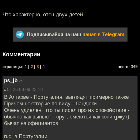
Что характерно, отец двух детей.
Подписывайся на наш
канал в Telegram
Комментарии
cтраницы: 1 |
2
|
3
|
4
всего: 349
ps_jb
»
#1 |
25.08.09 23:18
В Алгарве - Португалия, выглядят примерно также
Причем некоторые по виду - бандюки
Очень удивлен, что ты писал про их спокойствие -
обычно как выпьют - орут, смеются как кони (ржут),
бычат на официантов
п.с. в Португалии