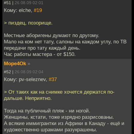
#51 |
26.08.09 02:01
Кому: elche,
#19
> пиздец, позорище.
Местные аборигены думают по другому.
Мало на ком нет тату, салоны на каждом углу, по ТВ
передачи про тату каждый день.
Час работы мастера - от $150.
Mope4Ok
»
#52 |
26.08.09 02:04
Кому: pv-seleznev,
#37
> От таких как на снимке хочется держатся по-
дальше. Неприятно.
Тогда на публичный пляж - ни ногой.
Женщины, кстати, тоже изрядно разрисованы.
А всякие иммигрантки из Африки в Канаду - ещё и
художественно шрамами разукрашены.