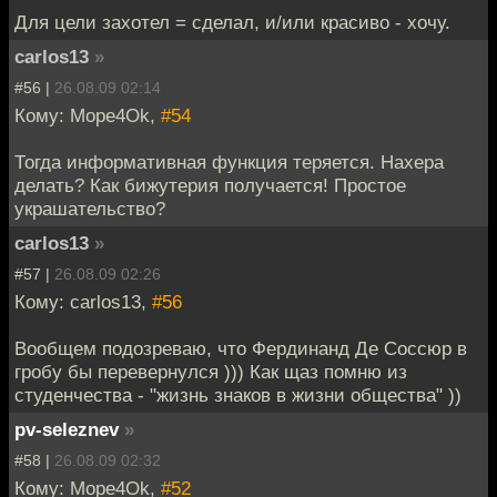
Для цели захотел = сделал, и/или красиво - хочу.
carlos13
»
#56 |
26.08.09 02:14
Кому: Mope4Ok,
#54
Тогда информативная функция теряется. Нахера
делать? Как бижутерия получается! Простое
украшательство?
carlos13
»
#57 |
26.08.09 02:26
Кому: carlos13,
#56
Вообщем подозреваю, что Фердинанд Де Соссюр в
гробу бы перевернулся ))) Как щаз помню из
студенчества - "жизнь знаков в жизни общества" ))
pv-seleznev
»
#58 |
26.08.09 02:32
Кому: Mope4Ok,
#52