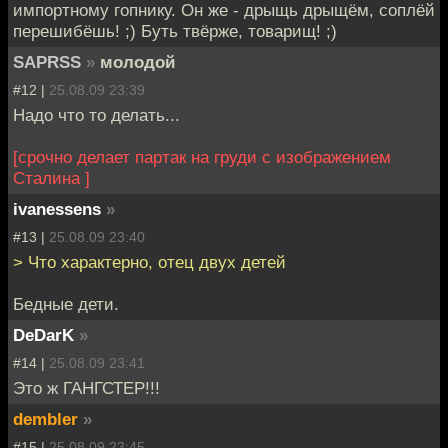
импортному гопнику. Он же - дрыщь дрыщём, соплёй
перешибёшь! ;) Буть твёрже, товарищ! ;)
SAPRSS
»
молодой
#12 |
25.08.09 23:39
Надо что то делать...
[срочно делает партак на груди с изображением
Сталина ]
ivanessens
»
#13 |
25.08.09 23:40
> Что характерно, отец двух детей
Бедные дети.
DeDarK
»
#14 |
25.08.09 23:41
Это ж ГАНГСТЕР!!!
dembler
»
#15 |
25.08.09 23:45