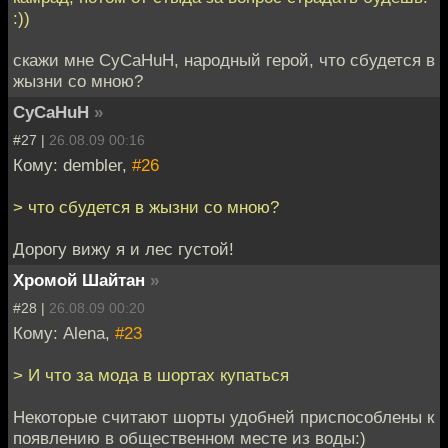
:))
скажи мне CyCaHuH, народный герой, что сбудется в
жызни со мною?
CyCaHuH
»
#27 |
26.08.09 00:16
Кому: dembler,
#26
> что сбудется в жызни со мною?
Дорогу вижу я и лес густой!
Хромой Шайтан
»
#28 |
26.08.09 00:20
Кому: Alena,
#23
> И что за мода в шортах купаться
Некоторые считают шорты удобней приспособлены к
появлению в общественном месте из воды:)