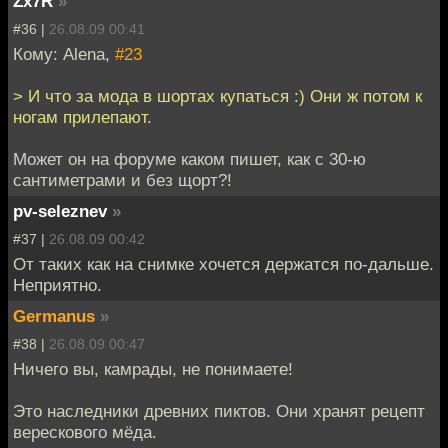
Zx7R
»
#36 |
26.08.09 00:41
Кому: Alena,
#23
> И что за мода в шортах купаться :) Они ж потом к
ногам прилепают.
Может он на форуме каком пишет, как с 30-ю
сантиметрами и без щорт?!
pv-seleznev
»
#37 |
26.08.09 00:42
От таких как на снимке хочется держатся по-дальше.
Неприятно.
Germanus
»
#38 |
26.08.09 00:47
Ничего вы, камрады, не понимаете!
Это наследники древних пиктов. Они хранят рецепт
верескового мёда.