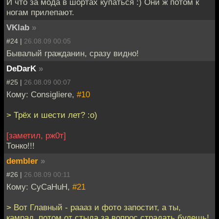
И что за мода в шортах купаться :) Они ж потом к
ногам прилепают.
VKlab
»
#24 |
26.08.09 00:05
Бывалый гражданин, сразу видно!
DeDarK
»
#25 |
26.08.09 00:07
Кому: Consigliere,
#10
> Трёх и шести лет? :o)
[заметил, рж0т]
Тонко!!!
dembler
»
#26 |
26.08.09 00:11
Кому: CyCaHuH,
#21
> Вот Главный - раааз и фото запостит, а ты,
камрад, потом от стыда за вопрос страдать будешь!