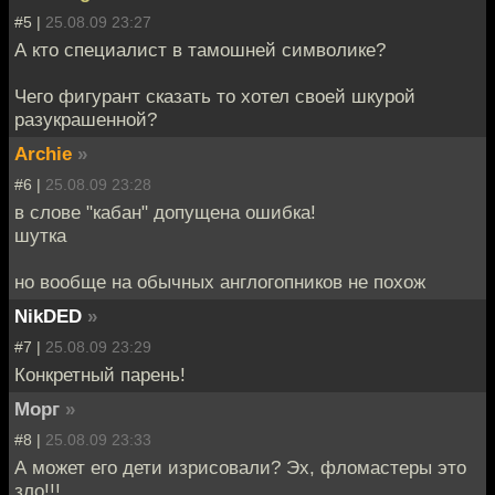
#5 |
25.08.09 23:27
А кто специалист в тамошней символике?
Чего фигурант сказать то хотел своей шкурой
разукрашенной?
Archie
»
#6 |
25.08.09 23:28
в слове "кабан" допущена ошибка!
шутка
но вообще на обычных англогопников не похож
NikDED
»
#7 |
25.08.09 23:29
Конкретный парень!
Морг
»
#8 |
25.08.09 23:33
А может его дети изрисовали? Эх, фломастеры это
зло!!!