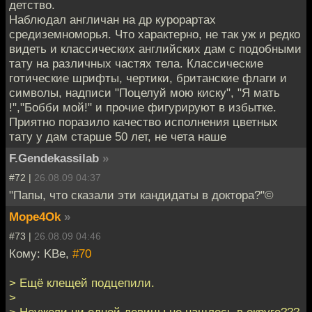
детство.
Наблюдал англичан на др курорартах
средиземноморья. Что характерно, не так уж и редко
видеть и классических английских дам с подобными
тату на различных частях тела. Классические
готические шрифты, чертики, британские флаги и
символы, надписи "Поцелуй мою киску", "Я мать
!","Бобби мой!" и прочие фигурируют в избытке.
Приятно поразило качество исполнения цветных
тату у дам старше 50 лет, не чета наше
F.Gendekassilab
»
#72 |
26.08.09 04:37
"Папы, что сказали эти кандидаты в доктора?"©
Mope4Ok
»
#73 |
26.08.09 04:46
Кому: KBe,
#70
> Ещё клещей подцепили.
>
> Неужели ни одной девицы не нашлось в округе???