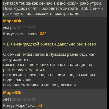
купатся так же как сейчас в кино хожу - рано утром.
Пока мудаки спят. Приходится хитрить чтоб с ними
разминутся во времени и пространстве.
Mope4Ok
»
#63 |
26.08.09 03:05
Кому: pv-seleznev,
#62
> В Ленинградской области давольно рек и озер
С семьёй этим летом в Лужском раёне отдыхал,
хочу заметить
грязно очень, во многих озёрах санстанция не
рекомендует купаться,
во многих запрещено, но людям пох, на машине к
воде приехали,
покупались заодно и машину помыли.
Mope4Ok
»
#64 |
26.08.09 03:05
Кому: Mope4Ok,
#63