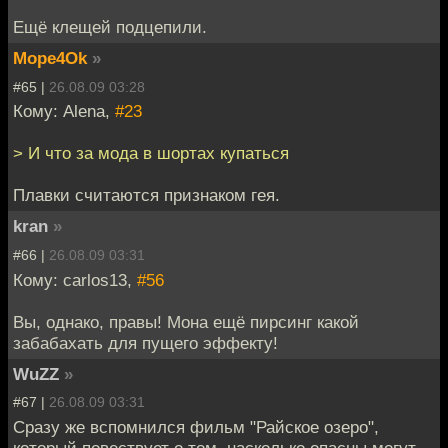
Ещё клещей подцепили.
Mope4Ok
»
#65 |
26.08.09 03:28
Кому: Alena,
#23
> И что за мода в шортах купаться
Плавки считаются признаком гея.
kran
»
#66 |
26.08.09 03:31
Кому: carlos13,
#56
Вы, однако, правы! Мона ещё пирсинг какой
забабахать для пущего эффекту!
WuZZ
»
#67 |
26.08.09 03:31
Сразу же вспомнился фильм "Райское озеро",
который повествует о том, насколько опасны могут