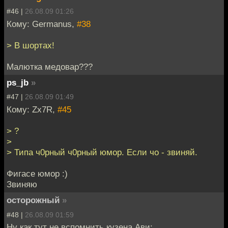
#46 |
26.08.09 01:26
Кому: Germanus,
#38
> В шортах!
Малютка медовар???
ps_jb
»
#47 |
26.08.09 01:49
Кому: Zx7R,
#45
> ?
>
> Типа ч0рный ч0рный юмор. Если чо - звиняй.
Фигасе юмор :)
Звиняю
осторожный
»
#48 |
26.08.09 01:59
Ну как тут не вспомнить кузена Ави: