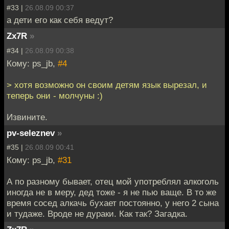
#33 |
26.08.09 00:37
а дети его как себя ведут?
Zx7R
»
#34 |
26.08.09 00:38
Кому: ps_jb,
#4
> хотя возможно он своим детям язык вырезал, и
теперь они - молчуны :)
Извините.
pv-seleznev
»
#35 |
26.08.09 00:41
Кому: ps_jb,
#31
А по разному бывает, отец мой употреблял алкоголь
иногда не в меру, дед тоже - я не пью ваще. В то же
время сосед алкачь бухает постоянно, у него 2 сына
и тудаже. Вроде не дураки. Как так? Загадка.