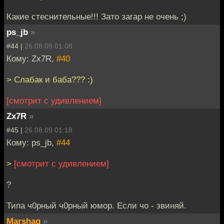
Какие стеснительные!!! Зато загар не очень ;)
ps_jb
»
#44 |
26.08.09 01:08
Кому: Zx7R,
#40
> Слабак и баба??? :)
[смотрит с удивлением]
Zx7R
»
#45 |
26.08.09 01:18
Кому: ps_jb,
#44
>
[смотрит с удивлением]
?
Типа ч0рный ч0рный юмор. Если чо - звиняй.
Marshag
»