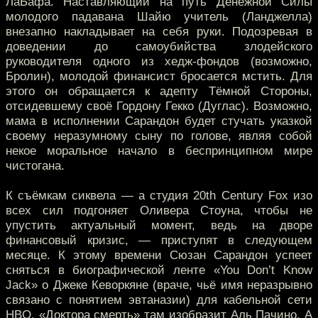
ЛаБафа. Наставляющий на путь Денежной Силы
молодого падавана Шайю учитель (Ланджелла)
внезапно накладывает на себя руки. Подозревая в
доведении до самоубийства злодейского
руководителя одного из хедж-фондов (возможно,
Бролин), молодой финансист бросается мстить. Для
этого он обращается к адепту Тёмной Стороны,
отсидевшему своё Гордону Гекко (Дуглас). Возможно,
мама в исполнении Сарандон будет стучать указкой
своему неразумному сыну по голове, являя собой
некое моральное начало в беспринципном мире
чистогана.
К съёмкам сиквела — а студия 20th Century Fox изо
всех сил подгоняет Оливера Стоуна, чтобы не
упустить актуальный момент, ведь на дворе
финансовый кризис, — приступят в следующем
месяце. К этому времени Сюзан Сарандон успеет
сняться в биографической ленте «You Don’t Know
Jack» о Джеке Кеворкяне (враче, чьё имя неразрывно
связано с понятием эвтаназии) для кабельной сети
HBO. «Доктора смерть» там изобразит Аль Пачино. А