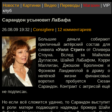
Новости
|
Картинки
|
Видео
|
Переводы
|
Магазин
|
VIP
клуб
Сарандон усыновит ЛаБафа
26.08.09 19:32
|
Consigliere
|
12 комментариев
Большие деньги собирают
приличный актёрский состав для
сиквела
«Уолл Стрит»
от Оливера
Стоуна. Вслед за Майклом
Дугласом, Шайей ЛаБафом, Кэрри
Маллиган, Джошом Бролином и
Фрэнком Ланджеллой в драму о
нелёгкой жизни финансовых
воротил пробуется Сюзан
Сарандон. Контракт с актрисой ещё
не подписан.
Но если всё сложится удачно, то Сарандон выступит
в роли матери подающего надежды брокера Шайи