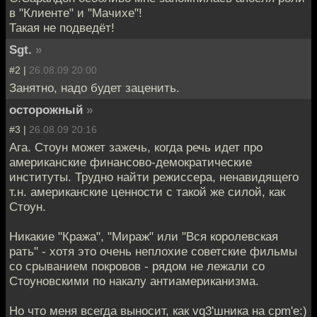
в "Клиенте" и "Мачихе"!
Такая не подведёт!
Sgt.
»
#2 |
26.08.09 20:00
Занятно, надо будет заценить.
осторожный
»
#3 |
26.08.09 20:16
Ага. Стоун может зажечь, когда речь идет про
американские финансово-демократические
институты. Трудно найти режиссера, ненавидящего
т.н. американские ценности с такой же силой, как
Стоун.
Никакие "Кража", "Мираж" или "Вся королевская
рать" - хотя это очень неплохие советские фильмы
со срыванием покровов - рядом не лежали со
Стоуновскими по накалу антиамериканизма.
Но что меня всегда выносит, как vq3'шника на cpm'е:)