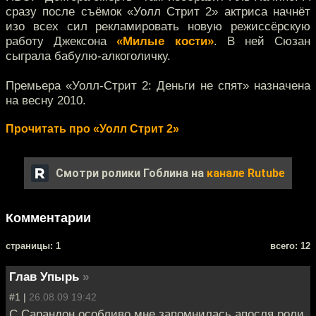
сразу после съёмок «Уолл Стрит 2» актриса начнёт
изо всех сил рекламировать новую режиссёрскую
работу Джексона
«Милые кости»
. В ней Сюзан
сыграла бабулю-алкоголичку.
Премьера «Уолл-Стрит 2: Деньги не спят» назначена
на весну 2010.
Прочитать про «Уолл Стрит 2»
Смотри ролики Гоблина на
канале Rutube
Комментарии
cтраницы: 1
всего: 12
Глав Упырь
»
#1 |
26.08.09 19:42
С.Сарандон особливо мне запомнилась апосля роли