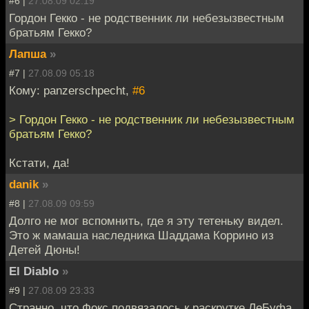
#6 |
27.08.09 02:19
Гордон Гекко - не родственник ли небезызвестным
братьям Гекко?
Лапша
»
#7 |
27.08.09 05:18
Кому: panzerschpecht,
#6
> Гордон Гекко - не родственник ли небезызвестным
братьям Гекко?
Кстати, да!
danik
»
#8 |
27.08.09 09:59
Долго не мог вспомнить, где я эту тетеньку видел.
Это ж мамаша наследника Шаддама Коррино из
Детей Дюны!
El Diablo
»
#9 |
27.08.09 23:33
Странно, что Фокс подвязалось к раскрутке ЛеБуфа.