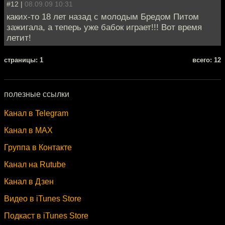
#12 |
08.09.09 10:31
каких-то 18 лет назад с молодым Бредом Питом
зажигала, а теперь уже бабок играет!!! Вот время
летит!
cтраницы: 1
всего: 12
полезные ссылки
Канал в Telegram
Канал в MAX
Группа в Контакте
Канал на Rutube
Канал в Дзен
Видео в iTunes Store
Подкаст в iTunes Store