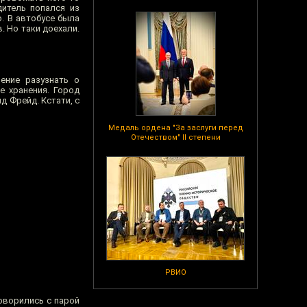
дитель попался из
. В автобусе была
 Но таки доехали.
ение разузнать о
е хранения. Город
д Фрейд. Кстати, с
Медаль ордена "За заслуги перед
Отечеством" II степени
РВИО
оворились с парой