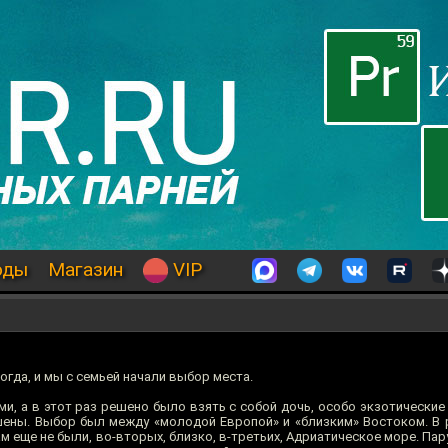
оды
Магазин
VIP
и
огда, и мы с семьей начали выбор места.
и, а в этот раз решено было взять с собой дочь, особо экзотические
шены. Выбор был между «молодой Европой» и «близким» Востоком. В 
м еще не были, во-вторых, близко, в-третьих, Адриатическое море. Пар