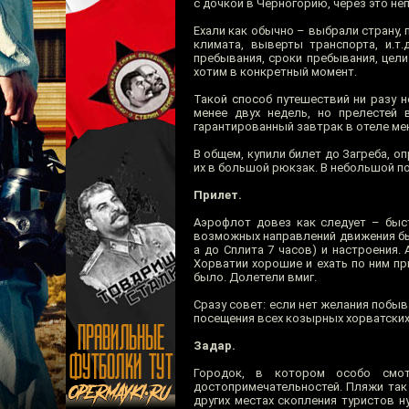
с дочкой в Черногорию, через это н
Ехали как обычно – выбрали страну, 
климата, выверты транспорта, и.т.
пребывания, сроки пребывания, цели
хотим в конкретный момент.
Такой способ путешествий ни разу не
менее двух недель, но прелестей
гарантированный завтрак в отеле ме
В общем, купили билет до Загреба, о
их в большой рюкзак. В небольшой по
Прилет.
Аэрофлот довез как следует – быст
возможных направлений движения был
а до Сплита 7 часов) и настроения.
Хорватии хорошие и ехать по ним при
было. Долетели вмиг.
Сразу совет: если нет желания побыв
посещения всех козырных хорватских
Задар.
Городок, в котором особо смот
достопримечательностей. Пляжи так 
других местах скопления туристов н