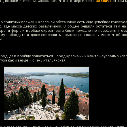
к. Доехали – вышли. Оказалось, что это деревенька
Заблаче
. И там 
мо приятных пляжей и классной обстановки есть еще целебное грязево
, где масса детских развлечений. В общем решили остаться там на
зеро, и форт, и вообще окрестности были немедленно посещены и о
ому побродить и даже совершить прыжок со скалы в море, чтоб по
ы.
ород, да и вообще пошататься. Город красивый и как-то неуловимо «свой
тура как и везде – очень итальянская.