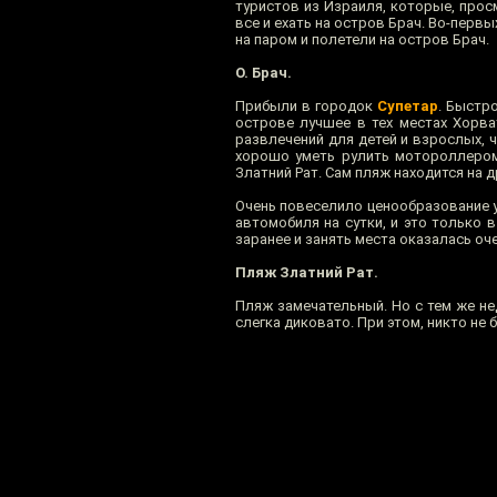
туристов из Израиля, которые, прос
все и ехать на остров Брач. Во-перв
на паром и полетели на остров Брач.
О. Брач.
Прибыли в городок
Супетар
. Быстр
острове лучшее в тех местах Хорва
развлечений для детей и взрослых, 
хорошо уметь рулить мотороллером 
Златний Рат. Сам пляж находится на 
Очень повеселило ценообразование у
автомобиля на сутки, и это только 
заранее и занять места оказалась оче
Пляж Златний Рат.
Пляж замечательный. Но с тем же н
слегка диковато. При этом, никто не 