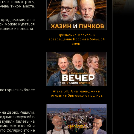
ать и посмотреть,
чень тихом месте,
город съездили, на
ной можно купаться
вались и полезли.
Признание Меркель и
возвращение России в большой
спорт
, которые наиболее
Атака БПЛА на Геленджик и
открытие Ормузского пролива
о на двоих. Решили,
водных экскурсий в
же купили билеты на
комплекс отелей и
что Солярис это не