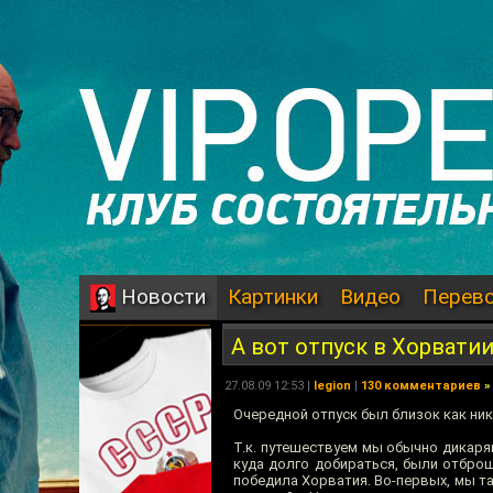
Картинки
Видео
Перев
Новости
А вот отпуск в Хорвати
27.08.09 12:53 |
legion
|
130 комментариев
»
Очередной отпуск был близок как ник
Т.к. путешествуем мы обычно дикарям
куда долго добираться, были отбро
победила Хорватия. Во-первых, мы та