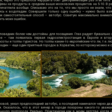
, через это пришлось нарушить обет декофеинизации раз этак пять. 
Цены на продукты в среднем выше московских процентов на 5-10. В р
впечатлила вообще. Списываю это на то, что мы просто не знали, что
ись к водопадам. Совершили только одну ошибку – нужно было взя
ли самостоятельный способ – автобус. Советую максимально внимат
ить моих ошибок.
поведник более чем достойны для посещения. Глаз радует буквально в
ое – там появилась первая гидроэлектростанция в Европе и втор
соты и толпы туристов. Но толпы какие-то европейские что ли, т.е. лю
арадин — еще один приятный городок в Хорватии, по которому можно и 
ловой, уехал предпоследний автобус, а последний намечался через два
 Оказалось, что в этот вечер в городе похороны какого-то уважа
ышло полгорода. Реально. Практически как в моем детстве, когда 