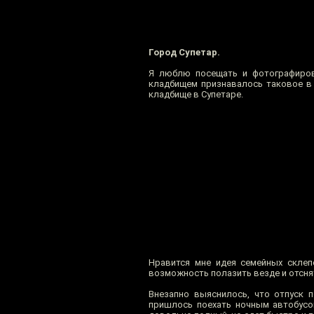
Город Супетар.
Я люблю посещать и фотографиров
кладбищем признавалось таковое в 
кладбище в Супетаре.
Нравится мне идея семейных склеп
возможность полазить везде и отсня
Внезапно выяснилось, что отпуск п
пришлось поехать ночным автобусо