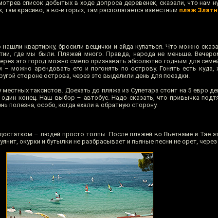
мотрев список добытых в ходе допроса деревенек, сказали, что нам н
ых, там красиво, а во-вторых, там располагается известный
пляж Златн
о нашли квартирку, бросили вещички и айда купаться. Что можно сказ
тии, где мы были. Пляжей много. Правда, народа не меньше. Вечер
через это город можно смело признавать абсолютно годным для семей
– можно арендовать его и погонять по острову. Гонять есть куда, 
другой стороне острова, через это выделили день для поездки.
 местных таксистов. Доехать до пляжа из Супетара стоит на 5 евро д
в один конец. Наш выбор – автобус. Надо сказать, что привычка подт
нь полезна, особо, когда ехали в обратную сторону.
едостатком – людей просто толпы. После пляжей во Вьетнаме и Тае э
буянит, окурки и бутылки не разбрасывает и пьяные песни не орет, через