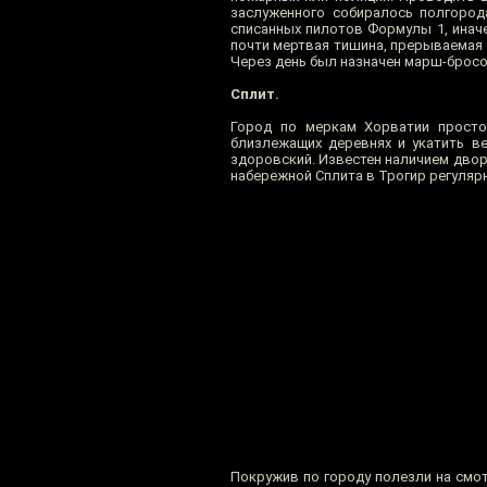
заслуженного собиралось полгорода
списанных пилотов Формулы 1, иначе
почти мертвая тишина, прерываемая 
Через день был назначен марш-бросок
Сплит.
Город по меркам Хорватии просто
близлежащих деревнях и укатить ве
здоровский. Известен наличием дво
набережной Сплита в Трогир регуляр
Покружив по городу полезли на смот