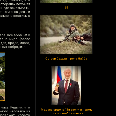
Надо сказать, что
есторанах похожая
 и где заказывать.
65
ть авто на день и
ельно отнестись к
се. Все вообще! К
ая в мире (после
дей, вроде, много,
стоит побродить.
Остров Сахалин, река Найба
 часа. Решили, что
Медаль ордена "За заслуги перед
емого человека из
Отечеством" II степени
провожать кого-то