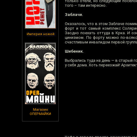
только отели, но следующий посело
того – там интересно.
Заблаче.
Оказалось, что в этом Заблаче поми
форт и тот самый комплекс Солярис
Заодно поехать оттуда в Крка. И о
Империя ножей
цинизмом. По форту можно по-всяк
счастливым инвалидом первой групп
Шибеник.
Выбрались туда на день — в старый г
у себя дома. Хоть переезжай! Архитек
Магазин
ОПЕРМАЙКИ