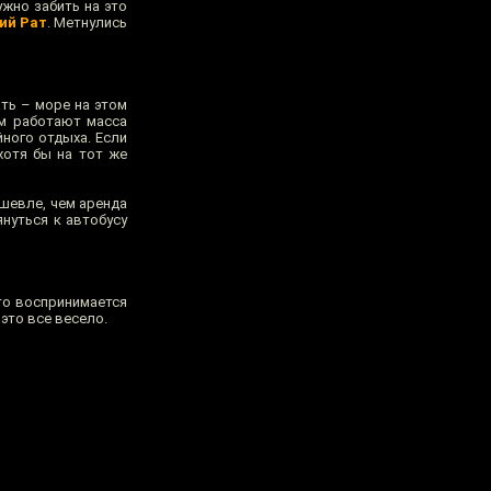
ужно забить на это
ий Рат
. Метнулись
ать – море на этом
ом работают масса
ного отдыха. Если
хотя бы на тот же
ешевле, чем аренда
януться к автобусу
то воспринимается
 это все весело.