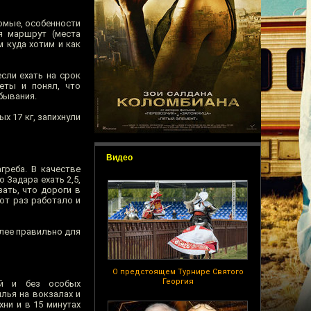
комые, особенности
ся маршрут (места
м куда хотим и как
если ехать на срок
еты и понял, что
бывания.
х 17 кг, запихнули
Видео
греба. В качестве
Задара ехать 2,5,
ать, что дороги в
тот раз работало и
олее правильно для
О предстоящем Турнире Святого
Георгия
ой и без особых
лья на вокзалах и
хни и в 15 минутах