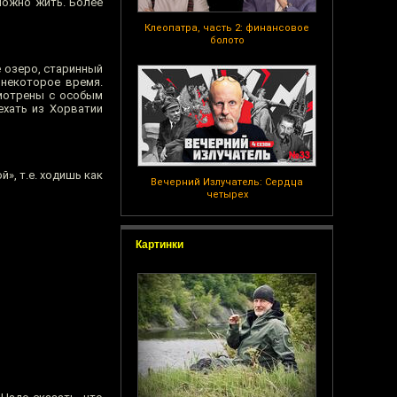
можно жить. Более
Клеопатра, часть 2: финансовое
болото
е озеро, старинный
 некоторое время.
смотрены с особым
ехать из Хорватии
», т.е. ходишь как
Вечерний Излучатель: Сердца
четырех
Картинки