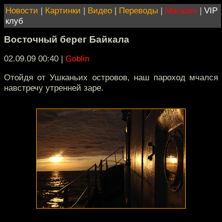
Новости
|
Картинки
|
Видео
|
Переводы
|
Магазин
|
VIP
клуб
Восточный берег Байкала
02.09.09 00:40
|
Goblin
Отойдя от Ушканьих островов, наш пароход мчался
навстречу утренней заре.