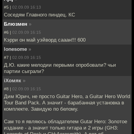
#5 |
02.09.09 16:13
Соседям Главного пиндец. КС
Блюзмен
»
#6 |
02.09.09 16:15
Кэрри он май уэйворд сааан!!! 600
lonesome
»
#7 |
02.09.09 16:15
Д.Ю. какие мелодии первыми опробовали? чьи
партии сыграли?
iХомяк
»
#8 |
02.09.09 16:15
Дим Юрич, не просто Guitar Hero, а Guitar Hero World
Tour Band Pack. А значит - барабанная установка в
комплекте. Завидую по белому.
Сам то я являюсь обладателем Gutar Hero: Золотое
издание - а значит только гитара и 2 игры (GH3:
Legends of Rock и GH:Aerosmith). А вот об