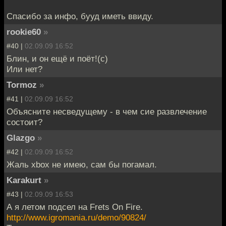
Спасибо за инфо, бууд иметь ввиду.
rookie60
»
#40 |
02.09.09 16:52
Блин, и он ещё и поёт!(с)
Или нет?
Tormoz
»
#41 |
02.09.09 16:52
Объясните несведущему - в чем сие развлечение
состоит?
Glazgo
»
#42 |
02.09.09 16:52
Жаль xbox не имею, сам бы погамал.
Karakurt
»
#43 |
02.09.09 16:53
А я летом подсел на Frets On Fire.
http://www.igromania.ru/demo/90824/