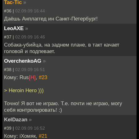
Tac-Tic
»
#36 |
02.09.09 16:44
Даёшь Анплаггед ин Санкт-Петербург!
LeoAXE
»
#37 |
02.09.09 16:46
Собака-убийца, на заднем плане, в такт качает
головой и подпевает.
OverchenkoAG
»
#38 |
02.09.09 16:51
Кому: Rus
[H]
,
#23
> Heroin Hero )))
Точно! Я вот не играю. Т.е. почти не играю, могу
себя контролировать! :)
KelDazan
»
#39 |
02.09.09 16:52
Кому: iХомяк,
#21