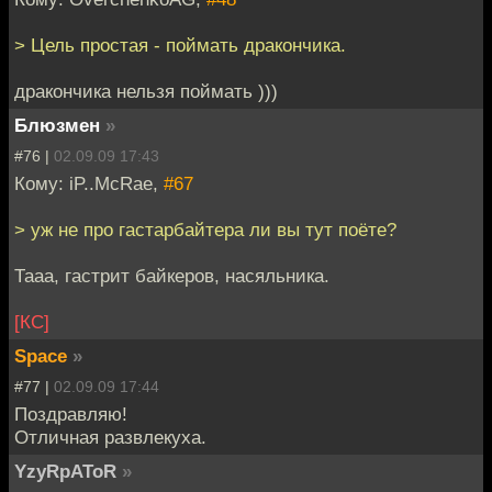
> Цель простая - поймать дракончика.
дракончика нельзя поймать )))
Блюзмен
»
#76 |
02.09.09 17:43
Кому: iP..McRae,
#67
> уж не про гастарбайтера ли вы тут поёте?
Тааа, гастрит байкеров, насяльника.
[КС]
Space
»
#77 |
02.09.09 17:44
Поздравляю!
Отличная развлекуха.
YzyRpAToR
»