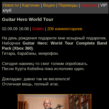
Новости
|
Картинки
|
Видео
|
Переводы
|
Магазин
|
VIP
клуб
Guitar Hero World Tour
02.09.09 16:08
|
Goblin
|
206 комментариев
На день рождения подарили мне козырный подарочек.
Наборчик
Guitar Hero: World Tour Complete Band
Pack (Xbox 360)
.
Гитара, барабаны, микрофон.
Сегодня наконец-то смог толком опробовать.
Песни Курта Кобейна пока исполняю один.
Докладаю: давно так не веселился!
Отличная вещь, полный атас.