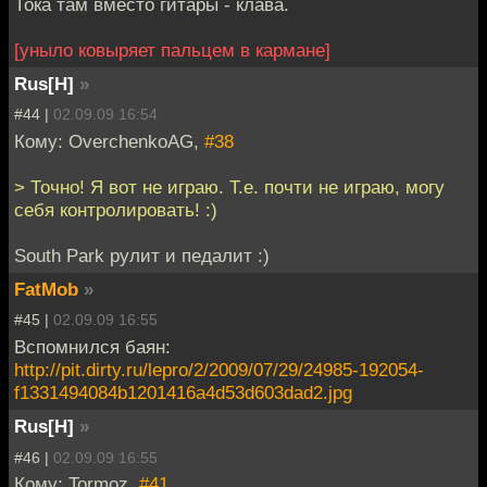
Тока там вместо гитары - клава.
[уныло ковыряет пальцем в кармане]
Rus[H]
»
#44 |
02.09.09 16:54
Кому: OverchenkoAG,
#38
> Точно! Я вот не играю. Т.е. почти не играю, могу
себя контролировать! :)
South Park рулит и педалит :)
FatMob
»
#45 |
02.09.09 16:55
Вспомнился баян:
http://pit.dirty.ru/lepro/2/2009/07/29/24985-192054-
f1331494084b1201416a4d53d603dad2.jpg
Rus[H]
»
#46 |
02.09.09 16:55
Кому: Tormoz,
#41