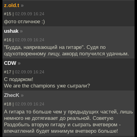
z.old.t
»
#15 |
02.09.09 16:24
фото отличное :)
ushak
»
#16 |
02.09.09 16:24
"Будда, наяривающий на гитаре". Судя по
одухотворенному лицу, аккорд получился удачным.
CDW
»
#17 |
02.09.09 16:24
С подарком!
We are the champions уже сыграли?
ZhecK
»
#18 |
02.09.09 16:24
А гитара то больше чем у предыдущих частей, лишь
немного не дотягивает до реальной. Советую
Раздобыть вторую гитару и сыграть вчетвером -
впечатлений будет минимум вчетверо больше!