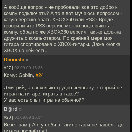
А вообще вопрос - не пробовали все это добро к
компу подключать? А то я вот мучаюсь вопросом -
какую версию брать XBOX360 или PS3? Вроде
говорили что PS3 версию можно подключить к
компу, обратно же XBOX360 версия так же должна
дружить с компьютером. По крайней мере моя
гитара спортирована с XBOX-гитары. Даже кнопка
XBOX на ней есть.
Dennisle
»
#27 |
02.09.09 16:33
Кому: Goblin,
#24
Дмитрий, а насколько трудно человеку, который не
играл на гитаре, играть в такое?
У вас есть опыт игры на обычной?
B@rd
»
#28 |
02.09.09 16:34
Везёт вам:( А я у себя в Тагиле так и не нашёл, где
гитара продаётся:(