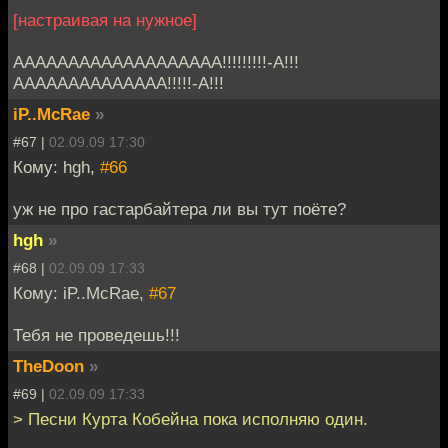
[настраивая на нужное]
ААААААААААААААААААА!!!!!!!!!-А!!!
АААААААААААААА!!!!!-А!!!
iP..McRae
»
#67 |
02.09.09 17:30
Кому: hgh,
#66
уж не про гастарбайтера ли вы тут поёте?
hgh
»
#68 |
02.09.09 17:33
Кому: iP..McRae,
#67
Тебя не проведешь!!!
TheDoon
»
#69 |
02.09.09 17:33
> Песни Курта Кобейна пока исполняю один.