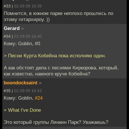
#33 |
02.09.09 16:39
Помнится, в южном парке неплохо прошлись по
этому гитархироу. ))
Gerard
»
#34 |
02.09.09 16:40
Кому: Goblin, #0
> Песни Курта Кобейна пока исполняю один.
А как обстоят дела с песнями Киркорова, который,
как известно, намного круче Кобейна?
boondocksaint
»
#35 |
02.09.09 16:43
Кому: Goblin,
#24
> What I've Done
Это который группы Линкин Парк? Уважаешь?