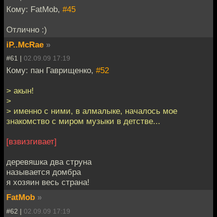
Кому: FatMob,
#45
Отлично :)
iP..McRae
»
#61 |
02.09.09 17:19
Кому: пан Гаврищенко,
#52
> акын!
>
> именно с ними, в алмалыке, началось мое
знакомство с миром музыки в детстве...
[взвизгивает]
деревяшка два струна
называется домбра
я хозяин весь страна!
FatMob
»
#62 |
02.09.09 17:19