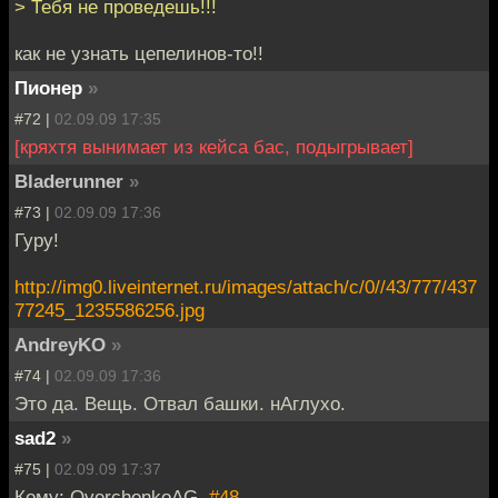
> Тебя не проведешь!!!
как не узнать цепелинов-то!!
Пионер
»
#72 |
02.09.09 17:35
[кряхтя вынимает из кейса бас, подыгрывает]
Bladerunner
»
#73 |
02.09.09 17:36
Гуру!
http://img0.liveinternet.ru/images/attach/c/0//43/777/437
77245_1235586256.jpg
AndreyKO
»
#74 |
02.09.09 17:36
Это да. Вещь. Отвал башки. нАглухо.
sad2
»
#75 |
02.09.09 17:37
Кому: OverchenkoAG,
#48