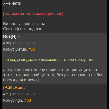
Уже нет!!!
[жалесным голосом подпевает]
Ви паст аппон зе стэа
Спок оф воз энд вэн
Rus[H]
»
#70 |
02.09.09 17:34
Кому: Defua,
#53
> а когда медиатор покажешь, то она сразу твоя!
а если уселок к члену привязать и протащить по
хате - так она вообще того, без разговоров, в любое
время дня и ночи )
iP..McRae
»
#71 |
02.09.09 17:34
Кому: hgh,
#68