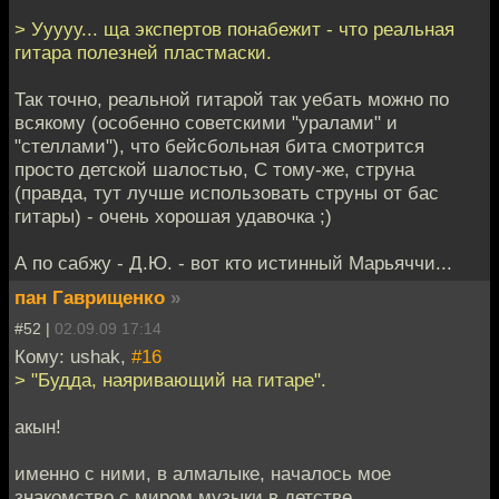
> Ууууу... ща экспертов понабежит - что реальная
гитара полезней пластмаски.
Так точно, реальной гитарой так уебать можно по
всякому (особенно советскими "уралами" и
"стеллами"), что бейсбольная бита смотрится
просто детской шалостью, С тому-же, струна
(правда, тут лучше использовать струны от бас
гитары) - очень хорошая удавочка ;)
А по сабжу - Д.Ю. - вот кто истинный Марьяччи...
пан Гаврищенко
»
#52 |
02.09.09 17:14
Кому: ushak,
#16
> "Будда, наяривающий на гитаре".
акын!
именно с ними, в алмалыке, началось мое
знакомство с миром музыки в детстве...