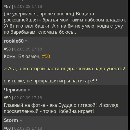
#57 |
02.09.09 17:18
(не удержался, пролез вперёд) Вещица
роскошнейшая - братья мои таким набором владеют.
Улёт и отвал башки. А я на ём не умею; когда стучу
по барабанам, сломать боюсь...
rookie60
»
#58 |
02.09.09 17:18
Кому: Блюзмен,
#50
> Ага, а во второй части от дракончика надо убегать!
опять же, не прекращая игры на гитаре!!!
Черкизон
»
#59 |
02.09.09 17:18
Главный на фотке - ака Будда с гитарой! И взгляд
просветленный - точно Кобейна играет!
Storm
»
#60 |
02.09.09 17:18