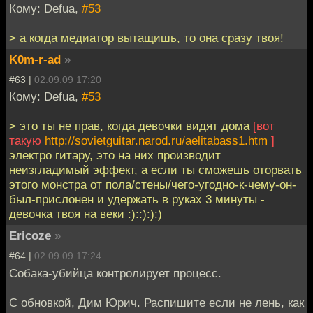
Кому: Defua,
#53
> а когда медиатор вытащишь, то она сразу твоя!
K0m-r-ad
»
#63 |
02.09.09 17:20
Кому: Defua,
#53
> это ты не прав, когда девочки видят дома
[вот
такую
http://sovietguitar.narod.ru/aelitabass1.htm
]
электро гитару, это на них производит
неизгладимый эффект, а если ты сможешь оторвать
этого монстра от пола/стены/чего-угодно-к-чему-он-
был-прислонен и удержать в руках 3 минуты -
девочка твоя на веки :)::):):)
Ericoze
»
#64 |
02.09.09 17:24
Собака-убийца контролирует процесс.
С обновкой, Дим Юрич. Распишите если не лень, как