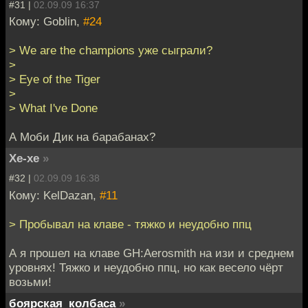
#31 |
02.09.09 16:37
Кому: Goblin,
#24
> We are the champions уже сыграли?
>
> Eye of the Tiger
>
> What I've Done
А Моби Дик на барабанах?
Хе-хе
»
#32 |
02.09.09 16:38
Кому: KelDazan,
#11
> Пробывал на клаве - тяжко и неудобно ппц
А я прошел на клаве GH:Aerosmith на изи и среднем
уровнях! Тяжко и неудобно ппц, но как весело чёрт
возьми!
боярская_колбаса
»