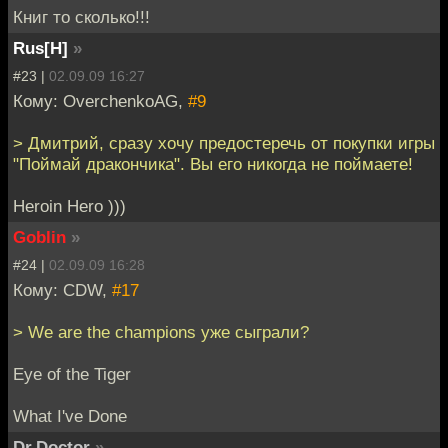
Книг то сколько!!!
Rus[H]
»
#23 |
02.09.09 16:27
Кому: OverchenkoAG,
#9
> Дмитрий, сразу хочу предостеречь от покупки игры
"Поймай дракончика". Вы его никогда не поймаете!
Heroin Hero )))
Goblin
»
#24 |
02.09.09 16:28
Кому: CDW,
#17
> We are the champions уже сыграли?
Eye of the Tiger
What I've Done
Dr.Doctor
»