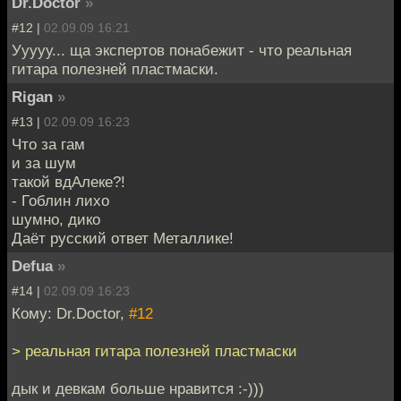
Dr.Doctor
»
#12 |
02.09.09 16:21
Ууууу... ща экспертов понабежит - что реальная
гитара полезней пластмаски.
Rigan
»
#13 |
02.09.09 16:23
Что за гам
и за шум
такой вдАлеке?!
- Гоблин лихо
шумно, дико
Даёт русский ответ Металлике!
Defua
»
#14 |
02.09.09 16:23
Кому: Dr.Doctor,
#12
> реальная гитара полезней пластмаски
дык и девкам больше нравится :-)))