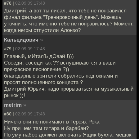
#78 |
02.09.09 17:48
Дмитрий, а вот ты писал, что тебе не понравился
финал фильма "Тренировочный день". Можешь
уточнить, что именно тебе не понравилось? Момент,
когда негры отпустили Алонзо?
Кальцидович
»
#79 |
02.09.09 17:48
Главный, мИталЪ дОвай !)))
Соседи, соседи как ?? вслушиваются в ваши
прекрасное песнопение ?))
благодарные зрители собрались под окнами и
просят полноценного концерта ?
Дмитрий Юрьич, надо прорываться на музыкальный
рынок ))!
metrim
»
#80 |
02.09.09 17:48
Ничего они не понимают в Героях Рока
Ну при чем там гитара и барабан?
По уму набор должен включать Ящик бухла, мешок