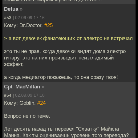
Defua
»
#53 |
02.09.09 17:16
Кому: Dr.Doctor,
#25
> а вот девочек фанатеющих от электро не встречал
это ты не прав, когда девочки видят дома электро
гитару, это на них производит неизгладимый
эффект,
а когда медиатор покажешь, то она сразу твоя!
Cpt_MacMillan
»
#54 |
02.09.09 17:18
Кому: Goblin,
#24
Вопрос не по теме.
Лет десять назад ты перевел "Схватку" Майкла
Манна. Как ты оцениваешь уровень того перевода?