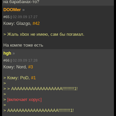
на барабанах-то?
DOOMer
»
#65 |
02.09.09 17:27
Кому: Glazgo,
#42
> Жаль xbox не имею, сам бы погамал.
На компе тоже есть
hgh
»
#66 |
02.09.09 17:28
Кому: Nord,
#3
> Кому: PoD,
#1
>
> > АААААААААААААААААА!!!!!!!!!1!
>
>
[включает хорус]
>
> АААААААААААААААААА!!!!!!!!!1!