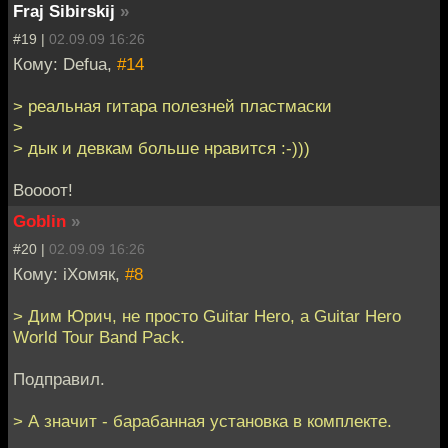
Fraj Sibirskij
»
#19 |
02.09.09 16:26
Кому: Defua,
#14
> реальная гитара полезней пластмаски
>
> дык и девкам больше нравится :-)))
Воооот!
Goblin
»
#20 |
02.09.09 16:26
Кому: iХомяк,
#8
> Дим Юрич, не просто Guitar Hero, а Guitar Hero
World Tour Band Pack.
Подправил.
> А значит - барабанная установка в комплекте.