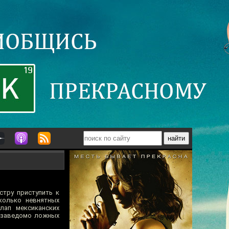
тру приступить к
сколько невнятных
лап мексиканских
ы заведомо ложных