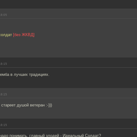
18:05
 солдат
[без ЖКВД]
18:15
ремба в лучших традициях.
18:15
стареет душой ветеран :-)))
18:15
 надо понимать, главный злодей - Идеальный Солдат?