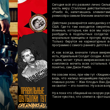
Сегодня всё это развеял лично Силь
весть миру. Сталлоне действительн
«Рэмбо 4», напитавшись элементам
режиссёра самым близким аналогом 
Действие развернётся неподалёку от
США. Где-то там находится секрет
Военные, которые, как все мы хоро
разбудить в подопытных солдатах 
моральные принципы и прочую ерунд
Только берутся не карикатурные 
программе с самого раннего детства
И, как всегда, вначале тупые амер
есть, Идеальный Солдат создан. А по
с цепи, мочит тупых американских во
комплекса мочить всех остальных. 
понятно, сам Джон Рэмбо.
Не совсем ясно, при чём тут «Хищник
ведь, что налицо мощнейшие паралле
главных ролях — Жан Клодыч Ван-Дам
не светит — это понятно. Ну а все в
Ну а пока что сбацаный на скорую ру
Такое чувство, что слепил в «фотош