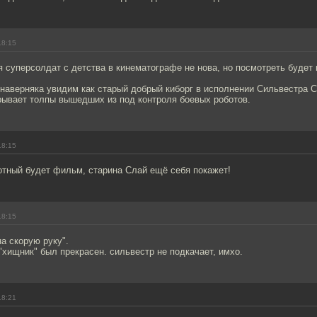
18:15
суперсолдат с детства в кинематографе не нова, но посмотреть будет 
 наверняка увидим как старый добрый киборг в исполнении Сильвестра 
рывает толпы вышедших из под контроля боевых роботов.
18:15
отный будет фильм, старина Слай ещё себя покажет!
18:15
на скорую руку".
, "хищник" был прекрасен. сильвестр не подкачает, имхо.
18:21