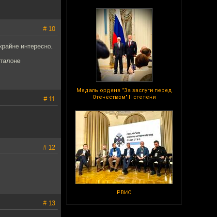
# 10
крайне интересно.
Сталоне
Медаль ордена "За заслуги перед
Отечеством" II степени
# 11
# 12
РВИО
# 13