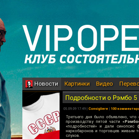
Картинки
Видео
Перев
Новости
Подробности о Рэмбо 5
05.09.09 17:49 |
Consigliere
|
100 комментар
Третьего дня было объявлено, что с
производству пятой части
«Рэмбо
«подробностей» и дали синопсис 
наркобаронов и торговцев живым т
слухов.