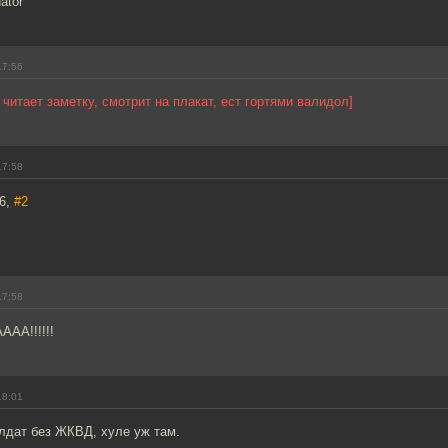
ator
17:56
 читает заметку, смотрит на плакат, ест гортями валидол]
17:58
86,
#2
17:58
АА!!!!!!
18:01
лдат без ЖКВД, хуле уж там.