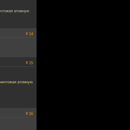
ничтожая атомную
# 14
# 15
уничтожая атомную
# 16