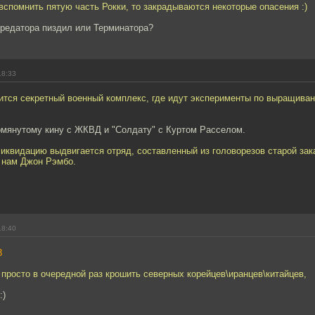
вспомнить пятую часть Рокки, то закрадываются некоторые опасения :)
Предатора пиздил или Терминатора?
18:33
дится секретный военный комплекс, где идут эксперименты по выращив
мянутому кину с ЖКВД и "Солдату" с Куртом Расселом.
ликвидацию выдвигается отряд, составленный из головорезов старой зак
 нам Джон Рэмбо.
18:40
3
просто в очередной раз крошить северных корейцев\иранцев\китайцев,
:)