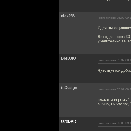
alex256
отправлено 05.09.09 
Идея выращивания 
Лет эдак через 30
убедительно заба
BbIDJlO
отправлено 05.09.09 
Чувствуется добр
inDesign
отправлено 05.09.09 
плакат и впрямь "
а кино, ну что же
taroBAR
отправлено 05.09.09 