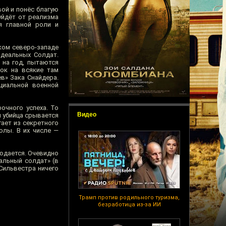
ой и понёс благую
уйдёт от реализма
я главной роли и
ком северо-западе
Идеальных Солдат.
 на год, пытаются
ок на всякие там
в» Зака Снайдера.
циальной военной
очного успеха. То
Видео
й убийца срывается
гает из секретного
олы. В их числе —
людается. Очевидно
альный солдат» (в
 Сильвестра ничего
Трамп против родильного туризма,
безработица из-за ИИ