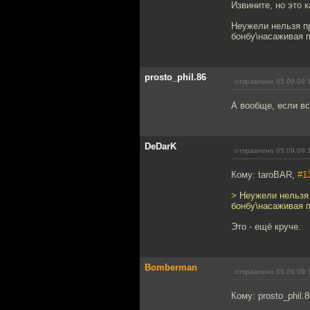
Извините, но это к
Неужели нельзя пр
бонбу\насаживая 
prosto_phil.86
отправлено 05.09.09 
А вообще, если вс
DeDarK
отправлено 05.09.09 
Кому: taroBAR,
#1
> Неужели нельзя 
бонбу\насаживая 
Это - ещё круче.
Bomberman
отправлено 05.09.09 
Кому: prosto_phil.