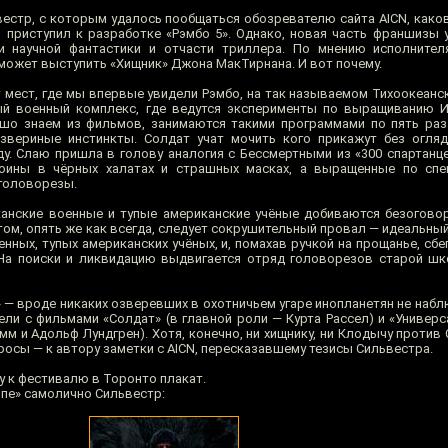
вестр, с которым удалось пообщаться обозревателю сайта AICN, каков
о приступил к разработке «Рэмбо 5». Однако, новая часть франшизы 
и научной фантастики и отчасти триллера. По мнению исполнител
может выступить «Хищник» Джона МакТирнана. И вот почему.
 мест, где мы впервые увидели Рэмбо, на так называемом Тихоокеанс
ный военный комплекс, где ведутся эксперименты по выращиванию 
шо знаем из фильмов, занимаются такими программами по пять раз
звериные инстинкты. Солдат учат мочить кого прикажут без огляд
у. Слаю пришла в голову аналогия с Бессмертными из «300 спартанце
воины в чёрных халатах и страшных масках, а выращенные по спе
 головорезы.
иканские военные и тупые американские учёные добиваются безоговор
том, опять же как всегда, следует сокрушительный провал — идеальны
енных, тупых американских учёных, и, помахав ручкой на прощанье, сбе
На поиски и ликвидацию выдвигается отряд головорезов старой шк
» — вроде никаких озверевших в охотничьем угаре инопланетян не наб
ли с фильмами «Солдат» (в главной роли — Курта Рассел) и «Универс
м и Адольф Лундгрен). Хотя, конечно, ни хищнику, ни Клодычу против
опросы — к автору заметки с AICN, пересказавшему тезисы Сильвестра.
ку к фестивалю в Торонто плакат.
опе» самолично Сильвестр: