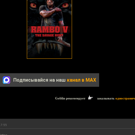
Подписывайся на наш
канал в MAX
Goblin рекомендует
заказывать
одностранич
17:55