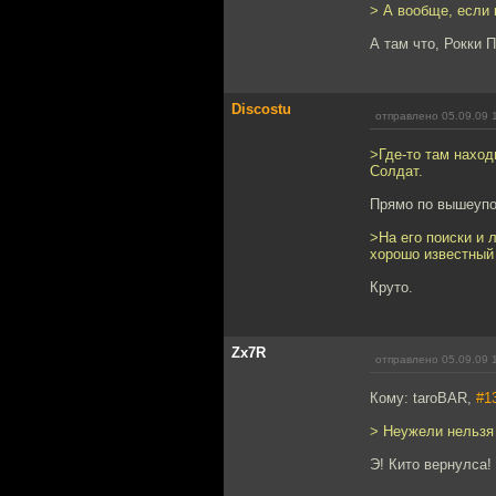
> А вообще, если 
А там что, Рокки 
Discostu
отправлено 05.09.09 
>Где-то там нахо
Солдат.
Прямо по вышеупо
>На его поиски и 
хорошо известный
Круто.
Zx7R
отправлено 05.09.09 
Кому: taroBAR,
#1
> Неужели нельзя 
Э! Кито вернулса! 