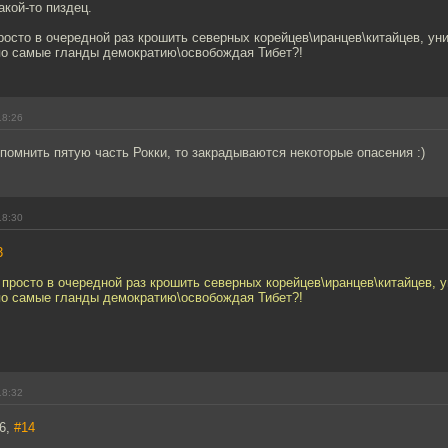
акой-то пиздец.
осто в очередной раз крошить северных корейцев\иранцев\китайцев, у
по самые гланды демократию\освобождая Тибет?!
18:26
помнить пятую часть Рокки, то закрадываются некоторые опасения :)
18:30
3
просто в очередной раз крошить северных корейцев\иранцев\китайцев, 
по самые гланды демократию\освобождая Тибет?!
18:32
86,
#14