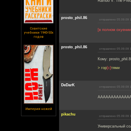
Rambo V: The Pred
prosto_phil.86
отправлено 05.09.09 
Советские
[в полном охуении
учебники 1940-50х
годов
prosto_phil.86
отправлено 05.09.09 
Кому: prosto_phil.
> гор
[с]
тями
DeDarK
отправлено 05.09.09 
АААААААААААААА
Империя ножей
pikachu
отправлено 05.09.09 
Универсальный со