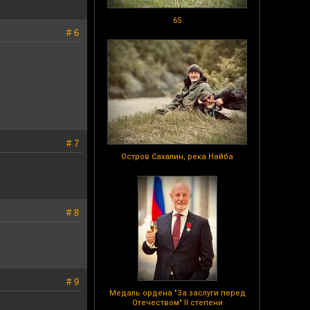
65
# 6
# 7
Остров Сахалин, река Найба
# 8
# 9
Медаль ордена "За заслуги перед
Отечеством" II степени