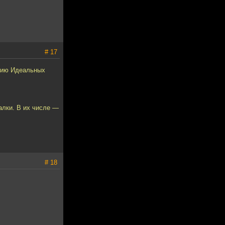
# 17
анию Идеальных
алки. В их числе —
# 18