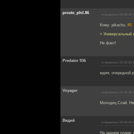
prosto_phil.86
отправлено 05.09.09 
Кому: pikachu,
#5
> Универсальный
Не факт!
Predator 936
отправлено 05.09.09 
мдяя, очередной 
Voyager
отправлено 05.09.09 
Молодец Слай. Не 
Видий
отправлено 05.09.09 
На заднем плане,