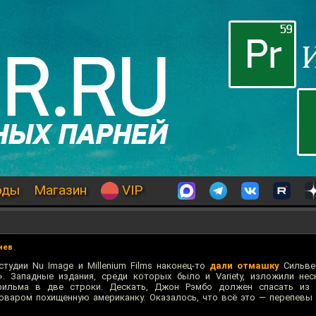
оды
Магазин
VIP
иев
тудии Nu Image и Millenium Films наконец-то
дали отмашку
Сильвес
»
. Западные издания, среди которых было и Variety, изложили не
фильма в две строки. Дескать, Джон Рэмбо должен спасать из 
оваром похищенную американку. Оказалось, что всё это — перепев