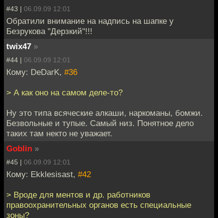
#43 |
06.09.09 12:01
Обратили внимание на надпись на шапке у
Безрукова "Дерзкий"!!!
twix47
»
#44 |
06.09.09 12:01
Кому: DeDarK,
#36
> А как оно на самом деле-то?
Ну это типа всяческие алкаши, наркоманы, бомжи.
Безвольные и тупые. Самый низ. Понятное дело
таких там некто не уважает.
Goblin
»
#45 |
06.09.09 12:01
Кому: Ekklesisast,
#42
> Вроде для ментов и др. работников
правоохранительных органов есть специальные
зоны?