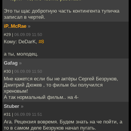
Это ты щас добротную часть контингента тупичка
записал в чертей.
iP..McRae
»
#29 |
06.09.09 11:50
Кому: DeDarK,
#8
а ты, молодец.
Gafag
»
#30 |
06.09.09 11:50
Мне кажется если бы не актёры Сергей Безруков,
Дмитрий Дюжев , то фильм бы получился
хреновым!
А так нормальный фильм.. на 4-
Stuber
»
#31 |
06.09.09 11:51
Ага. Рецензия вовремя. Будем знать на че пойти, а
то в самом деле Безруков начал пугать.