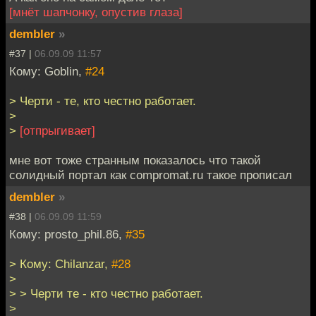
[мнёт шапчонку, опустив глаза]
dembler
»
#37 |
06.09.09 11:57
Кому: Goblin,
#24
> Черти - те, кто честно работает.
>
>
[отпрыгивает]
мне вот тоже странным показалось что такой
солидный портал как compromat.ru такое прописал
dembler
»
#38 |
06.09.09 11:59
Кому: prosto_phil.86,
#35
> Кому: Chilanzar,
#28
>
> > Черти те - кто честно работает.
>