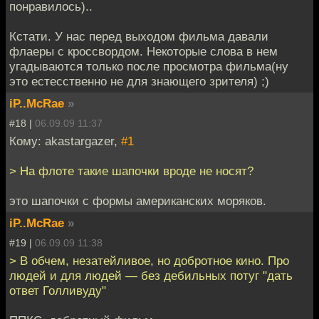
понравилось)..
Кстати. У нас перед выходом фильма давали
флаеры с кроссвордом. Некоторые слова в нем
угадываются только после просмотра фильма(ну
это естесственно не для знающего зрителя) ;)
iP..McRae
»
#18 |
06.09.09 11:37
Кому: akastargazer,
#1
> На флоте такие шапочки вроде не носят?
это шапочки с формы американских моряков.
iP..McRae
»
#19 |
06.09.09 11:38
> В обчем, незатейливое, но добротное кино. Про
людей и для людей — без дебильных потуг "дать
ответ Голливуду"