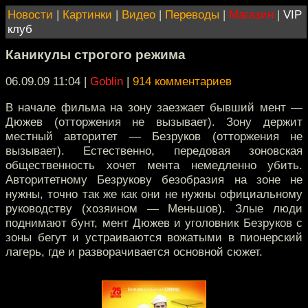
Новости
|
Картинки
|
Видео
|
Переводы
|
Магазин
|
VIP
клуб
Каникулы строгого режима
06.09.09 11:04
|
Goblin
|
914 комментариев
В начале фильма на зону заезжает бывший мент —
Дюжев (отторжения не вызывает). Зону держит
местный авторитет — Безруков (отторжения не
вызывает). Естественно, передовая зоновская
общественность хочет мента немедленно убить.
Авторитетному Безрукову безобразия на зоне не
нужны, точно так же как они не нужны официальному
руководству (хозяином — Меньшов). Злые люди
поднимают бунт, мент Дюжев и уголовник Безруков с
зоны бегут и устраиваются вожатыми в пионерский
лагерь, где и разворачивается основной сюжет.