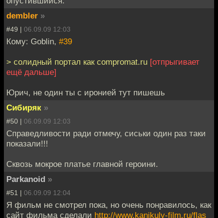
опустившийся.
dembler
»
#49 |
06.09.09 12:03
Кому: Goblin,
#39
> солидный портал как compromat.ru
[отпрыгивает
ещё дальше]
Юрич, не один ты с иронией тут пишешь
Сибиряк
»
#50 |
06.09.09 12:03
Справедливости ради отмечу, сиськи один раз таки
показали!!!
Сквозь мокрое платье главной героини.
Parkanoid
»
#51 |
06.09.09 12:04
Я фильм не смотрел пока, но очень понравилось, как
сайт фильма сделали
http://www.kanikuly-film.ru/flas