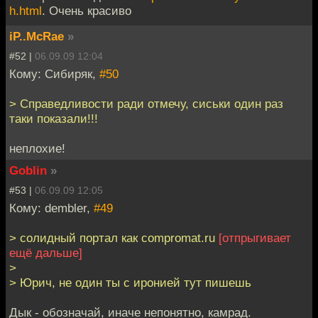
h.html
. Очень красиво
iP..McRae
»
#52 |
06.09.09 12:04
Кому: Сибиряк,
#50
> Справедливости ради отмечу, сиськи один раз
таки показали!!!
неплохие!
Goblin
»
#53 |
06.09.09 12:05
Кому: dembler,
#49
> солидный портал как compromat.ru
[отпрыгивает
ещё дальше]
>
> Юрич, не один ты с иронией тут пишешь
Дык - обозначай, иначе непонятно, камрад.