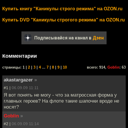
Купить книгу "Каникулы строго режима" на OZON.ru
Купить DVD "Каникулы строгого режима" на OZON.ru
Подписывайся на канал в
Дзен
Комментарии
cтраницы: 1 |
2
|
3
|
4
...
7
|
8
|
9
|
10
всего: 914,
Goblin
: 63
akastargazer
»
#1 |
06.09.09 11:11
Я вот понять не могу - что за матросская форма у
главных героев? На флоте такие шапочки вроде не
носят?
Goblin
»
#2 |
06.09.09 11:14