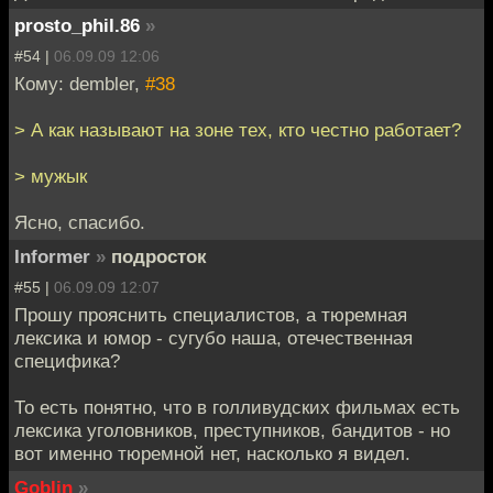
prosto_phil.86
»
#54 |
06.09.09 12:06
Кому: dembler,
#38
> А как называют на зоне тех, кто честно работает?
> мужык
Ясно, спасибо.
Informer
»
подросток
#55 |
06.09.09 12:07
Прошу прояснить специалистов, а тюремная
лексика и юмор - сугубо наша, отечественная
специфика?
То есть понятно, что в голливудских фильмах есть
лексика уголовников, преступников, бандитов - но
вот именно тюремной нет, насколько я видел.
Goblin
»