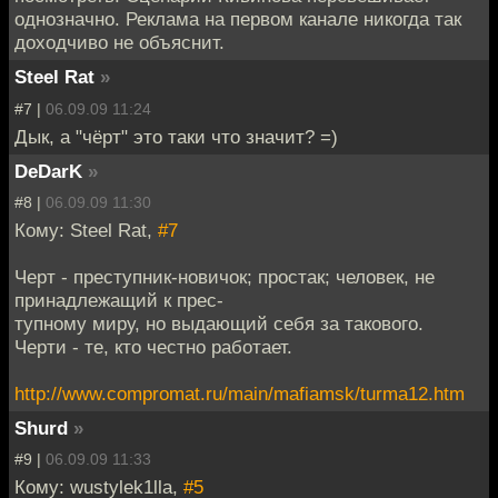
однозначно. Реклама на первом канале никогда так
доходчиво не объяснит.
Steel Rat
»
#7 |
06.09.09 11:24
Дык, а "чёрт" это таки что значит? =)
DeDarK
»
#8 |
06.09.09 11:30
Кому: Steel Rat,
#7
Черт - преступник-новичок; простак; человек, не
принадлежащий к прес-
тупному миру, но выдающий себя за такового.
Черти - те, кто честно работает.
http://www.compromat.ru/main/mafiamsk/turma12.htm
Shurd
»
#9 |
06.09.09 11:33
Кому: wustylek1lla,
#5