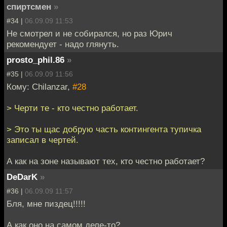
спиртсмен
»
#34 |
06.09.09 11:53
Не смотрел и не собирался, но раз Юрич
рекомендует - надо глянуть.
prosto_phil.86
»
#35 |
06.09.09 11:56
Кому: Chilanzar,
#28
> Черти те - кто честно работает.
> Это ты щас добрую часть контингента тупичка
записал в чертей.
А как на зоне называют тех, кто честно работает?
DeDarK
»
#36 |
06.09.09 11:57
Бля, мне пиздец!!!!!
А как оно на самом деле-то?