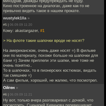
минздрав, дважды предупреждать не буду.
Кино построенное на диалогах, даже как-то не
привычно видеть такое в нашем прокате.
wustylek1lla
»
#5 |
06.09.09 11:20
Кому: akastargazer,
#1
> На флоте такие шапочки вроде не носят?
На американском, очень даже носят =) В фильме
они по материалу, похожи больше на шапочки для
бани =) Зачем приплели эти шапки, мне тоже не
очень понятно..
То в шапочках, то в пионерских костюмах, видать
так смешнее =)
А сам фильм, хороший, не жалею, что посмотрел.
Ойген
»
#6 |
06.09.09 11:21
Ну вот, только вчера разговаривал с дочкой, что
посмотреть. Сценарий Кивинова перевешивает