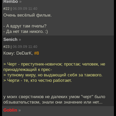
Rembo
»
#22 |
06.09.09 11:40
Очень весёлый фильм.
- А вдруг там пчелы?
- Да нет там никого. :)
Senich
»
#23 |
06.09.09 11:40
Кому: DeDarK,
#8
> Черт - преступник-новичок; простак; человек, не
принадлежащий к прес-
> тупному миру, но выдающий себя за такового.
> Черти - те, кто честно работает.
у моих сверстников не далеких умом "черт" было
обзывательством, знали они значение или нет...
Goblin
»