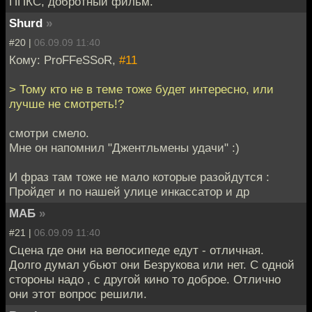
ППКС, добротный фильм.
Shurd
»
#20 |
06.09.09 11:40
Кому: ProFFeSSoR,
#11
> Тому кто не в теме тоже будет интересно, или
лучше не смотреть!?
смотри смело.
Мне он напомнил "Джентльмены удачи" :)
И фраз там тоже не мало которые разойдутся :
Пройдет и по нашей улице инкассатор и др
МАБ
»
#21 |
06.09.09 11:40
Сцена где они на велосипеде едут - отличная.
Долго думал убьют они Безрукова или нет. С одной
стороны надо , с другой кино то доброе. Отлично
они этот вопрос решили.