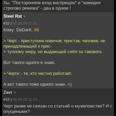
Хы. "Посторонним вход воспрещен" и "комедия
строгово режима" - два в одном !
Steel Rat
»
#32 |
06.09.09 11:51
Кому: DeDarK,
#8
> Черт - преступник-новичок; простак; человек, не
принадлежащий к прес-
> тупному миру, но выдающий себя за такового.
Вот такого одного я знаю.
> Черти - те, кто честно работает.
А вот такого тоже одного знаю. =)
Zavr
»
#33 |
06.09.09 11:53
Черт разве не связан со статьей о мужеложстве? И с
опущеными?