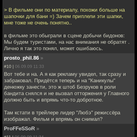
> В фильме они по материалу, похожи больше на
шапочки для бани =) Зачем приплели эти шапки,
мне тоже не очень понятно..
в фильме это обыграли в сцене добычи бидонов:
Мы будем туристами, на нас внимания не обратят .
Лично я так это понял, может ошибаюсь.
prosto_phil.86
»
#10 |
06.09.09 11:33
Вот тебе и на. А я как рекламу увидел, так сразу и
забраковал. Придётся теперь и на "Каникулы"
денюжку занести, это ж штоб Безруков в роли
бандита снялся и не вызвал отторжения у Главного
должно быть и впрямь что-то добротное.
Там кстати в трейлере лидер "Любэ" режиссёра
изображал. Фильм и впрямь он снимал?
ProFFeSSoR
»
#11 |
06.09.09 11:34