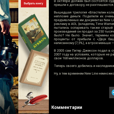
В октябре должен был состоятся суд
пришли к договору, не разглашаются.
Вышедшая трилогия «Властелин коле
неплохие деньги. Поделили их очен
предъявленных им документах New Li
рекламу в AOL (владелец Time Warne
пытались оспаривать также старый 
произведений он продал за 250 тысяч
было? Не было. Значит, термины к
проценты от прибыли с «Двух баш
написанному (7,5%), а втрое меньше —
В 2005 сам Питер Джексон подал в с
2007 году на условиях, которые не 
свои 168 миллионов долларов.
Теперь своего добились и наследники
Ну, а тем временем New Line немножк
Комментарии