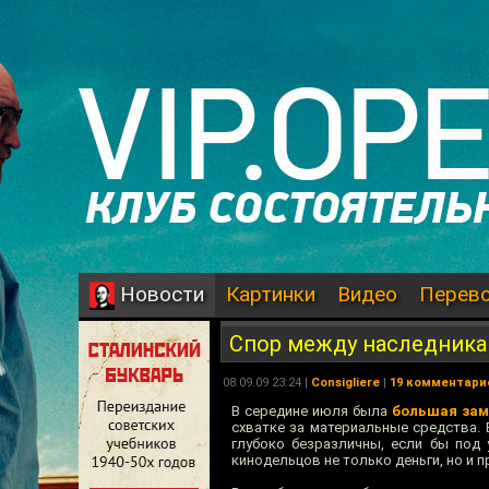
Картинки
Видео
Перев
Новости
Спор между наследникам
08.09.09 23:24 |
Consigliere
|
19 комментари
В середине июля была
большая зам
схватке за материальные средства. 
глубоко безразличны, если бы под 
кинодельцов не только деньги, но и п