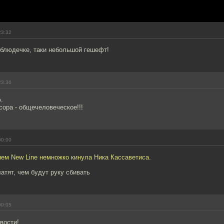
23:32
 блюдечке, таки небольшой гешефт!
23:36
.
ора - общечеловеческое!!!
00:00
нем New Line немножко кинула Ника Кассаветиса.
тят, чем будут руку сбивать
00:05
вости!