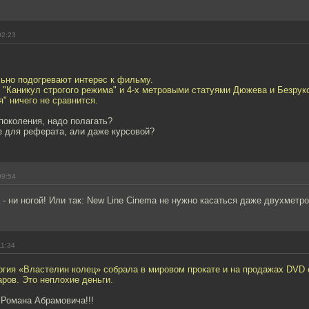
02:23
льно подогревают интерес к фильму.
 "Каникул строгого режима" и 4-х метровыми статуями Дюжева и Безрук
я" ничего не сравнится.
поколения, надо полагать?
 для реферата, али даже курсовой?
09:54
 - ни ногой! Или так: New Line Cinema не нужно касаться даже двухметро
11:34
гия «Властелин колец» собрала в мировом прокате и на продажах DVD 
ров. Это неплохие деньги.
 Романа Абрамовича!!!