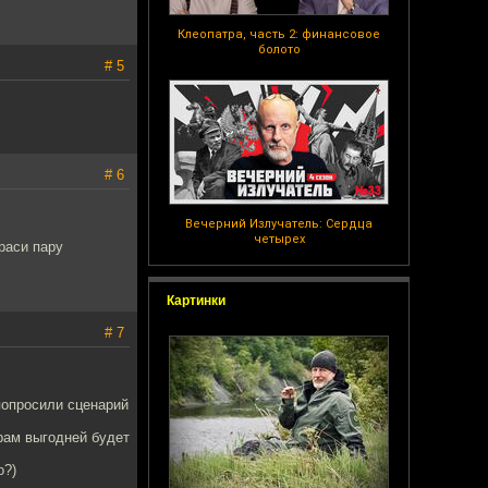
Клеопатра, часть 2: финансовое
болото
# 5
# 6
Вечерний Излучатель: Сердца
четырех
раси пару
Картинки
# 7
попросили сценарий
рам выгодней будет
о?)