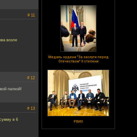
# 11
ова возле
Медаль ордена "За заслуги перед
Отечеством" II степени
# 12
вой палкой!
# 13
сумму в 6
РВИО