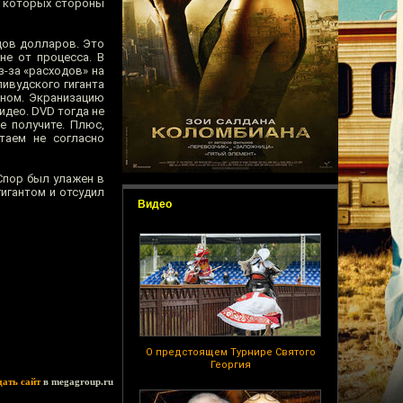
на которых стороны
дов долларов. Это
не от процесса. В
-за «расходов» на
ливудского гиганта
еном. Экранизацию
идео. DVD тогда не
е получите. Плюс,
таем не согласно
 Спор был улажен в
игантом и отсудил
Видео
О предстоящем Турнире Святого
Георгия
дать сайт
в megagroup.ru