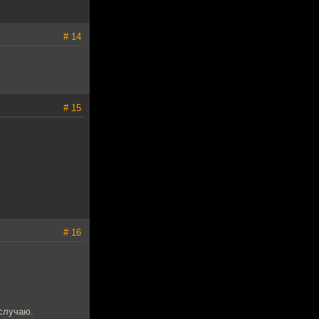
# 14
# 15
# 16
 случаю.