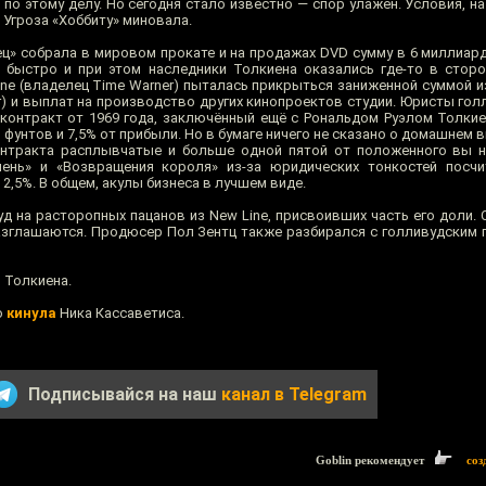
 по этому делу. Но сегодня стало известно — спор улажен. Условия, 
 Угроза «Хоббиту» миновала.
ц» собрала в мировом прокате и на продажах DVD сумму в 6 миллиар
ь быстро и при этом наследники Толкиена оказались где-то в сторо
ne (владелец Time Warner) пыталась прикрыться заниженной суммой из
r) и выплат на производство других кинопроектов студии. Юристы гол
контракт от 1969 года, заключённый ещё с Рональдом Руэлом Толки
 фунтов и 7,5% от прибыли. Но в бумаге ничего не сказано о домашнем в
онтракта расплывчатые и больше одной пятой от положенного вы н
ень» и «Возвращения короля» из-за юридических тонкостей посчи
 2,5%. В общем, акулы бизнеса в лучшем виде.
уд на расторопных пацанов из New Line, присвоивших часть его доли.
разглашаются. Продюсер Пол Зентц также разбирался с голливудским г
 Толкиена.
о
кинула
Ника Кассаветиса.
Подписывайся на наш
канал в Telegram
Goblin рекомендует
соз