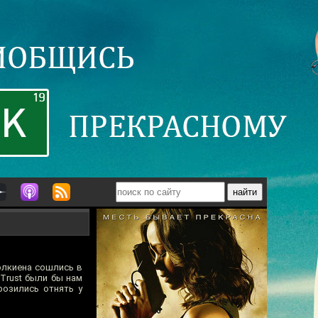
Толкиена сошлись в
Trust были бы нам
розились отнять у