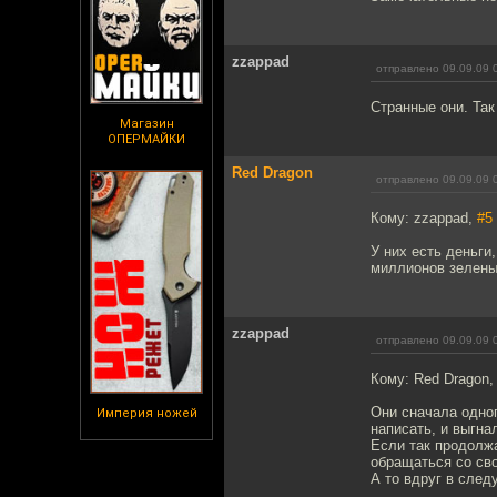
zzappad
отправлено 09.09.09 
Странные они. Так
Магазин
ОПЕРМАЙКИ
Red Dragon
отправлено 09.09.09 
Кому: zzappad,
#5
У них есть деньги
миллионов зелены
zzappad
отправлено 09.09.09 
Кому: Red Dragon
Они сначала одно
Империя ножей
написать, и выгна
Если так продолж
обращаться со сво
А то вдруг в след