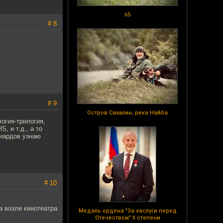
65
# 8
# 9
Остров Сахалин, река Найба
логия-трилогия,
, и т.д., а то
лиардов узнаю
# 10
а возле кинотеатра
Медаль ордена "За заслуги перед
Отечеством" II степени