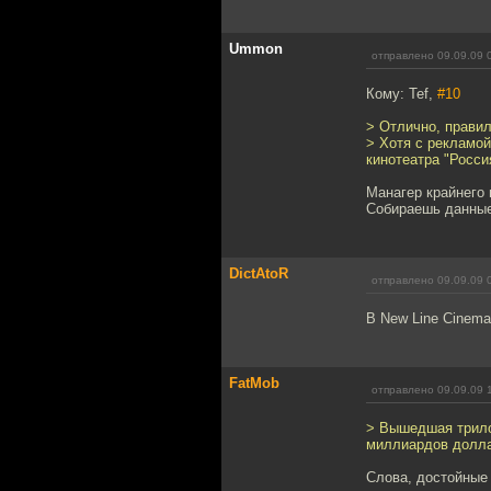
Ummon
отправлено 09.09.09 
Кому: Tef,
#10
> Отлично, прави
> Хотя с рекламой
кинотеатра "Росси
Манагер крайнего 
Собираешь данные
DictAtoR
отправлено 09.09.09 
В New Line Cinema
FatMob
отправлено 09.09.09 
> Вышедшая трило
миллиардов долла
Слова, достойные