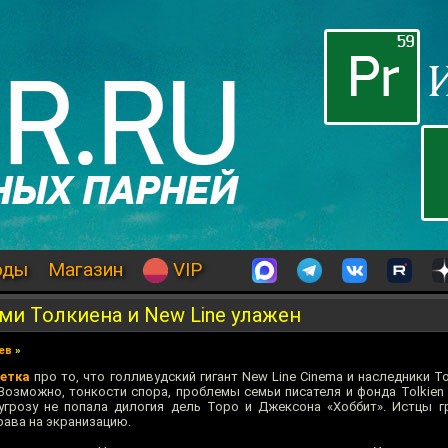
оды
Магазин
VIP
и Толкиена и New Line улажен
ев
»
етка
про то, что голливудский гигант New Line Cinema и наследники 
Возможно, тонкости спора, проблемы семьи писателя и фонда Tolkien 
угрозу не попала дилогия дель Торо и Джексона «Хоббит». Истцы г
рава на экранизацию.