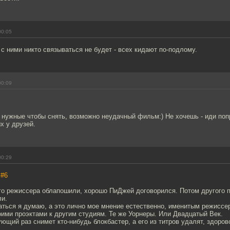
00:05
 с ними никто связываться не будет - всех кидают по-подлому.
00:09
, нужные чтобы снять, возможно неудачный фильм:) Не хочешь - иди поп
х у друзей.
00:29
,
#6
го режиссера облапошили, хорошо ПиДжей договорился. Потом другого 
ли.
аться я думаю, а это лично мое мнение естественно, именитым режиссе
ими проэктами к другим студиям. Те же Уорнеры. Или Двадцатый Век.
ующий раз снимет кто-нибудь блокбастер, а его из титров удалят, здоров