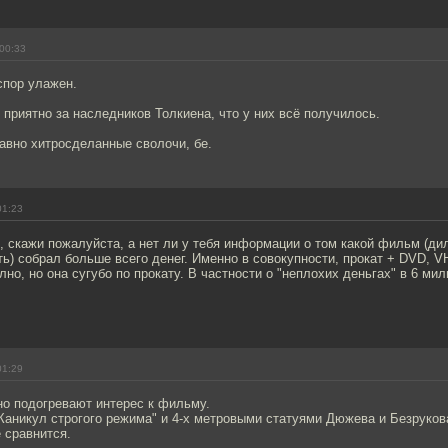
00:33
спор улажен.
 приятно за наследников Толкиена, что у них всё получилось.
равно хитросделанные сволочи, бе.
01:23
e, скажи пожалуйста, а нет ли у тебя информации о том какой фильм (ди
ь) собрал больше всего денег. Именно в совокупности, прокат + DVD, VHS
лно, но она сугубо по прокату. В частности о "неплохих деньгах" в 6 ми
01:29
но подогревают интерес к фильму.
Каникул строгого режима" и 4-х метровыми статуями Дюжева и Безруков
е сравнится.