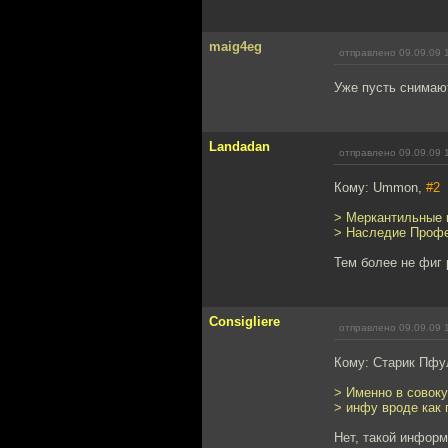
maig4eg
отправлено 09.09.09 
Уже пусть снимают
Landadan
отправлено 09.09.09 
Кому: Ummon,
#2
> Меркантильные 
> Наследие Профе
Тем более не фиг 
Consigliere
отправлено 09.09.09 
Кому: Старик Пфу
> Именно в совокуп
> инфу вроде как п
Нет, такой информ