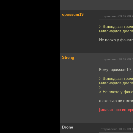
opossum19
отправлено 09.09.09 
> Вышедшая трило
миллиардов долла
Не плохо у фанато
Streng
отправлено 10.09.09 
Кому: opossum19,
> Вышедшая трило
миллиардов долла
>
> Не плохо у фана
а сколько не отжа
[молчит про интер
Drone
отправлено 10.09.09 