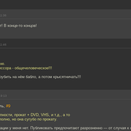
11:36
! В конце-то концов!
11:46
кю.
ссора - общечеловеческое!!!
рубить на нём бабло, а потом крысятничать!!!
19:13
ль,
#9
ности, прокат + DVD, VHS, и т.д., а то
олно, но она сугубо по прокату.
ации у меня нет. Публиковать предпочитают разрозненно — от случая к