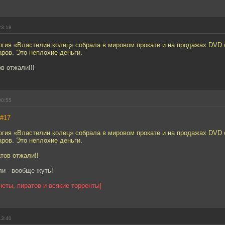
23:18
гия «Властелин колец» собрала в мировом прокате и на продажах DVD 
ров. Это неплохие деньги.
в отжали!!!
00:55
#17
гия «Властелин колец» собрала в мировом прокате и на продажах DVD 
ров. Это неплохие деньги.
тов отжали!!
ли - вообще жуть!
неты, пиратов и всякие торренты]
13:40