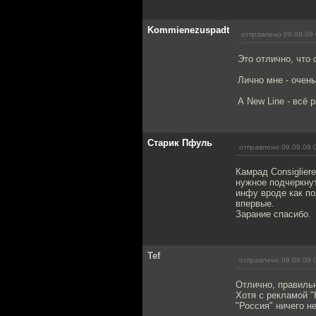
Kommienezuspadt
отправлено 09.09.09 
Это отлично, что 
Лично мне - очень
А New Line - всё 
Старик Пфуль
отправлено 09.09.09 
Камрад Consiglier
нужное подчеркнут
инфу вроде как по
впервые.
Зарание спасибо.
Tef
отправлено 09.09.09 
Отлично, правиль
Хотя с рекламой "
"Россия" ничего н