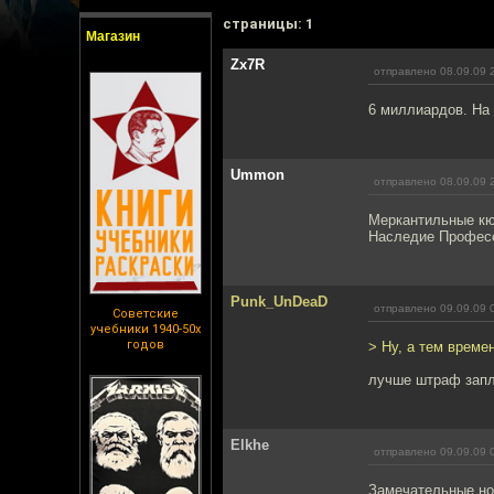
cтраницы: 1
Магазин
Zx7R
отправлено 08.09.09 
6 миллиардов. На
Ummon
отправлено 08.09.09 
Меркантильные кю
Наследие Професс
Punk_UnDeaD
отправлено 09.09.09 
Советские
учебники 1940-50х
годов
> Ну, а тем време
лучше штраф запла
Elkhe
отправлено 09.09.09 
Замечательные но