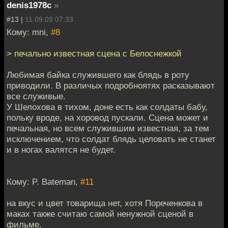
denis1978c
»
#13 |
11.09.09 07:33
Кому: mni,
#8
> печально известная сцена с Белоснежкой
Любимая байка служившего как блядь в роту
приводили. В различых подробноятях расказывают
все служивые.
У Шелохова в тихом, доне есть как солдаты бабу,
польку вроде, на хоровод пускали. Сцена может и
печальная, но всем служившим известная, за тем
исключением, что солдат блядь целовать не станет
и в ногах валятся не будет.
Кому: P. Bateman,
#11
на вкус и цвет товарища нет, хотя Пореченкова в
маках также считаю самой ненужной сценой в
фильме.