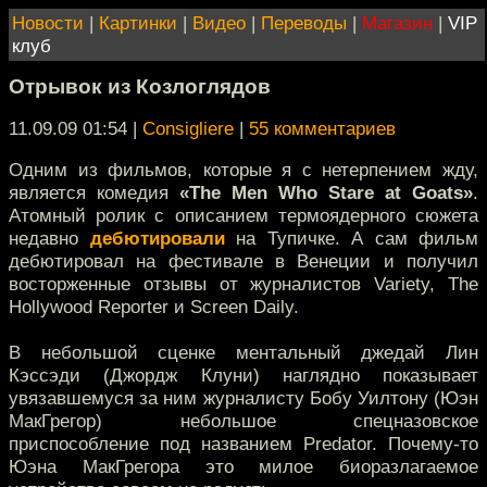
Новости
|
Картинки
|
Видео
|
Переводы
|
Магазин
|
VIP
клуб
Отрывок из Козлоглядов
11.09.09 01:54
|
Consigliere
|
55 комментариев
Одним из фильмов, которые я с нетерпением жду,
является комедия
«The Men Who Stare at Goats»
.
Атомный ролик с описанием термоядерного сюжета
недавно
дебютировали
на Тупичке. А сам фильм
дебютировал на фестивале в Венеции и получил
восторженные отзывы от журналистов Variety, The
Hollywood Reporter и Screen Daily.
В небольшой сценке ментальный джедай Лин
Кэссэди (Джордж Клуни) наглядно показывает
увязавшемуся за ним журналисту Бобу Уилтону (Юэн
МакГрегор) небольшое спецназовское
приспособление под названием Predator. Почему-то
Юэна МакГрегора это милое биоразлагаемое