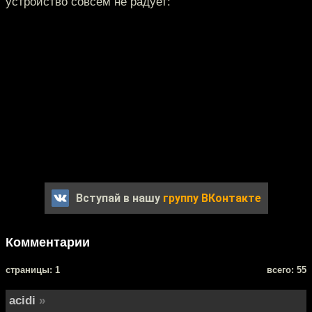
устройство совсем не радует:
Вступай в нашу
группу ВКонтакте
Комментарии
cтраницы: 1
всего: 55
acidi
»