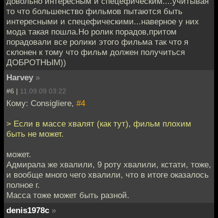
довольно интересным и спецефическим....учитывая
то что большенство фильмов пытаются быть
интересными и спецефическими...наверное у них
мода такая пошла.Но ролик порадов,притом
порадовали все ролики этого фильма так что я
склонен к тому что фильм должен получиться
ДОБРОТНЫМ))
Harvey
»
#6 |
11.09.09 03:22
Кому: Consigliere,
#4
> Если в массе хвалят (как тут), фильм плохим
быть не может.
может.
Адмирала же хвалили, 9 роту хвалили, кстати, тоже,
и вообще много чего хвалили, что в итоге оказалось
полное г.
Масса тоже может быть разной.
denis1978c
»