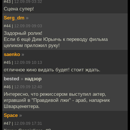
#43 |
12.09.09 03:32
Сцена супер!
Serg_dm
»
#44 |
12.09.09 09:03
Задорный ролик!
Если б ещё Дим Юрьичь к переводу фильма
целиком приложил руку!
saenko
»
#45 |
12.09.09 10:13
отличное кино видать будет! стоит ждать.
bested
»
надзор
#46 |
12.09.09 12:40
Интересно, что режиссером выступил актер,
игравший в "Правдивой лжи" - араб, напарник
Шварценеггера.
Space
»
#47 |
12.09.09 17:31