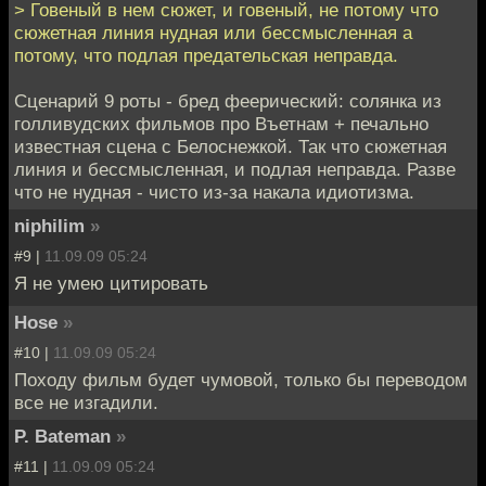
> Говеный в нем сюжет, и говеный, не потому что
сюжетная линия нудная или бессмысленная а
потому, что подлая предательская неправда.
Сценарий 9 роты - бред феерический: солянка из
голливудских фильмов про Въетнам + печально
известная сцена с Белоснежкой. Так что сюжетная
линия и бессмысленная, и подлая неправда. Разве
что не нудная - чисто из-за накала идиотизма.
niphilim
»
#9 |
11.09.09 05:24
Я не умею цитировать
Hose
»
#10 |
11.09.09 05:24
Походу фильм будет чумовой, только бы переводом
все не изгадили.
P. Bateman
»
#11 |
11.09.09 05:24