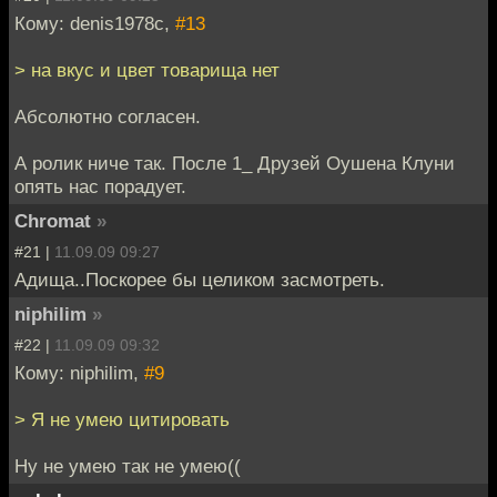
Кому: denis1978c,
#13
> на вкус и цвет товарища нет
Абсолютно согласен.
А ролик ниче так. После 1_ Друзей Оушена Клуни
опять нас порадует.
Chromat
»
#21 |
11.09.09 09:27
Адища..Поскорее бы целиком засмотреть.
niphilim
»
#22 |
11.09.09 09:32
Кому: niphilim,
#9
> Я не умею цитировать
Ну не умею так не умею((