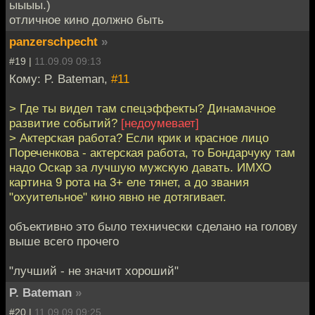
ыыыы.)
отличное кино должно быть
panzerschpecht
»
#19 |
11.09.09 09:13
Кому: P. Bateman,
#11
> Где ты видел там спецэффекты? Динамачное
развитие событий?
[недоумевает]
> Актерская работа? Если крик и красное лицо
Пореченкова - актерская работа, то Бондарчуку там
надо Оскар за лучшую мужскую давать. ИМХО
картина 9 рота на 3+ еле тянет, а до звания
"охуительное" кино явно не дотягивает.
объективно это было технически сделано на голову
выше всего прочего
"лучший - не значит хороший"
P. Bateman
»
#20 |
11.09.09 09:25