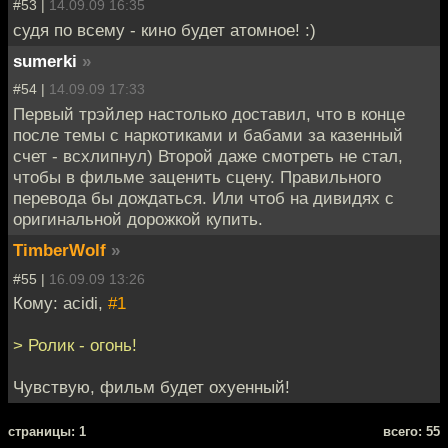
#53 |
14.09.09 16:35
судя по всему - кино будет атомное! :)
sumerki
»
#54 |
14.09.09 17:33
Первый трэйлер настолько доставил, что в конце
после темы с наркотиками и бабами за казенный
счет - всхлипнул) Второй даже смотреть не стал,
чтобы в фильме заценить сцену. Правильного
перевода бы дождаться. Или чтоб на дивидях с
оригинальной дорожкой купить.
TimberWolf
»
#55 |
16.09.09 13:26
Кому: acidi,
#1
> Ролик - огонь!
Чувствую, фильм будет охуенный!
cтраницы: 1
всего: 55