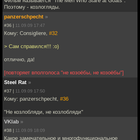
Фильм называется "The Men Who Stare at Goats".
Поэтому - козлогляды.
panzerschpecht
»
#36 |
11.09.09 17:47
Кому: Consigliere,
#32
> Cам справился!!! :o)
отлично, да!
[повторяет вполголоса "не козоёбы, не козоёбы"]
Steel Rat
»
#37 |
11.09.09 17:50
Кому: panzerschpecht,
#36
"Не козлобляди, не козлобляди"
VKlab
»
#38 |
11.09.09 18:09
Какое замечательное и многофункциональное