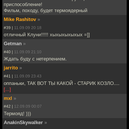
приспособление!
Фильм, походу, будет термоядерный
Mike Rashitov
»
#39 |
11.09.09 20:18
отличный Клуни!!!!! хыхыхыхыхых =]]
Getman
»
#40 |
11.09.09 21:10
Ждать буду с нетерпением.
jarrito
»
#41 |
11.09.09 23:43
оппаньки, ТАК ВОТ ТЫ КАКОЙ - СТАРИК КОЗЛО....
[...]
mxl
»
#42 |
12.09.09 00:07
Термояд! )))
AnakinSkywalker
»