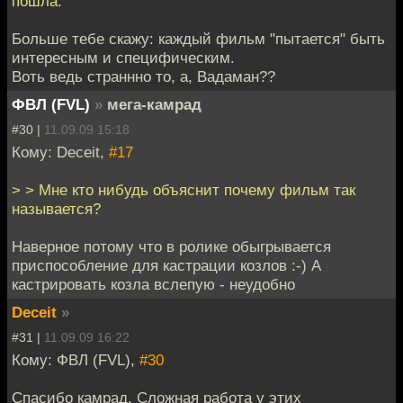
пошла.
Больше тебе скажу: каждый фильм "пытается" быть
интересным и специфическим.
Воть ведь страннно то, а, Вадаман??
ФВЛ (FVL)
»
мега-камрад
#30 |
11.09.09 15:18
Кому: Deceit,
#17
> > Мне кто нибудь объяснит почему фильм так
называется?
Наверное потому что в ролике обыгрывается
приспособление для кастрации козлов :-) А
кастрировать козла вслепую - неудобно
Deceit
»
#31 |
11.09.09 16:22
Кому: ФВЛ (FVL),
#30
Спасибо камрад. Сложная работа у этих