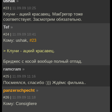
ushak
»
#23 |
11.09.09 10:25
Клуни - ацкий красавец. МакГрегор тоже
соответствует. Засмотрим обязательно.
Tef
»
#24 |
11.09.09 10:41
Кому: ushak,
#23
> Клуни - ацкий красавец.
Бриджес с косой вообще полный отпад.
ramcram
»
#25 |
11.09.09 11:16
Посмеялся, спасибо :))) Ждёмс фильма..
panzerschpecht
»
#26 |
11.09.09 11:18
Кому: Consigliere