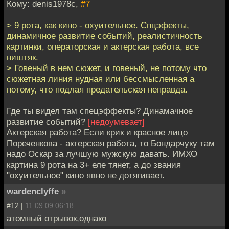
Кому: denis1978c,
#7
> 9 рота, как кино - охуительное. Спцэфекты,
динамичное развитие событий, реалистичность
картинки, операторская и актерская работа, все
ништяк.
> Говеный в нем сюжет, и говеный, не потому что
сюжетная линия нудная или бессмысленная а
потому, что подлая предательская неправда.
Где ты видел там спецэффекты? Динамачное
развитие событий?
[недоумевает]
Актерская работа? Если крик и красное лицо
Пореченкова - актерская работа, то Бондарчуку там
надо Оскар за лучшую мужскую давать. ИМХО
картина 9 рота на 3+ еле тянет, а до звания
"охуительное" кино явно не дотягивает.
wardenclyffe
»
#12 |
11.09.09 06:18
атомный отрывок,однако