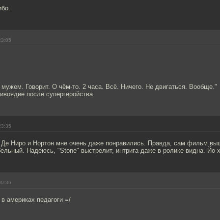
ибо.
23:05
 мужем. Говорит. О чём-то. 2 часа. Всё. Ничего. Не двигаться. Вообще."
ивоядие после супергеройства.
23:35
 Де Ниро и Нортон мне очень даже понравились. Правда, сам фильм вы
ельный. Надеюсь, "Stone" выстрелит, интрига даже в ролике видна. Йо-х
00:36
 в америках педагоги =/