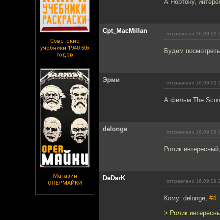
А Нортону, интере
Cpt_MacMillan
отправлено 16.09.09 
Советские
учебники 1940-50х
Будем посмотреть.
годов
Эрми
отправлено 16.09.09 
А фильм The Scor
delonge
отправлено 16.09.09 
Ролик интересный,
Магазин
DeDarK
отправлено 16.09.09 
ОПЕРМАЙКИ
Кому: delonge,
#4
> Ролик интересны