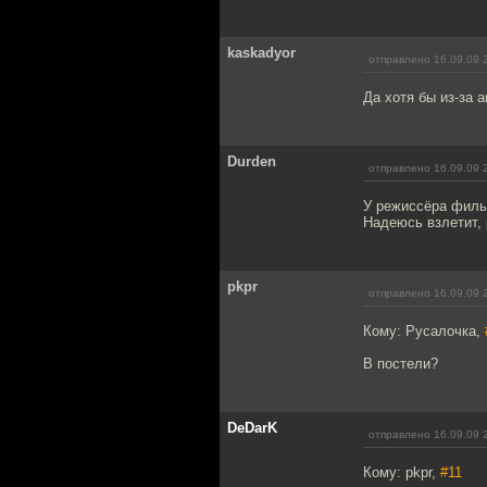
kaskadyor
отправлено 16.09.09 
Да хотя бы из-за 
Durden
отправлено 16.09.09 
У режиссёра филь
Надеюсь взлетит, 
pkpr
отправлено 16.09.09 
Кому: Русалочка,
В постели?
DeDarK
отправлено 16.09.09 
Кому: pkpr,
#11