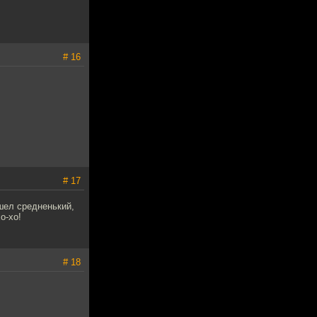
# 16
# 17
шел средненький,
о-хо!
# 18