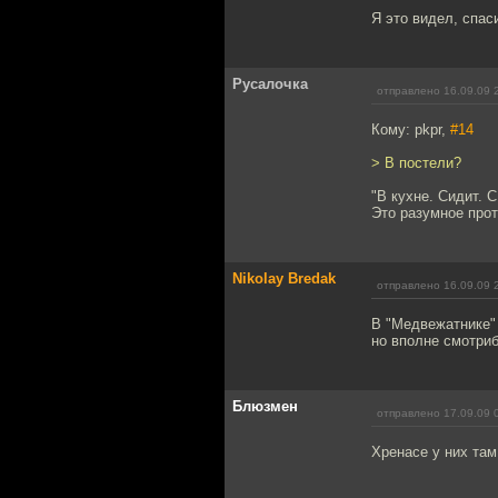
Я это видел, спас
Русалочка
отправлено 16.09.09 
Кому: pkpr,
#14
> В постели?
"В кухне. Сидит. С
Это разумное прот
Nikolay Bredak
отправлено 16.09.09 
В "Медвежатнике"
но вполне смотриб
Блюзмен
отправлено 17.09.09 
Хренасе у них там