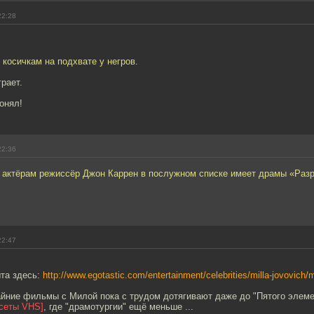
22:28
 косичкам на подхвате у негров.
рает.
понял!
22:36
 актёрам режиссёр Джон Каррен в послужном списке имеет драмы «Разр
22:47
ыта здесь:
http://www.egotastic.com/entertainment/celebrities/milla-jovovich/m
райние фильмы с Милой пока с трудом дотягивают даже до "Пятого элем
асеты VHS]
, где "драмотургии" ещё меньше ...