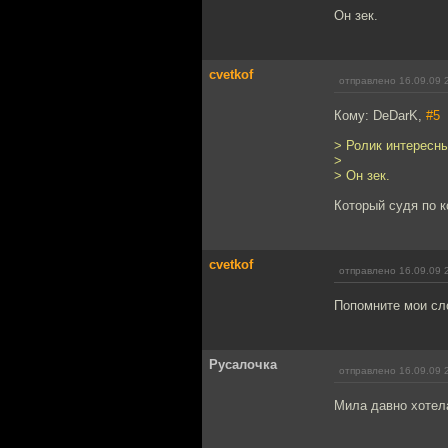
Он зек.
cvetkof
отправлено 16.09.09 
Кому: DeDarK,
#5
> Ролик интересны
>
> Он зек.
Который судя по к
cvetkof
отправлено 16.09.09 
Попомните мои сл
Русалочка
отправлено 16.09.09 
Мила давно хотел