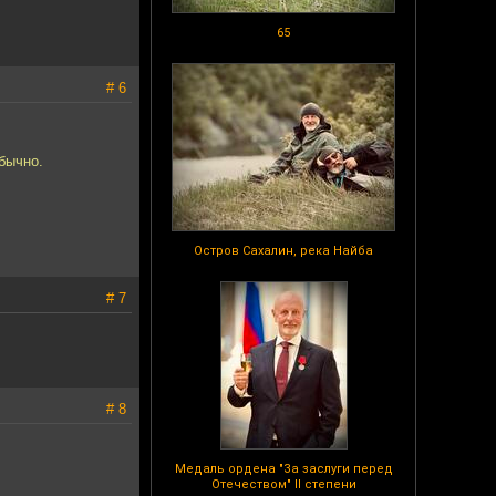
65
# 6
бычно.
Остров Сахалин, река Найба
# 7
# 8
Медаль ордена "За заслуги перед
Отечеством" II степени