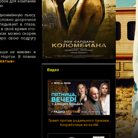
собой для компании
н.
дноимённую пьесу.
словно-досрочное
лядывает в глаза,
 в своё время что-
а как можно скорее
иро свою подругу
льше не живём» и
 Нортон. В планах
клятые»
.
Видео
Трамп против родильного туризма,
безработица из-за ИИ