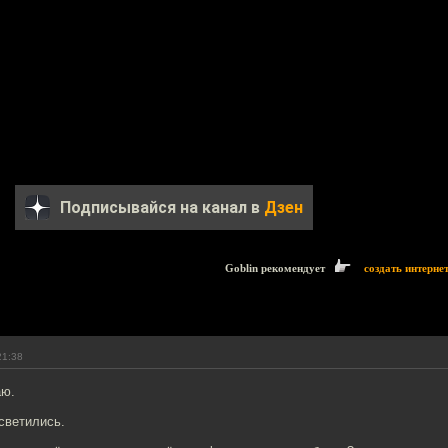
Подписывайся на канал в
Дзен
Goblin рекомендует
создать интерне
21:38
аю.
асветились.