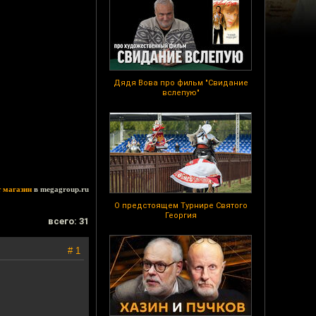
Дядя Вова про фильм "Свидание
вслепую"
т магазин
в megagroup.ru
О предстоящем Турнире Святого
Георгия
всего: 31
# 1