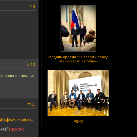
# 9
Медаль ордена "За заслуги перед
Отечеством" II степени
# 10
исованная вуаль».
# 11
illa-jovovich-nude-
РВИО
ента"
[грустно