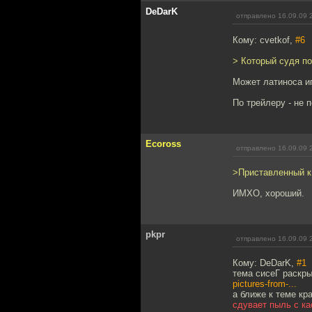
DeDarK
отправлено 16.09.09 
Кому: cvetkof,
#6
> Который судя по
Может латиноса иг
По трейлеру - не 
Ecoross
отправлено 16.09.09 
>Приставленный к
ИМХО, хороший.
pkpr
отправлено 16.09.09 
Кому: DeDarK,
#1
тема сисеГ раскр
pictures-from-...
а ближе к теме к
сдувает пыль с к