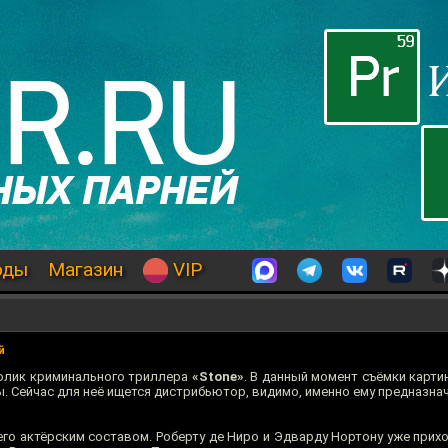
оды
Магазин
VIP
й
 ролик криминального триллера
«Stone»
. В данный момент съёмки карт
ы. Сейчас для неё ищется дистрибьютор, видимо, именно ему предназнач
его актёрским составом. Роберту де Ниро и Эдварду Нортону уже прих