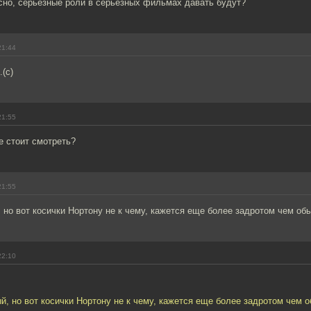
сно, серьёзные роли в серьёзных фильмах давать будут?
21:44
(с)
21:55
e стоит смотреть?
21:55
 но вот косички Нортону не к чему, кажется еще более задротом чем об
22:10
й, но вот косички Нортону не к чему, кажется еще более задротом чем о