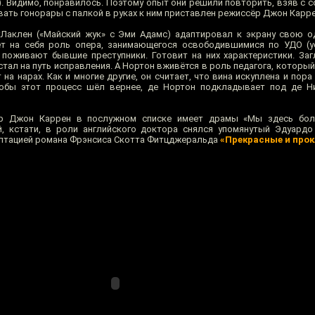
). Видимо, понравилось. Поэтому опыт они решили повторить, взяв с 
ать гонорары с палкой в руках к ним приставлен режиссёр Джон Карре
Лаклен («Майский жук» с Эми Адамс) адаптировал к экрану свою о
т на себя роль опера, занимающегося освободившимися по УДО (у
 поживают бывшие преступники. Готовит на них характеристики. Заг
тал на путь исправления. А Нортон вживётся в роль педагога, который
т на нарах. Как и многие другие, он считает, что вина искуплена и пор
тобы этот процесс шёл вернее, де Нортон подкладывает под де Н
ёр Джон Каррен в послужном списке имеет драмы «Мы здесь бо
й, кстати, в роли английского доктора снялся упомянутый Эдуардо
даптацией романа Фрэнсиса Скотта Фитцджеральда
«Прекрасные и про