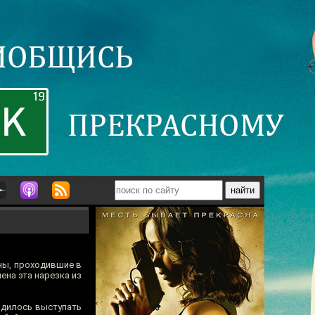
ины, проходившие в
ена эта нарезка из
одилось выступать