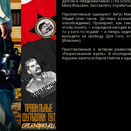
дуэтом в «Медвежатнике» (The Score
Милу Йовович. Заставлять отрабатыв
Перспективный сценарист Ангус Мак
Общий план таков. Де Ниро возьмё
освобождение). Проверяет, как там
чтобы понять — очередной негодяй вс
то у кого-то поджёг — и теперь сиди
выходить на свободу. Для того, ч
(Йовович).
Приставленный к актёрам режисс
«Разрисованная вуаль». В последне
Каррена заняться Кирой Найтли и а