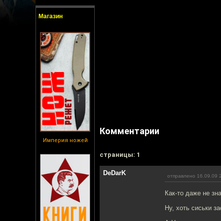
Магазин
Комментарии
Империя ножей
cтраницы: 1
DeDarK
отправлено 16.09.09 
Как-то даже не зн
Ну, хоть сиськи з