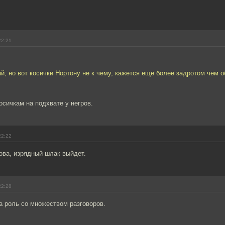
22:21
й, но вот косички Нортону не к чему, кажется еще более задротом чем о
осичкам на подхвате у негров.
22:22
ова, изрядный шлак выйдет.
22:28
а роль со множеством разговоров.