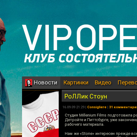
Картинки
Видео
Перев
Новости
РоЛЛик Стоун
16.09.09 21:29 |
Consigliere
|
31 комментари
Студия Millenium Films подготовила
Детройте и Питтсбурге, уже закончен
рабочего материала.
Нам же «Stone» интересен прежде вс