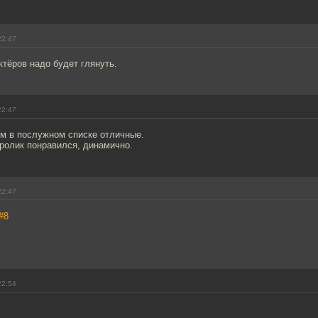
22:47
актёров надо будет глянуть.
22:47
м в послужном списке отличные.
ролик понравился, динамично.
22:47
#8
22:54