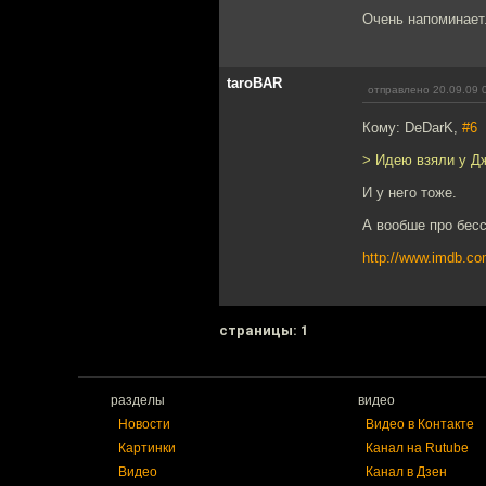
Очень напоминает
taroBAR
отправлено 20.09.09 
Кому: DeDarK,
#6
> Идею взяли у 
И у него тоже.
А вообше про бес
http://www.imdb.com
cтраницы: 1
разделы
видео
Новости
Видео в Контакте
Картинки
Канал на Rutube
Видео
Канал в Дзен