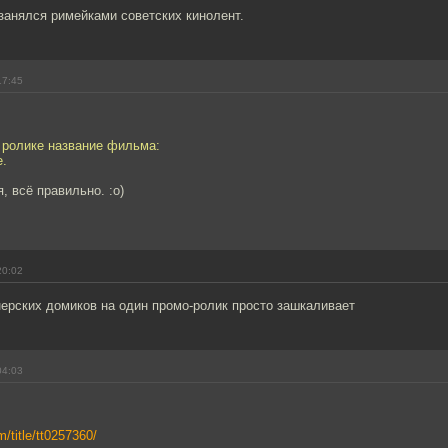
занялся римейками советских кинолент.
17:45
 ролике название фильма:
e.
, всё правильно. :o)
20:02
ерских домиков на один промо-ролик просто зашкаливает
04:03
/title/tt0257360/