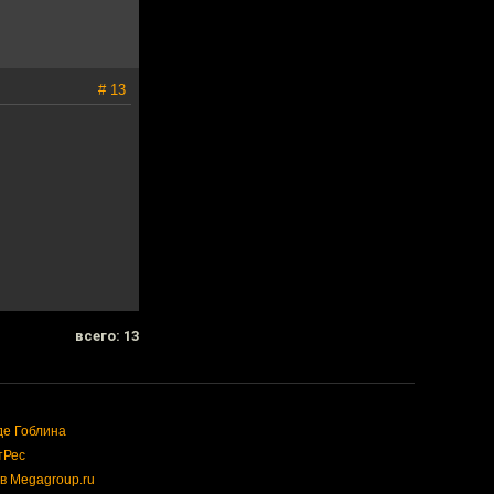
# 13
всего: 13
де Гоблина
тРес
в Megagroup.ru