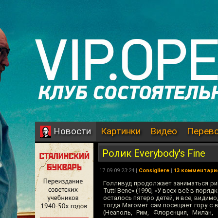
Картинки
Видео
Перев
Новости
Ролик Everybody's Fine
17.09.09 23:24 |
Consigliere
|
13 комментари
Голливуд продолжает заниматься рим
Tutti Bene» (1990, «У всех всё в пор
осталось пятеро детей, и все, видимо
тогда Магомет сам посещает гору с 
(Неаполь, Рим, Флоренция, Милан,