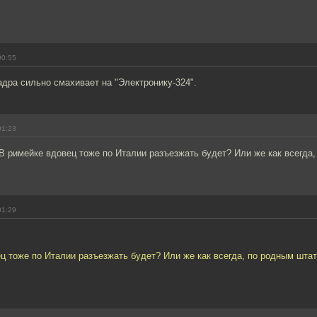
00:55
адра сильно смахивает на "Электронику-324".
01:23
В римейке вдовец тоже по Италии разъезжать будет? Или же как всегда
01:29
ц тоже по Италии разъезжать будет? Или же как всегда, по родным штат