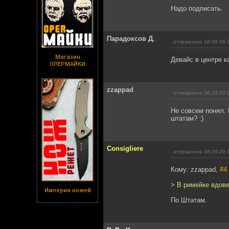
Надо подписать.
Парадоксов Д.
отправлено 18.09.09 
Магазин
Девайс в центре к
ОПЕРМАЙКИ
zzappad
отправлено 18.09.09 
Не совсем понял. 
штатам? :)
Consigliere
отправлено 18.09.09 
Кому: zzappad,
#4
> В римейке вдове
Империя ножей
По Штатам.