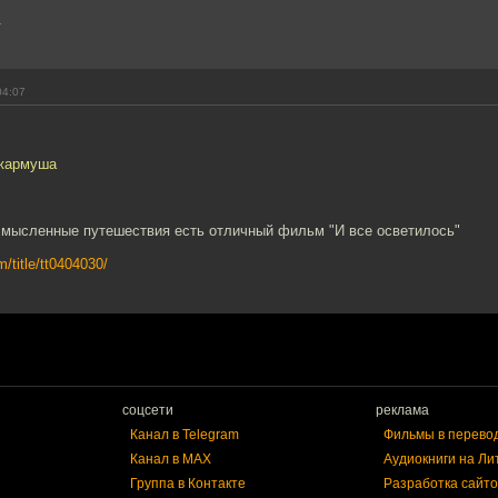
.
04:07
Джармуша
смысленные путешествия есть отличный фильм "И все осветилось"
/title/tt0404030/
соцсети
реклама
Канал в Telegram
Фильмы в перево
Канал в MAX
Аудиокниги на Ли
Группа в Контакте
Разработка сайто