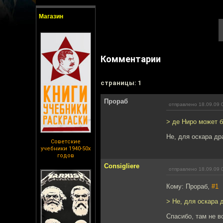
Магазин
Комментарии
cтраницы: 1
Прораб
отправлено 18.09.09 
> де Ниро может б
Не, для оскара др
Советские
учебники 1940-50х
годов
Consigliere
отправлено 18.09.09 
Кому: Прораб,
#1
> Не, для оскара 
Спасибо, там не в