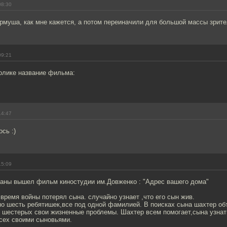
08:30
рмуша, как мне кажется, а потом переиначили для большой массы зрите
09:21
ролике название фильма:
14:47
сь :)
15:09
краны вышел фильм киностудии им.Довженко : "Адрес вашего дома"
время войны потерял сына. случайно узнает ,что его сын жив.
но шесть ребятишек,все под одной фамилией. В поисках сына шахтер об
з шестерых свои жизненные проблемы. Шахтер всем помогает,сына узнат
всех своими сыновьями.