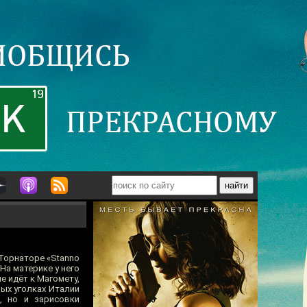
Торнаторе «Stanno
 На материке у него
не идёт к Магомету,
ых уголках Италии
, но и зарисовки