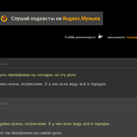
Слушай подкасты на
Яндекс.Музыка
Goblin рекомендует
заказывать
создан
00:14
ыть премирован на «оскара» за эту роль
ама нужна, потрясения. А у них всех ведь всё в порядке.
00:18
драма нужна, потрясения. А у них всех ведь всё в порядке.
сё так безоблачно на самом деле.