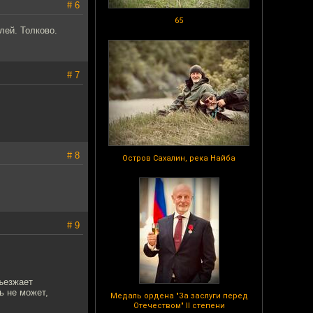
# 6
65
лей. Толково.
# 7
# 8
Остров Сахалин, река Найба
# 9
ъезжает
ь не может,
Медаль ордена "За заслуги перед
Отечеством" II степени