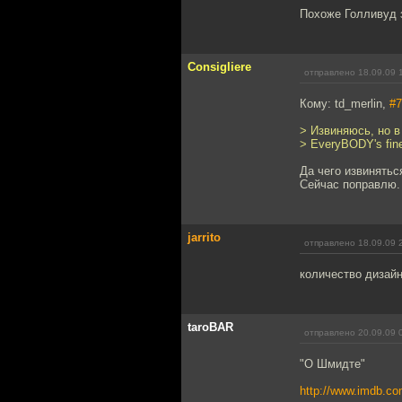
Похоже Голливуд 
Consigliere
отправлено 18.09.09 
Кому: td_merlin,
#7
> Извиняюсь, но в
> EveryBODY's fin
Да чего извиняться
Сейчас поправлю.
jarrito
отправлено 18.09.09 
количество дизайн
taroBAR
отправлено 20.09.09 
"О Шмидте"
http://www.imdb.com