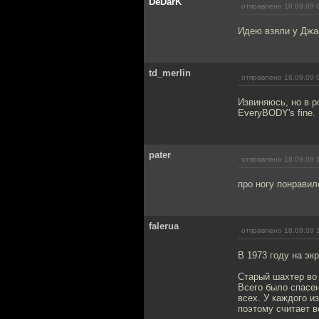
DeDarK
отправлено 18.09.09 
Идею взяли у Джа
td_merlin
отправлено 18.09.09 
Извиняюсь, но в 
EveryBODY's fine.
pater
отправлено 18.09.09 
про ногу понравило
falerua
отправлено 18.09.09 
В 1973 году на э
Старый шахтер во 
Всего было спасе
всех. У каждого и
поэтому считает 