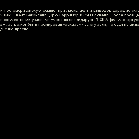
йк про американскую семью, пригласив целый выводок хороших акт
етишек — Кейт Бекинсейл, Дрю Бэрримор и Сэм Роквелл. После посеще
и совместными усилиями умело их ликвидирует. В США фильм стартует 
е Ниро может быть премирован «оскаром» за эту роль, но судя по вид
еднённо-пресно: