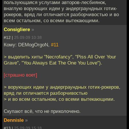
пользующаяся услугами авторов-лесбиянок,
внаглую ворующих идеи у андерграундных готик-
рокеров, вряд ли отличается разборчивостью и во
всем остальном, со всеми вытекающими.
Consigliere
»
#12 |
25.09.09 10:38
Кому: DEMogOrgoN,
#11
> выделить хиты "Necrofancy", "Piss All Over Your
Grave", "You Always Eat The One You Love").
[страшно воет]
> ворующих идеи у андерграундных готик-рокеров,
вряд ли отличается разборчивостью
> и во всем остальном, со всеми вытекающими.
Скупают всё, что не приколочено.
Dennisle
»
#13 |
25.09.09 15:18