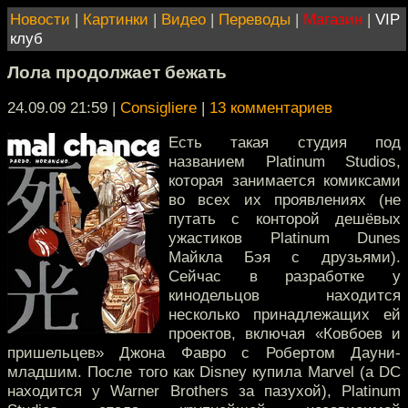
Новости
|
Картинки
|
Видео
|
Переводы
|
Магазин
|
VIP
клуб
Лола продолжает бежать
24.09.09 21:59
|
Consigliere
|
13 комментариев
Есть такая студия под
названием Platinum Studios,
которая занимается комиксами
во всех их проявлениях (не
путать с конторой дешёвых
ужастиков Platinum Dunes
Майкла Бэя с друзьями).
Сейчас в разработке у
кинодельцов находится
несколько принадлежащих ей
проектов, включая «Ковбоев и
пришельцев» Джона Фавро с Робертом Дауни-
младшим. После того как Disney купила Marvel (а DC
находится у Warner Brothers за пазухой), Platinum