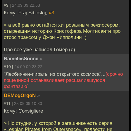
#9 |
24.09.09 22:53
Кому: Fraj Sibirskij,
#3
> а всё равно остаётся хитрованным режиссёром,
стыревшим историю Кристофера Молтисанти про
отсос трансом у Джои Чипполини :)
Про всё уже написал Гомер (с)
NamelesSonne
»
#10 |
24.09.09 23:22
"Лесбиянки-пираты из открытого космоса"...
[срочно
пощечиной останавливает расшалившуюся
фантазию]
DEMogOrgoN
»
#11 |
25.09.09 10:30
Кому: Consigliere
> Но студия, у которой в загашнике есть серия
«Lesbian Pirates from Outerspace», подвести не