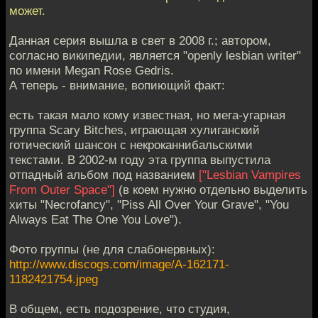
может.
Данная серия вышла в свет в 2008 г.; автором,
согласно википедии, является "openly lesbian writer"
по имени Megan Rose Gedris.
А теперь - внимание, вопиющий факт:
есть такая мало кому известная, но мега-угарная
группа Scary Bitches, играющая хулиганский
готический шансон с некроканнибальскими
текстами. В 2002-м году эта группа выпустила
отпадный альбом под названием
["Lesbian Vampires
From Outer Space"]
(в коем нужно отдельно выделить
хиты "Necrofancy", "Piss All Over Your Grave", "You
Always Eat The One You Love").
Фото группы (не для слабонервных):
http://www.discogs.com/image/A-162171-
1182421754.jpeg
В общем, есть подозрение, что студия,