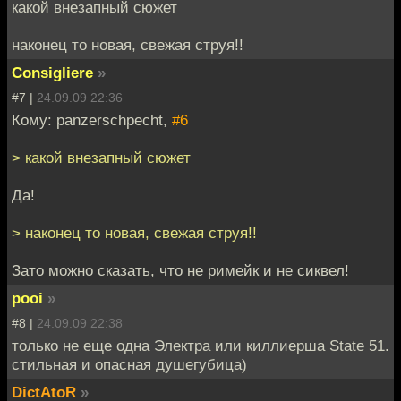
какой внезапный сюжет
наконец то новая, свежая струя!!
Consigliere
»
#7 |
24.09.09 22:36
Кому: panzerschpecht,
#6
> какой внезапный сюжет
Да!
> наконец то новая, свежая струя!!
Зато можно сказать, что не римейк и не сиквел!
pooi
»
#8 |
24.09.09 22:38
только не еще одна Электра или киллиерша State 51.
стильная и опасная душегубица)
DictAtoR
»