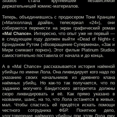
Studios стала крупнейшей независимой
держательницей комикс-материалов.
Теперь, объединившись с продюсером Тони Кранцем
(«Малхолланд драйв», телесериал «24»), они
собираются перенести на экран графический роман
«Mal Chance»
. Интересно, что опыт уже не первый —
в следующем году должен выйти «Dead of Night» с
Брэндоном Рутом («Возвращение Супермена», «Зак и
Мири снимают порно»). Этот фильм Platinum Studios
самостоятельно поставила от начала и до конца.
А в «Mal Chance» рассказывается история наёмной
убийцы по имени Лола. Она ликвидирует кого надо по
указанию своих начальников из древнего клана
наёмных убийц. Но как-то так получается, что по
заданию могучего бандитского авторитета должны
скоро ликвидировать и её. Как прямо указано в
названии, шанс, на то, что Лола останется в живых,
мал. Чтобы спастись ей придётся искать помощи
честного сотрудника ФБР. Понятное дело,
удостоверение наёмного убийцы при этом Лола ему