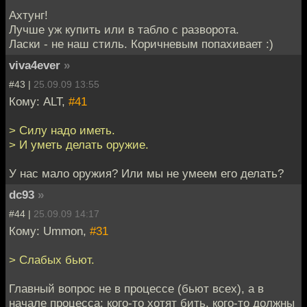
Ахтунг!
Лучше уж купить или в табло с разворота.
Ласки - не наш стиль. Коричневым попахивает :)
viva4ever
»
#43 |
25.09.09 13:55
Кому: ALT,
#41
> Силу надо иметь.
> И уметь делать оружие.
У нас мало оружия? Или мы не умеем его делать?
dc93
»
#44 |
25.09.09 14:17
Кому: Ummon,
#31
> Слабых бьют.
Главный вопрос не в процессе (бьют всех), а в
начале процесса: кого-то хотят бить, кого-то должны