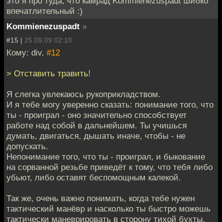
это я про туда, что камрад Kommienezuspadt шибко
впечатлительный :)
Kommienezuspadt
»
#15 |
25.09.09 02:10
Кому: div,
#12
> Отставить травить!
Я слегка увлекаюсь рукоприкладством.
И я тебе могу уверенно сказать: понимание того, что
ты - проиграл - оно значительно способствует
работе над собой в дальнейшем. Ты учишься
думать, двигаться, дышать иначе, чтобы - не
допускать.
Непонимание того, что ты - проиграл, и быкование
на сорванной резьбе приведёт к тому, что тебя либо
убьют, либо оставят беспомощным калекой.
Так же, очень важно понимать, когда тебе нужен
тактический манёвр и насколько ты быстро можешь
тактически маневрировать в сторону тихой бухты,