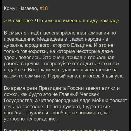
Кому: Нагаево,
#18
> В смысле? Что именно имеешь в виду, камрад?
В смысле - идёт целенаправленная компания по
превращению Медведева в глазах народа - в
дурачка, юродивого, второго Ельцина. И это не
только говнофотки, на которые некоторые даже
здесь повелись. Это очень тонкая и глобальная
работа в целом - попробуйте отследить, что и как
подаётся. Вот, скажем, недавнее выступление на
каком-то саммите, Первый канал, итоговый выпуск.
Во время речи Президента России звенят вилки и
ложки, как будто это не Главный Человек
Государства, а четвероюродный дядя Мойша толкает
речь на застолье. Те, кто думают, будто такие
проёбы - случайны - вообще не понимают, как
устроено телевидение.
В результате, всю его достаточно серьёзную речь