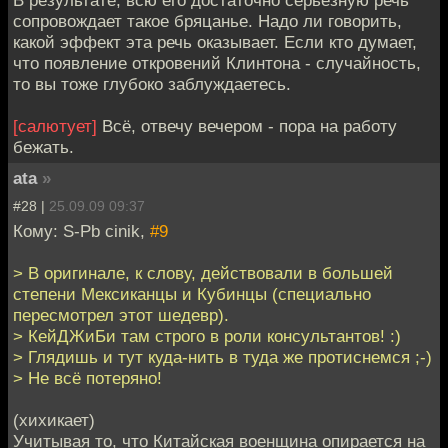
сопровождает такое бряцанье. Надо ли говорить,
какой эффект эта речь оказывает. Если кто думает,
что появление откровений Клинтона - случайность,
то вы тоже глубоко заблуждаетесь.
[салютует]
Всё, отвечу вечером - пора на работу
бежать.
ata
»
#28 |
25.09.09 09:37
Кому: S-Pb cinik,
#9
> В оригинале, к слову, действовали в большей
степени Мексиканцы и Кубинцы (специально
пересмотрел этот шедевр).
> КейДЖиБи там строго в роли консультантов! :)
> Глядишь и тут куда-нить в туда же протиснемся ;-)
> Не всё потеряно!
(хихикает)
Учитывая то, что Китайская военщина опирается на