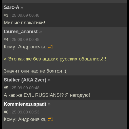
Sarc-A
»
#3 |
25.09.09 00:48
Милые плакатики!
tauren_ananist
»
#4 |
25.09.09 00:48
Кому: Андрюнечка,
#1
> Это как же без аццких русских обошлись!!!
Значит они нас не боятся :(
Stalker (AKA Zver)
»
#5 |
25.09.09 00:48
А как же EVIL RUSSIANS!? Я негодую!
Kommienezuspadt
»
#6 |
25.09.09 00:53
Кому: Андрюнечка,
#1