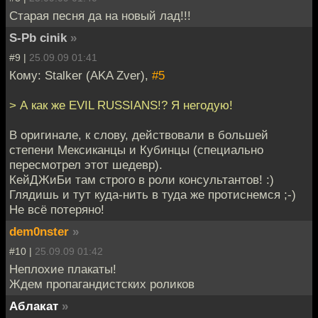
Старая песня да на новый лад!!!
S-Pb cinik
»
#9 |
25.09.09 01:41
Кому: Stalker (AKA Zver),
#5
> А как же EVIL RUSSIANS!? Я негодую!
В оригинале, к слову, действовали в большей
степени Мексиканцы и Кубинцы (специально
пересмотрел этот шедевр).
КейДЖиБи там строго в роли консультантов! :)
Глядишь и тут куда-нить в туда же протиснемся ;-)
Не всё потеряно!
dem0nster
»
#10 |
25.09.09 01:42
Неплохие плакаты!
Ждем пропагандистских роликов
Аблакат
»