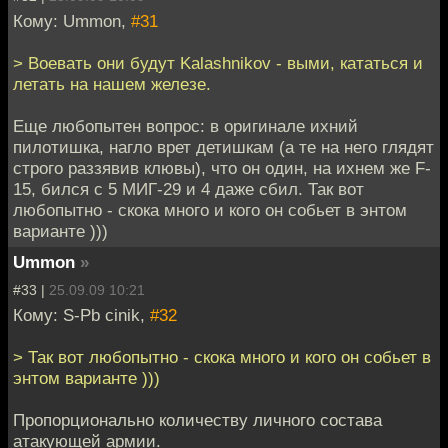
Кому: Ummon,
#31
> Воевать они будут Kalashnikov - выми, кататься и
летать на нашем железе.
Еще любопытен вопрос: в оригинале ихний
пилотишка, нагло врет детишкам (а те на него глядят
строго раззявив клювы), что он один, на ихнем же F-
15, бился с 5 МИГ-29 и 4 даже сбил. Так вот
любопытно - скока много и кого он собьет в энтом
варианте )))
Ummon
»
#33 |
25.09.09 10:21
Кому: S-Pb cinik,
#32
> Так вот любопытно - скока много и кого он собьет в
энтом варианте )))
Пропорционально количеству личного состава
атакующей армии.