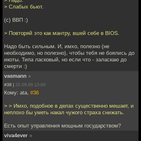
> Надо.
> Слабых бьют.
(с) ВВП :)
> Повторяй это как мантру, вшей себе в BIOS.
Надо быть сильным. И, имхо, полезно (не
необходимо, но полезно), чтобы тебя не боялись до
икоты. Типа ласковый, но если что - заласкаю до
смерти :)
vasmann
»
#38 |
25.09.09 13:00
Кому: ata,
#36
> > Имхо, подобное в делах существенно мешает, и
неплохо бы уметь накал чужого страха снижать.
Есть опыт управления мощным государством?
viva4ever
»