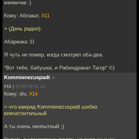
книжичке :)
Кому: Аблакат,
#11
> (День радио)
Абаржака :D
Я чуть не помер, когда смотрел оба-два.
"Вот тебе, бабушка, и Рабиндранат Тагор" ©)
Kommienezuspadt
»
#16 |
25.09.09 02:12
Кому: div,
#14
> что камрад Kommienezuspadt шибко
впечатлительный
А ты очень неопытный ;)