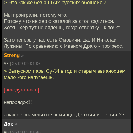
> Это как же без аццких русских обошлись!
Мы проиграли, потому что.
Потому что не хер с каталой за стол садиться.
Хотя - хер тут не сядешь, когда отвёртку - к почке.
Зато теперь у нас есть Омовичи, да. И Николаи
Лужины. По сравнению с Иваном Драго - прогресс.
Streng
»
#7 |
25.09.09 01:06
> Выпуском пары Су-34 в год и старым авианосцем
мало кого напугаешь.
[негодует весь]
непорядок!!!
а как же знаменитые эсминцы Дерзкий и Четкий!??
Док
»
#8 |
25.09.09 01:40