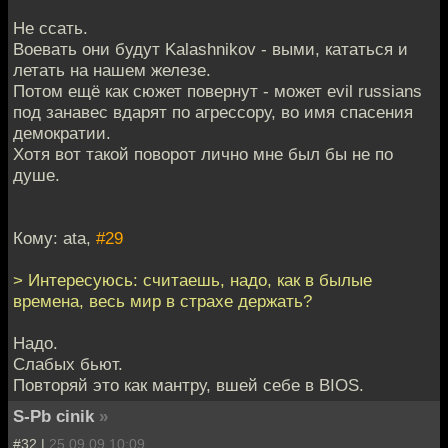
Не ссать.
Воевать они будут Kalashnikov - выми, кататься и
летать на нашем железе.
Потом ещё как сюжет повернут - может evil russians
под занавес вдарят по агрессору, во имя спасения
демократии.
Хотя вот такой поворот лично мне был бы не по
душе.
Кому: ata,
#29
> Интересуюсь: считаешь, надо, как в былые
времена, весь мир в страхе держать?
Надо.
Слабых бьют.
Повторяй это как мантру, вшей себе в BIOS.
S-Pb cinik
»
#32 |
25.09.09 10:09