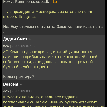
Кому: Kommienezuspadt,
#15
> Из президента Медведева сознательно лепят
второго Ельцина.
Не. Ему столько не выпить. Закалка, панимаш, не та
:)
Дадли Смит
»
#24 |
25.09.09 07:13
>Сейчас на дворе кризис, и китайцы пытаются
самолично прибыть на место с инспекцией своей
собственности, а не довольствоваться резаной
бумагой зелёного цвета.
Кады примьера?
Descent
»
#25 |
25.09.09 08:00
>Русских не видно, а ведь все издания
поговаривали об объединённых русско-китайских
силах. Видимо, уже не боятся. Выпуском пары Су-34