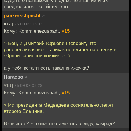
Судить о незнакомых людях, не зная их и их
предпосылок - злейшее зло.
panzerschpecht
»
#17 |
25.09.09 03:03
Кому: Kommienezuspadt,
#15
> Вон, и Дмитрий Юрьевич говорит, что
рассчётливая месть никак не влияет на оценку в
ч0рной записной книжичке :)
а у тебя кстати есть такая книжечка?
Нагаево
»
#18 |
25.09.09 03:29
Кому: Kommienezuspadt,
#15
> Из президента Медведева сознательно лепят
второго Ельцина.
В смысле? Что именно имеешь в виду, камрад?