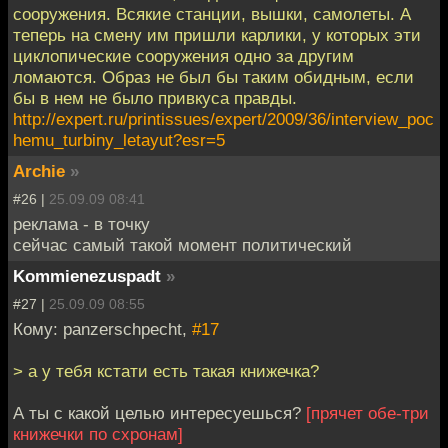
сооружения. Всякие станции, вышки, самолеты. А
теперь на смену им пришли карлики, у которых эти
циклопические сооружения одно за другим
ломаются. Образ не был бы таким обидным, если
бы в нем не было привкуса правды.
http://expert.ru/printissues/expert/2009/36/interview_poc
hemu_turbiny_letayut?esr=5
Archie
»
#26 |
25.09.09 08:41
реклама - в точку
сейчас самый такой момент политический
Kommienezuspadt
»
#27 |
25.09.09 08:55
Кому: panzerschpecht,
#17
> а у тебя кстати есть такая книжечка?
А ты с какой целью интересуешься?
[прячет обе-три
книжечки по схронам]