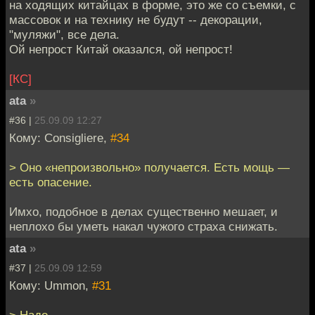
на ходящих китайцах в форме, это же со съемки, с
массовок и на технику не будут -- декорации,
"муляжи", все дела.
Ой непрост Китай оказался, ой непрост!
[КС]
ata
»
#36 |
25.09.09 12:27
Кому: Consigliere,
#34
> Оно «непроизвольно» получается. Есть мощь —
есть опасение.
Имхо, подобное в делах существенно мешает, и
неплохо бы уметь накал чужого страха снижать.
ata
»
#37 |
25.09.09 12:59
Кому: Ummon,
#31