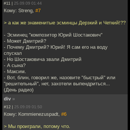
#11 |
25.09.09 01:44
Кому: Streng,
#7
> а как же знаменитые эсминцы Дерзкий и Четкий!??
- Эсминец "композитор Юрий Шостакович"
- Может Дмитрий?
- Почему Дмитрий? Юрий! Я сам его на воду
спускал
- Но Шостаковича звали Дмитрий
- А сына?
- Максим.
- Вот, блин, говорил же, назовите "быстрый" или
"решительный", нет, захотели выпендриться...
(День радио)
div
»
#12 |
25.09.09 01:50
Кому: Kommienezuspadt,
#6
> Мы проиграли, потому что.