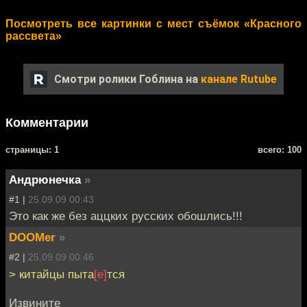
Посмотреть все картинки с мест съёмок «Красного
рассвета»
Смотри ролики Гоблина на
канале Rutube
Комментарии
cтраницы: 1
всего: 100
Андрюнечка
»
#1 |
25.09.09 00:43
Это как же без аццких русских обошлись!!!
DOOMer
»
#2 |
25.09.09 00:46
> китайцы пыта
[е]
тся
Извините