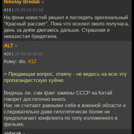
Nikolay Bredak
»
#19 |
25.09.09 03:50
На фоне новостей решил я поглядеть оригинальный
"Красный рассвет". Пока что осилил около получаса,
день за днём двигаюсь дальше. Страшная и
неказистая бредятина.
ALT
»
#20 |
25.09.09 05:02
Кому: div,
#12
> Предвещая вопрос, отвечу - не ведись на всю эту
пропагандистскую хуйню.
Видишь ли, сам факт замены СССР на Китай
говорит достаточно много.
Нас не считают равными себе в военной области и
следовательно даже гипотетически более не
предполагают конфликта по типу изложенного в
фильме.
aidarak
»