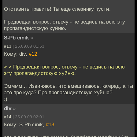
Отставить травить! Ты еще слезинку пусти.
Предвещая вопрос, отвечу - не ведись на всю эту
пропагандистскую хуйню.
S-Pb cinik
»
#13 |
25.09.09 01:53
Кому: div,
#12
> > Предвещая вопрос, отвечу - не ведись на всю
эту пропагандистскую хуйню.
Эмммм... Извиняюсь, что вмешиваюсь, камрад, а ты
это про куда? Про пропагандистскую хуйню?
:)
div
»
#14 |
25.09.09 02:01
Кому: S-Pb cinik,
#13