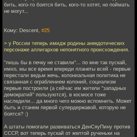
бить, кого-то боятся бить, кого-то хотят, но поймать
не могут...
Кому: Descent,
#25
> у России теперь имидж родины анекдотических
персонаже аллигархов непонятного происхождения.
"лишь бы в печку не ставили"... по мне так пускай,
имхо, мы все время впереди планеты всей - первые
перестали ведьм жечь, колониальная политика не
связанная с ограблением колоний, социализм
первые построили (а сейчас им жители "западных
демократий" пользуются), в космосе тоже
наследили... да много чего можно вспомнить. Может
быть и станем первой супердержавой, которую не
боятся? :)
А штаты помогали развиваться ДенСяуПину против
СССР, вот теперь пускай от желтой рученьки на