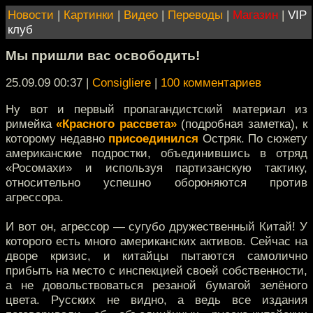
Новости
|
Картинки
|
Видео
|
Переводы
|
Магазин
|
VIP
клуб
Мы пришли вас освободить!
25.09.09 00:37
|
Consigliere
|
100 комментариев
Ну вот и первый пропагандистский материал из
римейка
«Красного рассвета»
(подробная заметка), к
которому недавно
присоединился
Остряк. По сюжету
американские подростки, объединившись в отряд
«Росомахи» и используя партизанскую тактику,
относительно успешно обороняются против
агрессора.
И вот он, агрессор — сугубо дружественный Китай! У
которого есть много американских активов. Сейчас на
дворе кризис, и китайцы пытаются самолично
прибыть на место с инспекцией своей собственности,
а не довольствоваться резаной бумагой зелёного
цвета. Русских не видно, а ведь все издания