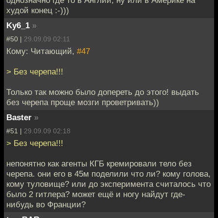
однозначно где то в Англии, ну или в Америке на
худой конец :-)))
Ky6_1
»
#50 |
29.09.09 02:11
Кому: Читающий,
#47
> Без черепа!!!
Только так можно было допереть до этого! выдать
без черепа проще мозги проветривать))
Baster
»
#51 |
29.09.09 02:18
> Без черепа!!!
непонятно как агенты КГБ кремировали тело без
черепа. они его в 45м поделили что ли? кому голова,
кому туловище? или до эксперимента считалось что
было 2 гитлера? может ещё и ногу найдут где-
нибудь во Франции?