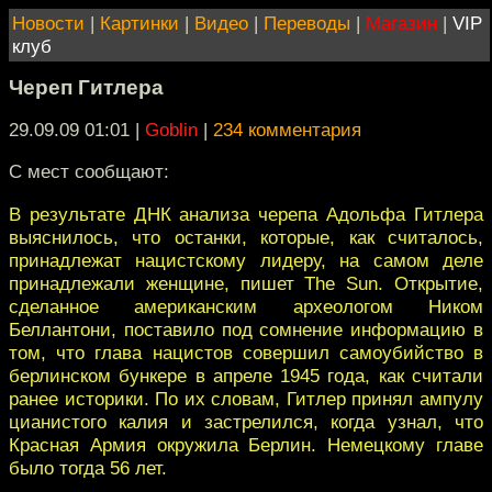
Новости
|
Картинки
|
Видео
|
Переводы
|
Магазин
|
VIP
клуб
Череп Гитлера
29.09.09 01:01
|
Goblin
|
234 комментария
С мест сообщают:
В результате ДНК анализа черепа Адольфа Гитлера
выяснилось, что останки, которые, как считалось,
принадлежат нацистскому лидеру, на самом деле
принадлежали женщине, пишет The Sun. Открытие,
сделанное американским археологом Ником
Беллантони, поставило под сомнение информацию в
том, что глава нацистов совершил самоубийство в
берлинском бункере в апреле 1945 года, как считали
ранее историки. По их словам, Гитлер принял ампулу
цианистого калия и застрелился, когда узнал, что
Красная Армия окружила Берлин. Немецкому главе
было тогда 56 лет.