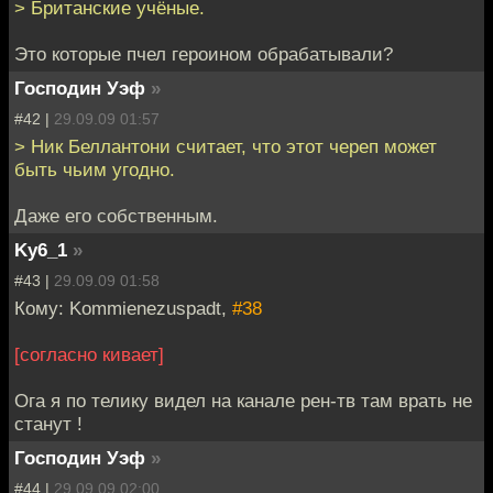
> Британские учёные.
Это которые пчел героином обрабатывали?
Господин Уэф
»
#42 |
29.09.09 01:57
> Ник Беллантони считает, что этот череп может
быть чьим угодно.
Даже его собственным.
Ky6_1
»
#43 |
29.09.09 01:58
Кому: Kommienezuspadt,
#38
[согласно кивает]
Ога я по телику видел на канале рен-тв там врать не
станут !
Господин Уэф
»
#44 |
29.09.09 02:00