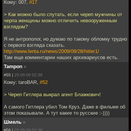
Кому: 007,
#17
> Как можно было спутать, если череп мужчины от
черпа женщины можно отличить невооруженным
взглядом?
Я не антрополог, но думаю по такому обломку трудно
с первого взгляда сказать.
http://www.lenta.ru/news/2009/09/28/hitler1/
Там еще комментарии наших архивариусов есть.
Tampon
»
#55 |
29.09.09 02:38
Кому: taroBAR,
#52
> Череп Гитлера выкрал агент Блажкович!
А самого Гитлера убил Том Круз. Даже в фильме об
этом показывали. А тут какие то русские :-))))
Шмель
»
#56 |
29.09.09 02:38