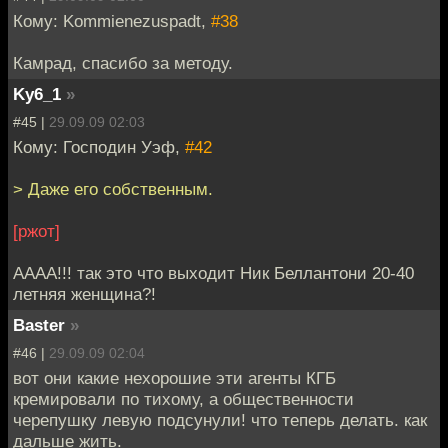
Кому: Kommienezuspadt,
#38
Камрад, спасибо за методу.
Ky6_1
»
#45 |
29.09.09 02:03
Кому: Господин Уэф,
#42
> Даже его собственным.
[ржот]
АААА!!! так это что выходит Ник Беллантони 20-40
летняя женщина?!
Baster
»
#46 |
29.09.09 02:04
вот они какие нехорошие эти агенты КГБ
кремировали по тихому, а общественности
черепушку левую подсунули! что теперь делать. как
дальше жить.