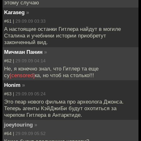
этому случаю
Karaseg
»
#61 |
29.09.09 03:33
А настоящие останки Гитлера найдут в могиле
Сталина и учебники истории приобретут
законченный вид.
Мичман Панин
»
#62 |
29.09.09 04:14
Не, я конечно знал, что Гитлер та еще
су
[censored]
ка, но чтоб на столько!!!
Honim
»
#63 |
29.09.09 05:24
Это пеар нового фильма про археолога Джонса.
Теперь агенты КэйДжиБи будут охотиться за
черепом Гитлера в Антарктиде.
joeytouring
»
#64 |
29.09.09 05:52