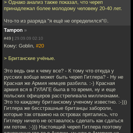
> Однако анализ также показал, что череп
принадлежал более молодому человеку 20-40 лет.
Что-то из разряда "я ещё не определился"©.
Tampon
»
#49 |
29.09.09 02:10
Кому: Goblin,
#20
> Британские учёные.
Это ведь они к чему все? - К тому что откуда у
русских вобще может быть череп Гитлера? - Ну не
Красная же Армия немцев разбила. :-) Красная
армия вся в ГУЛАГЕ была в то время, ну и еще
польских офицеров расстреливала миллионами.
Это то каждому британскому ученому известно. :-)))
Гитлера же бесстрашные британцы забороли,
которые так отважно на островах прятались, что
Гитлеру ничего не оставалось сделать как сдаться
им потом. :-))) Настоящий череп Гитлера поэтому