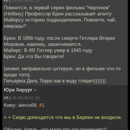
#8 |
29.09.09 01:11
Помнится, в первой серии фильма "Чертенок"
(Hellboy) Профессор Брин рассказывает агенту
Майерсу историю подразделения. Помните, чай,
камрады?
Брин: В 1956 году, после смерти Гитлера Вторая
Мировая, наконец, заканчивается.
Майерс: В 45! Гитлер умер в 1945 году
Брин: Да что Вы говорите!
(может, неправильно цитирую, но в фильме что-то
вроде того).
Гельерма Дель Торро как в воду глядел)))))))
Юра Хирург
»
#9 |
29.09.09 01:15
Кому: alexis69,
#1
> > Скоро допиздятся что мы в Берлин не входили.
Обидно, блядь, что мало кто это понимает(((