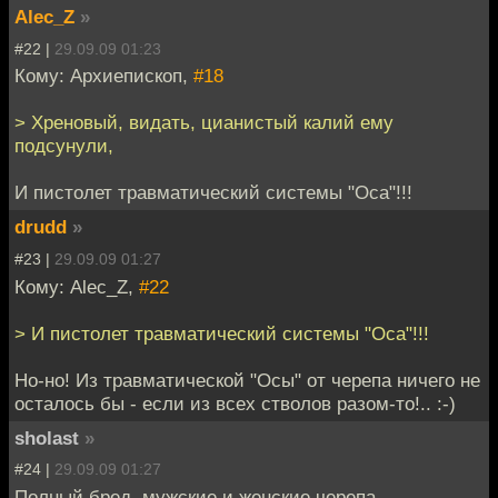
Alec_Z
»
#22 |
29.09.09 01:23
Кому: Архиепископ,
#18
> Хреновый, видать, цианистый калий ему
подсунули,
И пистолет травматический системы "Оса"!!!
drudd
»
#23 |
29.09.09 01:27
Кому: Alec_Z,
#22
> И пистолет травматический системы "Оса"!!!
Но-но! Из травматической "Осы" от черепа ничего не
осталось бы - если из всех стволов разом-то!.. :-)
sholast
»
#24 |
29.09.09 01:27
Полный бред, мужские и женские черепа