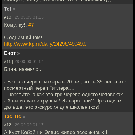
Tef
»
#10 |
29.09.09 01:15
Кому: ку!,
#7
С одним яйцом!
http://www.kp.ru/daily/24296/490499/
Енот
»
#11 |
29.09.09 01:17
Блин, навеяло...
- Вот это череп Гитлера в 20 лет, вот в 35 лет, а это
посмертный череп Гитлера....
- Порстите, а как это три черепа одного человека?
- А вы из какой группы? Из взрослой? Проходите
дальше, это экскурсия для школьников!
Tac-Tic
»
#12 |
29.09.09 01:17
А Курт Кобэйн и Элвис живее всех живых!!!