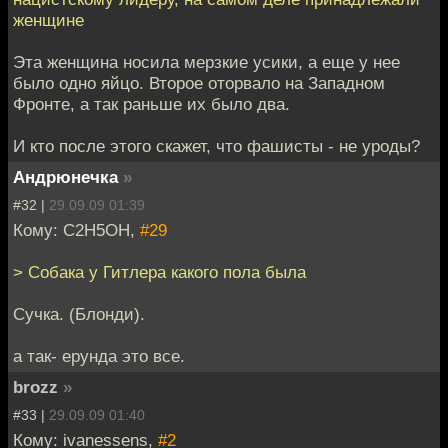
женщине
Эта женщина носила мерзкие усики, а еще у нее
было одно яйцо. Второе оторвало на Западном
Фронте, а так раньше их было два.
И кто после этого скажет, что фашисты - не уроды?
Андрюнечка
»
#32 |
29.09.09 01:39
Кому: C2H5OH,
#29
> Собака у Гитлера какого пола была
Сучка. (Блонди).
а так- ерунда это все.
brozz
»
#33 |
29.09.09 01:40
Кому: ivanessens,
#2