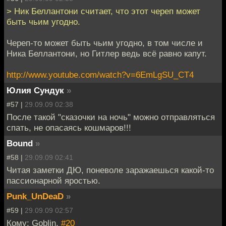
> Ник Беллантони считает, что этот череп может
быть чьим угодно.
Череп-то может быть чьим угодно, в том числе и
Ника Беллантони, но Гитлер ведь всё равно капут.
http://www.youtube.com/watch?v=6EmLgSU_CT4
Юлия Сундук
»
#57 |
29.09.09 02:38
После такой "сказочки на ночь" можно отправляться
спать, не опасаясь кошмаров!!!
Bound
»
#58 |
29.09.09 02:41
Читая заметки ДЮ, поневоле заражаешься какой-то
пассионарной яростью.
Punk_UnDeaD
»
#59 |
29.09.09 02:57
Кому: Goblin,
#20