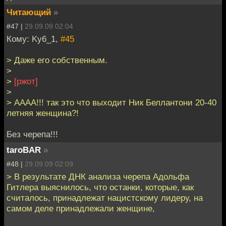
Читающий
»
#47 |
29.09.09 02:04
Кому: Ky6_1,
#45
> Даже его собственным.
>
>
[ржот]
>
> АААА!!! так это что выходит Ник Беллантони 20-40
летняя женщина?!
Без черепа!!!
taroBAR
»
#48 |
29.09.09 02:09
> В результате ДНК анализа черепа Адольфа
Гитлера выяснилось, что останки, которые, как
считалось, принадлежат нацистскому лидеру, на
самом деле принадлежали женщине,