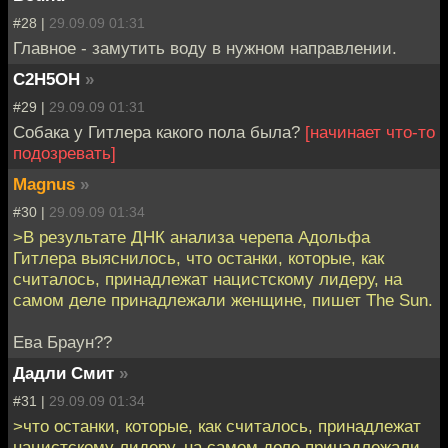
#28 |
29.09.09 01:31
Главное - замутить воду в нужном направлении.
C2H5OH
»
#29 |
29.09.09 01:31
Собака у Гитлера какого пола была?
[начинает что-то
подозревать]
Magnus
»
#30 |
29.09.09 01:34
>В результате ДНК анализа черепа Адольфа
Гитлера выяснилось, что останки, которые, как
считалось, принадлежат нацистскому лидеру, на
самом деле принадлежали женщине, пишет The Sun.
Ева Браун??
Дадли Смит
»
#31 |
29.09.09 01:34
>что останки, которые, как считалось, принадлежат
нацистскому лидеру, на самом деле принадлежали