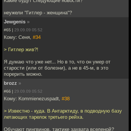
Какие будут следующие новости?
неужели "Гитлер - женщина"?
Jewgenis
»
#65 |
29.09.09 05:52
Кому: Сеня,
#34
> Гитлер жив?!
Я думаю что уже нет... Но в то, что он умер от
старости (или от болезни), а не в 45-м, в это
порерить можно.
brozz
»
#66 |
29.09.09 05:52
Кому: Kommienezuspadt,
#38
> Известно - куда. В Антарктиду, в подводную базу
летающих тарелок третьего рейха.
Обучают пингвинов, тактике захвата вселеной?