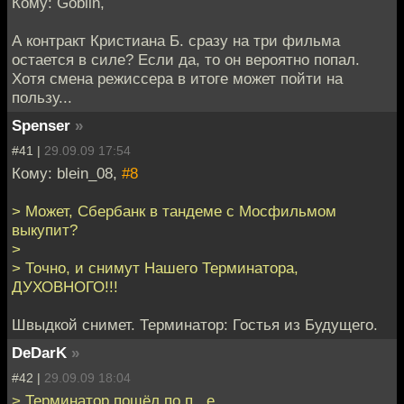
Кому: Goblin,
А контракт Кристиана Б. сразу на три фильма
остается в силе? Если да, то он вероятно попал.
Хотя смена режиссера в итоге может пойти на
пользу...
Spenser
»
#41 |
29.09.09 17:54
Кому: blein_08,
#8
> Может, Сбербанк в тандеме с Мосфильмом
выкупит?
>
> Точно, и снимут Нашего Терминатора,
ДУХОВНОГО!!!
Швыдкой снимет. Терминатор: Гостья из Будущего.
DeDarK
»
#42 |
29.09.09 18:04
> Терминатор пошёл по п...е