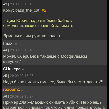
#3 |
29.09.09 15:16
Кому: bazil_the_cat,
#2
> Дим Юрич, надо им было бабло у
ярмольниковских корешей занимать
Ярмольник им руки не подаст.
lmaxl
»
#4 |
29.09.09 15:18
Может, Сбербанк в тандеме с Мосфильмом
выкупит?
CHukepc
»
#5 |
29.09.09 15:27
Надо было пилить смелее, было бы чем отдавать!!!
razoom1
»
#6 |
29.09.09 15:27
Пример для желающих снимать хуйню. Не хочешь
разоряться - снимай так чтоб людям понравилось, а