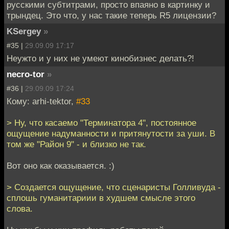
русскими субтитрами, просто впаяно в картинку и
трындец. Это что, у нас такие теперь R5 лицензии?
KSergey
»
#35 |
29.09.09 17:17
Неужто и у них не умеют кинобизнес делать?!
necro-tor
»
#36 |
29.09.09 17:24
Кому: arhi-tektor,
#33
> Ну, что касаемо "Терминатора 4", постоянное
ощущение надуманности и притянутости за уши. В
том же "Район 9" - и близко не так.
Вот оно как оказывается. :)
> Создается ощущение, что сценаристы Голливуда -
сплошь гуманитариии в худшем смысле этого
слова.