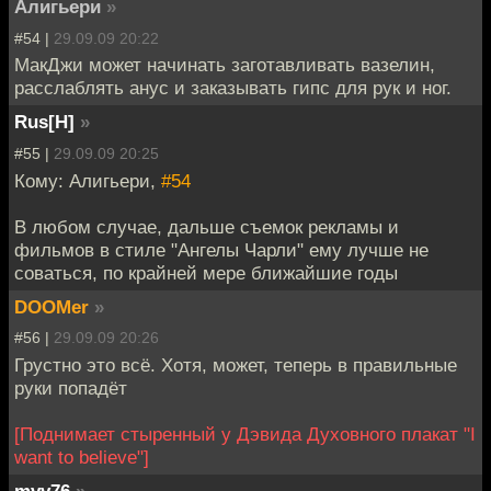
Алигьери
»
#54 |
29.09.09 20:22
МакДжи может начинать заготавливать вазелин,
расслаблять анус и заказывать гипс для рук и ног.
Rus[H]
»
#55 |
29.09.09 20:25
Кому: Алигьери,
#54
В любом случае, дальше съемок рекламы и
фильмов в стиле "Ангелы Чарли" ему лучше не
соваться, по крайней мере ближайшие годы
DOOMer
»
#56 |
29.09.09 20:26
Грустно это всё. Хотя, может, теперь в правильные
руки попадёт
[Поднимает стыренный у Дэвида Духовного плакат "I
want to believe"]
mvv76
»