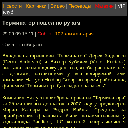
Новости
|
Картинки
|
Видео
|
Переводы
|
Магазин
|
VIP
клуб
Терминатор пошёл по рукам
29.09.09 15:11
|
Goblin
|
102 комментария
С мест сообщают:
Владельцы франшизы "Терминатор" Дерек Андерсон
(Derek Anderson) и Виктор Кубичек (Victor Kubicek)
выставят ее на продажу для того, чтобы расплатиться
с долгами, возникшими у контролируемой ими
компании Halcyon Holding Group во время работы над
фильмом "Терминатор: Да придет спаситель".
Компания Halcyon приобрела права на "Терминатора"
за 25 миллионов долларов в 2007 году у продюсеров
Марио Кассара и Эндрю Вайны. Средства на
приобретение франшизы были позаимствованы у
хедж-фонда Pacificor, LLC, который теперь является
основным кредитором компании.