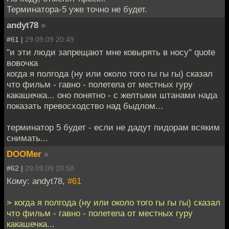
Терминатора-5 уже точно не будет.
andyt78
»
#61 |
29.09.09 20:49
"и эти люди запрещают мне ковырять в носу" quote
вовочка
когда я полгода (ну или около того гы гы гы) сказал
что фильм - гавно - полетела от местных гуру
какашечка... оно понятно - с желтыми штанами нада
показать превосходство над быдлом...
терминатор 5 будет - если не дадут пидорам всяким
снимать...
DOOMer
»
#62 |
29.09.09 20:58
Кому: andyt78,
#61
> когда я полгода (ну или около того гы гы гы) сказал
что фильм - гавно - полетела от местных гуру
какашечка...