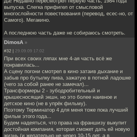
Да! Недавно пересмотрел первую часть, 1984 года
выпуска. Слегка прифигел от смысловой
многослойности повествования (перевод, есес-но, от
Самого). Мегакино.
А последнюю часть даже не собираюсь смотреть.
DimosA
»
#32 |
29.09.09 17:02
При всех своих ляпах мне 4-ая часть всё же
понравилась...
А сцену погони смотрел в кино затаив дыхание и
забыв про бутылку пива, зажатую в потной ладошке
(чего за собой ранее не замечал)...
Трансформеры 2 - зубодробительный и
крышесносящий экшн, но это более наивное и
детское кино (не в упрёк фильму).
Поэтому Терминатор 4 для меня тоже пока лучший
фильм этого года...
Будем надеяться, что права на франшизу выкупит
достойная компания, которая сможет дать ей новую
жизнь (и желательно не через 10-15 лет, а в