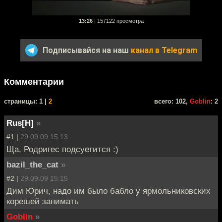
13:26
|
157122 просмотра
Подписывайся на наш
канал в Telegram
Комментарии
cтраницы: 1 |
2
всего: 102,
Goblin
: 2
Rus[H]
»
#1 |
29.09.09 15:13
Ща, Родригес подсуетится :)
bazil_the_cat
»
#2 |
29.09.09 15:15
Дим Юрич, надо им было бабло у ярмольниковских
корешей занимать
Goblin
»