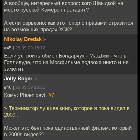
А вообще, интересный вопрос: кого Швыдкой на
место русской Камерон поставит?
А если серьезно: как этот спор с правами отразится
на возможных продах ХСК?
Nikolay Bredak
»
#45 |
29.09.09 18:12
Если устроить обмен Бондарчук - МакДжи - что в
Голливуде, что на Мосфильме подвоха никто и не
заметит.
Jolly Roger
»
#46 |
29.09.09 18:21
Кому: Phoenixavi,
#7
> Терминатор лучшее кино, которое я пока видел в
2009г.
Может это был пока единственный фильм, который
в 2009г. видел??