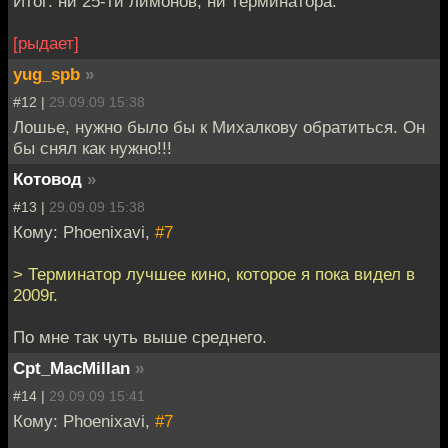
Итог: ни 25-ти лимонов, ни терминатора.
[рыдает]
yug_spb
»
#12 |
29.09.09 15:38
Лошье, нужно было бы к Михалкову обратиться. Он
бы снял как нужно!!!
Котовод
»
#13 |
29.09.09 15:38
Кому: Phoenixavi,
#7
> Терминатор лучшее кино, которое я пока видел в
2009г.
По мне так чуть выше среднего.
Cpt_MacMillan
»
#14 |
29.09.09 15:41
Кому: Phoenixavi,
#7