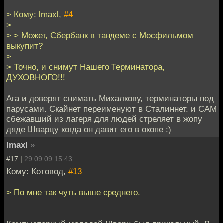
> Кому: lmaxl,
#4
>
> > Может, Сбербанк в тандеме с Мосфильмом
выкупит?
>
> Точно, и снимут Нашего Терминатора,
ДУХОВНОГО!!!
Ага и доверят снимать Михалкову, терминаторы под
парусами, Скайнет переименуют в Сталиннет, и САМ
сбежавший из лагеря для людей стреляет в жопу
дяде Шварцу когда он давит его в окопе :)
lmaxl
»
#17 |
29.09.09 15:43
Кому: Котовод,
#13
> По мне так чуть выше среднего.