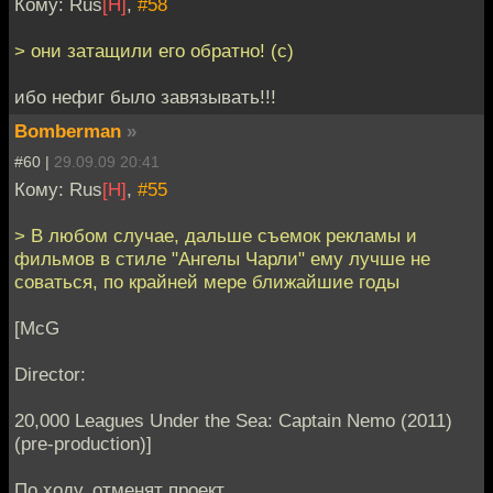
Кому: Rus
[H]
,
#58
> они затащили его обратно! (с)
ибо нефиг было завязывать!!!
Bomberman
»
#60 |
29.09.09 20:41
Кому: Rus
[H]
,
#55
> В любом случае, дальше съемок рекламы и
фильмов в стиле "Ангелы Чарли" ему лучше не
соваться, по крайней мере ближайшие годы
[McG
Director:
20,000 Leagues Under the Sea: Captain Nemo (2011)
(pre-production)]
По ходу, отменят проект.