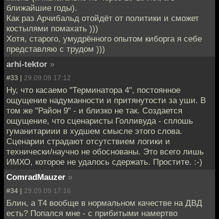
ближайшие годы).
Как раз Арчибальд отойдёт от политики и сможет
костылями помахать )))
Хотя, старого, умудрённого опытом киборга я себе
представляю с трудом )))
arhi-tektor
»
#33 |
29.09.09 17:12
Ну, что касаемо "Терминатора 4", постоянное
ощущение надуманности и притянутости за уши. В
том же "Район 9" - и близко не так. Создается
ощущение, что сценаристы Голливуда - сплошь
гуманитариии в худшем смысле этого слова.
Сценарии страдают отсутствием логики и
технически/научно не обоснованы. Это всего лишь
ИМХО, которое не удалось сдержать. Простите. :-)
ComradMauzer
»
#34 |
29.09.09 17:16
Блин, а Т4 вообще в нормальном качестве на ДВД
есть? Попался мне - с прибитыми намертво