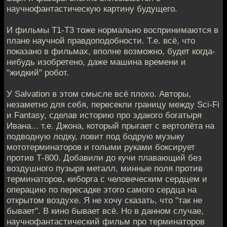
научнофантастическую картину будущего.
И фильмы Т1-Т3 тоже нормально воспринимаются в
плане научной правдоподобности. Т.е. всё, что
показано в фильмах, вполне возможно, будет когда-
нибудь изобретено, даже машина времени и
"жидкий" робот.
У Salvation в этом смысле всё плохо. Авторы,
незаметно для себя, пересекли границу между Sci-Fi
и Fantasy, сделав историю про эдакого богатыря
Ивана... т.е. Джона, который прыгает с вертолёта на
подводную лодку, ловит под бодрую музыку
мототерминаторов и голыми руками боксирует
против Т-800. Добавили до кучи плавающий без
воздушного пузыря металл, минные поля против
терминаторов, киборга с человеческим сердцем и
операцию по пересадке этого самого сердца на
открытом воздухе. Я не хочу сказать, что "так не
бывает". В кино бывает всё. Но в данном случае,
научнофантастический фильм про терминаторов