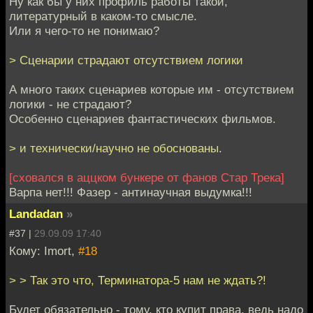
Ну как бы у них профиль работы такой,
литературный в каком-то смысле.
Или я чего-то не понимаю?
> Сценарии страдают отсутствием логики
А много таких сценариев которые им - отсутствием
логики - не страдают?
Особенно сценариев фантастических фильмов.
> и технически/научно не обоснованы.
[сховался в аццком бункере от фанов Стар Трека]
Варпа нет!!! Фазер - антинаучная выдумка!!!
Landadan
»
#37 |
29.09.09 17:40
Кому: Imort,
#18
> > Так это что, Терминатора-5 нам не ждать?!
Будет обязательно - тому, кто купит права, ведь надо