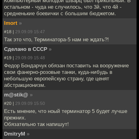
Компьютерный молодой Шварц был прикольный. В
остальном - чуда не случилось, что 3й, что 4й -
средненькие боевички с большим бюджетом.
Imort
»
#18 |
29.09.09 15:47
Так это что, Терминатора-5 нам не ждать?!
Сделано в СССР
»
#19 |
29.09.09 15:48
Федор Бондарчук обязан поставить на вооружение
свои фанерно-розовые танки, куда-нибудь в
небольшую европейскую страну, где ценят
абстракционизм.
m@stik@
»
#20 |
29.09.09 15:50
Есть мнение, что ноый терминатор 5 будет лучше
прежних.
Обязательно так напишут!
DmitryM
»