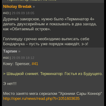
Nikolay Bredak
»
#43 |
29.09.09 18:05
Дурачьё заморское, нужно было «Терминатор 4»
делать двухсерийным и показывать в два захода,
как «Обитаемый остров».
Голливуду срочно необходимо выписать себе
Бондарчука – пусть уже порядок наведёт, э-э!
Тарпин
»
#44 |
29.09.09 18:12
Кому: Spenser,
#41
> Швыдкой снимет. Терминатор: Гостья из Будущего.
Э нет!!!
Место занято мега сериалом "Хроники Сары Коннор"
http://oper.ru/news/read.php?t=1051603635