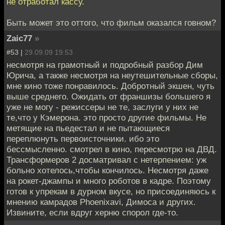
не отработал кассу.
Быть может это оттого, что фильм оказался говном?
Zaic77
»
#53 |
29.09.09 19:53
несмотря на грамотный и подробный разбор Дим
Юрича, а также несмотря на неутешительные сборы,
мне кино тоже понравилось. Добротный экшен, чуть
выше среднего. Ожидать от франшизы большего я
уже не могу - режиссеры не те, заслуги у них не
те,что у Кэмерона. это просто другие фильмы. Не
метящие на пьедестал и не пытающиеся
переплюнуть первоисточники. ибо это
бессмысленно. смотрел в кино, пересмотрю на ДВД.
Трансформеров 2 досматривал с нетерпением: уж
больно хотелось,чтобы кончилось. Несмотря даже
на рокет-джампы и много роботов в кадре. Поэтому
готов к упрекам в дурном вкусе, но присоединяюсь к
мнению камрадов Phoenixavi, Димоса и других.
Извините, если вдруг херню спорол где-то.