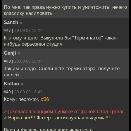
По мне, так права нужно купить и уничтожить: нечего
классику насиловать.
Sanzh
»
#47 |
29.09.09 18:27
К этому и шло. Выкупила бы "Терминатор" какая-
нибудь серьёзная студия.
Genji
»
#48 |
29.09.09 18:37
Так им и надо. Сняли пг13 терминатора, получите
люлей.
Koltan
»
#49 |
29.09.09 18:42
Кому: necro-tor,
#36
>
[сховался в аццком бункере от фанов Стар Трека]
> Варпа нет!!! Фазер - антинаучная выдумка!!!
Варп и фазеры вполне вписываются в