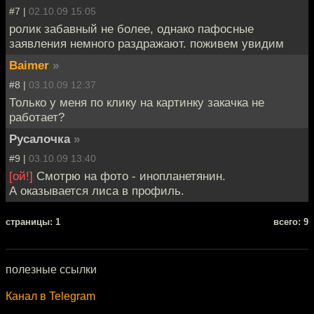
#7 |
02.10.09 15:05
ролик забавный не более, однако пафосные
заявления немного раздражают. поживем увидим
Baimer
»
#8 |
03.10.09 12:37
Только у меня по клику на картинку закачка не
работает?
Русалочка
»
#9 |
03.10.09 13:40
[ой!]
Смотрю на фото - инопланетянин.
А оказывается лиса в профиль.
cтраницы: 1
всего: 9
полезные ссылки
Канал в Telegram