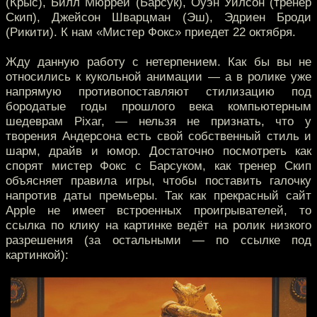
(Крыс), Билл Мюррей (Барсук), Оуэн Уилсон (тренер
Скип), Джейсон Шварцман (Эш), Эдриен Броди
(Рикити). К нам «Мистер Фокс» приедет 22 октября.
Жду данную работу с нетерпением. Как бы вы не
относились к кукольной анимации — а в ролике уже
напрямую противопоставляют стилизацию под
бородатые годы прошлого века компьютерным
шедеврам Pixar, — нельзя не признать, что у
творения Андерсона есть свой собственный стиль и
шарм, драйв и юмор. Достаточно посмотреть как
спорят мистер Фокс с Барсуком, как тренер Скип
объясняет правила игры, чтобы поставить галочку
напротив даты премьеры. Так как прекрасный сайт
Apple не имеет встроенных проигрывателей, то
ссылка по клику на картинке ведёт на ролик низкого
разрешения (за остальными — по ссылке под
картинкой):