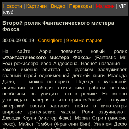
Новости
|
Картинки
|
Видео
|
Переводы
|
Магазин
|
VIP
клуб
Второй ролик Фантастического мистера
Фокса
30.09.09 06:19
|
Consigliere
|
9 комментариев
На сайте Apple появился новый ролик
«Фантастического мистера Фокса»
(Fantastic Mr.
Fox) режиссёра Уэса Андерсона. Насчёт названия —
какого именно эпитета на русском заслуживает
главный герой одноимённой детской книги Роальда
Даля, — можно поспорить. Подход к кукольной
анимации и общая стилистика работы весьма
необычны, вы увидите это в ролике. Но можно
утверждать наверняка, что привлечённый к озвучке
актёрский состав заставит пойти в кинотеатры
широкие зрительские массы. Роли озвучивают:
Джордж Клуни (мистер Фокс), Мэрил Стрип (миссис
Фокс), Майкл Гэмбон (Франклин Бин), Уиллем Дефо