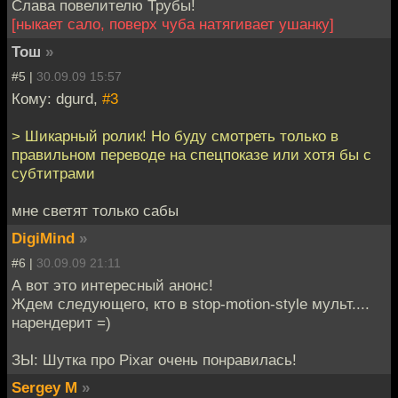
Слава повелителю Трубы!
[ныкает сало, поверх чуба натягивает ушанку]
Тош
»
#5 |
30.09.09 15:57
Кому: dgurd,
#3
> Шикарный ролик! Но буду смотреть только в
правильном переводе на спецпоказе или хотя бы с
субтитрами
мне светят только сабы
DigiMind
»
#6 |
30.09.09 21:11
А вот это интересный анонс!
Ждем следующего, кто в stop-motion-style мульт....
нарендерит =)
ЗЫ: Шутка про Pixar очень понравилась!
Sergey M
»