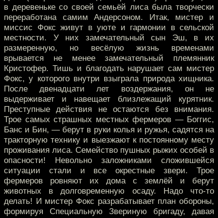
в деревеньке со своей семьёй лиса была творчески
переработана самим Андерсоном. Итак, мистер и
миссис Фокс живут в уюте и гармонии в сельской
местности. У них замечательный сын Эш, в их
размеренную, но весёлую жизнь временами
врывается не менее замечательный племянник
Кристофер. Тишь и благодать нарушает сам мистер
Фокс, у которого внутри взыграла природа хищника.
После двенадцати лет воздержания, он не
выдерживает и навещает близлежащий курятник.
Преступные действия не остаются без внимания.
Трое самых страшных местных фермеров — Боггис,
Банс и Бин, — берут в руки колья и ружья, садятся на
тракторную технику и выезжают к постоянному месту
проживания лиса. Семейство пушных рыжих особей в
опасности! Невольно заложниками сложившейся
ситуации стали и все окрестные звери. Трое
фермеров ровняют их дома с землёй и берут
животных в долговременную осаду. Надо что-то
делать! И мистер Фокс разрабатывает план обороны,
формируя Специальную Звериную бригаду, давая