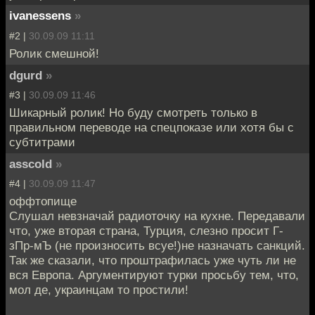
ivanessens
»
#2 |
30.09.09 11:11
Ролик смешной!
dgurd
»
#3 |
30.09.09 11:46
Шикарный ролик! Но буду смотреть только в
правильном переводе на спецпоказе или хотя бы с
субтитрами
asscold
»
#4 |
30.09.09 11:47
оффтопище
Слушал невзначай радиоточку на кухне. Передавали
что, уже вторая страна, Турция, слезно просит Г-
зПр-мЪ (не произносить всуе!)не назначать санкций.
Так же сказали, что проштрафилась уже чуть ли не
вся Европа. Аргументируют турки просьбу тем, что,
мол де, украинцам то простили!