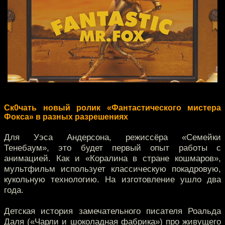
Ск0чать новый ролик «Фантастического мистера
Фокса» в разных разрешениях
Для Уэса Андерсона, режиссёра «Семейки
Тенебаум», это будет первый опыт работы с
анимацией. Как и «Коралина в стране кошмаров»,
мультфильм использует классическую покадровую,
кукольную технологию. На изготовление ушло два
года.
Детская история замечательного писателя Роальда
Даля («Чарли и шоколадная фабрика») про живущего