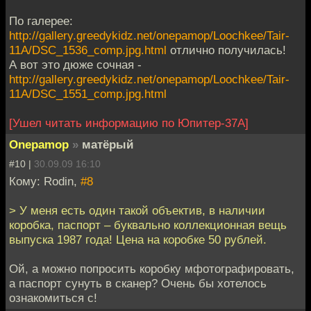
По галерее:
http://gallery.greedykidz.net/onepamop/Loochkee/Tair-
11A/DSC_1536_comp.jpg.html
отлично получилась!
А вот это дюже сочная -
http://gallery.greedykidz.net/onepamop/Loochkee/Tair-
11A/DSC_1551_comp.jpg.html
[Ушел читать информацию по Юпитер-37А]
Onepamop
»
матёрый
#10 |
30.09.09 16:10
Кому: Rodin,
#8
> У меня есть один такой объектив, в наличии
коробка, паспорт – буквально коллекционная вещь
выпуска 1987 года! Цена на коробке 50 рублей.
Ой, а можно попросить коробку мфотографировать,
а паспорт сунуть в сканер? Очень бы хотелось
ознакомиться с!