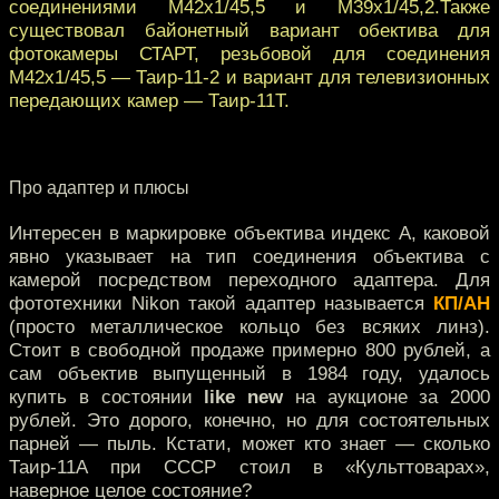
соединениями M42x1/45,5 и M39x1/45,2.Также
существовал байонетный вариант обектива для
фотокамеры СТАРТ, резьбовой для соединения
M42x1/45,5 — Таир-11-2 и вариант для телевизионных
передающих камер — Таир-11Т.
Про адаптер и плюсы
Интересен в маркировке объектива индекс А, каковой
явно указывает на тип соединения объектива с
камерой посредством переходного адаптера. Для
фототехники Nikon такой адаптер называется
КП/АН
(просто металлическое кольцо без всяких линз).
Стоит в свободной продаже примерно 800 рублей, а
сам объектив выпущенный в 1984 году, удалось
купить в состоянии
like new
на аукционе за 2000
рублей. Это дорого, конечно, но для состоятельных
парней — пыль. Кстати, может кто знает — сколько
Таир-11А при СССР стоил в «Культтоварах»,
наверное целое состояние?