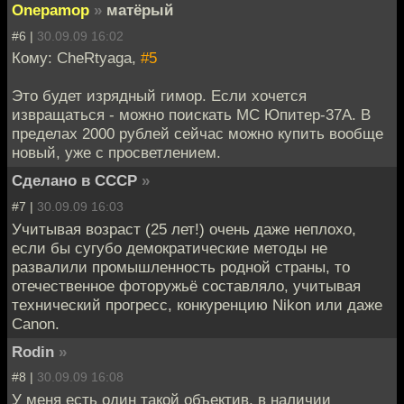
Onepamop
»
матёрый
#6 |
30.09.09 16:02
Кому: CheRtyaga,
#5
Это будет изрядный гимор. Если хочется
извращаться - можно поискать МС Юпитер-37А. В
пределах 2000 рублей сейчас можно купить вообще
новый, уже с просветлением.
Сделано в СССР
»
#7 |
30.09.09 16:03
Учитывая возраст (25 лет!) очень даже неплохо,
если бы сугубо демократические методы не
развалили промышленность родной страны, то
отечественное фоторужьё составляло, учитывая
технический прогресс, конкуренцию Nikon или даже
Canon.
Rodin
»
#8 |
30.09.09 16:08
У меня есть один такой объектив, в наличии