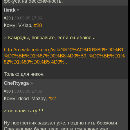
фокуса на бесконечность.
tkntk
»
#29 |
30.09.09 17:36
Кому: VKlab,
#28
> Камрады, поправьте, если ошибаюсь.
http://ru.wikipedia.org/wiki/%D0%A0%D0%B0%D0%B1
%D0%BE%D1%87%D0%B8%D0%B9_%D0%BE%D1%
82%D1%80%D0%B5%D0%...
Только для никон.
CheRtyaga
»
#30 |
30.09.09 17:36
Кому: dead_Mazay,
#27
> не пали хату !!!
Ну портретник заказал уже, поздно пить боржоми.
Следующим будет теле, вот в том ключе уже