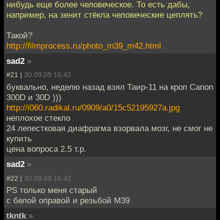
нибудь еще более человеческое. То есть дабы,
например, на зенит стёкла человеческие цеплять?
Такой?
http://filmprocess.ru/photo_m39_m42.html
sad2
»
#21 |
30.09.09 16:42
буквально, неделю назад взял Таир-11 на кроп Canon
300D и 30D )))
http://i060.radikal.ru/0909/a0/15c52195927a.jpg
неплохое стекло
24 лепестковая диафрагма взорвала мозг, не смог не
купить
цена вопроса 2.5 т.р.
sad2
»
#22 |
30.09.09 16:42
PS только меня старый
с белой оправой и резьбой M39
tkntk
»