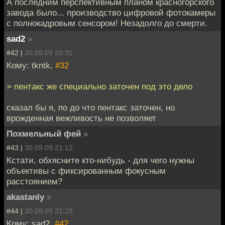
А последним перспективным планом красногорского
завода было... производство цифровой фотокамеры
с полнокадровым сенсором! Незадолго до смерти.
sad2
»
#42 |
30.09.09 20:31
Кому: tkntk,
#32
> пентакс же специально заточен под это дело
сказал бы я, по до что пентакс заточен, но
врожденная вежливость не позволяет
Похмельный фей
»
#43 |
30.09.09 21:12
Кстати, обхясните кто-нибудь - для чего нужны
объективы с фиксированным фокусным
расстоянием?
akastanly
»
#44 |
30.09.09 21:29
Кому: sad2,
#42