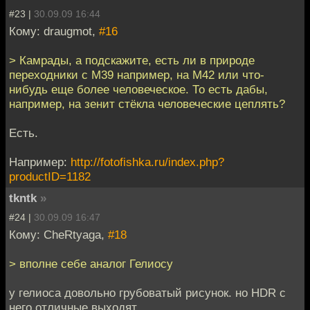
#23 |
30.09.09 16:44
Кому: draugmot,
#16
> Камрады, а подскажите, есть ли в природе
переходники с М39 например, на М42 или что-
нибудь еще более человеческое. То есть дабы,
например, на зенит стёкла человеческие цеплять?
Есть.
Например:
http://fotofishka.ru/index.php?
productID=1182
tkntk
»
#24 |
30.09.09 16:47
Кому: CheRtyaga,
#18
> вполне себе аналог Гелиосу
у гелиоса довольно грубоватый рисунок. но HDR с
него отличные выходят.