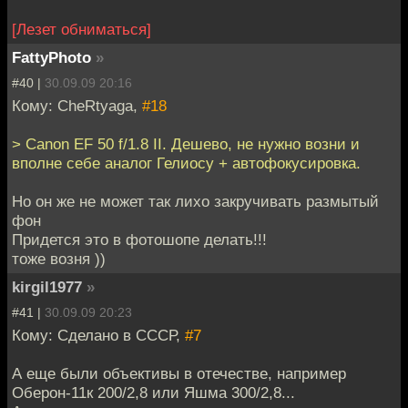
[Лезет обниматься]
FattyPhoto
»
#40 |
30.09.09 20:16
Кому: CheRtyaga,
#18
> Canon EF 50 f/1.8 II. Дешево, не нужно возни и
вполне себе аналог Гелиосу + автофокусировка.
Но он же не может так лихо закручивать размытый
фон
Придется это в фотошопе делать!!!
тоже возня ))
kirgil1977
»
#41 |
30.09.09 20:23
Кому: Сделано в СССР,
#7
А еще были объективы в отечестве, например
Оберон-11к 200/2,8 или Яшма 300/2,8...