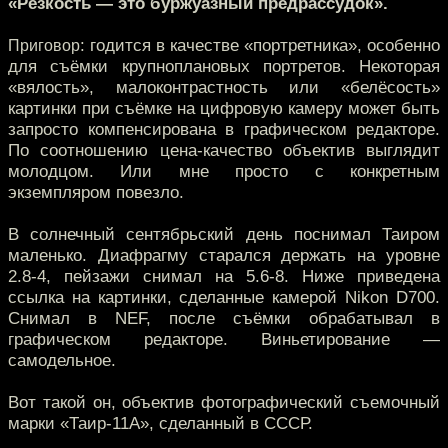
«Резкость — это буржуазный предрассудок».
: годится в качестве «портретника», особенно
Приговор
для съёмки крупноплановых портретов. Некоторая
«вялость», малоконтрастность или «белёсость»
картинки при съёмке на цифровую камеру может быть
запросто компенсирована в графическом редакторе.
По соотношению цена-качество объектив выглядит
молодцом. Или мне просто с конкретным
экземпляром повезло.
В солнечный сентябрьский день поснимал Таиром
маленько. Диафрагму старался держать на уровне
2.8-4, пейзажи снимал на 5.6-8. Ниже приведена
ссылка на картинки, сделанные камерой Nikon D700.
Снимал в NEF, после съёмки обрабатывал в
графическом редакторе. Виньетирование —
самодельное.
Вот такой он, объектив фотографический съемочный
марки «Таир-11А», сделанный в СССР.