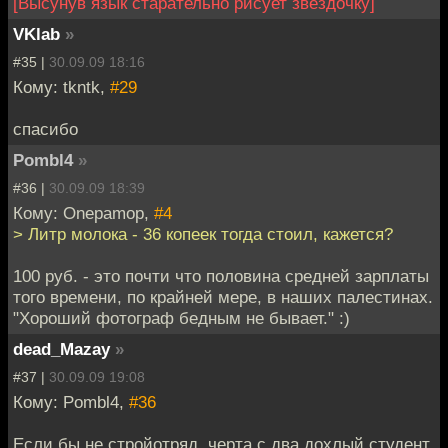
[Высунув язык старательно рисует звездочку]
VKlab
»
#35 |
30.09.09 18:16
Кому: tkntk,
#29
спасибо
Pombl4
»
#36 |
30.09.09 18:39
Кому: Onepamop,
#4
> Литр молока - 36 копеек тогда стоил, кажется?
100 руб. - это почти что половина средней зарплаты
того времени, по крайней мере, в наших палестинах.
"Хороший фотограф бедным не бывает." :)
dead_Mazay
»
#37 |
30.09.09 19:08
Кому: Pombl4,
#36
Если бы не стройотряд, черта с два дохлый студент