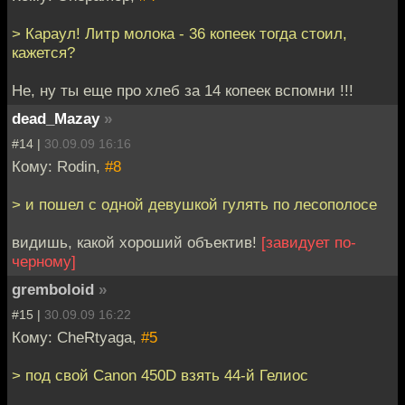
> Караул! Литр молока - 36 копеек тогда стоил,
кажется?
Не, ну ты еще про хлеб за 14 копеек вспомни !!!
dead_Mazay
»
#14 |
30.09.09 16:16
Кому: Rodin,
#8
> и пошел с одной девушкой гулять по лесополосе
видишь, какой хороший объектив!
[завидует по-
черному]
gremboloid
»
#15 |
30.09.09 16:22
Кому: CheRtyaga,
#5
> под свой Canon 450D взять 44-й Гелиос