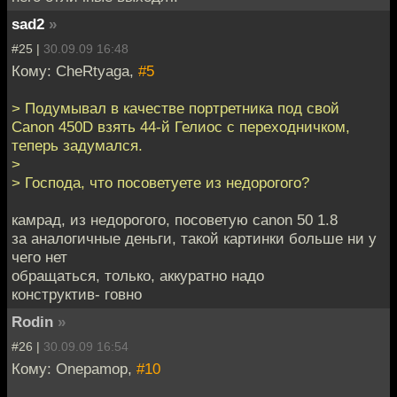
sad2
»
#25 |
30.09.09 16:48
Кому: CheRtyaga,
#5
> Подумывал в качестве портретника под свой
Canon 450D взять 44-й Гелиос с переходничком,
теперь задумался.
>
> Господа, что посоветуете из недорогого?
камрад, из недорогого, посоветую canon 50 1.8
за аналогичные деньги, такой картинки больше ни у
чего нет
обращаться, только, аккуратно надо
конструктив- говно
Rodin
»
#26 |
30.09.09 16:54
Кому: Onepamop,
#10