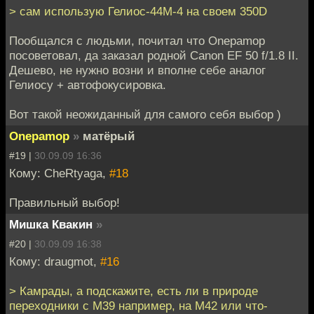
> сам использую Гелиос-44М-4 на своем 350D
Пообщался с людьми, почитал что Onepamop
посоветовал, да заказал родной Canon EF 50 f/1.8 II.
Дешево, не нужно возни и вполне себе аналог
Гелиосу + автофокусировка.
Вот такой неожиданный для самого себя выбор )
Onepamop
»
матёрый
#19 |
30.09.09 16:36
Кому: CheRtyaga,
#18
Правильный выбор!
Мишка Квакин
»
#20 |
30.09.09 16:38
Кому: draugmot,
#16
> Камрады, а подскажите, есть ли в природе
переходники с М39 например, на М42 или что-