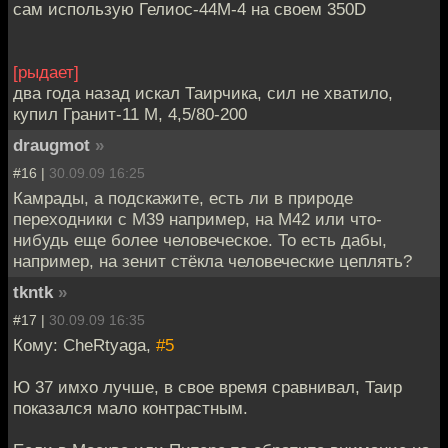
сам использую Гелиос-44М-4 на своем 350D
[рыдает]
два года назад искал Таирчика, сил не хватило,
купил Гранит-11 М, 4,5/80-200
draugmot
»
#16 |
30.09.09 16:25
Камрады, а подскажите, есть ли в природе
переходники с М39 например, на М42 или что-
нибудь еще более человеческое. То есть дабы,
например, на зенит стёкла человеческие цеплять?
tkntk
»
#17 |
30.09.09 16:35
Кому: CheRtyaga,
#5
Ю 37 имхо лучше, в свое время сравнивал, Таир
показался мало контрастным.