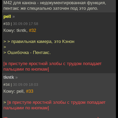
М42 для канона - недокументированная функция,
пентакс же специально заточен под это дело.
pell
»
#33 |
30.09.09 17:58
Кому: tkntk,
#32
> > правильная камера, это Кэнон
>
> Ошибочка - Пентакс.
[в приступе яростной злобы с трудом попадает
пальцами по кнопкам]
tkntk
»
#34 |
30.09.09 18:03
Кому: pell,
#33
>
[в приступе яростной злобы с трудом попадает
пальцами по кнопкам]