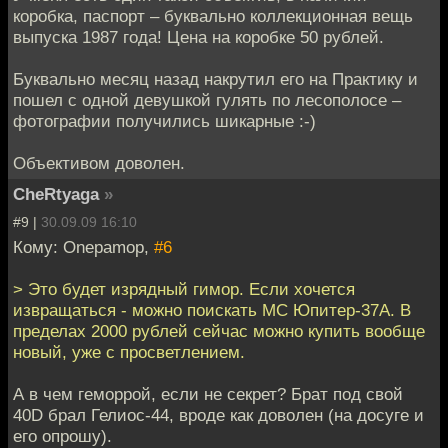
коробка, паспорт – буквально коллекционная вещь
выпуска 1987 года! Цена на коробке 50 рублей.
Буквально месяц назад накрутил его на Практику и
пошел с одной девушкой гулять по лесополосе –
фотографии получились шикарные :-)
Объективом доволен.
CheRtyaga
»
#9 |
30.09.09 16:10
Кому: Onepamop,
#6
> Это будет изрядный гимор. Если хочется
извращаться - можно поискать МС Юпитер-37А. В
пределах 2000 рублей сейчас можно купить вообще
новый, уже с просветлением.
А в чем геморрой, если не секрет? Брат под свой
40D брал Гелиос-44, вроде как доволен (на досуге и
его опрошу).