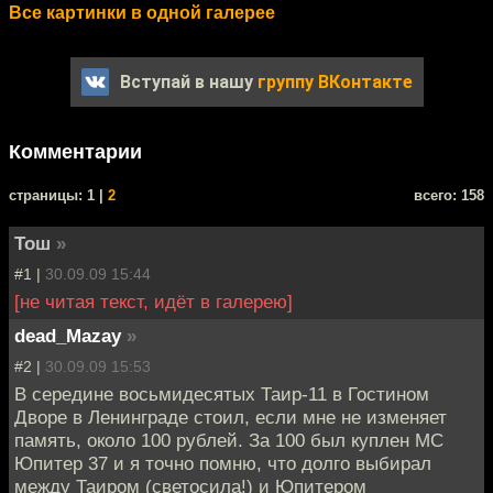
Все картинки в одной галерее
Вступай в нашу
группу ВКонтакте
Комментарии
cтраницы: 1 |
2
всего: 158
Тош
»
#1 |
30.09.09 15:44
[не читая текст, идёт в галерею]
dead_Mazay
»
#2 |
30.09.09 15:53
В середине восьмидесятых Таир-11 в Гостином
Дворе в Ленинграде стоил, если мне не изменяет
память, около 100 рублей. За 100 был куплен МС
Юпитер 37 и я точно помню, что долго выбирал
между Таиром (светосила!) и Юпитером