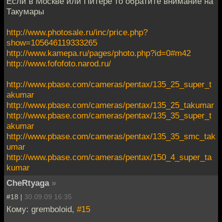
Если в Москве или Питере то обратите внимание на
Такумары
http://www.photosale.ru/inc/price.php?
show=105646119333265
http://www.kamepa.ru/pages/photo.php?id=0#m42
http://www.fofofoto.narod.ru/
http://www.pbase.com/cameras/pentax/135_25_super_t
akumar
http://www.pbase.com/cameras/pentax/135_25_takumar
http://www.pbase.com/cameras/pentax/135_35_super_t
akumar
http://www.pbase.com/cameras/pentax/135_35_smc_tak
umar
http://www.pbase.com/cameras/pentax/150_4_super_ta
kumar
CheRtyaga
»
#18 |
30.09.09 16:35
Кому: gremboloid,
#15