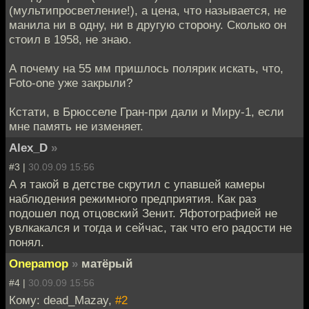
(мультипросветление!), а цена, что называется, не
манила ни в одну, ни в другую сторону. Сколько он
стоил в 1958, не знаю.
А почему на 55 мм пришлось полярик искать, что,
Foto-one уже закрыли?
Кстати, в Брюсселе Гран-при дали и Миру-1, если
мне память не изменяет.
Alex_D
»
#3 |
30.09.09 15:56
А я такой в детстве скрутил с упавшей камеры
наблюдения режимного предприятия. Как раз
подошел под отцовский Зенит. Яфотографией не
увлкакался и тогда и сейчас, так что его радости не
понял.
Onepamop
»
матёрый
#4 |
30.09.09 15:56
Кому: dead_Mazay,
#2