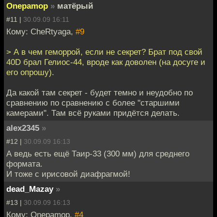
Onepamop
»
матёрый
#11 |
30.09.09 16:11
Кому: CheRtyaga,
#9
> А в чем геморрой, если не секрет? Брат под свой
40D брал Гелиос-44, вроде как доволен (на досуге и
его опрошу).
Да какой там секрет - будет темно и неудобно по
сравнению по сравнению с более "старшими
камерами". Там всё руками придётся делать.
alex2345
»
#12 |
30.09.09 16:13
А ведь есть ещё Таир-33 (300 мм) для среднего
формата.
И тоже с ирисовой диафрагмой!
dead_Mazay
»
#13 |
30.09.09 16:13
Кому: Onepamop,
#4