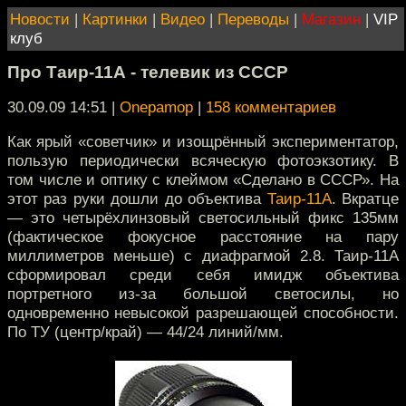
Новости
|
Картинки
|
Видео
|
Переводы
|
Магазин
|
VIP
клуб
Про Таир-11А - телевик из СССР
30.09.09 14:51
|
Onepamop
|
158 комментариев
Как ярый «советчик» и изощрённый экспериментатор,
пользую периодически всяческую фотоэкзотику. В
том числе и оптику с клеймом «Сделано в СССР». На
этот раз руки дошли до объектива
Таир-11А
. Вкратце
— это четырёхлинзовый светосильный фикс 135мм
(фактическое фокусное расстояние на пару
миллиметров меньше) с диафрагмой 2.8. Таир-11А
сформировал среди себя имидж объектива
портретного из-за большой светосилы, но
одновременно невысокой разрешающей способности.
По ТУ (центр/край) — 44/24 линий/мм.