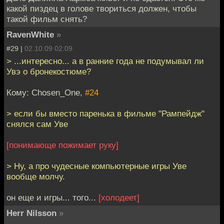
какой пиздец в голове твориться должен, чтобы
такой фильм снять?
RavenWhite
»
#29 |
02.10.09 02:09
> ...интересно... а в ранние года не подумывал ли
Увэ о бронекостюме?
Кому: Chosen_One,
#24
> если бы вместо паренька в фильме "Рампейдж"
снялся сам Уве
[понимающе пожимает руку]
> Ну, а про чудесные компьютерные игры Уве
вообще молчу.
он еще и игры... того...
[холодеет]
Herr Nilsson
»