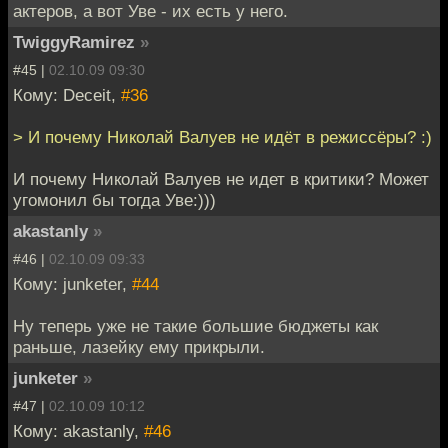
актеров, а вот Уве - их есть у него.
TwiggyRamirez
»
#45 |
02.10.09 09:30
Кому: Deceit,
#36
> И почему Николай Валуев не идёт в режиссёры? :)
И почему Николай Валуев не идет в критики? Может
угомонил бы тогда Уве:)))
akastanly
»
#46 |
02.10.09 09:33
Кому: junketer,
#44
Ну теперь уже не такие большие бюджеты как
раньше, лазейку ему прикрыли.
junketer
»
#47 |
02.10.09 10:12
Кому: akastanly,
#46