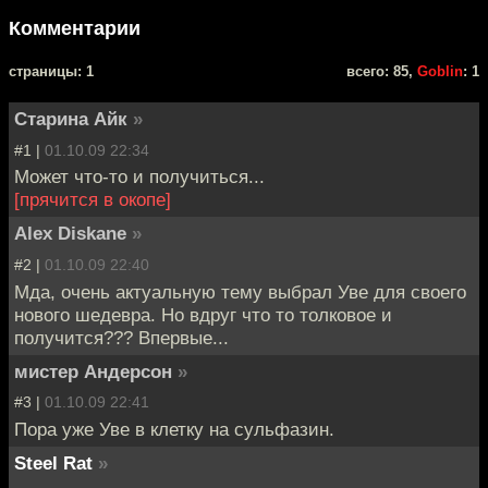
Комментарии
cтраницы: 1
всего: 85,
Goblin
: 1
Старина Айк
»
#1 |
01.10.09 22:34
Может что-то и получиться...
[прячится в окопе]
Alex Diskane
»
#2 |
01.10.09 22:40
Мда, очень актуальную тему выбрал Уве для своего
нового шедевра. Но вдруг что то толковое и
получится??? Впервые...
мистер Андерсон
»
#3 |
01.10.09 22:41
Пора уже Уве в клетку на сульфазин.
Steel Rat
»