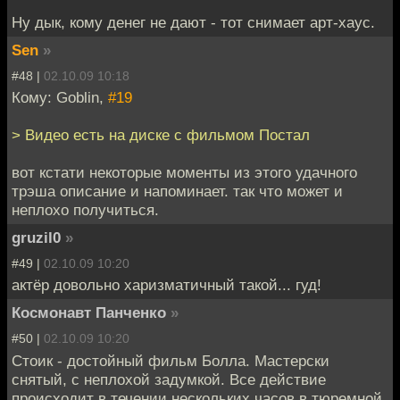
Ну дык, кому денег не дают - тот снимает арт-хаус.
Sen
»
#48 |
02.10.09 10:18
Кому: Goblin,
#19
> Видео есть на диске с фильмом Постал
вот кстати некоторые моменты из этого удачного
трэша описание и напоминает. так что может и
неплохо получиться.
gruzil0
»
#49 |
02.10.09 10:20
актёр довольно харизматичный такой... гуд!
Космонавт Панченко
»
#50 |
02.10.09 10:20
Стоик - достойный фильм Болла. Мастерски
снятый, с неплохой задумкой. Все действие
происходит в течении нескольких часов в тюремной