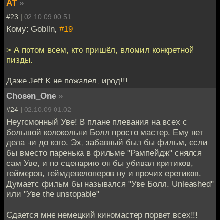
AT
»
#23 |
02.10.09 00:51
Кому: Goblin,
#19
> А потом всем, кто пришёл, вломил конкретной
пизды.
Даже Jeff K не пожалел, ирод!!!
Chosen_One
»
#24 |
02.10.09 01:02
Неугомонный Уве! В плане плевания на всех с
большой колокольни Болл просто мастер. Ему нет
дела ни до кого. Эх, забавный был бы фильм, если
бы вместо паренька в фильме "Рампейдж" снялся
сам Уве, и по сценарию он бы убивал критиков,
геймеров, геймдевелоперов ну и прочих еретиков.
Думаетс фильм бы назывался "Уве Болл. Unleashed"
или "Уве the unstopable"
Сдается мне немецкий киномастер порвет всех!!!