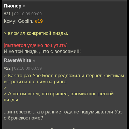
Пионер
»
#21 |
02.10.09 00:09
Кому: Goblin,
#19
> вломил конкретной пизды.
[пытается удачно пошутить]
И не той пизды, что с волосами!!!
RavenWhite
»
#22 |
02.10.09 00:39
> Как-то раз Уве Болл предложил интернет-критикам
встретиться с ним на ринге.
>
> А потом всем, кто пришёл, вломил конкретной
пизды.
...интересно... а в ранние года не подумывал ли Увэ
о бронекостюме?