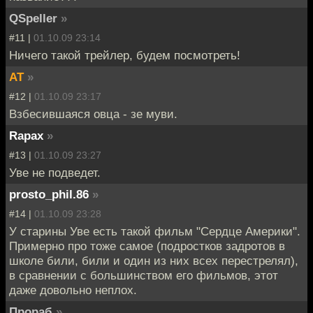
QSpeller
»
#11 |
01.10.09 23:14
Ничего такой трейлер, будем посмотреть!
AT
»
#12 |
01.10.09 23:17
Взбесившаяся овца - зе муви.
Rapax
»
#13 |
01.10.09 23:27
Уве не подведет.
prosto_phil.86
»
#14 |
01.10.09 23:28
У старины Уве есть такой фильм "Сердце Америки".
Примерно про тоже самое (подростков задротов в
школе били, били и один из них всех перестрелял),
в сравнении с большинством его фильмов, этот
даже довольно неплох.
Прораб
»