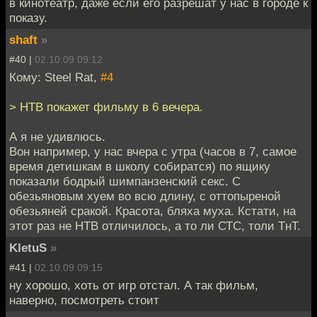
в кинотеатр, даже если его разрешат у нас в городе к
показу.
shaft
»
#40 |
02.10.09 09:12
Кому: Steel Rat,
#4
> НТВ покажет фильму в 6 вечера.
А я не удивлюсь.
Вон например, у нас вчера с утра (часов в 7, самое
время детишкам в школу собиратся) по ящику
показали бодрый шимпанзенский секс. С
обезьяновым хуем во всю длину, с оттопыреной
обезьяней сракой. Красота, бляха муха. Кстати, на
этот раз не НТВ отличилось, а то ли СТС, толи ТнТ.
KletuS
»
#41 |
02.10.09 09:15
ну хорошо, хоть от игр отстал. А так фильм,
наверно, посмотреть стоит