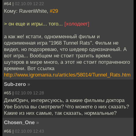
#64 |
02.10.09 12:22
Кому: RavenWhite,
#29
> он еще и игры... того...
[холодеет]
а как же! кстати, одноименный фильм и
одноименная игра "1968 Tunnel Rats". Фильм не
видел, но подозреваю, что шедевр однозначный. А
вот игра... Вообщем не стоит тратить время,
шутеров в мире много, а этот не стоит потраченного
времени. Вот ссылка
http://www.igromania.ru/articles/58014/Tunnel_Rats.htm
Sub-zero
»
#65 |
02.10.09 12:28
ДимЮрич, интерисуюсь, а какие фильмы доктора
Уве Болла вы смотрели? Что можете о них сказать?
Какие из них самые, так сказать, нормальные?
Chosen_One
»
#66 |
02.10.09 12:43