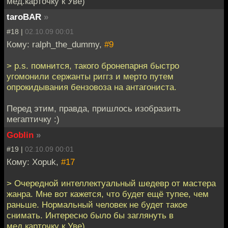
мед.карточку к Уве)
taroBAR
»
#18 |
02.10.09 00:01
Кому: ralph_the_dummy,
#9
> p.s. помнится, такого бронепарня быстро
угомонили сержанты риггз и мерто путем
опрокидывания бензовоза на антагониста.
Перед этим, правда, пришлось изобразить
мегаптичку :)
Goblin
»
#19 |
02.10.09 00:01
Кому: Xopuk,
#17
> Очередной интеллектуальный шедевр от мастера
жанра. Мне вот кажется, что будет ещё тупее, чем
раньше. Нормальный человек не будет такое
снимать. Интересно было бы заглянуть в
мед.карточку к Уве)