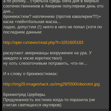
а по ролику... стрельба средь бела дня в мирных
соотечественников в Америке популярнее день ото
дня...
бронекостюм? наплечники (против кавалерии?!!)+
каска +пейнтбольная маска...
ладно, допустим (!) никто в него не попал (хотя по
последним данным:
http://oper.ru/news/read.php?t=1051605183
раскупают американцы вооружение на ура. У
каждого в носке короткоствол)
ну хоть слезоточивым потравить, что-ли...
И к слову о бронекостюмах:
http://img29.imageshack.us/img29/5500/oborotni.jpg
Бронеотряд Церберы.
Продуманность костюма когда-то поразила (не
считая светящихся окуляров)