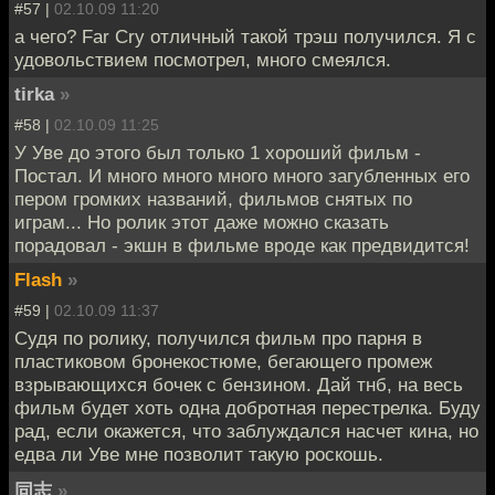
#57 |
02.10.09 11:20
а чего? Far Cry отличный такой трэш получился. Я с
удовольствием посмотрел, много смеялся.
tirka
»
#58 |
02.10.09 11:25
У Уве до этого был только 1 хороший фильм -
Постал. И много много много много загубленных его
пером громких названий, фильмов снятых по
играм... Но ролик этот даже можно сказать
порадовал - экшн в фильме вроде как предвидится!
Flash
»
#59 |
02.10.09 11:37
Судя по ролику, получился фильм про парня в
пластиковом бронекостюме, бегающего промеж
взрывающихся бочек с бензином. Дай тнб, на весь
фильм будет хоть одна добротная перестрелка. Буду
рад, если окажется, что заблуждался насчет кина, но
едва ли Уве мне позволит такую роскошь.
同志
»