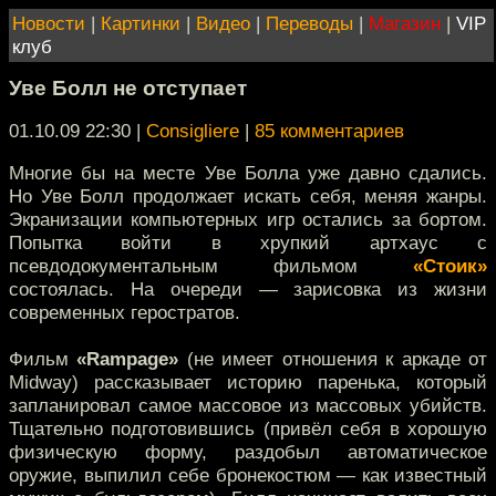
Новости
|
Картинки
|
Видео
|
Переводы
|
Магазин
|
VIP
клуб
Уве Болл не отступает
01.10.09 22:30
|
Consigliere
|
85 комментариев
Многие бы на месте Уве Болла уже давно сдались.
Но Уве Болл продолжает искать себя, меняя жанры.
Экранизации компьютерных игр остались за бортом.
Попытка войти в хрупкий артхаус с
псевдодокументальным фильмом
«Стоик»
состоялась. На очереди — зарисовка из жизни
современных геростратов.
Фильм
«Rampage»
(не имеет отношения к аркаде от
Midway) рассказывает историю паренька, который
запланировал самое массовое из массовых убийств.
Тщательно подготовившись (привёл себя в хорошую
физическую форму, раздобыл автоматическое
оружие, выпилил себе бронекостюм — как известный