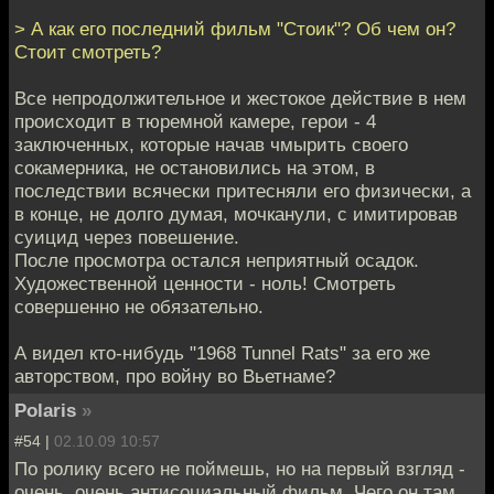
> А как его последний фильм "Стоик"? Об чем он?
Стоит смотреть?
Все непродолжительное и жестокое действие в нем
происходит в тюремной камере, герои - 4
заключенных, которые начав чмырить своего
сокамерника, не остановились на этом, в
последствии всячески притесняли его физически, а
в конце, не долго думая, мочканули, с имитировав
суицид через повешение.
После просмотра остался неприятный осадок.
Художественной ценности - ноль! Смотреть
совершенно не обязательно.
А видел кто-нибудь "1968 Tunnel Rats" за его же
авторством, про войну во Вьетнаме?
Polaris
»
#54 |
02.10.09 10:57
По ролику всего не поймешь, но на первый взгляд -
очень, очень антисоциальный фильм. Чего он там