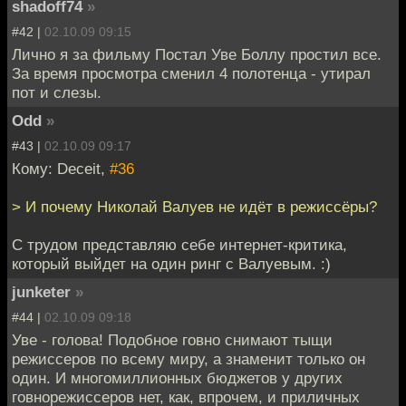
shadoff74
»
#42 |
02.10.09 09:15
Лично я за фильму Постал Уве Боллу простил все.
За время просмотра сменил 4 полотенца - утирал
пот и слезы.
Odd
»
#43 |
02.10.09 09:17
Кому: Deceit,
#36
> И почему Николай Валуев не идёт в режиссёры?
С трудом представляю себе интернет-критика,
который выйдет на один ринг с Валуевым. :)
junketer
»
#44 |
02.10.09 09:18
Уве - голова! Подобное говно снимают тыщи
режиссеров по всему миру, а знаменит только он
один. И многомиллионных бюджетов у других
говнорежиссеров нет, как, впрочем, и приличных