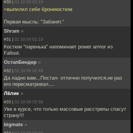
#30 |
02.10.09 02:19
>выпилил себе бронекостюм
Первая мысль: "Забанят."
Shram
»
#31 |
02.10.09 02:19
Костюм "паренька" напоминает power armor из
Fallout.
ОстапБендер
»
#32 |
02.10.09 02:48
Да ладно вам...Постал- отлично получился,не раз
его пересматривал....
Лёлик
»
#33 |
02.10.09 02:58
Уве в курсе, что только массовые расстрелы спасут
страну!!!
bigmate
»
#34 |
02.10.09 03:02