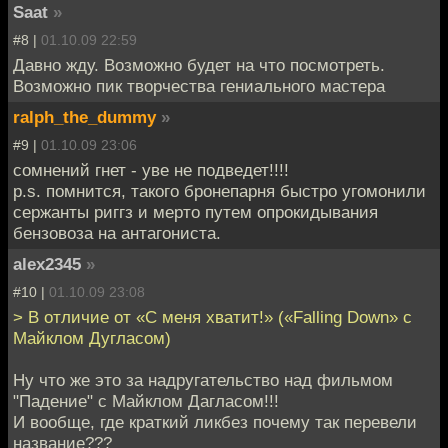
Saat
»
#8 |
01.10.09 22:59
Давно жду. Возможно будет на что посмотреть.
Возможно пик творчества гениального мастера
ralph_the_dummy
»
#9 |
01.10.09 23:06
сомнений гнет - уве не подведет!!!!
p.s. помнится, такого бронепарня быстро угомонили
сержанты риггз и мерто путем опрокидывания
бензовоза на антагониста.
alex2345
»
#10 |
01.10.09 23:08
> В отличие от «С меня хватит!» («Falling Down» с
Майклом Дугласом)
Ну что же это за надругательство над фильмом
"Падение" с Майклом Дагласом!!!
И вообще, где краткий ликбез почему так перевели
название???