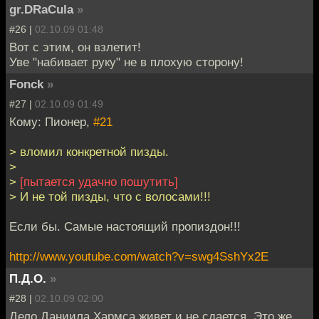
gr.DRaCula
»
#26 |
02.10.09 01:48
Вот с этим, он взлетит!
Уве "набивает руку" не в плохую сторону!
Fonck
»
#27 |
02.10.09 01:49
Кому: Пионер,
#21
> вломил конкретной пизды.
>
>
[пытается удачно пошутить]
> И не той пизды, что с волосами!!!
Если бы. Самые настоящий пропиздон!!!
http://www.youtube.com/watch?v=swg4SshYx2E
П.Д.О.
»
#28 |
02.10.09 02:00
Дело Даниила Хармса живет и не сдается. Это же