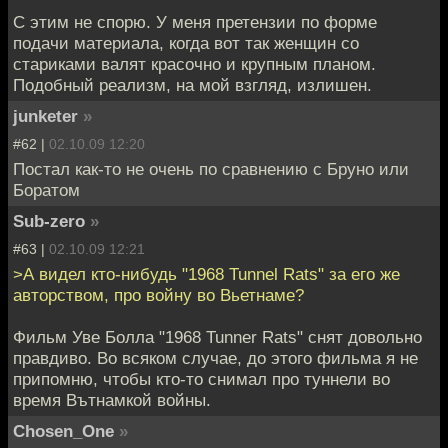
С этим не спорю. У меня претензии по форме
подачи материала, когда вот так женщин со
стариками валят красочно и крупным планом.
Подобный реализм, на мой взгляд, излишен.
junketer
»
#62 |
02.10.09 12:20
Постал как-то не очень по сравнению с Бруно или
Боратом
Sub-zero
»
#63 |
02.10.09 12:21
>А видел кто-нибудь "1968 Tunnel Rats" за его же
авторством, про войну во Вьетнаме?
Фильм Уве Болла "1968 Tunner Rats" снят довольно
правдиво. Во всяком случае, до этого фильма я не
припомню, чтобы кто-то снимал про туннели во
время Вътнамкой войны.
Chosen_One
»