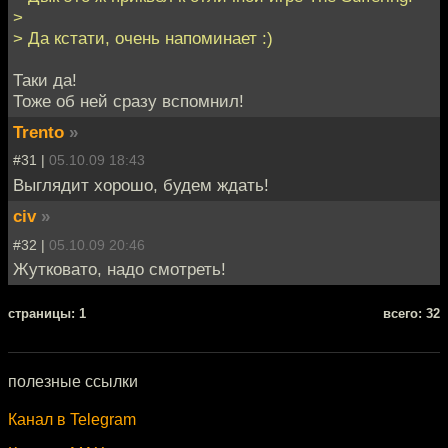
>
> Да кстати, очень напоминает :)
Таки да!
Тоже об ней сразу вспомнил!
Trento
»
#31 |
05.10.09 18:43
Выглядит хорошо, будем ждать!
civ
»
#32 |
05.10.09 20:46
Жутковато, надо смотреть!
cтраницы: 1
всего: 32
полезные ссылки
Канал в Telegram