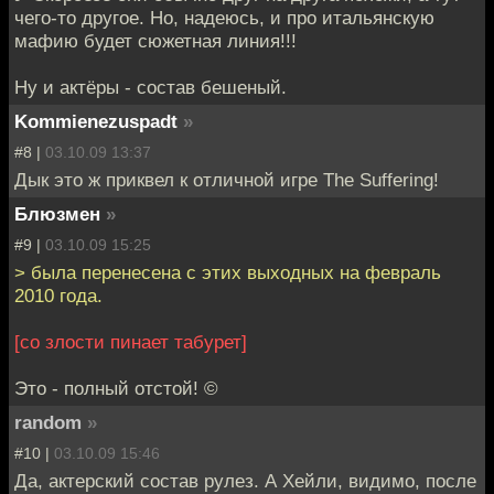
чего-то другое. Но, надеюсь, и про итальянскую
мафию будет сюжетная линия!!!
Ну и актёры - состав бешеный.
Kommienezuspadt
»
#8 |
03.10.09 13:37
Дык это ж приквел к отличной игре The Suffering!
Блюзмен
»
#9 |
03.10.09 15:25
> была перенесена с этих выходных на февраль
2010 года.
[со злости пинает табурет]
Это - полный отстой! ©
random
»
#10 |
03.10.09 15:46
Да, актерский состав рулез. А Хейли, видимо, после