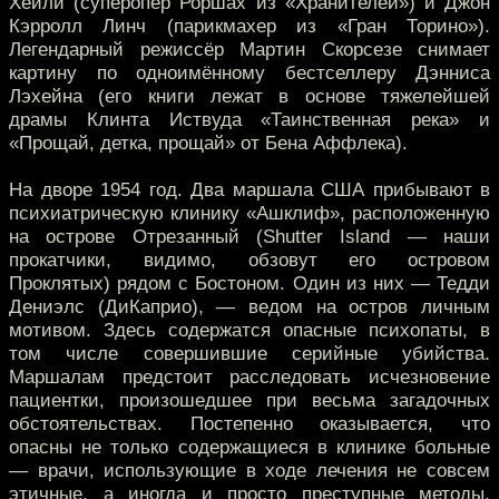
Хейли (суперопер Роршах из «Хранителей») и Джон
Кэрролл Линч (парикмахер из «Гран Торино»).
Легендарный режиссёр Мартин Скорсезе снимает
картину по одноимённому бестселлеру Дэнниса
Лэхейна (его книги лежат в основе тяжелейшей
драмы Клинта Иствуда «Таинственная река» и
«Прощай, детка, прощай» от Бена Аффлека).
На дворе 1954 год. Два маршала США прибывают в
психиатрическую клинику «Ашклиф», расположенную
на острове Отрезанный (Shutter Island — наши
прокатчики, видимо, обзовут его островом
Проклятых) рядом с Бостоном. Один из них — Тедди
Дениэлс (ДиКаприо), — ведом на остров личным
мотивом. Здесь содержатся опасные психопаты, в
том числе совершившие серийные убийства.
Маршалам предстоит расследовать исчезновение
пациентки, произошедшее при весьма загадочных
обстоятельствах. Постепенно оказывается, что
опасны не только содержащиеся в клинике больные
— врачи, использующие в ходе лечения не совсем
этичные, а иногда и просто преступные методы,