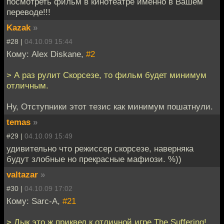
посмотреть фильм в кинотеатре именно в Вашем
переводе!!!
Kazak
»
#28 |
04.10.09 15:44
Кому: Alex Diskane,
#2
> А раз рулит Скорсезе, то фильм будет минимум
отличным.
Ну, Отступники этот тезис как минимум пошатнули.
temas
»
#29 |
04.10.09 15:49
удивительно что режиссер скорсезе, наверняка
будут злобные но прекрасные мафиози. %))
valtazar
»
#30 |
04.10.09 17:02
Кому: Sarc-A,
#21
> Дык это ж приквел к отличной игре The Suffering!