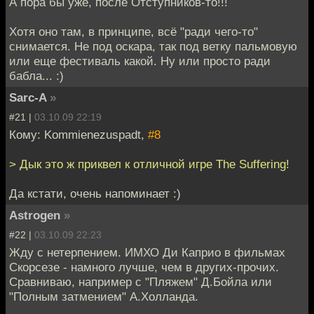
А пора бы уже, после Отступников-то!!!
Хотя оно там, в принципе, всё "ради чего-то"
снимается. Не под оскара, так под ветку пальмовую
или еще фестиваль какой. Ну или просто ради
бабла... :)
Sarc-A
»
#21 |
03.10.09 22:19
Кому: Kommienezuspadt,
#8
> Дык это ж приквел к отличной игре The Suffering!
Да кстати, очень напоминает :)
Astrogen
»
#22 |
03.10.09 22:23
Жду с нетерпением. ИМХО Ди Каприо в фильмах
Скорсезе - намного лучше, чем в других-прочих.
Сравниваю, например с "Пляжем" Д.Бойла или
"Полным затмением" А.Холланда.