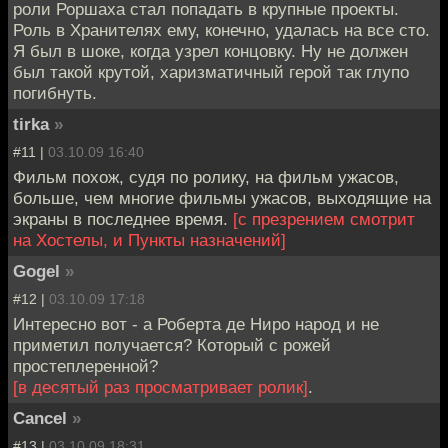
роли Роршаха стал попадать в крупные проекты.
Роль в Хранителях ему, конечно, удалась на все сто.
Я был в шоке, когда узрел концовку. Ну не должен
был такой крутой, харизматичный герой так глупо
погибнуть.
tirka
»
#11 |
03.10.09 16:40
Фильм похож, судя по ролику, на фильм ужасов,
больше, чем многие фильмы ужасов, выходящие на
экраны в последнее время.
[с презрением смотрит
на Хостелы, и Пункты назначений]
Gogel
»
#12 |
03.10.09 17:18
Интересно вот - а Роберта де Ниро народ и не
приметил получается? Который с рожей
простеплеренной?
[в десятый раз просматривает ролик]
.
Cancel
»
#13 |
03.10.09 18:31