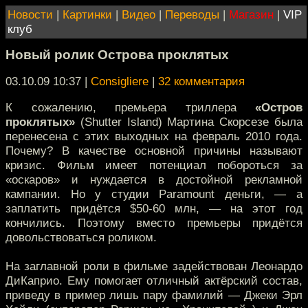
Новости
|
Картинки
|
Видео
|
Переводы
|
Магазин
|
VIP
клуб
Новый ролик Острова проклятых
03.10.09 10:37
|
Consigliere
|
32 комментария
К сожалению, премьера триллера
«Остров
проклятых»
(Shutter Island) Мартина Скорсезе была
перенесена с этих выходных на февраль 2010 года.
Почему? В качестве основной причины называют
кризис. Фильм имеет потенциал побороться за
«оскаров» и нуждается в достойной рекламной
кампании. Но у студии Paramount деньги, — а
заплатить придётся $50-60 млн, — на этот год
кончились. Поэтому вместо премьеры придётся
довольствоваться роликом.
На заглавной роли в фильме задействован Леонардо
ДиКаприо. Ему помогает отличный актёрский состав,
приведу в пример лишь пару фамилий — Джеки Эрл