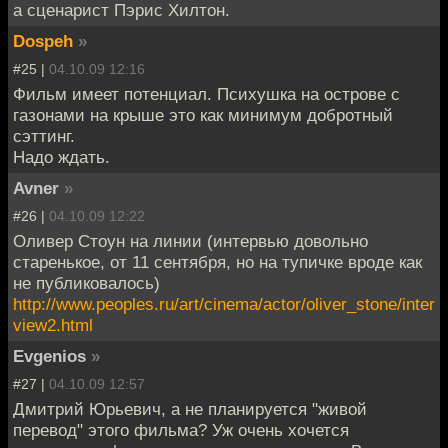
а сценарист Пэрис Хилтон.
Dospeh
»
#25 |
04.10.09 12:16
Фильм имеет потенциал. Психушка на острове с
газонами на крыше это как минимум добротный
сэттинг.
Надо ждать.
Avner
»
#26 |
04.10.09 12:22
Оливер Стоун на линии (интервью довольно
старенькое, от 11 сентября, но на тупичке вроде как
не публиковалось)
http://www.peoples.ru/art/cinema/actor/oliver_stone/inter
view2.html
Evgenios
»
#27 |
04.10.09 12:57
Дмитрий Юрьевич, а не планируется "живой
перевод" этого фильма? Уж очень хочется