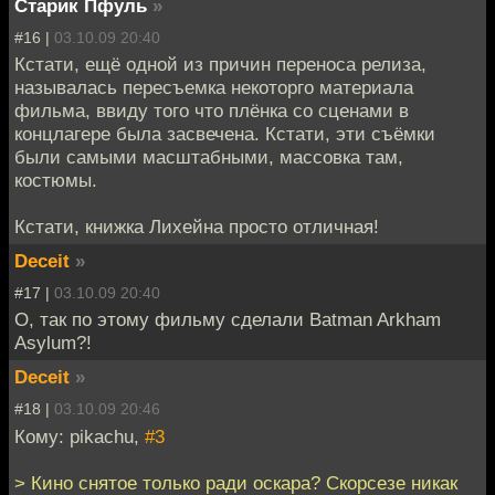
Старик Пфуль
»
#16 |
03.10.09 20:40
Кстати, ещё одной из причин переноса релиза,
называлась пересъемка некоторго материала
фильма, ввиду того что плёнка со сценами в
концлагере была засвечена. Кстати, эти съёмки
были самыми масштабными, массовка там,
костюмы.
Кстати, книжка Лихейна просто отличная!
Deceit
»
#17 |
03.10.09 20:40
О, так по этому фильму сделали Batman Arkham
Asylum?!
Deceit
»
#18 |
03.10.09 20:46
Кому: pikachu,
#3
> Кино снятое только ради оскара? Скорсезе никак