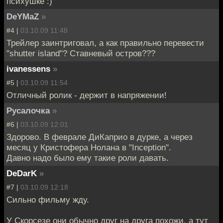
психушке :)
DeYMaZ
»
#4 |
03.10.09 11:48
Трейлер заинтриговал, а как правильно перевести
"shutter island"? Ставневый остров???
ivanessens
»
#5 |
03.10.09 11:54
Отличный ролик - держит в напряжении!
Русалочка
»
#6 |
03.10.09 12:01
Здорово. В феврале ДиКаприо в дурке, а через
месяц у Кристофера Нолана в "Inception".
Давно надо было ему такие роли давать.
DeDarK
»
#7 |
03.10.09 12:18
Сильно фильму жду.
У Скорсезе они обычно друг на друга похожи, а тут