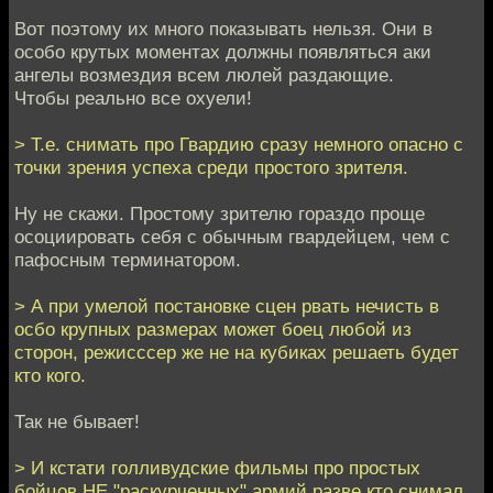
Вот поэтому их много показывать нельзя. Они в
особо крутых моментах должны появляться аки
ангелы возмездия всем люлей раздающие.
Чтобы реально все охуели!
> Т.е. снимать про Гвардию сразу немного опасно с
точки зрения успеха среди простого зрителя.
Ну не скажи. Простому зрителю гораздо проще
осоциировать себя с обычным гвардейцем, чем с
пафосным терминатором.
> А при умелой постановке сцен рвать нечисть в
осбо крупных размерах может боец любой из
сторон, режисссер же не на кубиках решаеть будет
кто кого.
Так не бывает!
> И кстати голливудские фильмы про простых
бойцов НЕ "раскурченных" армий разве кто снимал