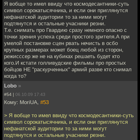
Я вобще то имел ввиду что космодесантники-суть
символ сорокатысячника, и если они приглянутся
нефанатской аудитории то за ними могут
подтянутся и остальные учасники резни.
Т.е. снимать про Гвардию сразу немного опасно с
точки зрения успеха среди простого зрителя.А при
умелой постановке сцен рвать нечисть в осбо
крупных размерах может боец любой из сторон,
режисссер же не на кубиках решаеть будет кто
кого.И кстати голливудские фильмы про простых
бойцов НЕ "раскурченных" армий разве кто снимал
когда то?
Lobo
»
#54 |
06.10.09 17:43
Кому: MoriUA,
#53
> Я вобще то имел ввиду что космодесантники-суть
символ сорокатысячника, и если они приглянутся
нефанатской аудитории то за ними могут
подтянутся и остальные учасники резни.