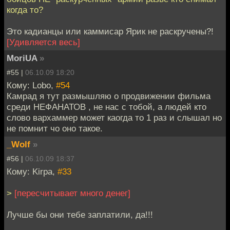
когда то?
Это кадианцы или каммисар Ярик не раскручены?!
[Удивляется весь]
MoriUA
»
#55 |
06.10.09 18:20
Кому: Lobo,
#54
Камрад я тут размышляю о продвижении фильма
среди НЕФАНАТОВ , не нас с тобой, а людей кто
слово вархаммер может каогда то 1 раз и слышал но
не помнит чо оно такое.
_Wolf
»
#56 |
06.10.09 18:37
Кому: Kirpa,
#33
>
[пересчитывает много денег]
Лучше бы они тебе заплатили, да!!!