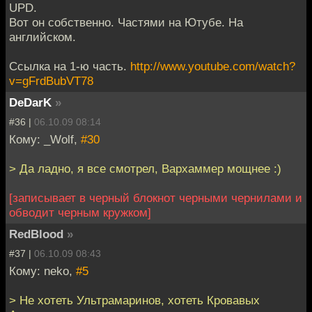
UPD.
Вот он собственно. Частями на Ютубе. На
английском.
Ссылка на 1-ю часть.
http://www.youtube.com/watch?
v=gFrdBubVT78
DeDarK
»
#36 |
06.10.09 08:14
Кому: _Wolf,
#30
> Да ладно, я все смотрел, Вархаммер мощнее :)
[записывает в черный блокнот черными чернилами и
обводит черным кружком]
RedBlood
»
#37 |
06.10.09 08:43
Кому: neko,
#5
> Не хотеть Ультрамаринов, хотеть Кровавых