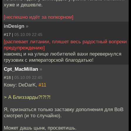
хуже и дешевле.
[неспешно идёт за попкорном]
inDesign
»
#17 |
05.10.09 22:45
[распевает литании, пляшет весь радостный вопреки
предупреждению]
наконец и на улице любителей вахи перевернулся
грузовик с императорской благодатью!
Cpt_MacMillan
»
#18 |
05.10.09 22:45
Кому: DeDarK,
#11
> А Близзарды?!?!?!
Я, признаться только заставку дополнения для ВоВ
смотрел (и то случайно).
Может дашь цынк, просветишь.