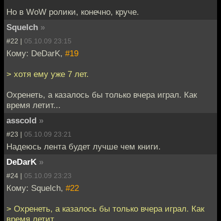
Но в WoW ролики, конечно, круче.
Squelch
»
#22 |
05.10.09 23:15
Кому: DeDarK,
#19
> хотя ему уже 7 лет.
Охренеть, а казалось бы только вчера играл. Как
время летит...
asscold
»
#23 |
05.10.09 23:21
Надеюсь лента будет лучше чем книги.
DeDarK
»
#24 |
05.10.09 23:23
Кому: Squelch,
#22
> Охренеть, а казалось бы только вчера играл. Как
время летит...