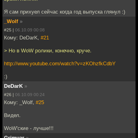
Я сам прихуел сейчас когда год выпуска глянул :)
_Wolf
»
#25 |
06.10.09 00:08
Кому: DeDarK,
#21
> Но в WoW ролики, конечно, круче.
http://www.youtube.com/watch?v=zKOhzfkCdbY
:)
DeDarK
»
#26 |
06.10.09 00:24
Кому: _Wolf,
#25
Видел.
WoW'ские - лучше!!!
Grimuar
»