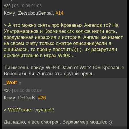
#29 |
06.10.09 01:08
Кому: ZetsubouSenpai,
#14
> А что можно снять про Кровавых Ангелов то? На
Ультрамаринов и Космических волков книги есть,
продуманная иерархия и история. Ангелы же имеют
на своем счету только сжатое описание(если я
ошибаюсь, то прошу простить))) ), их раскрутили
исключительно в играх W40k...
Ты имеешь ввиду WH40:Dawn of War? Там Кровавые
Вороны были, Ангелы это другой орден.
_Wolf
»
#30 |
06.10.09 02:09
Кому: DeDarK,
#26
> WoW'ские - лучше!!!
Да ладно, я все смотрел, Вархаммер мощнее :)