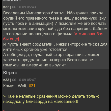
#32 |
06.10.09 05:43
Восславим Императора братья! Ибо грядет приход
орудий его праведного гнева в нашу вселенную!!!(ну
пусть пока и в аинмации) И помолим же его послать
мыслю компании крупной , да без напрягов с баблом
, о создании полноценного фильма.
[и мишаню бэя
бы еще]
И пусть знают создатели , инквизиторские тиски для
интимных органов уже готовятся.
А вобщем да, неудачный старт франшизы может
зарезать продолжение на корню.Всеж ваха не
гомиксы на америке не вырулит.
Kirpa
»
#33 |
06.10.09 05:47
Кому: _Wolf,
#31
> Такие нелепые сравнения можно делать только
находясь у Близзарда на жалованье!!!