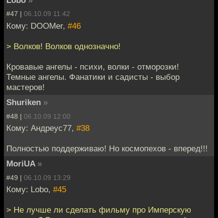
Lobo
»
#47 |
06.10.09 11:42
Кому: DOOMer,
#46
> Волков! Волков однозначно!
Кровавые ангелы - психи, волки - отморозки!
Темные ангелы. Фанатики и садисты - выбор
мастеров!
Shuriken
»
#48 |
06.10.09 12:00
Кому: Андреус77,
#38
Полностью поддерживаю! Но космопехов - вперед!!!
MoriUA
»
#49 |
06.10.09 13:29
Кому: Lobo,
#45
> Не лучше ли сделать фильму про Имперскую