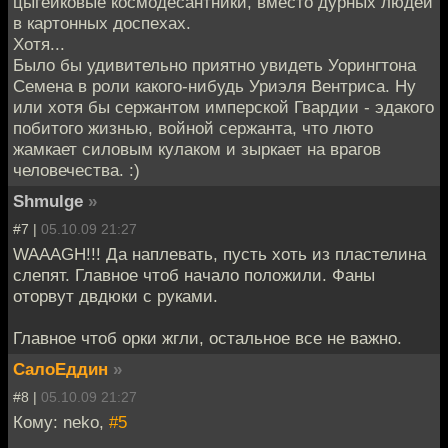
цыгейковые космодесантники, вместо дурных людей
в картонных доспехах.
Хотя...
Было бы удивительно приятно увидеть Уорингтона
Семена в роли какого-нибудь Уриэля Вентриса. Ну
или хотя бы сержантом имперской Гвардии - эдакого
побитого жизнью, войной сержанта, что люто
жамкает силовым кулаком и зыркает на врагов
человечества. :)
Shmulge
»
#7 |
05.10.09 21:27
WAAAGH!!! Да наплевать, пусть хоть из пластелина
слепят. Главное чтоб начало положили. Фаны
оторвут двдюки с руками.
Главное чтоб орки жгли, остальное все не важно.
СалоЕддин
»
#8 |
05.10.09 21:27
Кому: neko,
#5