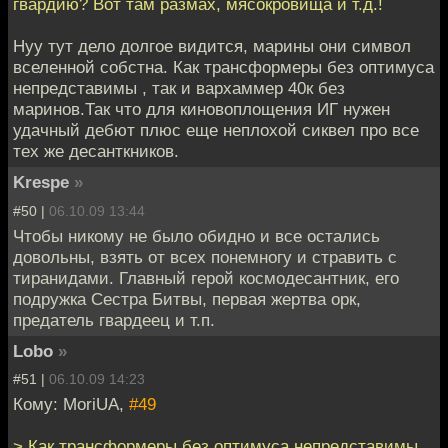
гвардию? Вот там размах, мясокровища и т.д.!
Нуу тут дело долгое видится, марины они символ
вселенной собстна. Как трансформеры без оптимуса
непредставимы , так и вархаммер 40к без
маринов.Так что для киновоплощения ИГ нужен
удачный дебют плюс еще неплохой сиквел про все
тех же десанткников.
Krespe
»
#50 |
06.10.09 13:44
Чтобы никому не было обидно и все остались
довольны, взять от всех понемногу и стравить с
тиранидами. Главный герой космодесантник, его
подружка Сестра Битвы, первая жертва орк,
предатель гвардеец и т.п.
Lobo
»
#51 |
06.10.09 14:23
Кому: MoriUA,
#49
> Как трансформеры без оптимуса непредставимы ,