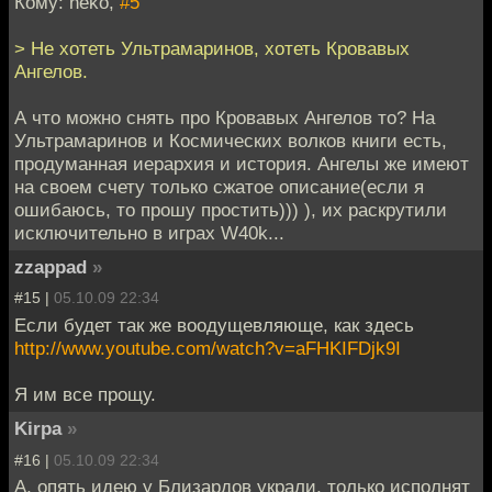
Кому: neko,
#5
> Не хотеть Ультрамаринов, хотеть Кровавых
Ангелов.
А что можно снять про Кровавых Ангелов то? На
Ультрамаринов и Космических волков книги есть,
продуманная иерархия и история. Ангелы же имеют
на своем счету только сжатое описание(если я
ошибаюсь, то прошу простить))) ), их раскрутили
исключительно в играх W40k...
zzappad
»
#15 |
05.10.09 22:34
Если будет так же воодущевляюще, как здесь
http://www.youtube.com/watch?v=aFHKIFDjk9I
Я им все прощу.
Kirpa
»
#16 |
05.10.09 22:34
А, опять идею у Близардов украли, только исполнят