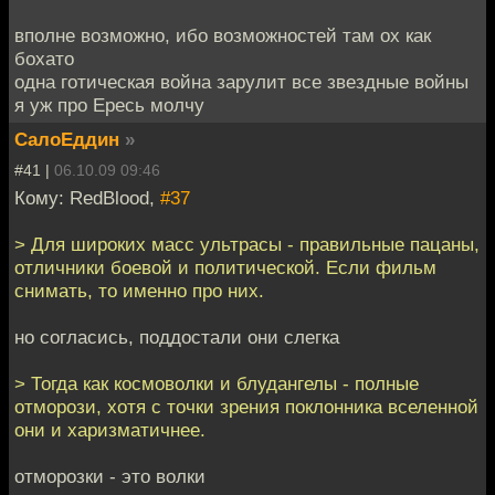
вполне возможно, ибо возможностей там ох как
бохато
одна готическая война зарулит все звездные войны
я уж про Ересь молчу
СалоЕддин
»
#41 |
06.10.09 09:46
Кому: RedBlood,
#37
> Для широких масс ультрасы - правильные пацаны,
отличники боевой и политической. Если фильм
снимать, то именно про них.
но согласись, поддостали они слегка
> Тогда как космоволки и блудангелы - полные
отморози, хотя с точки зрения поклонника вселенной
они и харизматичнее.
отморозки - это волки