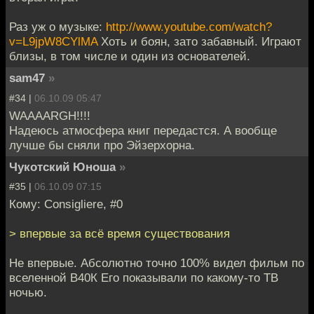
Раз уж о музыке:
http://www.youtube.com/watch?
v=L9jpW8CYlMA
Хоть и боян, зато забавный. Играют
близы, в том числе и один из основателей.
sam47
»
#34 |
06.10.09 05:47
WAAAARGH!!!!
Надеюсь атмосфера книг передастся. А вообще
лучше бы сняли про Эйзерхорна.
Чукотский Юноша
»
#35 |
06.10.09 07:15
Кому: Consigliere, #0
> впервые за всё время существования
Не впервые. Абсолютно точно 100% видел фильм по
вселенной В40К Его показывали по какому-то ТВ
ночью.