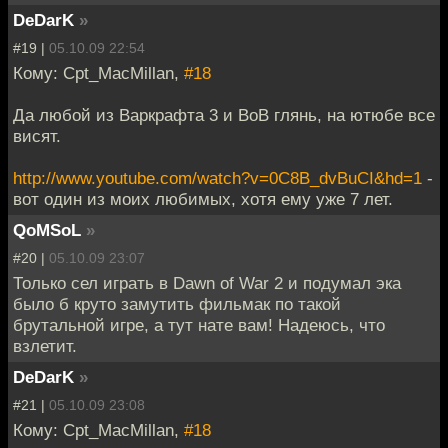
DeDarK
»
#19 |
05.10.09 22:54
Кому: Cpt_MacMillan,
#18
Да любой из Варкрафта 3 и ВоВ глянь, на ютюбе все
висят.
http://www.youtube.com/watch?v=0C8B_dvBuCI&hd=1
-
вот один из моих любимых, хотя ему уже 7 лет.
QoMSoL
»
#20 |
05.10.09 23:07
Только сел играть в Dawn of War 2 и подумал эка
было б круто замутить фильмак по такой
брутальной игре, а тут нате вам! Надеюсь, что
взлетит.
DeDarK
»
#21 |
05.10.09 23:08
Кому: Cpt_MacMillan,
#18