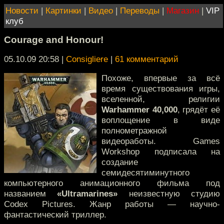
Новости
|
Картинки
|
Видео
|
Переводы
|
Магазин
|
VIP
клуб
Courage and Honour!
05.10.09 20:58
|
Consigliere
|
61 комментарий
Похоже, впервые за всё
время существования игры,
вселенной, религии
Warhammer 40,000
, грядёт её
воплощение в виде
полнометражной
видеоработы. Games
Workshop подписала на
создание
семидесятиминутного
компьютерного анимационного фильма под
названием
«Ultramarines»
неизвестную студию
Codex Pictures. Жанр работы — научно-
фантастический триллер.