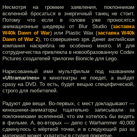
Несмотря на громкие заявления, поклонникам
вселенной бросаться в энергичный танец не стоит.
Потому что если в голове уже проносятся
анимационные шедевры от Blur Studio (
заставка
W40k Dawn of War
) или Plastic Wax (
заставка W40k
Dawn of War 2
), то совершенно зря. Денег английская
компания наскребла не особенно много. И для
сотрудничества привлекла в новообразованную Codex
Pictures создателей трилогии Bionicle для Lego.
Нарисованный ими мультфильм под названием
«Ultramarines»
в кинотеатры не поедет, а выйдет
сразу на DVD. То есть, будет вещью специфической,
строго для любителей.
Радуют две вещи. Во-первых, с мест докладывают —
киношники-аниматоры тщательно записывали за
поклонниками вселенной, что им хотелось бы видеть
в фильме. А, во-вторых — дело с Warhammer 40,000
сдвинулось с мёртвой точки, и в следующий раз за
материал может ухватиться студия покрепче.