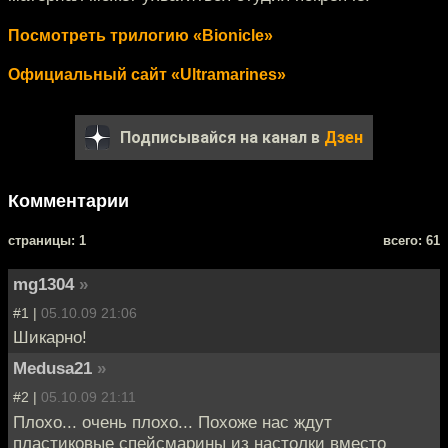
Посмотреть трилогию «Bionicle»
Официальный сайт «Ultramarines»
Подписывайся на канал в
Дзен
Комментарии
cтраницы: 1
всего: 61
mg1304
»
#1 |
05.10.09 21:06
Шикарно!
Medusa21
»
#2 |
05.10.09 21:11
Плохо... очень плохо... Похоже нас ждут
пластиковые спейсмарины из настолки вместо