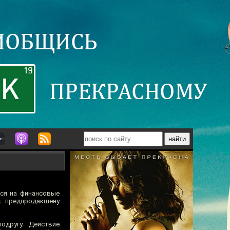
лся на финансовые
 предпродакшену
одругу. Действие