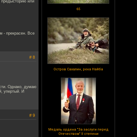
ь предысторию или
65
м - прекрасен. Все
# 8
Остров Сахалин, река Найба
сти. Однако, думаю
й, упертый. И
# 9
Медаль ордена "За заслуги перед
Отечеством" II степени