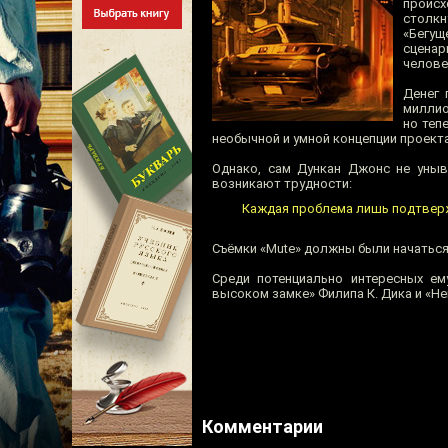
проис
столкн
«Бегущ
сцена
челове
Денег 
миллио
но теп
необычной и умной концепции проекта
Однако, сам Дункан Джонс не уныва
возникают трудности:
Каждая проблема лишь подтверж
Съёмки «Mute» должны были начаться 
Среди потенциально интересных ем
высоком замке» Филипа К. Дика и «Не
Комментарии