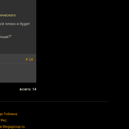
еческого
сё плохо и будет
альше?"
# 14
всего: 14
де Гоблина
тРес
в Megagroup.ru