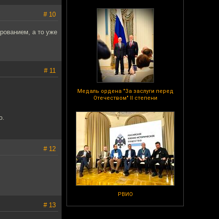
# 10
рованием, а то уже
# 11
Медаль ордена "За заслуги перед
Отечеством" II степени
о.
# 12
РВИО
# 13