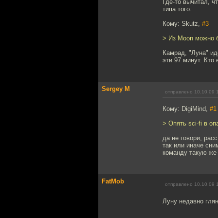
Где-то вычитал, ч
типа того.
Кому: Skutz,
#3
> Из Moon можно 
Камрад, "Луна" ид
эти 97 минут. Кто
Sergey M
отправлено 10.10.09 
Кому: DigiMind,
#1
> Опять sci-fi в оп
да не говори, рас
так или иначе сни
команду такую же
FatMob
отправлено 10.10.09 
Луну недавно глян