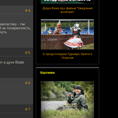
Дядя Вова про фильм "Свидание
# 4
вслепую"
антастику - так
й за толерантность,
 чуть
# 5
О предстоящем Турнире Святого
Георгия
т в духе Blade
Картинки
# 6
# 7