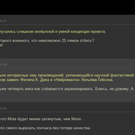
20:47
пугались слишком необычной и умной концепции проекта.
 такого военного, что невозможно 25 лямов отбить?
е!
20:56
ьно интересных ему произведений, увлекающийся научной фантастикой
ком замке» Филипа К. Дика и «Нейроманта» Уильяма Гибсона.
 уже четверть века как собираются экранизировать. Боюсь, не доживу. А
20:56
что Mute будет менее затянутым, чем Moon.
ло смело вырезать полчаса без потери качества.