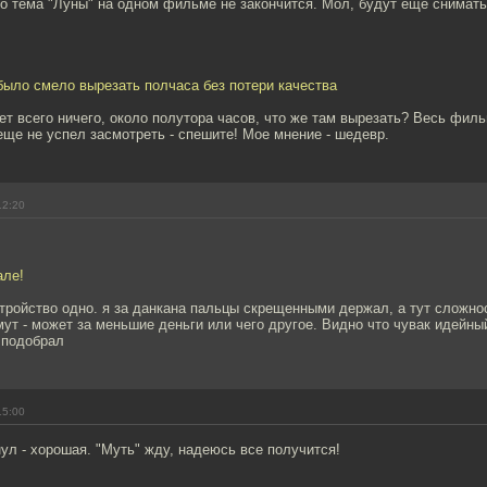
то тема "Луны" на одном фильме не закончится. Мол, будут еще снимат
было смело вырезать полчаса без потери качества
ет всего ничего, около полутора часов, что же там вырезать? Весь филь
 еще не успел засмотреть - спешите! Мое мнение - шедевр.
12:20
але!
стройство одно. я за данкана пальцы скрещенными держал, а тут сложно
мут - может за меньшие деньги или чего другое. Видно что чувак идейны
 подобрал
15:00
ул - хорошая. "Муть" жду, надеюсь все получится!