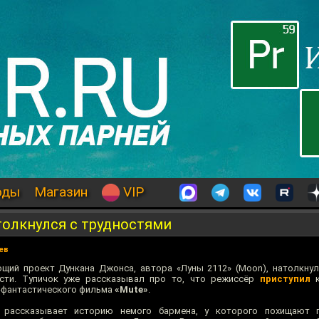
оды
Магазин
VIP
толкнулся с трудностями
ев
щий проект Дункана Джонса, автора «Луны 2112» (Moon), натолкну
сти. Тупичок уже рассказывал про то, что режиссёр
приступил
к
-фантастического фильма
«Mute»
.
» рассказывает историю немого бармена, у которого похищают п