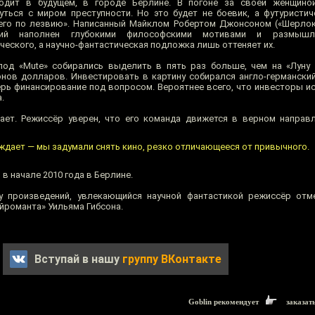
ходит в будущем, в городе Берлине. В погоне за своей женщино
уться с миром преступности. Но это будет не боевик, а футуристич
его по лезвию». Написанный Майклом Робертом Джонсоном («Шерлок
рий наполнен глубокими философскими мотивами и размышл
ческого, а научно-фантастическая подложка лишь оттеняет их.
под «Mute» собирались выделить в пять раз больше, чем на «Луну
нов долларов. Инвестировать в картину собирался англо-германски
ерь финансирование под вопросом. Вероятнее всего, что инвесторы и
.
ет. Режиссёр уверен, что его команда движется в верном направл
дает — мы задумали снять кино, резко отличающееся от привычного.
в начале 2010 года в Берлине.
у произведений, увлекающийся научной фантастикой режиссёр отм
йроманта» Уильяма Гибсона.
Вступай в нашу
группу ВКонтакте
Goblin рекомендует
заказат