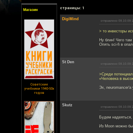
cтраницы: 1
Магазин
DigiMind
отправлено 09.10.09 
> то инвесторы ис
Ну блин! Чего там
Опять sci-fi в опал
St Den
отправлено 09.10.09 
>Среди потенциал
«Человека в высо
Советские
Эх, neuromancer'a
учебники 1940-50х
годов
Skutz
отправлено 09.10.09 
Будем надеяться, 
Из Moon можно бы