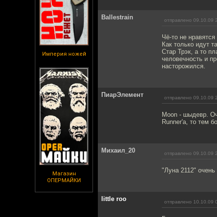
Ballestrain
отправлено 09.10.09 
Чё-то не нравятся
Как только идут т
Стар Трэк, а то п
Империя ножей
человечность и пр
насторожился.
ПиарЭлемент
отправлено 09.10.09 
Moon - шыдевр. Оч
Runner'а, то тем б
Михаил_20
отправлено 09.10.09 
"Луна 2112" очень
Магазин
ОПЕРМАЙКИ
little roo
отправлено 10.10.09 