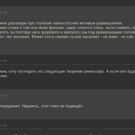
20:56
 мне разговоры про глубокие хвилососские мотивыи размышления.
акие слова о том или ином фильме, сразу хочется спать. если снимать хв
латить за полтора часа здорового и крепкого сна под размазывание сопле
оч. нет желания. Может кто в синеме лучше засыпает - не знаю - но сам
20:56
ень хочу поглядеть на следующее творение режиссера. А если оно буде
олее.
20:59
 порадовал. Надеюсь, этот тоже не подведёт.
01:30