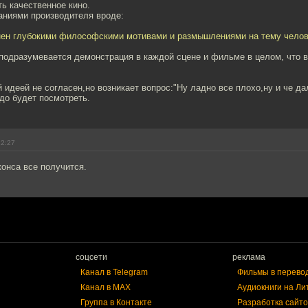
ь качественное кино.
аниями производителя вроде:
нен глубокими философскими мотивами и размышлениями на тему челов
подразумевается демонстрация в каждой сцене и фильме в целом, что в
ой идеей не согласен,но возникает вопрос:"Ну ладно все плохо,ну и че д
до будет посмотреть.
22:27
онса все получится.
соцсети
реклама
Канал в Telegram
Фильмы в перево
Канал в MAX
Аудиокниги на Ли
Группа в Контакте
Разработка сайто