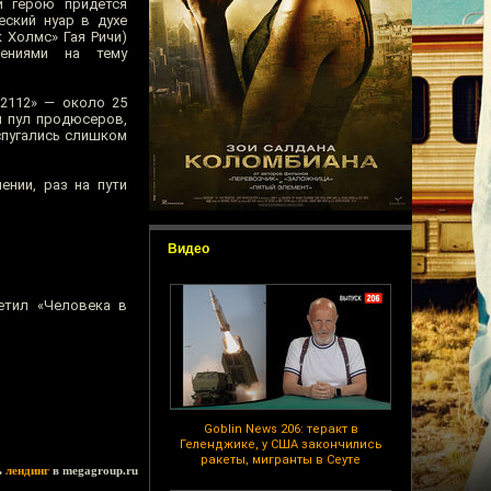
й герою придётся
еский нуар в духе
 Холмс» Гая Ричи)
ениями на тему
 2112» — около 25
й пул продюсеров,
спугались слишком
ении, раз на пути
Видео
етил «Человека в
Goblin News 206: теракт в
Геленджике, у США закончились
ракеты, мигранты в Сеуте
ь
лендинг
в megagroup.ru