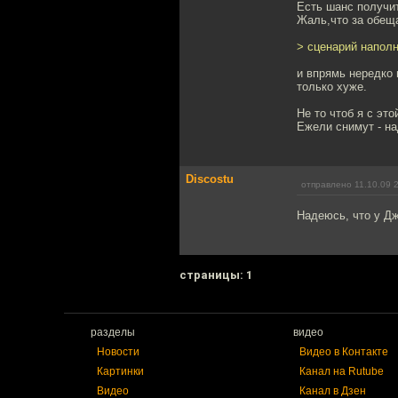
Есть шанс получит
Жаль,что за обещ
> сценарий напол
и впрямь нередко 
только хуже.
Не то чтоб я с эт
Ежели снимут - на
Discostu
отправлено 11.10.09 
Надеюсь, что у Дж
cтраницы: 1
разделы
видео
Новости
Видео в Контакте
Картинки
Канал на Rutube
Видео
Канал в Дзен