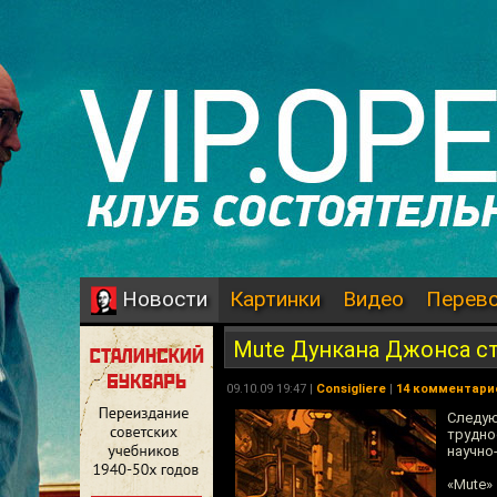
Картинки
Видео
Перев
Новости
Mute Дункана Джонса с
09.10.09 19:47 |
Consigliere
|
14 комментари
Следую
трудно
научно
«Mute