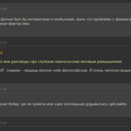
15:08
 фильм был бы интересным и необычным, жаль что проблемы с финанси
зная фантастика.
20:25
#4
ся мне разговоры про глубокие хвилососские мотивыи размышления.
9", скажем -- вещица вполне себе философская. И очень неплохо вышл
22:30
руже бобер, шо не зумила моя харя хохляцькая додывытысь цей район.
10:58