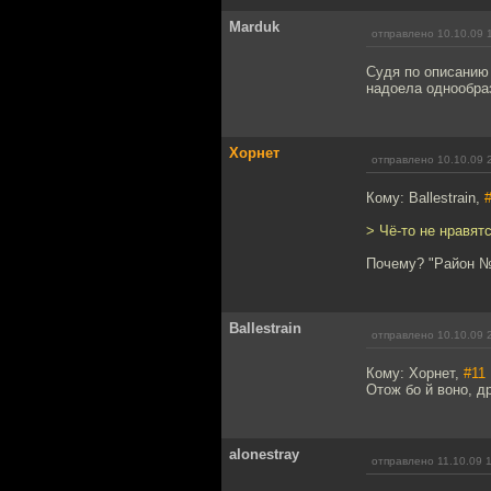
Marduk
отправлено 10.10.09 
Судя по описанию
надоела однообра
Хорнет
отправлено 10.10.09 
Кому: Ballestrain,
> Чё-то не нравят
Почему? "Район №
Ballestrain
отправлено 10.10.09 
Кому: Хорнет,
#11
Отож бо й воно, д
alonestray
отправлено 11.10.09 