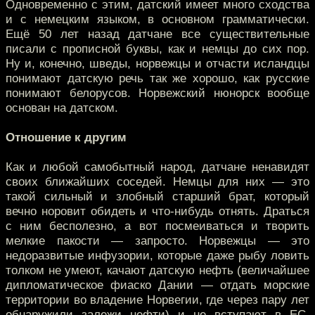
Одновременно с этим, датский имеет много сходства
и с немецким языком, в основном грамматически.
Ещё 50 лет назад датчане все существительные
писали с прописной буквы, как и немцы до сих пор.
Ну и, конечно, шведы, норвежцы и отчасти исландцы
понимают датскую речь так же хорошо, как русские
понимают белорусов. Норвежский нюнорск вообще
основан на датском.
Отношение к другим
Как и любой самобытный народ, датчане ненавидят
своих ближайших соседей. Немцы для них — это
такой сильный и злобный старший брат, который
вечно норовит обидеть и что-нибудь отнять. Драться
с ним бесполезно, а вот посмеиваться и творить
мелкие пакости — запросто. Норвежцы — это
недоразвитые инфузории, которые даже рыбу ловить
толком не умеют, качают датскую нефть (величайшее
дипломатическое фиаско Дании — отдать морские
территории во владение Норвегии, где через пару лет
обнаружили залежи нефти) и не вступают в ЕС.