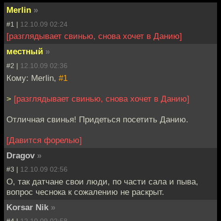
Merlin
»
#1 |
12.10.09 02:24
[разглядывает свинью, снова хочет в Данию]
местный
»
#2 |
12.10.09 02:36
Кому: Merlin,
#1
>
[разглядывает свинью, снова хочет в Данию]
Отличная свинья! Придеться посетить Данию.
[Давится форелью]
Dragov
»
#3 |
12.10.09 02:56
О, так датчане свои люди, по части сала и пыва,
вопрос чеснока к сожалению не раскрыт.
Korsar Nik
»
#4 |
12.10.09 02:58