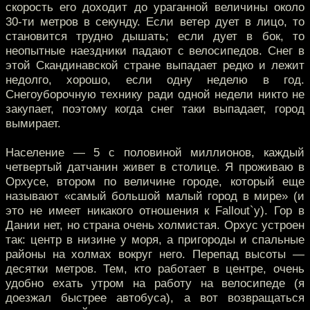
скорость его доходит до ураганной величины около
30-ти метров в секунду. Если ветер дует в лицо, то
становится трудно дышать; если дует в бок, то
неопытные наездники падают с велосипедов. Снег в
этой Скандинавской стране выпадает редко и лежит
недолго, хорошо, если одну неделю в год.
Снегоуборочную технику ради одной недели никто не
закупает, поэтому когда снег таки выпадает, город
вымирает.
Население — 5 с половиной миллионов, каждый
четвертый датчанин живет в столице. Я проживаю в
Орхусе, втором по величине городе, который еще
называют «самый большой малый город в мире» (и
это не имеет никакого отношения к Fallout`у). Гор в
Дании нет, но страна очень холмистая. Орхус устроен
так: центр в низине у моря, а пригороды и спальные
районы на холмах вокруг него. Перепад высоты —
десятки метров. Тем, кто работает в центре, очень
удобно ехать утром на работу на велосипеде (я
доезжал быстрее автобуса), а вот возвращаться