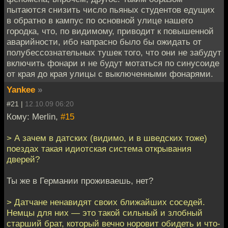
пытаются снизить число пьяных студентов едущих
в обратно в кампус по основной улице нашего
городка, что, по видимому, приводит к повышенной
аварийности, ибо напрасно было бы ожидать от
полубессознательных тушек того, что они не забудут
включить фонари и не будут мотаться по синусоиде
от края до края улицы с выключенными фонарями.
Yankee
»
#21 |
12.10.09 06:20
Кому: Merlin,
#15
> А зачем в датских (видимо, и в шведских тоже)
поездах такая идиотская система открывания
дверей?
Ты же в Германии проживаешь, нет?
> Датчане ненавидят своих ближайших соседей.
Немцы для них — это такой сильный и злобный
старший брат, который вечно норовит обидеть и что-