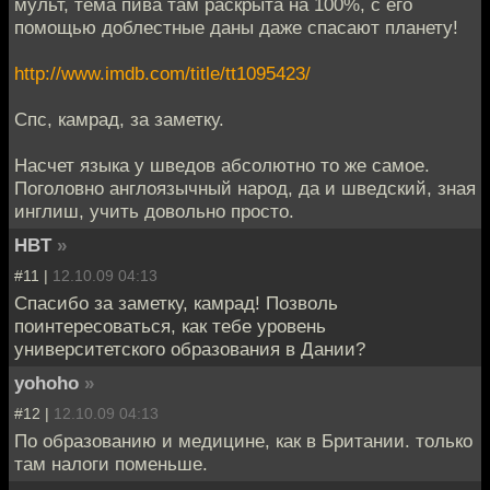
мульт, тема пива там раскрыта на 100%, с его
помощью доблестные даны даже спасают планету!
http://www.imdb.com/title/tt1095423/
Спс, камрад, за заметку.
Насчет языка у шведов абсолютно то же самое.
Поголовно англоязычный народ, да и шведский, зная
инглиш, учить довольно просто.
HBT
»
#11 |
12.10.09 04:13
Спасибо за заметку, камрад! Позволь
поинтересоваться, как тебе уровень
университетского образования в Дании?
yohoho
»
#12 |
12.10.09 04:13
По образованию и медицине, как в Британии. только
там налоги поменьше.