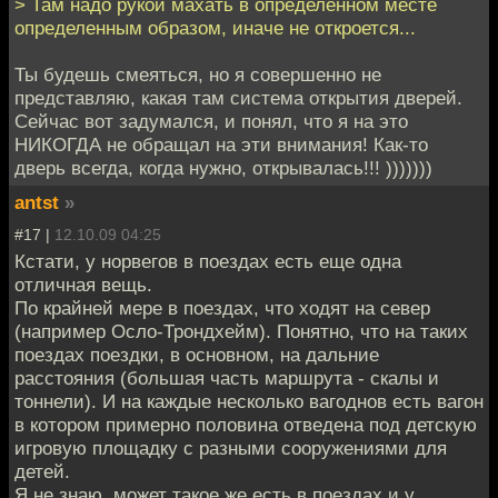
> Там надо рукой махать в определенном месте
определенным образом, иначе не откроется...
Ты будешь смеяться, но я совершенно не
представляю, какая там система открытия дверей.
Сейчас вот задумался, и понял, что я на это
НИКОГДА не обращал на эти внимания! Как-то
дверь всегда, когда нужно, открывалась!!! )))))))
antst
»
#17 |
12.10.09 04:25
Кстати, у норвегов в поездах есть еще одна
отличная вещь.
По крайней мере в поездах, что ходят на север
(например Осло-Трондхейм). Понятно, что на таких
поездах поездки, в основном, на дальние
расстояния (большая часть маршрута - скалы и
тоннели). И на каждые несколько вагоднов есть вагон
в котором примерно половина отведена под детскую
игровую площадку с разными сооружениями для
детей.
Я не знаю, может такое же есть в поездах и у