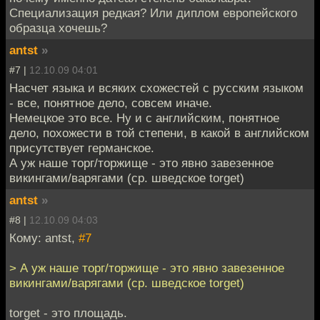
Специализация редкая? Или диплом европейского
образца хочешь?
antst
»
#7 |
12.10.09 04:01
Насчет языка и всяких схожестей с русским языком
- все, понятное дело, совсем иначе.
Немецкое это все. Ну и с английским, понятное
дело, похожести в той степени, в какой в английском
присутствует германское.
А уж наше торг/торжище - это явно завезенное
викингами/варягами (ср. шведское torget)
antst
»
#8 |
12.10.09 04:03
Кому: antst,
#7
> А уж наше торг/торжище - это явно завезенное
викингами/варягами (ср. шведское torget)
torget - это площадь.