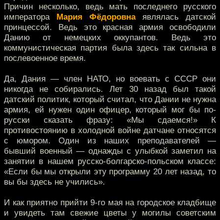
Причин несколько, ведь мать последнего русского
императора
Мария Фёдоровна
являлась датской
принцессой. Ведь это красная армия освободили
Данию от немецких оккупантов. Ведь это
коммунистическая партия была здесь так сильна в
послевоенное время.
Да, Дания — член НАТО, но воевать с СССР они
никогда не собирались. Лет 30 назад был такой
датский политик, который считал, что Дании не нужна
армия, ей нужен один офицер, который мог бы по-
русски сказать фразу: «Мы сдаемся!» К
противостоянию в холодной войне датчане относятся
с юмором. Один из наших преподавателей —
бывший военный — однажды с улыбкой заметил на
занятии в нашем русско-болгарско-польском классе:
«Если бы мы открыли эту программу 20 лет назад, то
вы бы здесь не учились».
И как приятно прийти 9-го мая на городское кладбище
и увидеть там свежие цветы у могилы советским