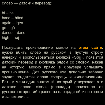
слово — датский перевод):
hi – hej
hand – hånd
again – igen
go – gå
dance – dans
high – høj
Послушать произношение можно на
этом сайте
,
нужно вбить слово на русском в пустую строку
наверху и воспользоваться кнопкой «Søg», появится
датский перевод и кнопочка рядом со словом, нажав
на которую, можно прямо в браузере услышать
произношение. Для русского уха довольно забавно
звучат по-датски слова «огурец» и «канализация».
Есть у меня один знакомый, который утверждает, что
датское слово «torv» (площадь) произошло от
русского «торг», ибо ранее на площади обычно торгом
и занимались.