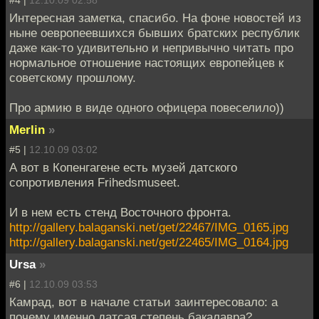
Интересная заметка, спасибо. На фоне новостей из
ныне оевропеевшихся бывших братских республик
даже как-то удивительно и непривычно читать про
нормальное отношение настоящих европейцев к
советскому прошлому.
Про армию в виде одного офицера повеселило))
Merlin
»
#5 |
12.10.09 03:02
А вот в Копенгагене есть музей датского
сопротивления Frihedsmuseet.
И в нем есть стенд Восточного фронта.
http://gallery.balaganski.net/get/22467/IMG_0165.jpg
http://gallery.balaganski.net/get/22465/IMG_0164.jpg
Ursa
»
#6 |
12.10.09 03:53
Камрад, вот в начале статьи заинтересовало: а
почему именно датсая степень бакалавра?