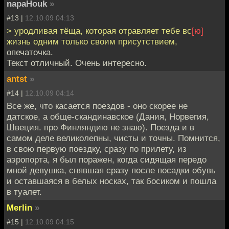
napaHouk
»
#13 |
12.10.09 04:13
> уродливая тёща, которая отравляет тебе вс
[ю]
жизнь одним только своим присутствием,
опечаточка.
Текст отличный. Очень интересно.
antst
»
#14 |
12.10.09 04:14
Все же, что касается поездов - оно скорее не
датское, а обще-скандинавское (Дания, Норвегия,
Швеция. про Финляндию не знаю). Поезда и в
самом деле великолепны, чисты и точны. Помнится,
в свою первую поездку, сразу по прилету, из
аэропорта, я был поражен, когда сидящая передо
мной девушка, снявшая сразу после посадки обувь
и оставшаяся в белых носках, так босиком и пошла
в туалет.
Merlin
»
#15 |
12.10.09 04:15