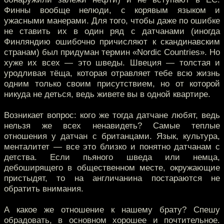
Финны вообще нелюди, с корявым языком и
ужасными манерами. Для того, чтобы даже по ошибке
не ставить их в один ряд с датчанами (иногда
Финляндию ошибочно причисляют к скандинавским
странам) был придуман термин «Nordic Countries». Но
хуже их всех — это шведы. Швеция — толстая и
уродливая тёща, которая отравляет тебе всю жизнь
одним только своим присутствием, но от которой
никуда не деться, ведь живете вы в одной квартире.
Возникает вопрос: кого же тогда датчане любят, ведь
нельзя же всех ненавидеть? Самые теплые
отношения у датчан с британцами. Язык, культура,
менталитет — все это близко и понятно датчанам с
детства. Если пьяного шведа или немца,
дебоширящего в общественном месте, окружающие
пристыдят, то на англичанина постараются не
обратить внимания.
А какое же отношение к нашему брату? Спешу
обрадовать, в основном хорошее и почтительное.