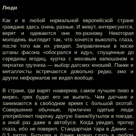
Люди
Как и в любой нормальной европейской стране
граждане здесь очень разные. И живут, интересуются,
верят и одеваются они по-разному. Некоторая
молодежь выглядит так, что хочется выколоть глаза,
после того как их увидел. Заправленные в носки
штаны фасона «обосрался и иду», спущенные до
середины ягодиц, куртка с меховым капюшоном и
перчатки грузчика — выбор датских юношей. Панки и
металлисты встречаются довольно редко, эмо и
других неформалов не видел вообще.
В стране, где варят «наверное, самое лучшее пиво в
мире», грех будет его не выпить. Чем датчане и
занимаются в свободное время с большой охотой.
Совершенно обычные, прилично одетые люди
употребляют парочку другую банок/бутылок в поезде,
а иной раз даже в автобусе. Когда увидел, протер
глаза, ибо не поверил. Стандартная тара в Дании —
0,3 литра. Бутылки и банки можно сдать в любом