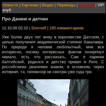
Новости
|
Картинки
|
Видео
|
Переводы
|
Магазин
|
VIP
клуб
Про Данию и датчан
12.10.09 02:10
|
Smirnoff
|
195 комментариев
Уже более двух лет живу в королевстве Датском, с
целью получения академической степени бакалавра.
По природе я человек любопытный, мне все
интересно, посему интересных фактов почерпнул
немало, есть что рассказать. Сам я паренек
балтийский, родился и детство провел в Риге. С
российскими реалиями знаком, в основном, через
интернет, т.к. телевизор не смотрю уже года три.