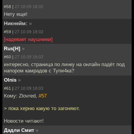
#58 |
27.10.09 18:02
Нету еще!
Никнейм:
»
#59 |
27.10.09 18:02
[надевает наушники]
Rus[H]
»
#60 |
27.10.09 18:02
интересно, страница по линку на онлайн падёт под
напором камрадов с Тупи4ка?
Olnis
»
#61 |
27.10.09 18:03
Кому: Zlovred,
#57
> пока херню какую то загоняют.
Новости читают!
Дадли Смит
»