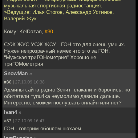
музыкальная спортивная радиостанция.
>Ведущие: Илья Стогов, Александр Устинов,
Валерий Жук
Кому: KelDazan,
#30
СУЖ ЖУС УСЖ ЖСУ - ГОН это для очень умных.
Нужен непрозрачный намек что это за ГОН.
"Мужская триГОНометрия" Хорошо не
триГОМометрия
SnowMan
»
#36 |
27.10.09 16:38
Админы сайта радио Зенит плакали и боролись, но
обитатели тупu4kа неумолимо давили дальше.
Интересно, сможем послушать онлайн или нет?
Ivan4
»
#37 |
27.10.09 16:47
ГОН - говорим обоняем нюхаем
IamRussian
»