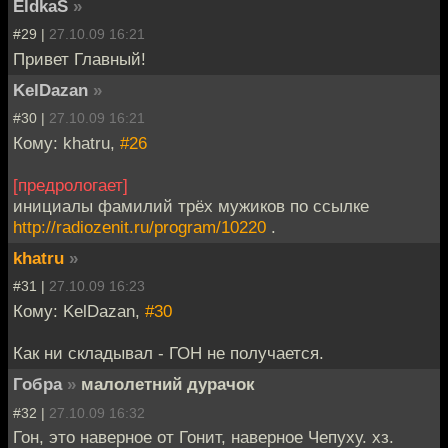
EldkaS
»
#29 |
27.10.09 16:21
Привет Главный!
KelDazan
»
#30 |
27.10.09 16:21
Кому: khatru,
#26
[предрологает]
инициалы фамилий трёх мужиков по ссылке
http://radiozenit.ru/program/10220
.
khatru
»
#31 |
27.10.09 16:23
Кому: KelDazan,
#30
Как ни складывал - ГОН не получается.
Гобра
»
малолетний дурачок
#32 |
27.10.09 16:32
Гон, это наверное от Гонит, наверное Чепуху. хз.