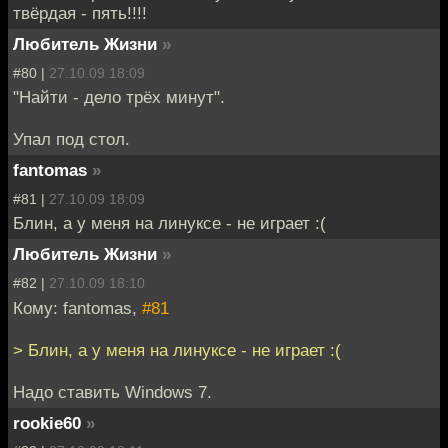
твёрдая - пять!!!!
Любитель Жизни
»
#80 |
27.10.09 18:09
"Найти - дело трёх минут".
Упал под стол.
fantomas
»
#81 |
27.10.09 18:09
Блин, а у меня на линуксе - не играет :(
Любитель Жизни
»
#82 |
27.10.09 18:10
Кому: fantomas,
#81
> Блин, а у меня на линуксе - не играет :(
Надо ставить Windows 7.
rookie60
»