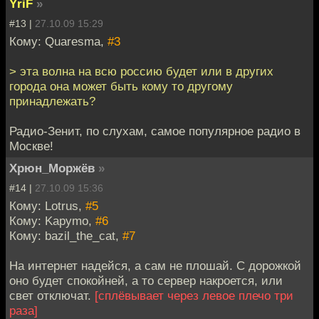
YriF
»
#13 |
27.10.09 15:29
Кому: Quaresma,
#3
> эта волна на всю россию будет или в других
города она может быть кому то другому
принадлежать?
Радио-Зенит, по слухам, самое популярное радио в
Москве!
Хрюн_Моржёв
»
#14 |
27.10.09 15:36
Кому: Lotrus,
#5
Кому: Kapymo,
#6
Кому: bazil_the_cat,
#7
На интернет надейся, а сам не плошай. С дорожкой
оно будет спокойней, а то сервер накроется, или
свет отключат.
[сплёвывает через левое плечо три
раза]