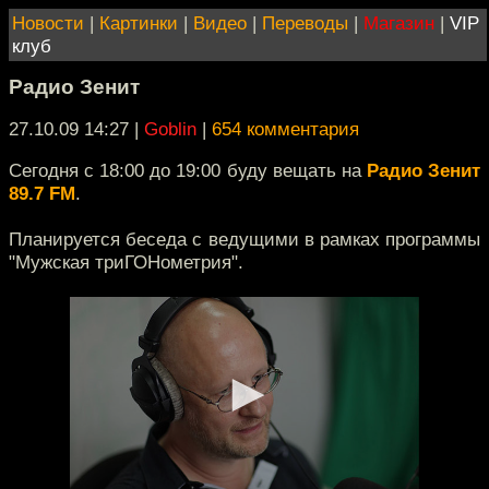
Новости
|
Картинки
|
Видео
|
Переводы
|
Магазин
|
VIP
клуб
Радио Зенит
27.10.09 14:27
|
Goblin
|
654 комментария
Сегодня с 18:00 до 19:00 буду вещать на
Радио Зенит
89.7 FM
.
Планируется беседа с ведущими в рамках программы
"Мужская триГОНометрия".