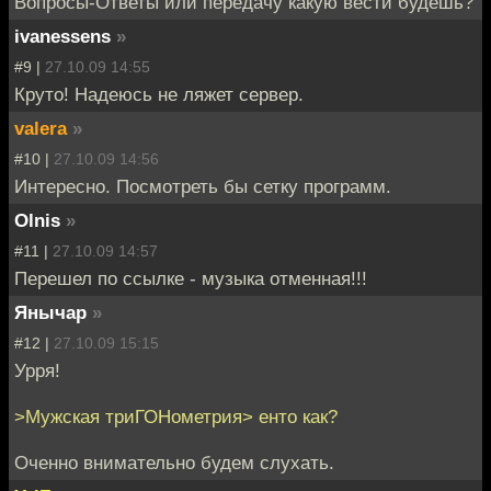
Вопросы-Ответы или передачу какую вести будешь?
ivanessens
»
#9 |
27.10.09 14:55
Круто! Надеюсь не ляжет сервер.
valera
»
#10 |
27.10.09 14:56
Интересно. Посмотреть бы сетку программ.
Olnis
»
#11 |
27.10.09 14:57
Перешел по ссылке - музыка отменная!!!
Янычар
»
#12 |
27.10.09 15:15
Урря!
>Мужская триГОНометрия> енто как?
Оченно внимательно будем слухать.