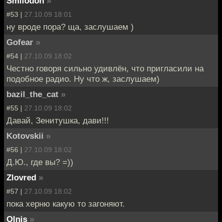
Smilodon
»
#53 |
27.10.09 18:01
ну вроде пора? ща, заслушаем )
Gofear
»
#54 |
27.10.09 18:02
Честно говоря сильно удивлён, что пригласили на
подобное радио. Ну что ж, заслушаем)
bazil_the_cat
»
#55 |
27.10.09 18:02
Давай, Зенитушка, дави!!!
Kotovskii
»
#56 |
27.10.09 18:02
Д.Ю., где вы? =))
Zlovred
»
#57 |
27.10.09 18:02
пока херню какую то загоняют.
Olnis
»