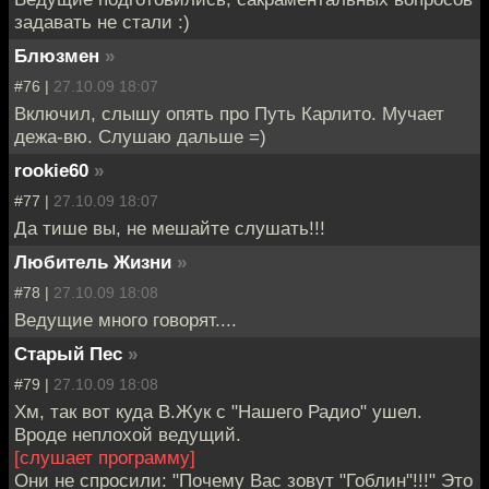
задавать не стали :)
Блюзмен
»
#76 |
27.10.09 18:07
Включил, слышу опять про Путь Карлито. Мучает
дежа-вю. Слушаю дальше =)
rookie60
»
#77 |
27.10.09 18:07
Да тише вы, не мешайте слушать!!!
Любитель Жизни
»
#78 |
27.10.09 18:08
Ведущие много говорят....
Старый Пес
»
#79 |
27.10.09 18:08
Хм, так вот куда В.Жук с "Нашего Радио" ушел.
Вроде неплохой ведущий.
[слушает программу]
Они не спросили: "Почему Вас зовут "Гоблин"!!!" Это