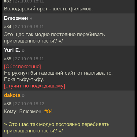
#83 |
27.10.09 18:11
Володарский врёт - шесть фильмов.
Блюзмен
»
#84 |
27.10.09 18:11
Это щас так модно постоянно перебивать
приглашенного гостя? =/
Yuri E.
»
#85 |
27.10.09 18:11
[Обеспокоенно]
Не рухнул бы тамошний сайт от наплыва то.
Пока тьфу-тьфу.
[стучит по подходящему]
dakota
»
#86 |
27.10.09 18:12
Кому: Блюзмен,
#84
> Это щас так модно постоянно перебивать
приглашенного гостя? =/