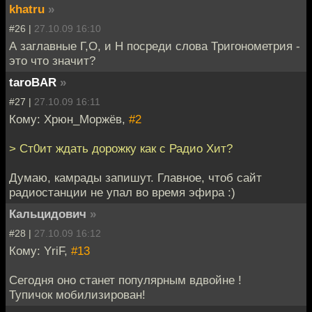
khatru
»
#26 |
27.10.09 16:10
А заглавные Г,О, и Н посреди слова Тригонометрия -
это что значит?
taroBAR
»
#27 |
27.10.09 16:11
Кому: Хрюн_Моржёв,
#2
> Ст0ит ждать дорожку как с Радио Хит?
Думаю, камрады запишут. Главное, чтоб сайт
радиостанции не упал во время эфира :)
Кальцидович
»
#28 |
27.10.09 16:12
Кому: YriF,
#13
Сегодня оно станет популярным вдвойне !
Тупичок мобилизирован!