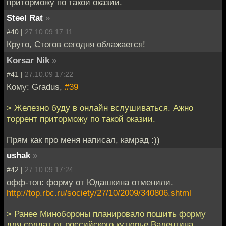
приторможу по такой оказии.
Steel Rat
»
#40 |
27.10.09 17:11
Круто, Стогов сегодня облажается!
Korsar Nik
»
#41 |
27.10.09 17:22
Кому: Gradus,
#39
> Железно буду в онлайн вслушиваться. Ажно
торрент приторможу по такой оказии.
Прям как про меня написал, камрад :))
ushak
»
#42 |
27.10.09 17:24
офф-топ: форму от Юдашкина отменили.
http://top.rbc.ru/society/27/10/2009/340806.shtml
> Ранее Минобороны планировало пошить форму
для солдат от российского кутюрье Валентина