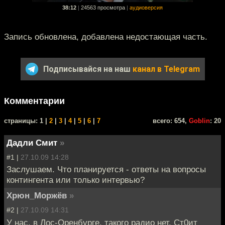
38:12
|
24563 просмотра
|
аудиоверсия
Запись обновлена, добавлена недостающая часть.
Подписывайся на наш
канал в Telegram
Комментарии
cтраницы: 1 |
2
|
3
|
4
|
5
|
6
|
7
всего: 654,
Goblin
: 20
Дадли Смит
»
#1 |
27.10.09 14:28
Заслушаем. Что планируется - ответы на вопросы
контингента или только интервью?
Хрюн_Моржёв
»
#2 |
27.10.09 14:31
У нас, в Лос-Оренбурге, такого радио нет. Ст0ит