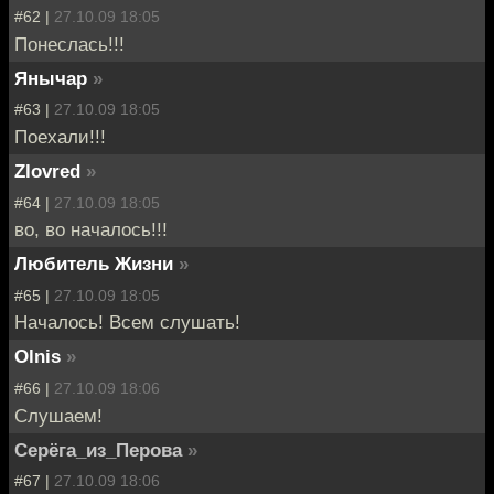
#62 |
27.10.09 18:05
Понеслась!!!
Янычар
»
#63 |
27.10.09 18:05
Поехали!!!
Zlovred
»
#64 |
27.10.09 18:05
во, во началось!!!
Любитель Жизни
»
#65 |
27.10.09 18:05
Началось! Всем слушать!
Olnis
»
#66 |
27.10.09 18:06
Слушаем!
Серёга_из_Перова
»
#67 |
27.10.09 18:06