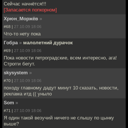
Сейчас начнётся!!!
[Запасается попкорном]
Хрюн_Моржёв
»
#68 |
27.10.09 18:06
Что-то нету пока
Гобра
»
малолетний дурачок
#69 |
27.10.09 18:06
Пока новости петроградские, всем интересно, ага!
Строгги бегут.
skysystem
»
#70 |
27.10.09 18:06
походу главному дадут минут 10 сказать, новости,
реклама итд (( уныло
Som
»
#71 |
27.10.09 18:06
Я один такой везучий ничего не слышу по цынку
выше?