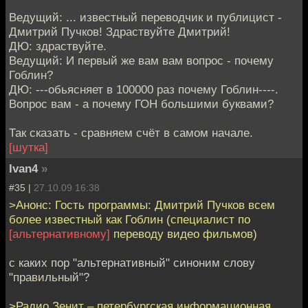
Ведущий: ... известный переводчик и публицист -
Дмитрий Пучков! Здраствуйте Дмитрий!
ДЮ: здраствуйте.
Ведущий: И первый же вам вам вопрос - почему
Гоблин?
ДЮ: ---обьясняет в 100000 раз почему Гоблин----.
Вопрос вам - а почему ГОН большими буквами?
Так сказать - сравняем счёт в самом начале.
[шутка]
Ivan4
»
#35 |
27.10.09 16:38
>Анонс: Гость программы: Дмитрий Пучков всем
более известный как Гоблин (специалист по
[альтернативному]
переводу видео фильмов)
с каких пор "альтернативный" синоним слову
"правильный"?
>Радио Зенит – петербургская информационная