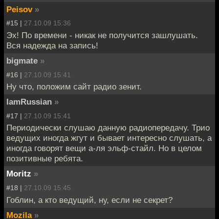
Peisov
»
#15 |
27.10.09 15:36
Эх! По времени - никак не получится зашлушать.
Вся надежда на запись!
bigmate
»
#16 |
27.10.09 15:41
Ну что, положим сайт радио зенит.
IamRussian
»
#17 |
27.10.09 15:41
Периодически слушаю данную радиопередачу. Трио
ведущих иногда жгут и бывает интересно слушать, а
иногда говорят вещи а-ля эльф-стайл. Но в целом
позитивные ребята.
Moritz
»
#18 |
27.10.09 15:45
Гоблин, а кто ведущий, ну, если не секрет?
Mozila
»