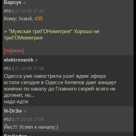
Барсук
»
#50 |
27.10.09 17:41
Кому: Ivan4,
#35
> "Мужская триГОНометрия" Хорошо не
триГОМометрия
[поржал]
elektrovenik
»
#51 |
27.10.09 17:58
Одесса уже навострила уши! ждем эфира
кстати сегодня в Одессе Кипелов дает концерт
конечно по накалу до Главного скорей всего не
дотянет, но...
надо идти
N-Dr3w
»
#52 |
27.10.09 17:58
Йес!!! Успел к началу:)