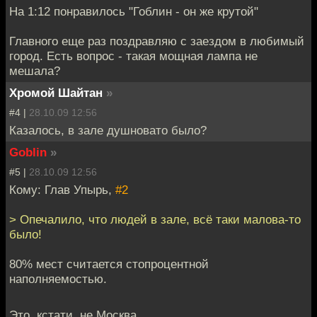
На 1:12 понравилось "Гоблин - он же крутой"
Главного еще раз поздравляю с заездом в любимый
город. Есть вопрос - такая мощная лампа не
мешала?
Хромой Шайтан
»
#4 |
28.10.09 12:56
Казалось, в зале душновато было?
Goblin
»
#5 |
28.10.09 12:56
Кому: Глав Упырь,
#2
> Опечалило, что людей в зале, всё таки малова-то
было!
80% мест считается стопроцентной
наполняемостью.
Это, кстати, не Москва.