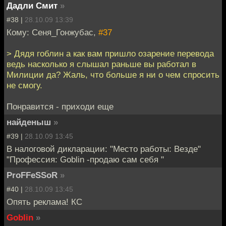
Дадли Смит
»
#38 |
28.10.09 13:39
Кому: Сеня_Гонжубас,
#37
> Дядя гоблин а как вам пришло озарение перевода
ведь насколько я слышал раньше вы работал в
Милиции да? Жаль, что больше я ни о чем спросить
не смогу.
Понравится - приходи еще
найденыш
»
#39 |
28.10.09 13:45
В налоговой дикларации: "Место работы: Везде"
"Профессия: Goblin -продаю сам себя "
ProFFeSSoR
»
#40 |
28.10.09 13:45
Опять реклама! КС
Goblin
»