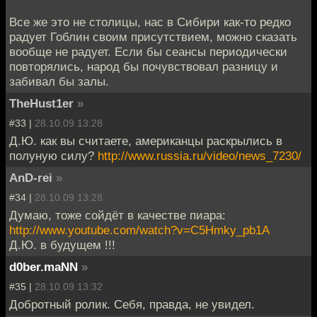
Все же это не столицы, нас в Сибири как-то редко
радует Гоблин своим присутствием, можно сказать
вообще не радует. Если бы сеансы периодически
повторялись, народ бы почувствовал разницу и
забивал бы залы.
TheHust1er
»
#33 |
28.10.09 13:28
Д.Ю. как вы считаете, американцы раскрылись в
полуную силу?
http://www.russia.ru/video/news_7230/
AnD-rei
»
#34 |
28.10.09 13:28
Думаю, тоже сойдёт в качестве пиара:
http://www.youtube.com/watch?v=C5Hmky_pb1A
Д.Ю. в будущем !!!
d0ber.maNN
»
#35 |
28.10.09 13:32
Добротный ролик. Себя, правда, не увидел.