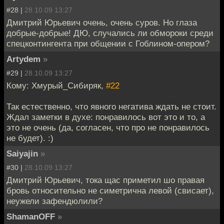
#28 |
28.10.09 13:27
Дмитрий Юрьевич очень, очень суров. Но глаза
добрые-добрые! ДЮ, случались ли обмороки среди
спецконтингента при общении с Гоблином-опером?
Artydem
»
#29 |
28.10.09 13:27
Кому: Хмурый_Сибиряк,
#22
Так естественно, что явного негатива ждать не стоит.
Ждал заметки в духе: понравилось вот это и то, а
это не очень (да, согласен, что про не понравилось
не будет). :)
Saiyajin
»
#30 |
28.10.09 13:27
Дмитрий Юрьевич, тока щас приметил шо правая
бровь относительно не симетрична левой (свисает),
неужели зафендюлили?
ShamanOFF
»