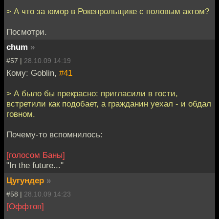
> А что за юмор в Рокенрольщике с половым актом?
Посмотри.
chum
»
#57 |
28.10.09 14:19
Кому: Goblin,
#41
> А было бы прекрасно: пригласили в гости,
встретили как подобает, а гражданин уехал - и обдал
говном.
Почему-то вспомнилось:
[голосом Баны]
"In the future..."
Цугундер
»
#58 |
28.10.09 14:23
[Оффтоп]