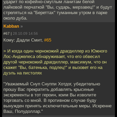
ударит по кофейно-смуглым ланитам белой
лайковой перчаткой "Вы, сударь, мерзавец!" и будут
стреляться на "Береттах" туманным утром в парке
около дуба.
Kabban
»
#67 |
28.10.09 14:56
Кому: Дадли Смит,
#65
> И когда один чернокожий драгдиллер из Южного
Лос-Анджелеса обнаруживает, что его обвесил
другой чернокожий драгдиллер, максимум, что он
скажет "Вы, батенька, подлец!" и вызовет его на
дуэль на пистолях
"Уважаемый Снуп Снуппи Хотдог, убедительно
прошу Вас прекратить добавлять крысиные
экскременты в тот героин, коим Вы изволите
торговать со мной. В противном случае буду
вынужден принять исключительные меры. Искренне
Ваш, Полудоллар."