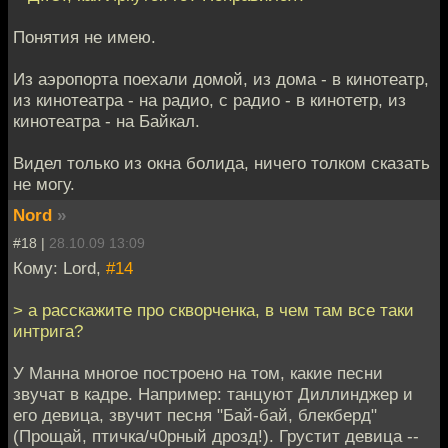
Понятия не имею.
Из аэропорта поехали домой, из дома - в кинотеатр,
из кинотеатра - на радио, с радио - в кинотетр, из
кинотеатра - на Байкал.
Видел только из окна болида, ничего толком сказать
не могу.
Nord
»
#18 |
28.10.09 13:09
Кому: Lord,
#14
> а расскажите про скворченка, в чем там все таки
интрига?
У Манна многое построено на том, какие песни
звучат в кадре. Например: танцуют Диллинджер и
его девица, звучит песня "Бай-бай, блекберд"
(Прощай, птичка/ч0рный дрозд!). Грустит девица --