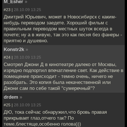
M_Esher
»
#23 |
28.10.09 13:25
Дмитрий Юрьевич, может в Новосибирск с каким-
нибудь переводом заедете. Хороший фильм с
правильным переводом местных шуток всегда в
почете; ну а в живую, так это как песня без фанеры -
приятно и душевно.
Konstr2k
»
#24 |
28.10.09 13:25
Смотрел Джони Д в кинотеатре далеко от Москвы,
изрядно подпортил впечатление свет. Как действие в
помещение происходит - темно очень, ничего не
разобрать. Это копия была некачественной или
Джони сам по себе такой "сумеречный"?
drdem
»
#25 |
28.10.09 13:25
ДЮ, тока сейчас обнаружил,что бровь правая
прикрывает глаз,отчего так? По
теме,блестяще,особенно голова)))