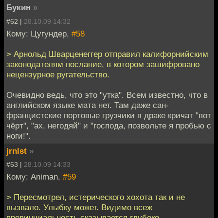
Букин
»
#62 |
28.10.09 14:32
Кому: Цугундер,
#58
> Арнольд Шварценеггер отправил калифорнийским
законодателям послание, в котором зашифровано
нецензурное ругательство.
Очевидно ведь, что это "утка". Всем известно, что в
английском языке мата нет. Там даже сан-
францистские портовые грузчики в драке кричат "вот
чёрт", "ах, негодяй" и "господа, позвольте я пробью с
ноги!".
jrnlst
»
#63 |
28.10.09 14:33
Кому: Animan,
#59
> Пересмотрел, истерического хохота так и не
вызвало. Улыбку может. Видимо всеж
провинциальность сказывается глубоко.