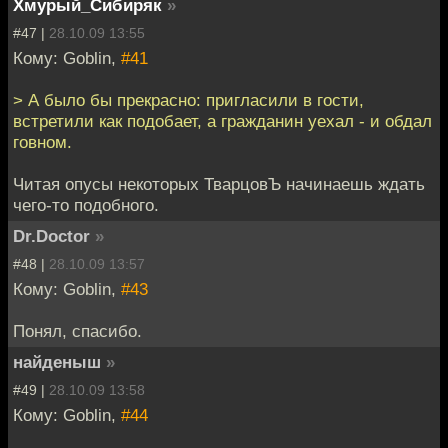
Хмурый_Сибиряк
»
#47 |
28.10.09 13:55
Кому: Goblin,
#41
> А было бы прекрасно: пригласили в гости,
встретили как подобает, а гражданин уехал - и обдал
говном.
Читая опусы некоторых ТварцовЪ начинаешь ждать
чего-то подобного.
Dr.Doctor
»
#48 |
28.10.09 13:57
Кому: Goblin,
#43
Понял, спасибо.
найденыш
»
#49 |
28.10.09 13:58
Кому: Goblin,
#44