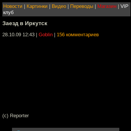
Новости
|
Картинки
|
Видео
|
Переводы
|
Магазин
|
VIP
клуб
Заезд в Иркутск
28.10.09 12:43
|
Goblin
|
156 комментариев
(c) Reporter