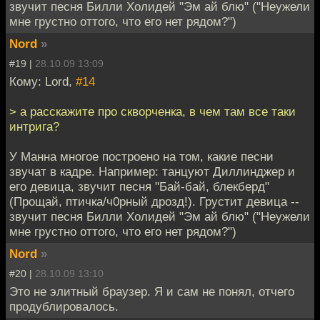
звучит песня Билли Холидей "Эм ай блю" ("Неужели
мне грустно оттого, что его нет рядом?")
Nord
»
#19 |
28.10.09 13:09
Кому: Lord,
#14
> а расскажите про скворченка, в чем там все таки
интрига?
У Манна многое построено на том, какие песни
звучат в кадре. Например: танцуют Диллинджер и
его девица, звучит песня "Бай-бай, блекберд"
(Прощай, птичка/ч0рный дрозд!). Грустит девица --
звучит песня Билли Холидей "Эм ай блю" ("Неужели
мне грустно оттого, что его нет рядом?")
Nord
»
#20 |
28.10.09 13:10
Это не элитный браузер. Я и сам не понял, отчего
продублировалось.