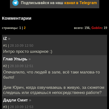
Подписывайся на наш
канал в Telegram
Комментарии
cтраницы: 1 |
2
всего: 156,
Goblin
: 19
iZ
»
#1 |
28.10.09 12:50
Интро просто шикарное :)
Глав Упырь
»
#2 |
28.10.09 12:51
Опечалило, что людей в зале, всё таки малова-то
было!
Дим Юрич, когда озвучиваешь в живую, за сюжетом
следишь или отдаешься непосредственно работе?
Дадли Смит
»
#3 |
28.10.09 12:53