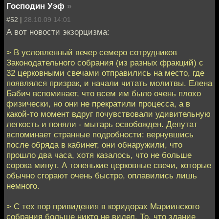
Господин Уэф
»
#52 |
28.10.09 14:01
А вот новости экзорцизма:
> В условленный вечер семеро сотрудников
Законодательного собрания (из разных фракций) с
32 церковными свечами отправились на место, где
появлялся призрак, и начали читать молитвы. Елена
Бабич вспоминает, что всем им было очень плохо
физически, но они не прекратили процесса, а в
какой-то момент вдруг почувствовали удивительную
легкость и поняли - мытарь освобожден. Депутат
вспоминает странные подробности: вернувшись
после обряда в кабинет, они обнаружили, что
прошло два часа, хотя казалось, что не больше
сорока минут. А тоненькие церковные свечи, которые
обычно сгорают очень быстро, оплавились лишь
немного.
> С тех пор привидения в коридорах Мариинского
собрания больше никто не видел. То, что здание