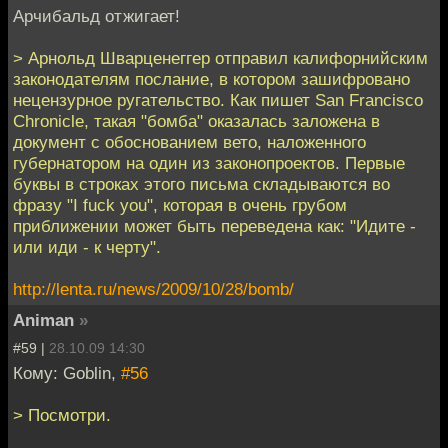
Арчибальд отжигает!
> Арнольд Шварценеггер отправил калифорнийским
законодателям послание, в котором зашифровано
нецензурное ругательство. Как пишет San Francisco
Chronicle, такая "бомба" оказалась заложена в
документ с обоснованием вето, наложенного
губернатором на один из законопроектов. Первые
буквы в строках этого письма складываются во
фразу "I fuck you", которая в очень грубом
приближении может быть переведена как: "Идите -
или иди - к черту".
http://lenta.ru/news/2009/10/28/bomb/
Animan
»
#59 |
28.10.09 14:30
Кому: Goblin,
#56
> Посмотри.