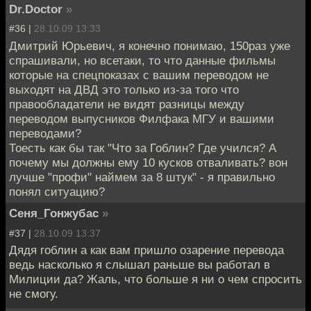
Dr.Doctor
»
#36 |
28.10.09 13:33
Дмитрий Юрьевич, я конечно понимаю, 150раз уже
спрашивали, но всетаки, то что данные фильмы
которые на спецпоказах с вашим переводом не
выходят на ДВД это только из-за того что
правообладатели не видят разницы между
переводом выпусников Филфака МГУ и вашими
переводами?
Тоесть как бы так "Что за Гоблин? Где учился? А
почему мы должны ему 10 кусков отваливать? вон
лучше "профи" наймем за 8 штук" - я правильно
понял ситуацию?
Сеня_Гонжубас
»
#37 |
28.10.09 13:37
Дядя гоблин а как вам пришло озарение перевода
ведь насколько я слышал раньше вы работал в
Милиции да? Жаль, что больше я ни о чем спросить
не смогу.