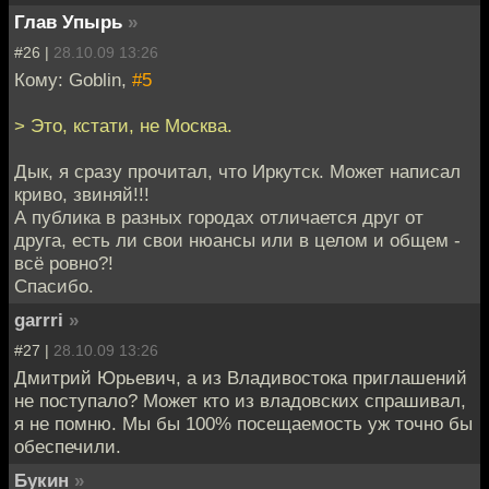
Глав Упырь
»
#26 |
28.10.09 13:26
Кому: Goblin,
#5
> Это, кстати, не Москва.
Дык, я сразу прочитал, что Иркутск. Может написал
криво, звиняй!!!
А публика в разных городах отличается друг от
друга, есть ли свои нюансы или в целом и общем -
всё ровно?!
Спасибо.
garrri
»
#27 |
28.10.09 13:26
Дмитрий Юрьевич, а из Владивостока приглашений
не поступало? Может кто из владовских спрашивал,
я не помню. Мы бы 100% посещаемость уж точно бы
обеспечили.
Букин
»