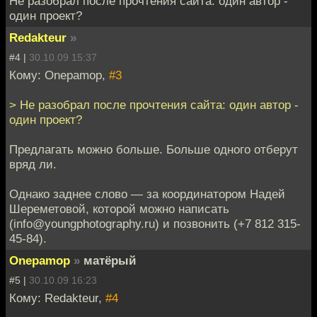
Не разобрал после прочтения сайта: один автор -
один проект?
Redakteur
»
#4 |
30.10.09 15:37
Кому: Onepamop,
#3
> Не разобрал после прочтения сайта: один автор -
один проект?
Предлагать можно больше. Больше одного отберут
вряд ли.
Однако заднее слово — за координатором Надей
Шереметовой, которой можно написать
(info@youngphotography.ru) и позвонить (+7 812 315-
45-84).
Onepamop
»
матёрый
#5 |
30.10.09 16:23
Кому: Redakteur,
#4