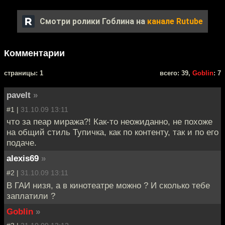
Смотри ролики Гоблина на
канале Rutube
Комментарии
cтраницы: 1
всего: 39,
Goblin
: 7
pavelt
»
#1 |
31.10.09 13:11
что за пеар миража?! Как-то неожиданно, не похоже
на общий стиль Тупичка, как по контенту, так и по его
подаче.
alexis69
»
#2 |
31.10.09 13:11
В ГАИ низя, а в кинотеатре можно ? И сколько тебе
заплатили ?
Goblin
»