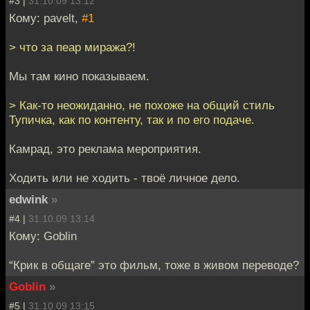
#3 |
31.10.09 13:12
Кому: pavelt,
#1
> что за пеар миража?!
Мы там кино показываем.
> Как-то неожиданно, не похоже на общий стиль
Тупичка, как по контенту, так и по его подаче.
Камрад, это реклама мероприятия.
Ходить или не ходить - твоё личное дело.
edwink
»
#4 |
31.10.09 13:14
Кому: Goblin
“Крик в общаге” это фильм, тоже в живом переводе?
Goblin
»
#5 |
31.10.09 13:15