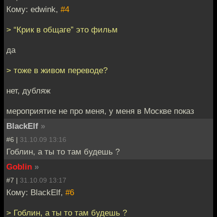
Кому: edwink,
#4
> “Крик в общаге” это фильм
да
> тоже в живом переводе?
нет, дубляж
мероприятие не про меня, у меня в Москве показ
BlackElf
»
#6 |
31.10.09 13:16
Гоблин, а ты то там будешь ?
Goblin
»
#7 |
31.10.09 13:17
Кому: BlackElf,
#6
> Гоблин, а ты то там будешь ?