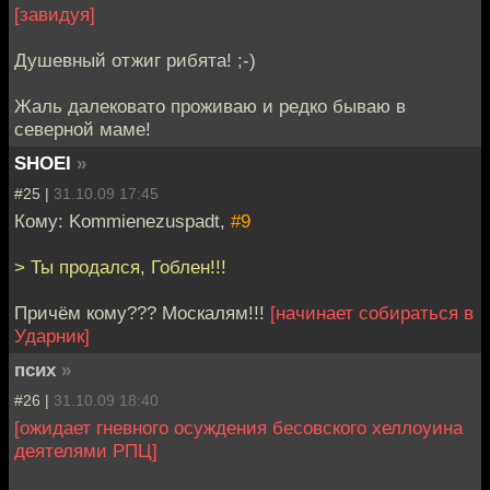
[завидуя]
Душевный отжиг рибята! ;-)
Жаль далековато проживаю и редко бываю в
северной маме!
SHOEI
»
#25 |
31.10.09 17:45
Кому: Kommienezuspadt,
#9
> Ты продался, Гоблен!!!
Причём кому??? Москалям!!!
[начинает собираться в
Ударник]
псих
»
#26 |
31.10.09 18:40
[ожидает гневного осуждения бесовского хеллоуина
деятелями РПЦ]