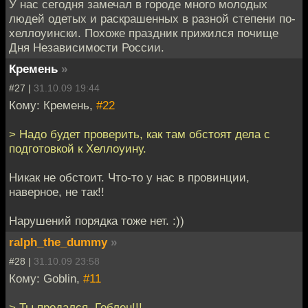
У нас сегодня замечал в городе много молодых
людей одетых и раскрашенных в разной степени по-
хеллоуински. Похоже праздник прижился почище
Дня Независимости России.
Кремень
»
#27 |
31.10.09 19:44
Кому: Кремень,
#22
> Надо будет проверить, как там обстоят дела с
подготовкой к Хеллоуину.
Никак не обстоит. Что-то у нас в провинции,
наверное, не так!!
Нарушений порядка тоже нет. :))
ralph_the_dummy
»
#28 |
31.10.09 23:58
Кому: Goblin,
#11
> Ты продался, Гоблен!!!