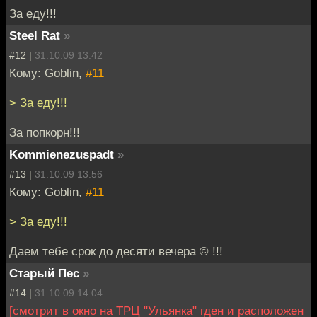
За еду!!!
Steel Rat
»
#12 |
31.10.09 13:42
Кому: Goblin,
#11
> За еду!!!
За попкорн!!!
Kommienezuspadt
»
#13 |
31.10.09 13:56
Кому: Goblin,
#11
> За еду!!!
Даем тебе срок до десяти вечера © !!!
Старый Пес
»
#14 |
31.10.09 14:04
[смотрит в окно на ТРЦ "Ульянка" гден и расположен