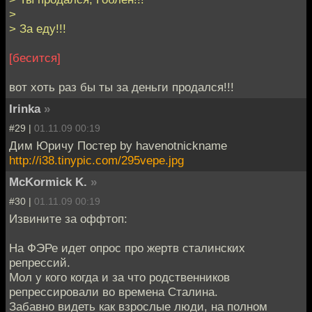
>
> За еду!!!
[бесится]
вот хоть раз бы ты за деньги продался!!!
Irinka
»
#29 |
01.11.09 00:19
Дим Юричу Постер by havenotnickname
http://i38.tinypic.com/295vepe.jpg
McKormick K.
»
#30 |
01.11.09 00:19
Извините за оффтоп:
На ФЭРе идет опрос про жертв сталинских
репрессий.
Мол у кого когда и за что родственников
репрессировали во времена Сталина.
Забавно видеть как взрослые люди, на полном