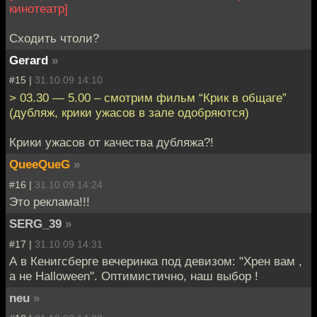
кинотеатр]
Сходить чтоли?
Gerard
»
#15 |
31.10.09 14:10
> 03.30 — 5.00 – смотрим фильм “Крик в общаге”
(дубляж, крики ужасов в зале одобряются)
Крики ужасов от качества дубляжа?!
QueeQueG
»
#16 |
31.10.09 14:24
Это реклама!!!
SERG_39
»
#17 |
31.10.09 14:31
А в Кенигсберге вечеринка под девизом: "Хрен вам ,
а не Halloween". Оптимистично, наш выбор !
neu
»