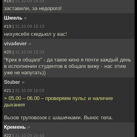
#18 |
31.10.09 14:33
заставили, за недорого!
Шмель
»
#19 |
31.10.09 15:13
нихуясебе скедьюл у вас!
viva4ever
»
#20 |
31.10.09 15:33
"Крик в общаге" - да такое кино я почти каждый день
в исполнении студентов в общаге вижу - нас этим
уже не напугать))
Stuber
»
#21 |
31.10.09 16:03
> 05.00 – 06.00 – проверяем пульс и наличие
дыхания
Вызов труповозок с шашечками. Вынос тела.
Кремень
»
#22 |
31.10.09 16:44