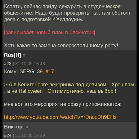
Кстати, сейчас пойду дежурить в студенческое
общежитие. Надо будет проверить, как там обстоят
дела с подготовкой к Хеллоуину.
[записывает новый план в блокнотик]
Хоть какая-то замена северостоличному party!
Rus[H]
»
#23 |
31.10.09 16:48
Кому: SERG_39,
#17
> А в Кенигсберге вечеринка под девизом: "Хрен вам
, а не Halloween". Оптимистично, наш выбор !
мне вот это мероприятие сразу припоминается:
http://www.youtube.com/watch?v=rDnuuDh9EHs
Виктор.
»
#24 |
31.10.09 17:29