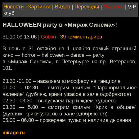
Новости
|
Картинки
|
Видео
|
Переводы
|
Магазин
|
VIP
клуб
HALLOWEEN party в «Мираж Синема»!
31.10.09 13:06
|
Goblin
|
39 комментариев
В ночь с 31 октября на 1 ноября cамый страшный
кино — horror – halloween – dance — party
в «Мираж Синема», в Петербурге на пр. Ветеранов,
101.
23.30 -01.00 – накаляем атмосферу на танцполе
01.00 – 02.30 – смотрим фильм “Паранормальное
явление” (дубляж, крики ужасов в зале одобряются)
02.30 –03.30 – выпускаем пар и ждём худшего
03.30 — 5.00 – смотрим фильм “Крик в общаге”
(дубляж, крики ужасов в зале одобряются)
05.00 – 06.00 – проверяем пульс и наличие дыхания
mirage.ru