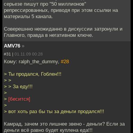
серьезе пишут про "50 миллионов"
репрессированных, приводя при этом ссылки на
материалы 5 канала.
Соверешнно неожиданно в дискуссии затронули и
Главного, правда в негативном ключе.
AMV76
»
#31 |
01.11.09 00:28
Кому: ralph_the_dummy,
#28
> Ты продался, Гоблен!!!
> >
> > За еду!!!
>
>
[бесится]
>
> вот хоть раз бы ты за деньги продался!!!
Камрад, зачем это лишнее звено - деньги? Если за
деньги всё равно будет куплена еда!!!