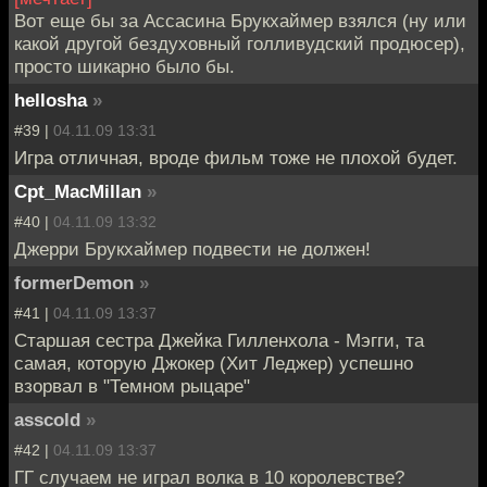
Вот еще бы за Ассасина Брукхаймер взялся (ну или
какой другой бездуховный голливудский продюсер),
просто шикарно было бы.
hellosha
»
#39 |
04.11.09 13:31
Игра отличная, вроде фильм тоже не плохой будет.
Cpt_MacMillan
»
#40 |
04.11.09 13:32
Джерри Брукхаймер подвести не должен!
formerDemon
»
#41 |
04.11.09 13:37
Старшая сестра Джейка Гилленхола - Мэгги, та
самая, которую Джокер (Хит Леджер) успешно
взорвал в "Темном рыцаре"
asscold
»
#42 |
04.11.09 13:37
ГГ случаем не играл волка в 10 королевстве?