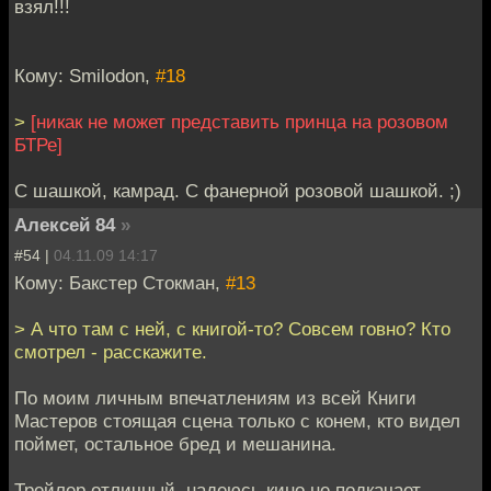
взял!!!
Кому: Smilodon,
#18
>
[никак не может представить принца на розовом
БТРе]
С шашкой, камрад. С фанерной розовой шашкой. ;)
Алексей 84
»
#54 |
04.11.09 14:17
Кому: Бакстер Стокман,
#13
> А что там с ней, с книгой-то? Совсем говно? Кто
смотрел - расскажите.
По моим личным впечатлениям из всей Книги
Мастеров стоящая сцена только с конем, кто видел
поймет, остальное бред и мешанина.
Трейлер отличный, надеюсь кино не подкачает,