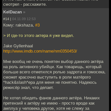
смотрел - расскажите.
KelDazan
»
#14 |
04.11.09 12:53
Кому: rakshaza,
#3
> И где-то этого актера я уже видел.
Jake Gyllenhaal
http://www.imdb.com/name/nm0350453/
Мне вообщ не очень понятен выбор данного актёра
на роль активного убийци. Как товарищь, который
больше всего отметился ролью задрота и гомосека,
сможет красочно выступить в роли матёрого
*hack&slash*ера для меня не понятно. Надеюсь
режисёр знал, что делает.
Не хотел обидеть фанов данного актёра. Никаких
претензий к актёру не имею - просто вроде как
амплуа у человека другое, хотя не слежу за