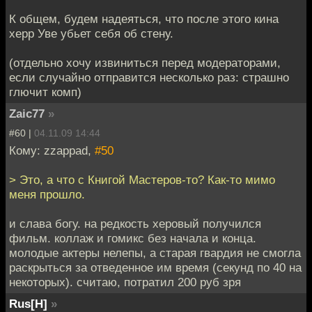
К общем, будем надеяться, что после этого кина
херр Уве убьет себя об стену.
(отдельно хочу извиниться перед модераторами,
если случайно отправится несколько раз: страшно
глючит комп)
Zaic77
»
#60 |
04.11.09 14:44
Кому: zzappad,
#50
> Это, а что с Книгой Мастеров-то? Как-то мимо
меня прошло.
и слава богу. на редкость херовый получился
фильм. коллаж и гомикс без начала и конца.
молодые актеры нелепы, а старая гвардия не смогла
раскрыться за отведенное им время (секунд по 40 на
некоторых). считаю, потратил 200 руб зря
Rus[H]
»