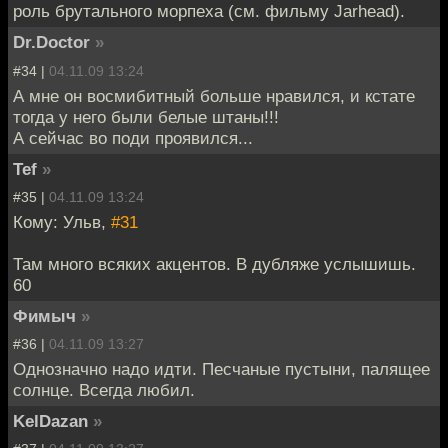
роль брутального морпеха (см. фильму Jarhead).
Dr.Doctor
»
#34 |
04.11.09 13:24
А мне он восмибитный больше нравился, и кстате
тогда у него были белые штаны!!!
А сейчас во поди проявился...
Tef
»
#35 |
04.11.09 13:24
Кому: Ульв,
#31
Там много всяких акцентов. В дубляже услышишь.
60
Фимыч
»
#36 |
04.11.09 13:27
Однозначно надо идти. Песчаные пустыни, палящее
солнце. Всегда любил.
KelDazan
»