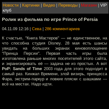
Новости
|
Картинки
|
Видео
|
Переводы
|
Магазин
|
VIP
клуб
Ролик из фильма по игре Prince of Persia
04.11.09 12:16
|
Сева
|
286 комментариев
К счастью, "Книга Мастеров" — не единственное, на
что способна студия Disney. 28 мая есть шансы
увидать на больших экранах киновоплощение
"Принца Персии". Первая часть игры была
изготовлена раньше многих посетителей этого сайта,
и экранизировать её — задача не из простых. А вот
PoP: Sands of Time
2003 года для этого подходит в
самый раз. Кинжал Времени, злой визирь, принцесса
Фара, экстрим-паркур и ловкие пляски с шашками —
всё на местах. Надо идти.