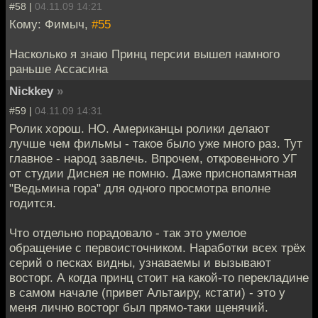
#58 |
04.11.09 14:21
Кому: Фимыч,
#55
Насколько я знаю Принц персии вышел намного
раньше Ассасина
Nickkey
»
#59 |
04.11.09 14:31
Ролик хорош. НО. Американцы ролики делают
лучше чем фильмы - такое было уже много раз. Тут
главное - народ завлечь. Впрочем, откровенного УГ
от студии Диснея не помню. Даже приснопамятная
"Ведьмина гора" для одного просмотра вполне
годится.
Что отдельно порадовало - так это умелое
обращение с первоисточником. Наработки всех трёх
серий о песках видны, узнаваемы и вызывают
восторг. А когда принц стоит на какой-то перекладине
в самом начале (привет Альтаиру, кстати) - это у
меня лично восторг был прямо-таки щенячий.