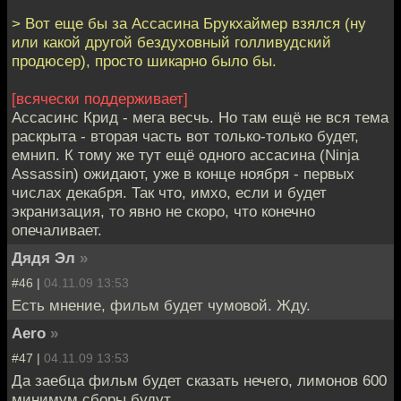
> Вот еще бы за Ассасина Брукхаймер взялся (ну
или какой другой бездуховный голливудский
продюсер), просто шикарно было бы.
[всячески поддерживает]
Ассасинс Крид - мега весчь. Но там ещё не вся тема
раскрыта - вторая часть вот только-только будет,
емнип. К тому же тут ещё одного ассасина (Ninja
Assassin) ожидают, уже в конце ноября - первых
числах декабря. Так что, имхо, если и будет
экранизация, то явно не скоро, что конечно
опечаливает.
Дядя Эл
»
#46 |
04.11.09 13:53
Есть мнение, фильм будет чумовой. Жду.
Aero
»
#47 |
04.11.09 13:53
Да заебца фильм будет сказать нечего, лимонов 600
минимум сборы будут.