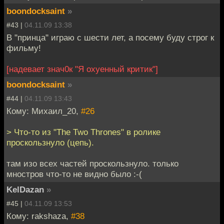
boondocksaint
»
#43 |
04.11.09 13:38
В "принца" играю с шести лет, а посему буду строг к
фильму!
[надевает знач0к "Я охуенный критик"]
boondocksaint
»
#44 |
04.11.09 13:43
Кому: Михаил_20,
#26
> Что-то из "The Two Thrones" в ролике
проскользнуло (цепь).
там изо всех частей проскользнуло. только
мностров что-то не видно было :-(
KelDazan
»
#45 |
04.11.09 13:53
Кому: rakshaza,
#38