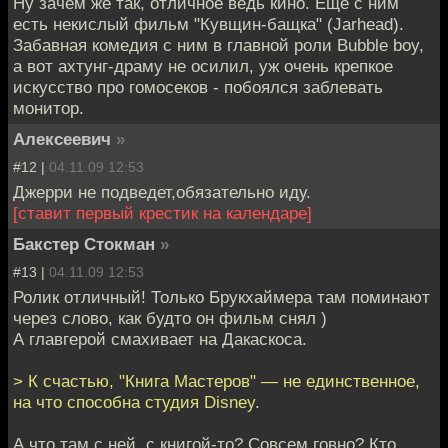
Ну зачем же так, отличное ведь кино. Еще с ним
есть некислый фильм "Кувщин-бащка" (Jarhead).
Забавная комедия с ним в главной роли Bubble boy,
а вот ахтунг-драму не осилил, уж очень крепкое
искусство про гомосеков - побоялся заблевать
монитор.
Алексеевич
»
#12 |
04.11.09 12:53
Джерри не подведет,обязательно иду.
[ставит первый крестик на календаре]
Бакстер Стокман
»
#13 |
04.11.09 12:53
Ролик отличный! Только Брукхаймера там поминают
через слово, как будто он фильм снял )
А главгерой смахивает на Дакаскоса.
> К счастью, "Книга Мастеров" — не единственное,
на что способна студия Disney.
А что там с ней, с книгой-то? Совсем говно? Кто