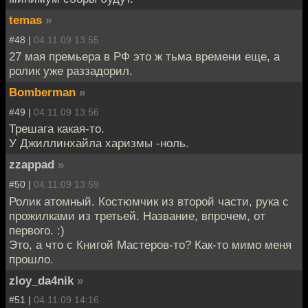
temas
»
#48 |
04.11.09 13:55
27 мая премьера в РФ это ж тьма времени еще, а
ролик уже раззадорил.
Bomberman
»
#49 |
04.11.09 13:56
Трешага какая-то.
У Джиллинхайла харизмы -ноль.
zzappad
»
#50 |
04.11.09 13:59
Ролик атомный. Костюмчик из второй части, рука с
прожилками из третьей. Название, впрочем, от
первого. :)
Это, а что с Книгой Мастеров-то? Как-то мимо меня
прошло.
zloy_da4nik
»
#51 |
04.11.09 14:16