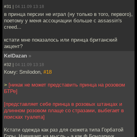
#31 |
04.11.09 13:18
в принца персии не играл (ну только в того, первого),
поетому у меня ассоциации больше с assassin's
creed...
кстати мне показалось или принца британский
акцент?
KelDazan
»
#32 |
04.11.09 13:18
Кому: Smilodon,
#18
>
[никак не может представить принца на розовом
БТРе]
[представляет себе принца в розовых штанцах и
длинном розовом плаще со стразами, выбегает в
поисках туалета]
Кстати одежда как раз для сюжета типа Горбатой
Горы. Навивает на мысль - а как Ф.Бондарчук