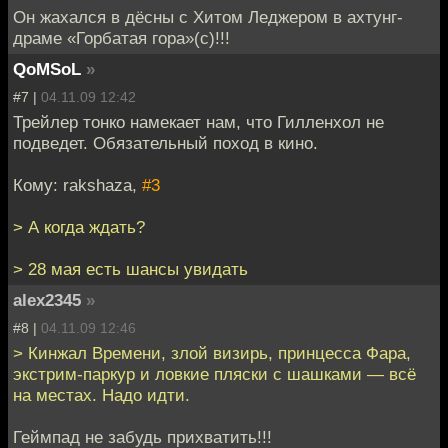
Он жахался в дёсны с Хитом Леджером в ахтунг-
драме «Горбатая гора»(с)!!!
QoMSoL
»
#7 |
04.11.09 12:42
Трейлер тонко намекает нам, что Гилленхол не
подведет. Обязательный поход в кино.
Кому: rakshaza,
#3
> А когда ждать?
> 28 мая есть шансы увидать
alex2345
»
#8 |
04.11.09 12:46
> Кинжал Времени, злой визирь, принцесса Фара,
экстрим-паркур и ловкие пляски с шашками — всё
на местах. Надо идти.
Геймпад не забудь прихватить!!!