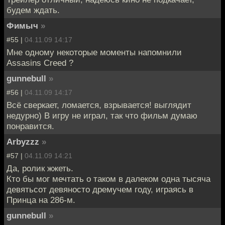
будем ждать.
Фимыч
»
#55 |
04.11.09 14:17
Мне одному некоторые моменты напомнили
Assasins Creed ?
gunnebull
»
#56 |
04.11.09 14:17
Всё сверкает, ломается, взрывается! выглядит
недурно) В игру не играл, так что фильм думаю
понравится.
Arbyzzz
»
#57 |
04.11.09 14:21
Да, ролик жжеть.
Кто бы мог мечтать о таком в далеком одна тысяча
девятьсот девяносто дремучем году, играясь в
Принца на 286-м.
gunnebull
»