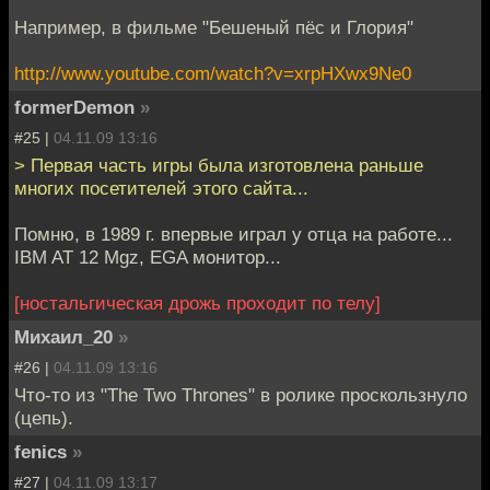
Например, в фильме "Бешеный пёс и Глория"
http://www.youtube.com/watch?v=xrpHXwx9Ne0
formerDemon
»
#25 |
04.11.09 13:16
> Первая часть игры была изготовлена раньше
многих посетителей этого сайта...
Помню, в 1989 г. впервые играл у отца на работе...
IBM AT 12 Mgz, EGA монитор...
[ностальгическая дрожь проходит по телу]
Михаил_20
»
#26 |
04.11.09 13:16
Что-то из "The Two Thrones" в ролике проскользнуло
(цепь).
fenics
»
#27 |
04.11.09 13:17