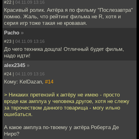
#22 |
04.11.09 13:16
Красивый ролик. Актёра я по фильму "Послезавтра"
помню. Жаль, что рейтинг фильма не R, хотя и
серия игр тоже такая не кровавая.
Pacho
»
#23 |
04.11.09 13:16
До чего техника дощла! Отличный будет фильм,
надо идти!
alex2345
»
#24 |
04.11.09 13:16
Кому: KelDazan,
#14
> Никаких претензий к актёру не имею - просто
вроде как амплуа у человека другое, хотя не слежу
за тврочеством данного товарища - могу ильно
ошибаться.
А какое амплуа по-твоему у актёра Роберта Де
Ниро?