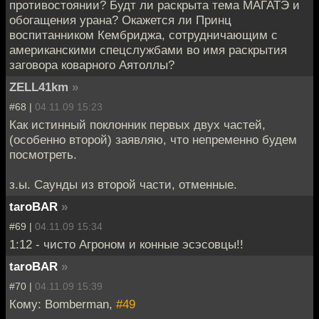
противостоянии? Будт ли раскрыта тема МАГАТЭ и
обогащения урана? Окажется ли Принц
воспитанником Кембриджа, сотрудничающим с
американскими спецслужбами во имя раскрытия
заговора коварного Аятоллы?
ZELL41km
»
#68 |
04.11.09 15:23
Как истинный поклонник первых двух частей,
(особенно второй) заявляю, что непременно будем
посмотреть.
з.ы. Саунды из второй части, отменные.
taroBAR
»
#69 |
04.11.09 15:34
1:12 - чисто Агроном и конные эсэсовцы!!
taroBAR
»
#70 |
04.11.09 15:39
Кому: Bomberman,
#49