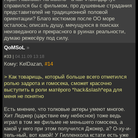
справился бы с фильмом, про душевные страдания
представителей не традиционной половой
ориентации? Благо костюмов после ОО море
осталось; описать душу, мечущуюся в поисках
неизведаного и прекрасного в руинах реальности,
думаю режесёру под силу.
QoMSoL
»
#33 |
04.11.09 13:18
Кому: KelDazan,
#14
> Как товарищь, который больше всего отметился
ролью задрота и гомосека, сможет красочно
выступить в роли матёрого *hack&slash*ера для
меня не понятно
Есть мнение, что толковые актеры умеют многое.
Хит Леджер (царствие ему небесное) тоже ведь
играл в том же фильме не меньшего гомосека, а
какой у него при этом получился Джокер, а? О-ху-и-
тель-ный, вот какой! У Гилленхола кстати есть уже