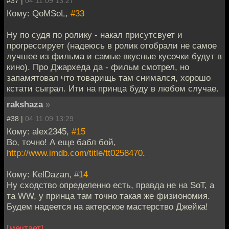
#37 |
04.11.09 13:27
Кому: QoMSoL,
#33
Ну по судя по ролику - накал присутсвует и
прогрессирует (надеюсь в ролик отобрали не самое
лучшее из фильма и самые вкусные кусочки будут в
кино). Про Джархеда да - фильм смотрел, но
запамятовал что товарищь там снимался, хорошо
кстати сыграл. Ити на принца буду в любом случае.
rakshaza
»
#38 |
04.11.09 13:29
Кому: alex2345,
#15
Во, точно! А еще бабл бой,
http://www.imdb.com/title/tt0258470
.
Кому: KelDazan,
#14
Ну сходство определенно есть, правда не на SoT, а
та WW, у принца там точно такая же физиономия.
Будем надеется на актерское мастерство Джейка!
[мечтает]