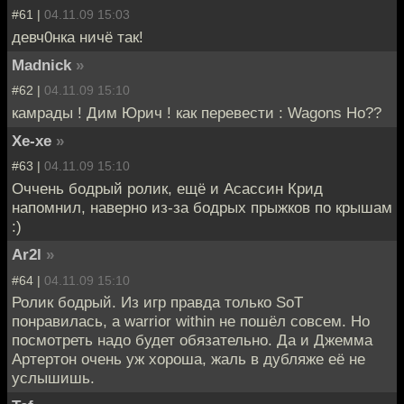
#61 |
04.11.09 15:03
девч0нка ничё так!
Madnick
»
#62 |
04.11.09 15:10
камрады ! Дим Юрич ! как перевести : Wagons Ho??
Хе-хе
»
#63 |
04.11.09 15:10
Оччень бодрый ролик, ещё и Асассин Крид
напомнил, наверно из-за бодрых прыжков по крышам
:)
Ar2l
»
#64 |
04.11.09 15:10
Ролик бодрый. Из игр правда только SoT
понравилась, а warrior within не пошёл совсем. Но
посмотреть надо будет обязательно. Да и Джемма
Артертон очень уж хороша, жаль в дубляже её не
услышишь.