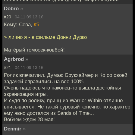
Dobro
»
#20 |
04.11.09 13:16
Кому: Сева,
#5
> лично я - в фильме Донни Дурко
Матёрый гомосек-ковбой!
Agrbrod
»
#21 |
04.11.09 13:16
Ролик впечатлил. Думаю Брукхаймер и Ко со своей
задачей справились на все 100%
Очень надеюсь что наконец-то вышла достойная
экранизация игры.
И судя по ролику, принц из Warrior Within отлично
вписывается. Не такой суровый конечно, но характер
ему явно достался из Sands of Time...
Вобчем ждем 28 мая!
Denmir
»