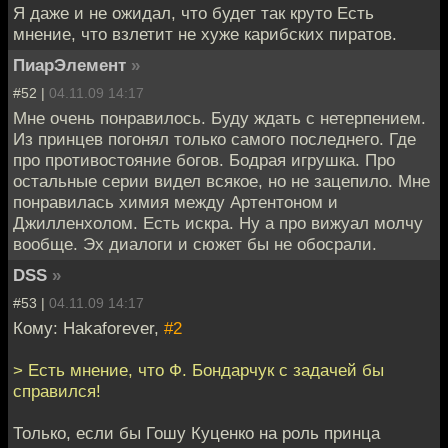
Я даже и не ожидал, что будет так круто Есть
мнение, что взлетит не хуже карибских пиратов.
ПиарЭлемент
»
#52 |
04.11.09 14:17
Мне очень понравилось. Буду ждать с нетерпением.
Из принцев погонял только самого последнего. Где
про противостояние богов. Бодрая игрушка. Про
остальные серии видел всякое, но не зацепило. Мне
понравилась химия между Артентоном и
Джилленхолом. Есть искра. Ну а про вижуал молчу
вообще. Эх диалоги и сюжет бы не обосрали.
DSS
»
#53 |
04.11.09 14:17
Кому: Hakaforever,
#2
> Есть мнение, что Ф. Бондарчук с задачей бы
справился!
Только, если бы Гошу Куценко на роль принца