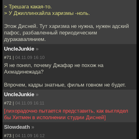
> Трешага какая-то.
> У Джиллинхайла харизмы -ноль.
Этож Дисней. Тут харизма не нужна, нужен адский
пафос, разбавленный периодическим
дуракавалянием.
UncleJunkie
»
#71 |
04.11.09 16:10
Я не понял, почему Джафар не похож на
Ахмадинежада?
Впрочем, кадры знатные, фильм говном не будет.
UncleJunkie
»
#72 |
04.11.09 16:11
[лихорадочно пытается представить, как выглядел
бы Хитмен в исполнении студии Дисней]
Slowdeath
»
#73 |
04.11.09 16:12