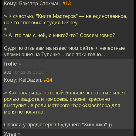
Кому: Бакстер Стокман,
#13
> К счастью, "Книга Мастеров" — не единственное,
на что способна студия Disney.
>
> А что там с ней, с книгой-то? Совсем говно?
Судя по отзывам на известном сайте + нелестные
упоминания на Тупичке = все-таки говно...
frolic
»
#30 |
04.11.09 13:18
Кому: KelDazan,
#14
> Как товарищь, который больше всего отметился
ролью задрота и гомосека, сможет красочно
выступить в роли матёрого *hack&slash*ера для
меня не понятно
Спроси у продюсеров будущего "Хищника" ))
Ульв
»