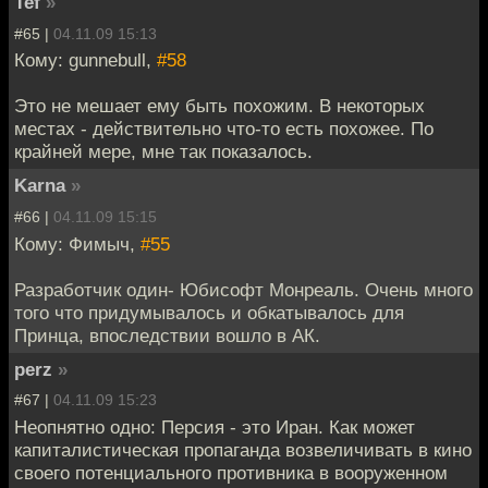
Tef
»
#65 |
04.11.09 15:13
Кому: gunnebull,
#58
Это не мешает ему быть похожим. В некоторых
местах - действительно что-то есть похожее. По
крайней мере, мне так показалось.
Karna
»
#66 |
04.11.09 15:15
Кому: Фимыч,
#55
Разработчик один- Юбисофт Монреаль. Очень много
того что придумывалось и обкатывалось для
Принца, впоследствии вошло в АК.
perz
»
#67 |
04.11.09 15:23
Неопнятно одно: Персия - это Иран. Как может
капиталистическая пропаганда возвеличивать в кино
своего потенциального противника в вооруженном