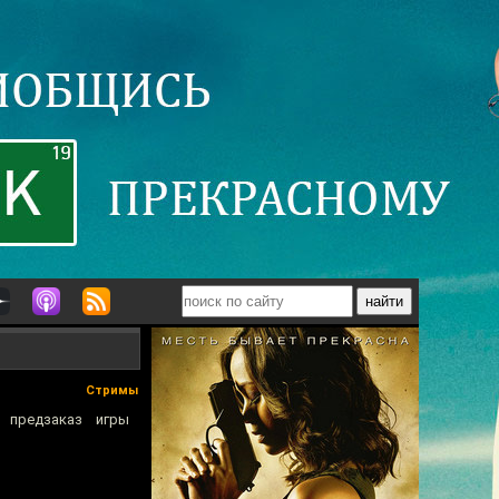
Стримы
предзаказ игры