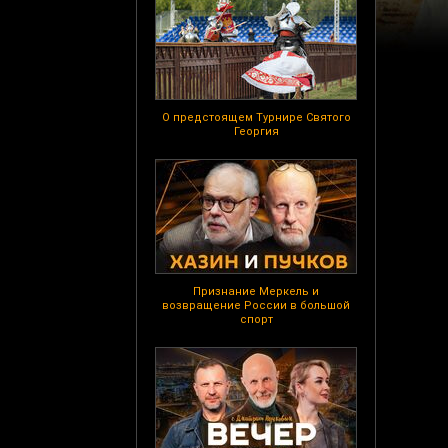
О предстоящем Турнире Святого
Георгия
Признание Меркель и
возвращение России в большой
спорт