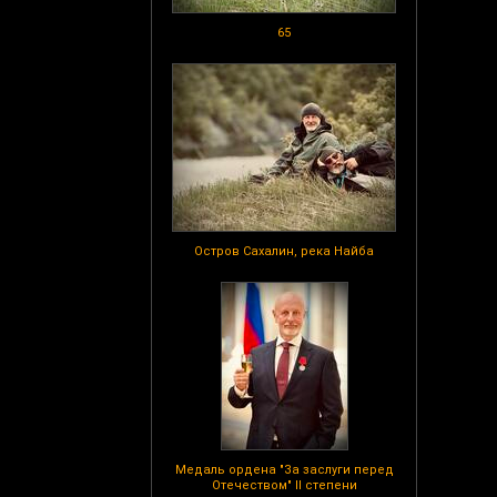
65
Остров Сахалин, река Найба
Медаль ордена "За заслуги перед
Отечеством" II степени