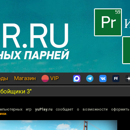
оды
Магазин
VIP
обойщики 3"
омпьютерных игр
yuPlay.ru
сообщает о возможности оформить 
ики
.