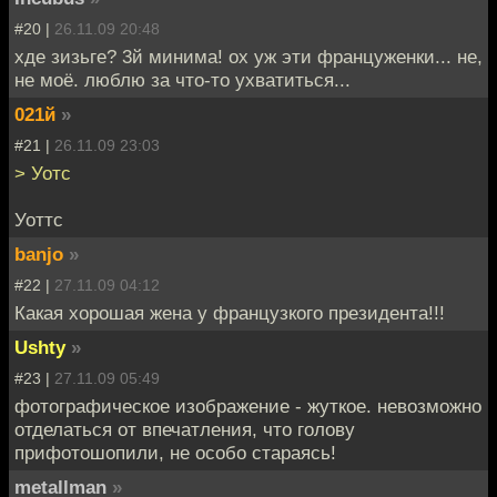
#20 |
26.11.09 20:48
хде зизьге? 3й минима! ох уж эти француженки... не,
не моё. люблю за что-то ухватиться...
021й
»
#21 |
26.11.09 23:03
> Уотс
Уоттс
banjo
»
#22 |
27.11.09 04:12
Какая хорошая жена у французкого президента!!!
Ushty
»
#23 |
27.11.09 05:49
фотографическое изображение - жуткое. невозможно
отделаться от впечатления, что голову
прифотошопили, не особо стараясь!
metallman
»