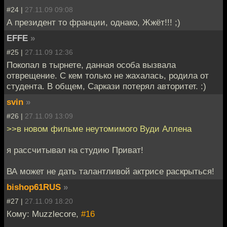
#24 |
27.11.09 09:08
А президент то франции, однако, Жжёт!!! ;)
EFFE
»
#25 |
27.11.09 12:36
Покопал в тырнете, данная особа вызвала
отврещение. С кем только не жахалась, родила от
студента. В общем, Саркази потерял авторитет. :)
svin
»
#26 |
27.11.09 13:09
>>в новом фильме неутомимого Вуди Аллена
я рассчитывал на студию Приват!
ВА может не дать талантливой актрисе раскрыться!
bishop61RUS
»
#27 |
27.11.09 18:20
Кому: Muzzlecore,
#16