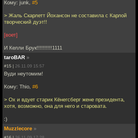
Кому: junk,
#5
> Жаль Скарлетт Йохансон не составила с Карлой
творческий дуэт!!
[воет]
И Келли Брук!!!!!!!!!!1111
taroBAR
»
#15 |
26.11.09 15:57
Вуди неутомим!
Кому: Thio,
#6
> Ох и вдует старик Кёнегсберг жене президента,
хотя, возможно, она для него и старовата.
:)
Muzzlecore
»
#16 |
26.11.09 17:28