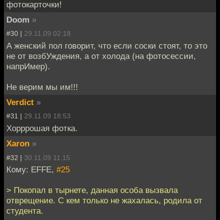
фотокарточки!
Doom
»
#30 |
29.11.09 02:18
А женский пол говорит, что если соски стоят, то это
не от возбУждения, а от холода (на фотосессии,
напрИмер).
Не верим мы им!!!
Verdict
»
#31 |
29.11.09 18:53
Хорррошая фотка.
Xaron
»
#32 |
30.11.09 11:15
Кому: EFFE,
#25
> Покопал в тырнете, данная особа вызвала
отврещение. С кем только не жахалась, родила от
студента.