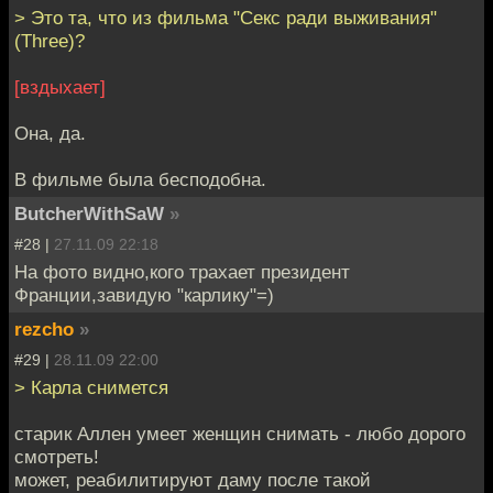
> Это та, что из фильма "Секс ради выживания"
(Three)?
[вздыхает]
Она, да.
В фильме была бесподобна.
ButcherWithSaW
»
#28 |
27.11.09 22:18
На фото видно,кого трахает президент
Франции,завидую "карлику"=)
rezcho
»
#29 |
28.11.09 22:00
> Карла снимется
старик Аллен умеет женщин снимать - любо дорого
смотреть!
может, реабилитируют даму после такой