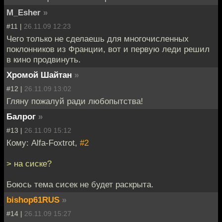
M_Esher
»
#11 |
26.11.09 12:23
Чего только не сделаешь для многочисленных
поклонников из Франции, вот и первую леди решил
в кино продвинуть.
Хромой Шайтан
»
#12 |
26.11.09 13:02
Гляну пожалуй ради любопытства!
Балрог
»
#13 |
26.11.09 15:12
Кому: Alfa-Foxtrot,
#2
> на сиске?
Боюсь тема сисек не будет раскрыта.
bishop61RUS
»
#14 |
26.11.09 15:27