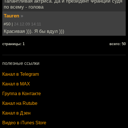
Талантливая актриса. Да и президент Франции судя
по всему - голова
Tauren
»
#50 |
24.12.09 14:11
Красивая ))). Я бы вдул )))
cтраницы: 1
всего: 50
полезные ссылки
Канал в Telegram
Канал в MAX
Группа в Контакте
Канал на Rutube
Канал в Дзен
Видео в iTunes Store