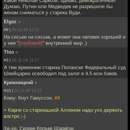
Какой Николай Саркози, однако, демократичный!
Думаю, Путин или Медведев не разрешили бы
женам сниматься у старика Вуди.
Elgaz
»
#8 |
26.11.09 12:11
На сиське на сиське, а может она человек хороший и
у нее "
[глубокий]
" внутренний мир .)
Thio
»
#9 |
26.11.09 12:17
А тем временем старика Полански Федеральный суд
Швейцарии освободил под залог в 4.5 млн баков.
Кремницкий
»
#10 |
26.11.09 12:17
Кому: Кнут Гамуссон,
#4
> Карле со старикашкой Алленом надо ухо держать
востро ;-)
Хе-хе. Скорее Кольке Шаркёзи