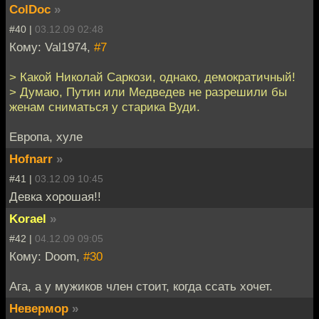
ColDoc
»
#40 |
03.12.09 02:48
Кому: Val1974,
#7
> Какой Николай Саркози, однако, демократичный!
> Думаю, Путин или Медведев не разрешили бы
женам сниматься у старика Вуди.
Европа, хуле
Hofnarr
»
#41 |
03.12.09 10:45
Девка хорошая!!
Korael
»
#42 |
04.12.09 09:05
Кому: Doom,
#30
Ага, а у мужиков член стоит, когда ссать хочет.
Невермор
»