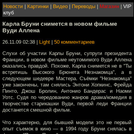
Новости
|
Картинки
|
Видео
|
Переводы
|
Магазин
|
VIP
клуб
Карла Бруни снимется в новом фильме
Вуди Аллена
26.11.09 02:38
|
Light
|
50 комментариев
Слухи об участии Карлы Бруни, супруги президента
Франции, в новом фильме неутомимого Вуди Аллена
оказались правдой. Похоже, Карла снимется не в "Ты
встретишь Высокого Брюнета Незнакомца", а в
следующем шедевре Мастера. Съёмки "Незнакомца"
уже закончены, там снялись Энтони Хопкинс, Фрейда
Пинто, Джош Бролин, Антонио Бандерас и Наоми
Уотс. Судя по чередованию жанров драма/комедия в
творчестве старикашки Вуди, первой леди Франции
достанется смешной фильм.
Что характерно, для бывшей модели это не первый
опыт съемок в кино — в 1994 году Бруни снялась в