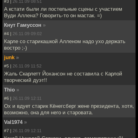
#3 |
26.11.09 08:51
А кстати были ли постельные сцены с участием
Вуди Аллена? Говорить-то он мастак. =)
Кнут Гамуссон
»
#4 |
26.11.09 09:02
Карле со старикашкой Алленом надо ухо держать
востро ;-)
junk
»
#5 |
26.11.09 11:52
Жаль Скарлетт Йохансон не составила с Карлой
творческий дуэт!!
Thio
»
#6 |
26.11.09 12:11
Ох и вдует старик Кёнегсберг жене президента, хотя,
возможно, она для него и старовата.
Val1974
»
#7 |
26.11.09 12:11