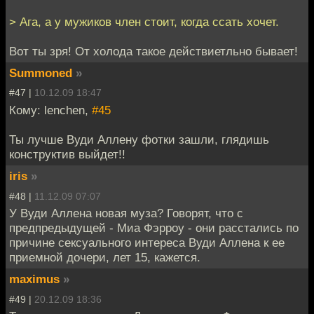
> Ага, а у мужиков член стоит, когда ссать хочет.
Вот ты зря! От холода такое действиетльно бывает!
Summoned
»
#47 |
10.12.09 18:47
Кому: lenchen,
#45
Ты лучше Вуди Аллену фотки зашли, глядишь
конструктив выйдет!!
iris
»
#48 |
11.12.09 07:07
У Вуди Аллена новая муза? Говорят, что с
предпредыдущей - Миа Фэрроу - они расстались по
причине сексуального интереса Вуди Аллена к ее
приемной дочери, лет 15, кажется.
maximus
»
#49 |
20.12.09 18:36