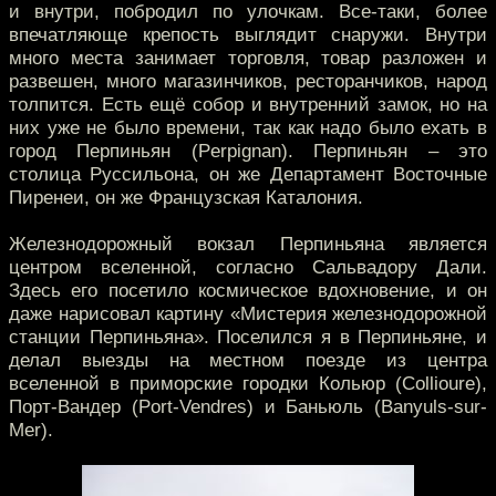
и внутри, побродил по улочкам. Все-таки, более
впечатляюще крепость выглядит снаружи. Внутри
много места занимает торговля, товар разложен и
развешен, много магазинчиков, ресторанчиков, народ
толпится. Есть ещё собор и внутренний замок, но на
них уже не было времени, так как надо было ехать в
город Перпиньян (Perpignan). Перпиньян – это
столица Руссильона, он же Департамент Восточные
Пиренеи, он же Французская Каталония.
Железнодорожный вокзал Перпиньяна является
центром вселенной, согласно Сальвадору Дали.
Здесь его посетило космическое вдохновение, и он
даже нарисовал картину «Мистерия железнодорожной
станции Перпиньяна». Поселился я в Перпиньяне, и
делал выезды на местном поезде из центра
вселенной в приморские городки Кольюр (Collioure),
Порт-Вандер (Port-Vendres) и Баньюль (Banyuls-sur-
Mer).