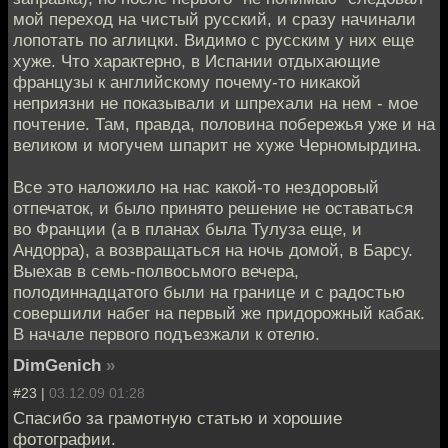
мой переход на чистый русский, и сразу начинали
лопотать по аглицки. Видимо с русским у них еще
хуже. Что характерно, в Испании отдыхающие
французы к английскому почему-то никакой
неприязни не показывали и шпрехали на нем - мое
почтение. Там, правда, половина побережья уже и на
великом и могучем шпарит не хуже Черномырдина.
Все это наложило на нас какой-то нездоровый
отпечаток, и было принято решение не оставаться
во Франции (а в планах была Тулуза еще, и
Андорра), а возвращаться на ночь домой, в Барсу.
Выехав в семь-полвосьмого вечера,
полодиннадцатого были на границе и с радостью
совершили набег на первый же придорожный кабак.
В начале первого подъезжали к отелю.
DimGenich
»
#23 |
03.12.09 01:28
Спасибо за грамотную статью и хорошие
фотографии.