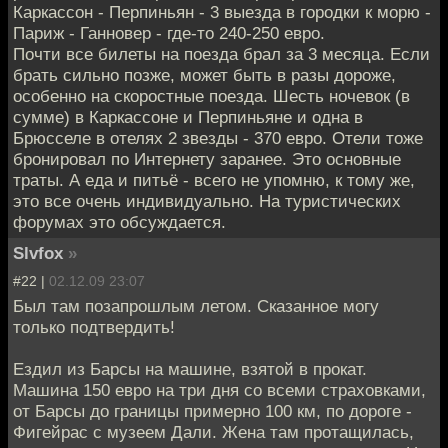
Каркассон - Перпиньян - 3 выезда в городки к морю -
Париж - Ганновер - где-то 240-250 евро.
Почти все билеты на поезда брал за 3 месяца. Если
брать сильно позже, может быть в разы дороже,
особенно на скоростные поезда. Шесть ночевок (в
сумме) в Каркассоне и Перпиньяне и одна в
Брюсселе в отелях 2 звезды - 370 евро. Отели тоже
бронировал по Интернету заранее. Это основные
траты. А еда и питьё - всего не упомню, к тому же,
это все очень индивидуально. На туристических
форумах это обсуждается.
Slvfox
»
#22 |
02.12.09 23:07
Был там позапрошлым летом. Сказанное могу
только подтвердить!
Ездил из Барсы на машине, взятой в прокат.
Машина 150 евро на три дня со всеми страховками,
от Барсы до границы примерно 100 км, по дороге -
Фигейрас с музеем Дали. Жена там протащилась,