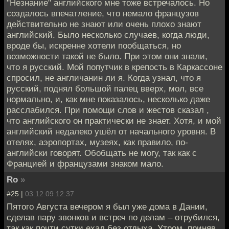
"Незнание" английского мне тоже встречалось. Но
создалось впечатление, что немало французов
действительно не знают или очень плохо знают
английский. Было несколько случаев, когда люди,
вроде бы, искренне хотели пообщаться, но
возможности такой не было. При этом они знали,
что я русский. Мой попутчик в крепость в Каркассоне
спросил, не англичанин ли я. Когда узнал, что я
русский, поднял большой палец вверх, мол, все
нормально, и, как мне показалось, несколько даже
расслабился. При помощи слов и жестов сказал ,
что английского он практически не знает. Хотя, и мой
английский недалеко ушёл от начального уровня. В
отелях, аэропортах, музеях, как правило, по-
английски говорят. Обобщать не могу, так как с
Францией и французами знаком мало.
Ro
»
#25 |
03.12.09 12:37
Пятого Августа вечером я был уже дома в Дании,
сделав пару звонков и встреч по делам – отрубился,
так как почти сутки ехал без отдыха. Утром, приняв