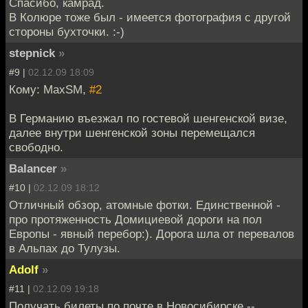
Спасибо, камрад.
В Колюре тоже был - имеется фотография с другой
стороны бухточки. :-)
stepnick
»
#9 |
02.12.09 18:09
Кому: MaxSM,
#2
В Германию въезжал по гостевой шенгенской визе,
далее внутри шенгенской зоны перемещался
свободно.
Balancer
»
#10 |
02.12.09 18:12
Отличный обзор, атомные фотки. Единственной -
про протяженность Домициевой дороги на пол
Европы - явный перебор:). Дорога шла от перевалов
в Альпах до Тулузы.
Adolf
»
#11 |
02.12.09 19:18
Получать билеты по почте в Новосибирске --