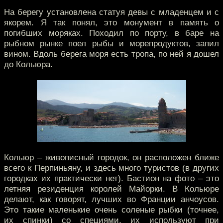
На берегу установлена статуя девы с младенцем и с
якорем. Я так понял, это монумент в память о
погибших моряках. Походил по порту, в баре на
рыбном рынке поел рыбы и морепродуктов, запил
вином. Вдоль берега моря есть тропа, по ней я дошел
до Кольюра.
Кольюр – живописный городок, он расположен ближе
всего к Перпиньяну, и здесь много туристов (в других
городках их практически нет). Бастион на фото – это
летняя резиденция королей Майорки. В Кольюре
делают, как говорят, лучших во Франции анчоусов.
Это такие маленькие очень соленые рыбки (точнее,
их спинки) со специями, их используют при