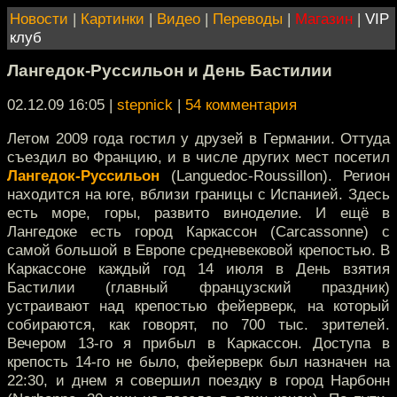
Новости
|
Картинки
|
Видео
|
Переводы
|
Магазин
|
VIP
клуб
Лангедок-Руссильон и День Бастилии
02.12.09 16:05
|
stepnick
|
54 комментария
Летом 2009 года гостил у друзей в Германии. Оттуда
съездил во Францию, и в числе других мест посетил
Лангедок-Руссильон
(Languedoc-Roussillon). Регион
находится на юге, вблизи границы с Испанией. Здесь
есть море, горы, развито виноделие. И ещё в
Лангедоке есть город Каркассон (Carcassonne) с
самой большой в Европе средневековой крепостью. В
Каркассоне каждый год 14 июля в День взятия
Бастилии (главный французский праздник)
устраивают над крепостью фейерверк, на который
собираются, как говорят, по 700 тыс. зрителей.
Вечером 13-го я прибыл в Каркассон. Доступа в
крепость 14-го не было, фейерверк был назначен на
22:30, и днем я совершил поездку в город Нарбонн