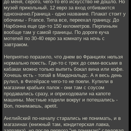
до меня, серого, чего-то его искусство не дошло. Но
музей прикольный. 12 евро за вход отбиваются
однозначно.Граница - одно название. Плакат стоит у
обочины - France. Типа все, переехал границу. До
Нарбонна еще где-то 150 километров. Перпиньян
вообще там у самой границы. По дороге куча
мотелей по 30-40 евро за комнату на ночь с
завтраком.
Неприятно поразило, что днем во Франциях нельзя
нормально поесть. Где-то с трех до семи-восьми в
кабаках можно только выпить бокал вина или кофе.
Хочешь есть - топай в Макдональдс. А я весь день
рулил, в Фигейрасе чего-то не поели. Купили в
магазини крабьих палок - они там с соусом
продавались сразу, и оприходовали на капоте
машины. Местные ходили вокруг и потешались -
Bon, понимаешь, apetit.
Английский по-началу старались не понимать, и в
магазинах (книжный там, кондитерская лавка,
заправка), но после первого "не понимаю" следовал