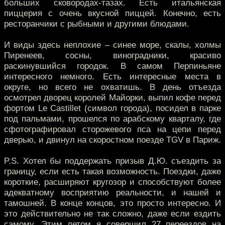
больших сковородах-тазах. Есть итальянская
пиццерия с очень вкусной пиццей. Конечно, есть
ресторанчики с рыбными и другими блюдами.
И виды здесь неплохие – синее море, скалы, холмы
Пиренеев, сосны, виноградники, красиво
раскинувшийся городок. В самом Перпиньяне
интересного немного. Есть интересные места в
округе, но всего не охватишь. В день отъезда
осмотрел дворец королей Майорки, выпил кофе перед
фортом Le Castillet (символ города), посидел в парке
под пальмами, прошелся по арабскому кварталу, где
сфотографировал сторожевого пса на цепи перед
дверью, и двинул на скоростном поезде TGV в Париж.
P.S. Хотел бы поддержать призыв Д.Ю. съездить за
границу, если есть такая возможность. Поездки, даже
короткие, расширяют кругозор и способствуют более
адекватному восприятию реальности, и нашей и
тамошней. В конце концов, это просто интересно. И
это действительно не так сложно, даже если ездить
самому. Этим летом я совершил 27 переездов на