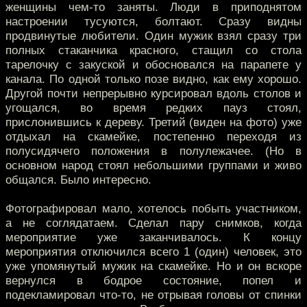
женщины чем-то заняты. Люди в приподнятом
настроении тусуются, болтают. Сразу видны
продвинутые любители. Один мужик взял сразу три
полных стаканчика красного, стащил со стола
тарелочку с закуской и обосновался на парапете у
канала. По одной только позе видно, как ему хорошо.
Другой почти непрерывно курсировал вдоль столов и
угощался, во время редких пауз стоял,
прислонившись к дереву. Третий (виден на фото) уже
отдыхал на скамейке, постепенно переходя из
полусидячего положения в полулежачее. (Но в
основном народ стоял небольшими группами и живо
общался. Было интересно.
Фотографировал мало, хотелось побыть участником,
а не соглядатаем. Сделал пару снимков, когда
мероприятие уже заканчивалось. К концу
мероприятия отключился всего 1 (один) человек, это
уже упомянутый мужик на скамейке. Но и он вскоре
вернулся в бодрое состояние, попел и
подекламировал что-то, не отрывая головы от спинки