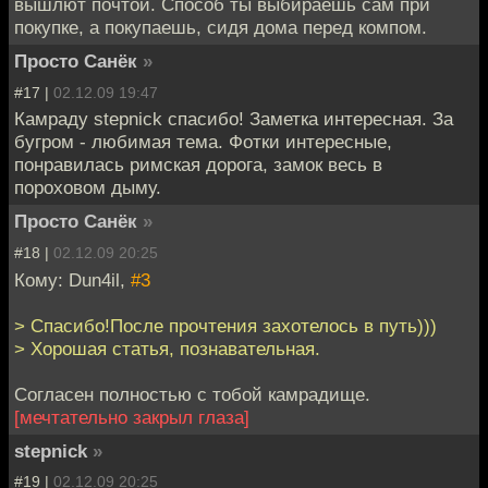
вышлют почтой. Способ ты выбираешь сам при
покупке, а покупаешь, сидя дома перед компом.
Просто Санёк
»
#17 |
02.12.09 19:47
Камраду stepnick спасибо! Заметка интересная. За
бугром - любимая тема. Фотки интересные,
понравилась римская дорога, замок весь в
пороховом дыму.
Просто Санёк
»
#18 |
02.12.09 20:25
Кому: Dun4il,
#3
> Спасибо!После прочтения захотелось в путь)))
> Хорошая статья, познавательная.
Согласен полностью с тобой камрадище.
[мечтательно закрыл глаза]
stepnick
»
#19 |
02.12.09 20:25