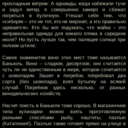
прохладным ветром. А однажды, когда набежали тучи
и задул ветер, я совершенно замерз и сбежал
погреться в булочную. Утешал себя тем, что
«сибиряк – это не тот, кто не мерзнет, а кто правильно
одевается». Кто бы мог подумать, что майка – это
неправильная одежда для южного пляжа в середине
июля? Но пусть лучше так, чем палящее солнце при
полном штиле.
Самое знаменитое вино этих мест тоже называется
Баньюль. Вино – сладкое, десертное, оно считается
чуть ли не единственным в мире, которое сочетается
с шоколадом. Зашел в погребок, попробовал два
сорта (без шоколада), взял бутылку на всякий
случай. Погребков здесь несколько, от разных
винодельческих хозяйств.
Насчет поесть в Баньюле тоже хорошо. В магазинчике
типа кулинарии можно взять приготовленную
разными способами рыбу, паштеты, паэлью
(Каталония!). Паэлью также готовят прямо на улице в