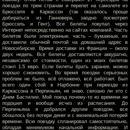
поездах по трем странам и перелет на самолете из
Брюсселя в Каркассон (так оказалось проще
добираться из Ганновера, заодно посмотрел
Брюссель и Гент). Все билеты покупал через
Интернет непосредственно на сайтах компаний. Часть
билетов были электронные, часть – бумажные, их
доставили обычной почтой на домашний адрес в
Новосибирске. Время доставки из Франции – около
двух недель. Все билеты доставляются аккуратно,
независимо от стоимости, один из моих билетов
стоил 1.5 евро. Если билеты брать заранее, можно
хорошо сэкономить. Во время поездки серьезных
проблем не было, всё отлажено, всё работает. Был
всего один сбой в Нарбонне при переезде из
Каркассона в Перпиньян, не знаю, связано ли это с
Днем Бастилии. Мой поезд почему-то ко времени не
подошел и вообще исчез из расписания. До
Перпиньяна я добрался другим поездом, все
обошлось без потери денег и с минимальной потерей
времени. Всю поездку спланировал самостоятельно,
обладая минимумом начальной информации. И