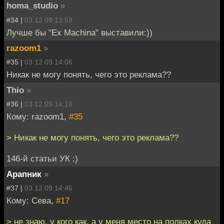
homa_studio
»
#34 |
03.12.09 13:59
Лучше бы "Ex Machina" выставили:))
razoom1
»
#35 |
03.12.09 14:06
Никак не могу понять, чего это реклама??
Thio
»
#36 |
03.12.09 14:16
Кому: razoom1,
#35
> Никак не могу понять, чего это реклама??
146-й статьи УК ;)
Арапник
»
#37 |
03.12.09 14:46
Кому: Сева,
#17
> не знаю, у кого как, а у меня место на полках куда