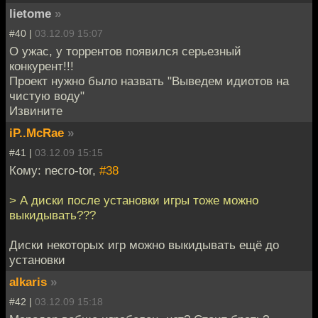
lietome
»
#40 |
03.12.09 15:07
О ужас, у торрентов появился серьезный
конкурент!!!
Проект нужно было назвать "Выведем идиотов на
чистую воду"
Извините
iP..McRae
»
#41 |
03.12.09 15:15
Кому: necro-tor,
#38
> А диски после установки игры тоже можно
выкидывать???
Диски некоторых игр можно выкидывать ещё до
установки
alkaris
»
#42 |
03.12.09 15:18