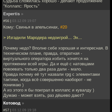
Судьба сложилась хорошо - делают продолжение
"Коллапс: Ярость"
Expertis
»
#56 |
03.12.09 19:07
Кому: Свинья в апельсинах,
#20
> Изгадили Мародера недоигрой... Эх...
Почему недо? Вполне себе хорошая и интересная. В
техническом плане, правда, отвратная -
виртуального оператора избить хочется на
протяжении всей игры. Да и ещё с натовцами
повоевать только два раза дали - мало.
Правда почему её тут назвали rpg с элементами
тактики, когда всё совершенно наоборот - не
понимаю )
А из этого я бы поиграл в коллапс и кувалду )
Думаю - может взять, раз дёшево дают?
Котовод
»
#57 |
03.12.09 19:18