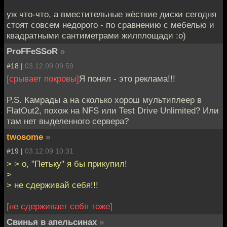
уж что-что, а вместительные жёсткие диски сегодня
стоят совсем недорого - по сравнению с мебелью и
квадратными сантиметрами жилплощади :о)
ProFFeSSoR
»
#18 |
03.12.09 09:59
[срывает покровы]
Я понял - это реклама!!!
P.S. Камрады а на сколько хорош мультиплеер в
FlatOut2, похож на NFS или Test Drive Unlimited? Или
там нет выделенного сервера?
twosome
»
#19 |
03.12.09 10:31
> > о, "Петьку" я бы прикупил!
>
> не сдерживай себя!!!
[не сдерживает себя тоже]
Свинья в апельсинах
»