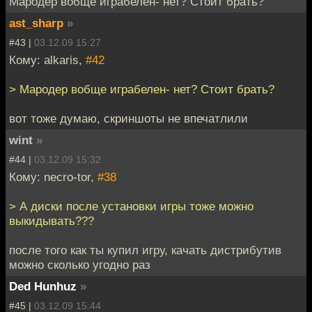
Мародер вобще играбелен- нет? Стоит брать?
ast_sharp
»
#43 |
03.12.09 15:27
Кому: alkaris,
#42
> Мародер вобще играбелен- нет? Стоит брать?
вот тоже думаю, скриншоты не впечатлили
wint
»
#44 |
03.12.09 15:32
Кому: necro-tor,
#38
> А диски после установки игры тоже можно
выкидывать???
после того как ты купил игру, качать дистрибутив
можно сколько угодно раз
Ded Hunhuz
»
#45 |
03.12.09 15:44