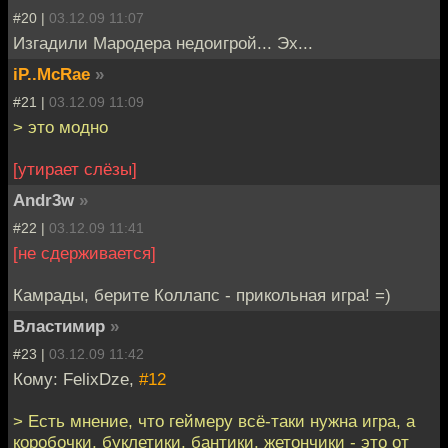
#20 |
03.12.09 11:07
Изгадили Мародера недоигрой... Эх...
iP..McRae
»
#21 |
03.12.09 11:09
> это модно
[утирает слёзы]
Andr3w
»
#22 |
03.12.09 11:41
[не сдерживается]
Камрады, берите Коллапс - прикольная игра! =)
Властимир
»
#23 |
03.12.09 11:42
Кому: FelixDze,
#12
> Есть мнение, что геймеру всё-таки нужна игра, а
коробочки, буклетики, бантики, жетончики - это от