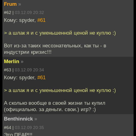
Frum
»
#62 |
03.12.09 20:32
Кому: spyder,
#61
> а шлак я и с уменьшенной ценой не куплю :)
Вот из-за таких несознательных, как ты - в
индустрии кризис!!!
Merlin
»
#63 |
03.12.09 20:34
Кому: spyder,
#61
> а шлак я и с уменьшенной ценой не куплю :)
А сколько вообще в своей жизни ты купил
(официально. за деньги. свои.) игр? :)
Benthinnick
»
#64 |
03.12.09 20:35
Это ПЕАР!!!