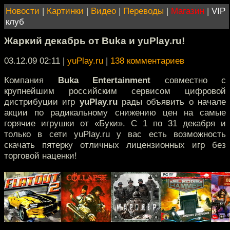
Новости
|
Картинки
|
Видео
|
Переводы
|
Магазин
|
VIP
клуб
Жаркий декабрь от Buka и yuPlay.ru!
03.12.09 02:11
|
yuPlay.ru
|
138 комментариев
Компания
Buka Entertainment
совместно с
крупнейшим российским сервисом цифровой
дистрибуции игр
yuPlay.ru
рады объявить о начале
акции по радикальному снижению цен на самые
горячие игрушки от «Буки». С 1 по 31 декабря и
только в сети yuPlay.ru у вас есть возможность
скачать пятерку отличных лицензионных игр без
торговой наценки!