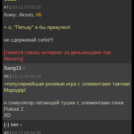
#7 |
03.12.09 03:25
Кому: Akson,
#6
> о, "Петьку" я бы прикупил!
не сдерживай себя!!!
[тянется сквозь интернет за деньжищами тов.
Akson'а]
Sang13
»
#8 |
03.12.09 04:30
>популярнейшая ролевая игра с элементами тактики
Мародёр!
и симулятор летающей тушки с элементами гонок
Flatout 2
XD
(-) ion
»
#9 |
03.12.09 04:30