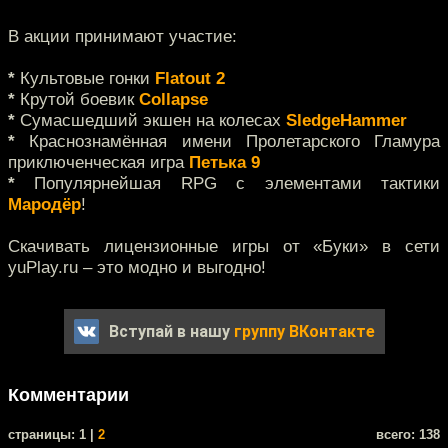
В акции принимают участие:
*
Культовые гонки
Flatout 2
*
Крутой боевик
Collapse
*
Сумасшедший экшен на колесах
SledgeHammer
*
Краснознамённая имени Пролетарского Гламура
приключенческая игра
Петька 9
*
Популярнейшая RPG с элементами тактики
Мародёр
!
Скачивать лицензионные игры от «Буки» в сети
yuPlay.ru – это модно и выгодно!
Вступай в нашу
группу ВКонтакте
Комментарии
cтраницы: 1 |
2
всего: 138