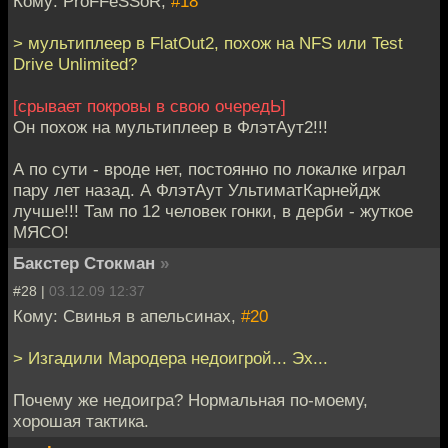
Кому: ProFFeSSoR,
#18
> мультиплеер в FlatOut2, похож на NFS или Test
Drive Unlimited?
[срывает покровы в свою очередЬ]
Он похож на мультиплеер в ФлэтАут2!!!
А по сути - вроде нет, постоянно по локалке играл
пару лет назад. А ФлэтАут УльтиматКарнейдж
лучше!!! Там по 12 человек гонки, в дерби - жуткое
МЯСО!
Бакстер Стокман
»
#28 |
03.12.09 12:37
Кому: Свинья в апельсинах,
#20
> Изгадили Мародера недоигрой... Эх...
Почему же недоигра? Нормальная по-моему,
хорошая тактика.