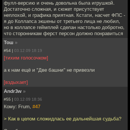
фулл-версию и очень довольна была игрушкой.
Достаточно сложная, и сюжет присутствует
неплохой, и графика приятная. Кстати, насчет ФПС -
я до Коллапса экшены от третьего лица не любил,
но в коллапсе геймплей сделан настолько добротно,
что сторонникам ферст персон должно понравиться
Тош
»
#54 |
03.12.09 18:19
[тихим голосочком]
а к нам ещё и "Две башни" не привезли
[вздыхает]
Andr3w
»
#55 |
03.12.09 18:36
Кому: Frum,
#47
> Как в целом сложидлась ее дальнейшая судьба?