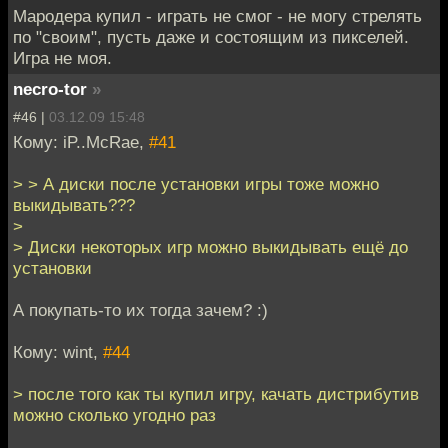
Мародера купил - играть не смог - не могу стрелять
по "своим", пусть даже и состоящим из пикселей.
Игра не моя.
necro-tor
»
#46 |
03.12.09 15:48
Кому: iP..McRae,
#41
> > А диски после установки игры тоже можно
выкидывать???
>
> Диски некоторых игр можно выкидывать ещё до
установки
А покупать-то их тогда зачем? :)
Кому: wint,
#44
> после того как ты купил игру, качать дистрибутив
можно сколько угодно раз