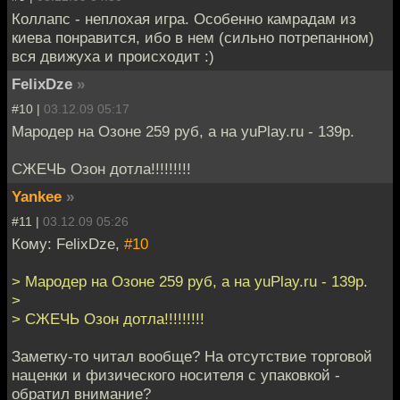
Коллапс - неплохая игра. Особенно камрадам из
киева понравится, ибо в нем (сильно потрепанном)
вся движуха и происходит :)
FelixDze
»
#10 |
03.12.09 05:17
Мародер на Озоне 259 руб, а на yuPlay.ru - 139р.
СЖЕЧЬ Озон дотла!!!!!!!!!
Yankee
»
#11 |
03.12.09 05:26
Кому: FelixDze,
#10
> Мародер на Озоне 259 руб, а на yuPlay.ru - 139р.
>
> СЖЕЧЬ Озон дотла!!!!!!!!!
Заметку-то читал вообще? На отсутствие торговой
наценки и физического носителя с упаковкой -
обратил внимание?