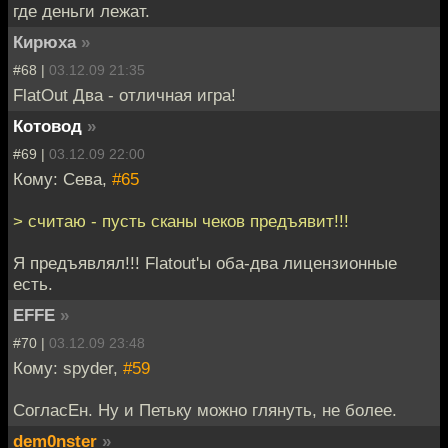
где деньги лежат.
Кирюха
»
#68 |
03.12.09 21:35
FlatOut Два - отличная игра!
Котовод
»
#69 |
03.12.09 22:00
Кому: Сева,
#65
> считаю - пусть сканы чеков предъявит!!!
Я предъявлял!!! Flatout'ы оба-два лицензионные
есть.
EFFE
»
#70 |
03.12.09 23:48
Кому: spyder,
#59
СогласЕн. Ну и Петьку можно глянуть, не более.
dem0nster
»