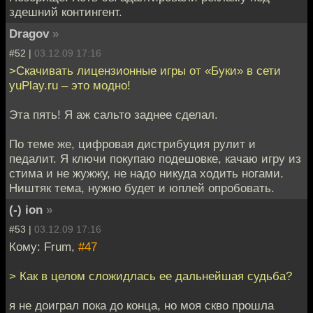
здешний контингент.
Dragov
»
#52 |
03.12.09 17:16
>Скачивать лицензионные игры от «Буки» в сети
yuPlay.ru – это модно!
Эта пять! Я аж сальто заднее сделал.
По теме же, цифровая дистрибуция рулит и
педалит. Я ключи покупаю подешовке, качаю игру из
стима и не жужжу, не надо никуда ходить ногами.
Ништяк тема, нужно будет и юплей опробовать.
(-) ion
»
#53 |
03.12.09 17:16
Кому: Frum,
#47
> Как в целом сложидлась ее дальнейшая судьба?
я не доиграл пока до конца, но моя скво прошла