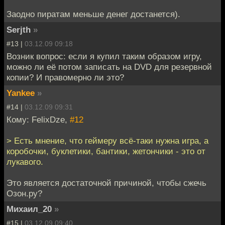
Заодно пиратам меньше денег достанется).
Serjth
»
#13 |
03.12.09 09:18
Возник вопрос: если я купил таким образом игру,
можно ли её потом записать на DVD для резервной
копии? И правомерно ли это?
Yankee
»
#14 |
03.12.09 09:31
Кому: FelixDze,
#12
> Есть мнение, что геймеру всё-таки нужна игра, а
коробочки, буклетики, бантики, жетончики - это от
лукавого.
Это является достаточной причиной, чтобы сжечь
Озон.ру?
Михаил_20
»
#15 |
03.12.09 09:40