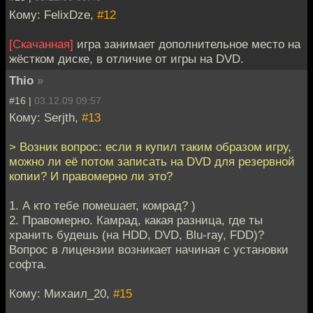
Кому: FelixDze,
#12
[Скачанная]
игра занимает дополнительное место на
жёстком диске, в отличие от игры на DVD.
Thio
»
#16 |
03.12.09 09:57
Кому: Serjth,
#13
> Возник вопрос: если я купил таким образом игру,
можно ли её потом записать на DVD для резервной
копии? И правомерно ли это?
1. А кто тебе помешает, комрад? )
2. Правомерно. Камрад, какая разница, где ты
хранить будешь (на HDD, DVD, Blu-ray, FDD)?
Вопрос в лицензии возникает начиная с установки
софта.
Кому: Михаил_20,
#15