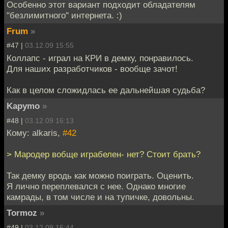
Особенно этот вариант подходит обладателям
"безлимитного" интернета. :)
Frum
»
#47 |
03.12.09 15:55
Коллапс - играл на КРИ в демку, понравилось.
Для наших разработчиков - вообще зачот!
Как в целом сложидлась ее дальнейшая судьба?
Kapymo
»
#48 |
03.12.09 16:13
Кому: alkaris,
#42
> Мародер вобще играбелен- нет? Стоит брать?
Так демку вродь как можно поиграть. Оценить.
Я лично переплевался с нее. Однако многие
камрады, в том числе и на тупичке, довольны.
Tormoz
»
#49 |
03.12.09 16:44