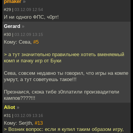
pmaker
»
#29 |
03.12.09 12:54
И ни одного ФПС, ч0рт!
Gerard
»
#30 |
03.12.09 13:15
Кому: Сева,
#5
> а тут значительно правильнее хотеть вменяемый
комп и пачку игр от Буки
Сева, совсем недавно ты говорил, что игры на компе
умрут, а тут советуешь такое!!!
Презнаися, скока тибе з0платили произвадители
кампов????!!!
Aliot
»
#31 |
03.12.09 13:16
Кому: Serjth,
#13
> Возник вопрос: если я купил таким образом игру,