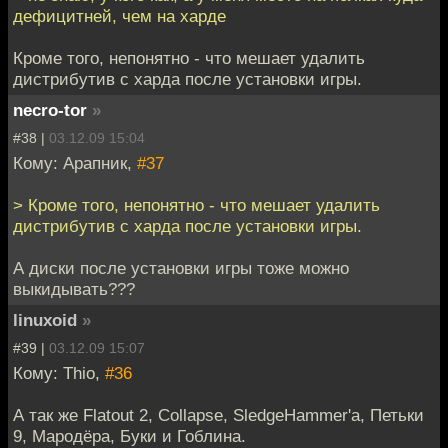
дефицитней, чем на харде
Кроме того, непонятно - что мешает удалить
дистрибутив с харда после установки игры.
necro-tor
»
#38 |
03.12.09 15:04
Кому: Арапник,
#37
> Кроме того, непонятно - что мешает удалить
дистрибутив с харда после установки игры.
А диски после установки игры тоже можно
выкидывать???
linuxoid
»
#39 |
03.12.09 15:07
Кому: Thio,
#36
А так же Flatout 2, Collapse, SledgeHammer'а, Петьки
9, Мародёра, Буки и Гоблина.