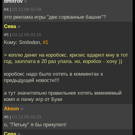
dmitrov
»
#4 |
03.12.09 02:58
это реклама игры "две сорванные башни"?
Сева
»
#5 |
03.12.09 03:15
Кому: Smilodon,
#1
> коплю денег на коробокс. кризис вдарил мну в тот
год, зазплата в 20 раз упала. но, коробох - хочу ))
коробокс надо было хотеть в комментах к
предыдущей новости!!!
а тут значительно правильнее хотеть вменяемый
комп и пачку игр от Буки
Akson
»
#6 |
03.12.09 03:23
о, "Петьку" я бы прикупил!
Сева
»