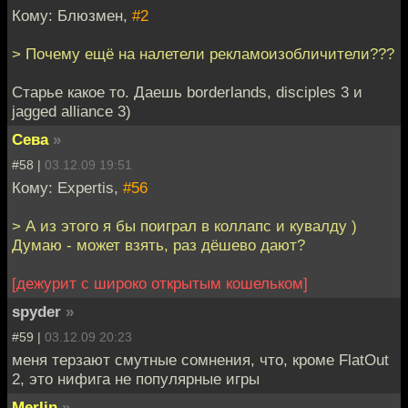
Кому: Блюзмен,
#2
> Почему ещё на налетели рекламоизобличители???
Старье какое то. Даешь borderlands, disciples 3 и
jagged alliance 3)
Сева
»
#58 |
03.12.09 19:51
Кому: Expertis,
#56
> А из этого я бы поиграл в коллапс и кувалду )
Думаю - может взять, раз дёшево дают?
[дежурит с широко открытым кошельком]
spyder
»
#59 |
03.12.09 20:23
меня терзают смутные сомнения, что, кроме FlatOut
2, это нифига не популярные игры
Merlin
»