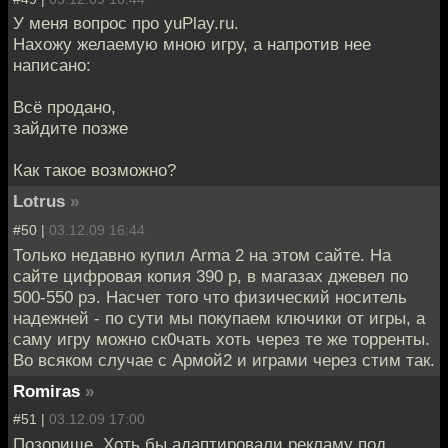
У меня вопрос про yuPlay.ru.
Нахожу желаемую мною игру, а напротив нее
написано:
Всё продано,
зайдите позже
Как такое возможно?
Lotrus
»
#50 |
03.12.09 16:44
Только недавно купил Arma 2 на этом сайте. На
сайте цифровая копия 390 р, в магазах джевел по
500-550 рэ. Насчет того что физический носитель
надежней - по сути мы покупаем ключики от игры, а
саму игру можно ск0чать хоть через те же торренты.
Во всяком случае с Армой2 и играми через стим так.
Romiras
»
#51 |
03.12.09 17:00
Позорище. Хоть бы адаптировали рекламу под