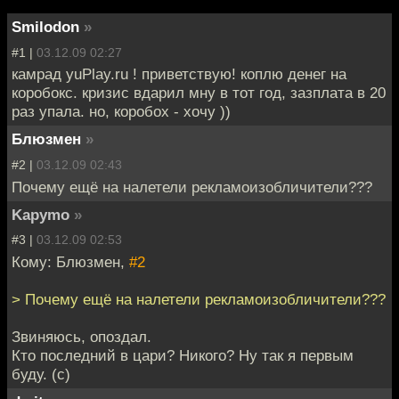
Smilodon
»
#1 |
03.12.09 02:27
камрад yuPlay.ru ! приветствую! коплю денег на
коробокс. кризис вдарил мну в тот год, зазплата в 20
раз упала. но, коробох - хочу ))
Блюзмен
»
#2 |
03.12.09 02:43
Почему ещё на налетели рекламоизобличители???
Kapymo
»
#3 |
03.12.09 02:53
Кому: Блюзмен,
#2
> Почему ещё на налетели рекламоизобличители???
Звиняюсь, опоздал.
Кто последний в цари? Никого? Ну так я первым
буду. (с)